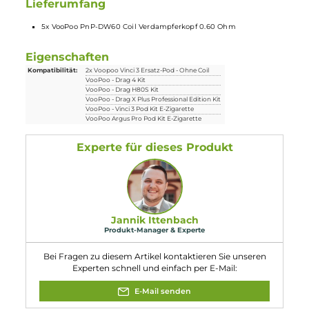
0.60 Ohm (18 bis 23 Watt)
Ausgelegt auf den direkten Zug in die Lunge (restriktiv DL)
Voopoo Vinci 3 Pod Kit
Lieferumfang
5x VooPoo PnP-DW60 Coil Verdampferkopf 0.60 Ohm
Eigenschaften
Kompatibilität:
2x Voopoo Vinci 3 Ersatz-Pod - Ohne Coil
VooPoo - Drag 4 Kit
VooPoo - Drag H80S Kit
VooPoo - Drag X Plus Professional Edition Kit
VooPoo - Vinci 3 Pod Kit E-Zigarette
VooPoo Argus Pro Pod Kit E-Zigarette
Experte für dieses Produkt