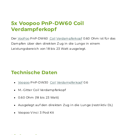
0.60 Ohm Widerstand - Leistungsbereich 18-23 Watt
Restriktiver DL für direkten Zug in die Lunge
Passend für Voopoo Vinci 3 Pod Kit
5 Stück pro Paket enthalten
5x Voopoo PnP-DW60 Coil
Verdampferkopf
Der
VooPoo
PnP-DW60
Coil
Verdampferkopf
0.60 Ohm ist für das
Dampfen über den direkten Zug in die Lunge in einem
Leistungsbereich von 18 bis 23 Watt ausgelegt.
Technische Daten
Voopoo
PnP-DW30
Coil
Verdampferkopf
0.6
M.-Gitter Coil Verdampferkopf