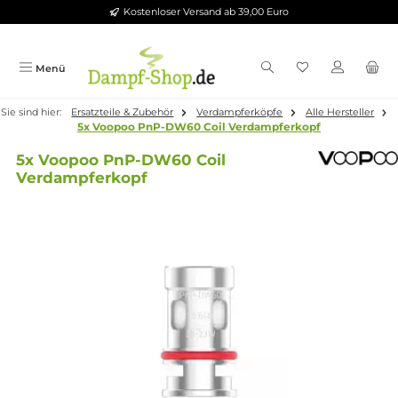
Kostenloser Versand ab 39,00 Euro
Zum Hauptinhalt springen
Menü
Sie sind hier:
Ersatzteile & Zubehör
Verdampferköpfe
Alle Herste
5x Voopoo PnP-DW60 Coil Verdampferkopf
5x Voopoo PnP-DW60 Coil
Verdampferkopf
Bildergalerie überspringen