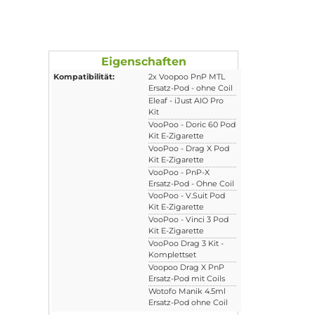
Eigenschaften
Kompatibilität:
2x Voopoo PnP M
Ersatz-Pod - ohne 
e in einen
Eleaf - iJust AIO Pr
Kit
VooPoo - Doric 60
Kit E-Zigarette
VooPoo - Drag X 
Kit E-Zigarette
VooPoo - PnP-X
Ersatz-Pod - Ohne 
VooPoo - V.Suit P
Kit E-Zigarette
VooPoo - Vinci 3 