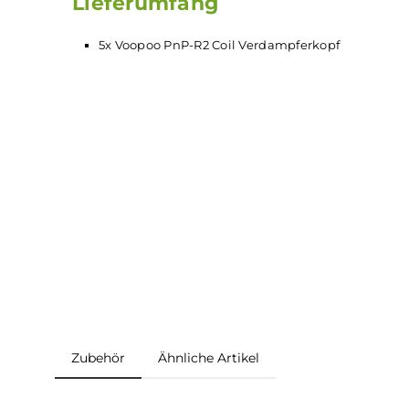
1.0 Ohm (10 bis 15 Watt)
Ausgelegt auf einen indirekten Zug in die 
Lieferumfang
5x Voopoo PnP-R2 Coil Verdampferkopf