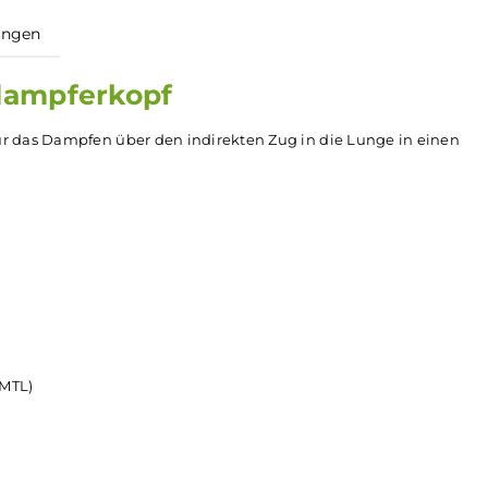
ewertungen
Verdampferkopf
m ist für das Dampfen über den indirekten Zug in die Lung