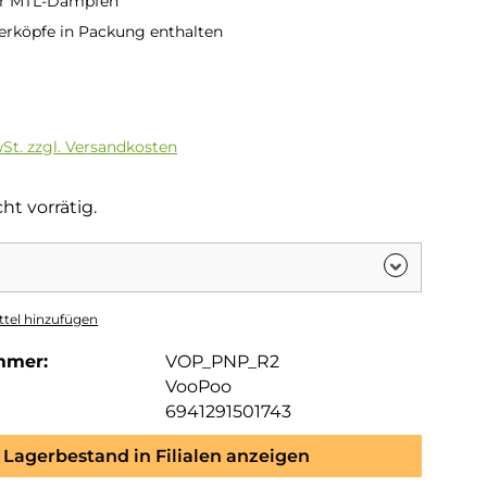
ür MTL-Dampfen
rköpfe in Packung enthalten
is:
wSt. zzgl. Versandkosten
ht vorrätig.
tel hinzufügen
mmer:
VOP_PNP_R2
VooPoo
6941291501743
Lagerbestand in Filialen anzeigen