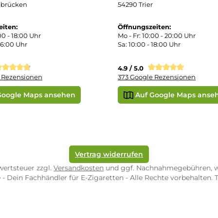
ektes Produkt
takt
r uns
e Shop in Würzburg
uid-Rechner
ORE ZWEIBRÜCKEN
STORE TRIER
pf-Shop.de Zweibrücken
Dampf-Shop.de Tr
straße 4
Karl-Marx-Str. 59
82 Zweibrücken
54290 Trier
nungszeiten:
Öffnungszeiten:
 Fr: 10:00 - 18:00 Uhr
Mo - Fr: 10:00 - 2
10:00 - 16:00 Uhr
Sa: 10:00 - 18:00 