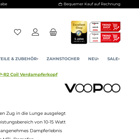
30 Tage Rückgabe
Bequemer Kauf a
ERSATZTEILE & ZUBEHÖR
ZAHNSTOCHER
NE
▾
▾
x Voopoo PnP-R2 Coil Verdampferkopf
ten Zug in die Lunge ausgelegt
istungsbereich von 10-15 Watt
n angenehmes Dampferlebnis