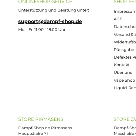
2x Voopoo PnP MTL Ersatz-Pod - ohne Coil
6,99 €
Kostenloser Versand ab 39,00 Euro
ONLINESHOP-SERVICE
SH
Unterstützung und Beratung unter:
Imp
AG
support@dampf-shop.de
Dat
Mo. - Fr. 11:00 - 18:00 Uhr
Ver
Wid
Rüc