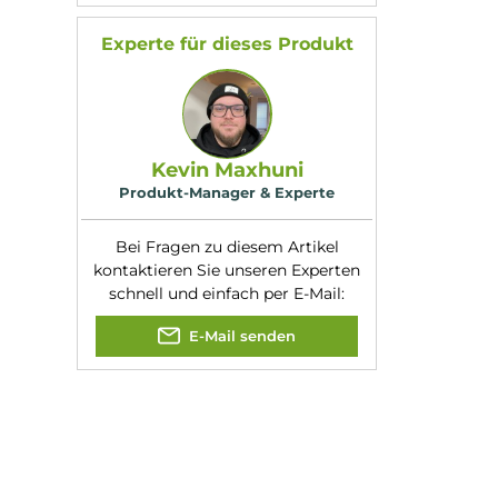
Kit E-Zigarette
VooPoo Drag 3 Kit 
Komplettset
Voopoo Drag X Pn
Ersatz-Pod mit Coi
Wotofo Manik 4.5
Ersatz-Pod ohne Co
Experte für dieses Produk
Kevin Maxhuni
Produkt-Manager & Experte
Bei Fragen zu diesem Artikel
kontaktieren Sie unseren Expert
schnell und einfach per E-Mail: