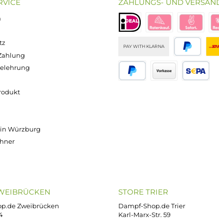
VooPoo - Vinci 3 Pod Kit E-Zigarette
Ab 34,95 €
Versand innerhalb von 24h
OP SERVICE
ZAHLUNGS- U
ressum
B
iDEAL
Klarna R
enschutz
PAY WITH KLARNA
sand & Zahlung
errufsbelehrung
kgabe
Später bezahlen
Vorkass