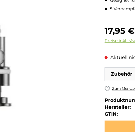
Geeignet f
5 Verdampfe
Regulärer Pre
17,95 €
Preise inkl. M
Aktuell nic
Zubehör
Zum Merkzet
Produktnu
Hersteller:
GTIN: