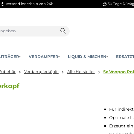
Versand innerhalb von 24h
AKKUTRÄGER
VERDAMPFER
LIQUID & MISCHEN
▾
▾
5
teile & Zubehör
Verdampferköpfe
Alle Hersteller
mpferkopf
Für indirek
Optimale Le
Erzeugt ei