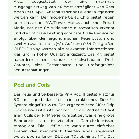
Jannik Ittenbach
Produkt-Manager & Experte
Bei Fragen zu diesem Artikel kontaktieren Sie unseren
Experten schnell und einfach per E-Mail:
E-Mail senden
Beschreibung
VooPoo - Drag H40 Kit
Design und Vielseitigkeit
Mit dem Drag H40 Kit erweitert VooPoo seine
erfolgreiche Drag-Familie um ein modernes und
ergonomisches Pod-System. Das Kit verfügt über
einen hochwertigen 360° Soft-Leder Einband und ist