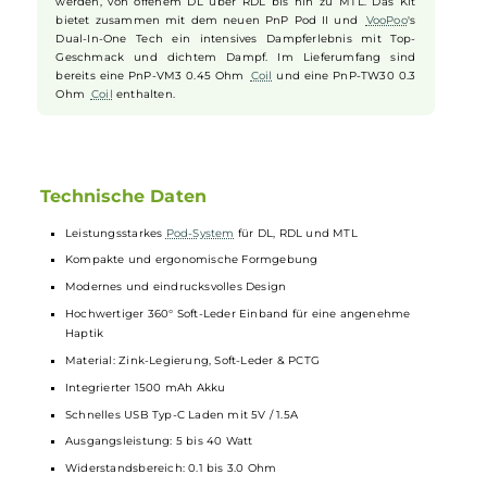
Pod und Coils
Der neue und verbesserte PnP Pod II bietet Platz für 5.0 ml
Liquid
, das über ein praktisches Side-Fill System eingefüllt
wird. Das ergonomische 510er
Drip Tip
des
Pods
ist
austauschbar, und der Pod ist mit fast allen
Coils
der PnP
Serie kompatibel, was eine große Bandbreite an individuellen
Dampferlebnissen ermöglicht. Die Luftführung kann durch
einfaches Drehen des magnetisch fixierten
Pods
angepasst
werden, von offenem DL über RDL bis hin zu MTL. Das Kit
bietet zusammen mit dem neuen PnP Pod II und
VooPoo
's
Dual-In-One Tech ein intensives Dampferlebnis mit Top-
Geschmack und dichtem Dampf. Im Lieferumfang sind
bereits eine PnP-VM3 0.45 Ohm
Coil
und eine PnP-TW30 0.3
Ohm
Coil
enthalten.
Technische Daten
Leistungsstarkes
Pod-System
für DL, RDL und MTL