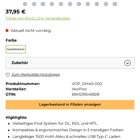
Regulärer Preis:
37,95 €
Preise inkl. MwSt. zzgl. Versandkosten
Aktuell nicht vorrätig.
auswählen
Farbe
Gunmetal
(Diese Option ist zurzeit nicht verfügbar.)
Zubehör
Zum Merkzettel hinzufügen
Produktnummer:
VOP_DH40-002
Hersteller:
VooPoo
GTIN:
6941291546928
Lagerbestand in Filialen anzeigen