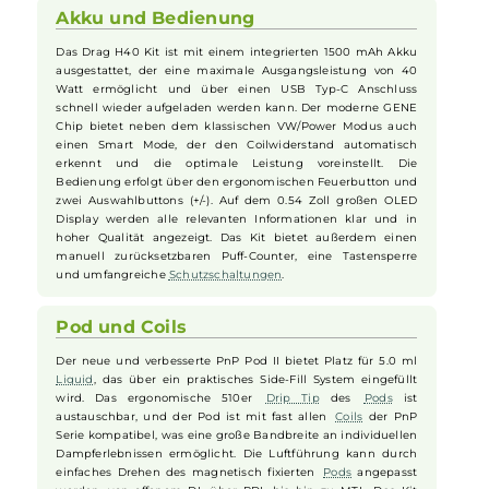
System
. Das Kit verfügt über einen hochwertigen 360° Soft-
Leder Einband und ist in 5 trendigen Farbvarianten
erhältlich. Das Design ist nicht nur attraktiv, sondern auch
praktisch, mit einem sicheren Grip und einer komfortablen
Bedienung. Dank seiner Vielseitigkeit kann das H40 Kit das
gesamte Spektrum von DL bis MTL abdecken und verspricht
ein umfassendes Dampferlebnis.
Akku und Bedienung
Das Drag H40 Kit ist mit einem integrierten 1500 mAh Akku
ausgestattet, der eine maximale Ausgangsleistung von 40
Watt ermöglicht und über einen USB Typ-C Anschluss
schnell wieder aufgeladen werden kann. Der moderne GENE
Chip bietet neben dem klassischen VW/Power Modus auch
einen Smart Mode, der den Coilwiderstand automatisch
erkennt und die optimale Leistung voreinstellt. Die
Bedienung erfolgt über den ergonomischen Feuerbutton und
zwei Auswahlbuttons (+/-). Auf dem 0.54 Zoll großen OLED
Display werden alle relevanten Informationen klar und in
hoher Qualität angezeigt. Das Kit bietet außerdem einen
manuell zurücksetzbaren Puff-Counter, eine Tastensperre
und umfangreiche
Schutzschaltungen
.