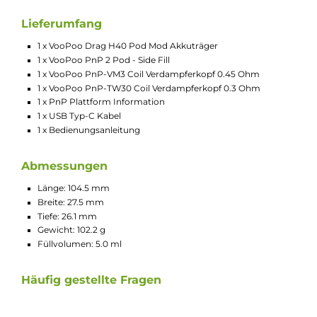
Leistungsstarkes Pod-System für DL, RDL und MTL
Kompakte und ergonomische Formgebung
Modernes und eindrucksvolles Design
Hochwertiger 360° Soft-Leder Einband für eine angeneh
Haptik
Material: Zink-Legierung, Soft-Leder & PCTG
Integrierter 1500 mAh Akku
Schnelles USB Typ-C Laden mit 5V / 1.5A
Ausgangsleistung: 5 bis 40 Watt
Widerstandsbereich: 0.1 bis 3.0 Ohm
Moderner GENE Chipsatz
Dampfmodi: Smart VW & VW
Intelligenter Smart Modus mit automatischer Coilerkenn
und “Best-Wattage“ Einstellung
Bedienung über Feuerbutton und zwei Auswahlbuttons (+/
5-Klick An/Aus
3-Klick Auswahl Dampfmodus
Brillantes 0.54 Zoll OLED Display mit Anzeige von Akkusta
Leistung, Widerstand und Puff-Counter
Puff-Counter manuell zurücksetzbar
Auswahlbuttons sperrbar