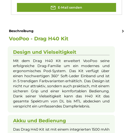
10. Was ist im Lieferumfang des Drag H40 Kits enthalten
Im Lieferumfang des Drag H40 Kits sind der VooPoo Drag H40
Pod
Mod
Akkuträger
, der VooPoo PnP 2 Pod - Side Fill, eine PnP-
VM3 0.45 Ohm Coil, eine PnP-TW30 0.3 Ohm Coil, eine PnP
Plattform Information, ein USB Typ-C Kabel und eine
Bedienungsanleitung enthalten.
Eigenschaften
Akkuform:
Interner Akku
Akkukapazität:
1500mAh
Bauform:
Pod-System
Display:
OLED-Display
Eigenschaften:
Chic & Modisch
, Einsteigerfreundlich
Füllvolumen:
5ml
Geregelter Akkuträger:
Ja
Maximale Leistung:
40W
Zugverhalten:
Mouth-to-Lung
Experte für dieses Produkt