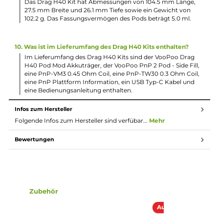
was eine große Bandbreite an individuellen
Dampferlebnissen ermöglicht.
4. Welche technischen Daten sind beim Drag H40 Kit zu
beachten?
Das Drag H40 Kit verfügt über eine maximale
Ausgangsleistung von 40 Watt, einen Widerstandsbereich
von 0.1 bis 3.0 Ohm, einen integrierten 1500 mAh Akku un
kann über USB Typ-C mit 5V / 1.5A schnell geladen werden.
Zudem bietet es einen brillanten 0.54 Zoll OLED Display u
umfangreiche Schutzschaltungen.
5. In welchen Farbvarianten ist das VooPoo Drag H40 Kit
erhältlich?
Das VooPoo Drag H40 Kit ist in 5 trendigen Farbvarianten
erhältlich, die alle auf dem hochwertigen 360° Soft-Leder
Einband basieren. Die Farben bieten nicht nur eine attrakti
Optik, sondern sorgen auch für einen sicheren Grip und ei
komfortable Bedienung.