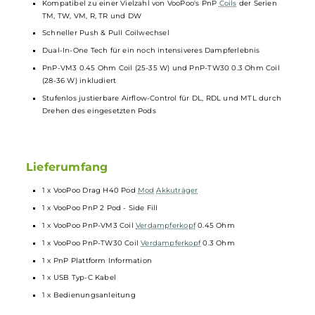
Leistung, Widerstand und Puff-Counter
Puff-Counter manuell zurücksetzbar
Auswahlbuttons sperrbar
Umfangreiche
Schutzschaltungen
an Bord (Kurzschluss,
Überhitzung, Überspannung, Überladung, zu niedrige
Akkuspannung, Vaping Overtime)
Magnetische Podaufnahme
Neuer und optimierter PnP Pod II mit 5.0 ml Tankvolumen
Komfortables Side-Fill mit Silikonverschluss
Wechselbares 510er
Drip-Tip
Abgedunkeltes und transparentes Pod-Design
Kompatibel zu einer Vielzahl von VooPoo's PnP
Coils
der Serien
TM, TW, VM, R, TR und DW
Schneller Push & Pull Coilwechsel
Dual-In-One Tech für ein noch intensiveres Dampferlebnis
PnP-VM3 0.45 Ohm Coil (25-35 W) und PnP-TW30 0.3 Ohm Coil
(28-36 W) inkludiert