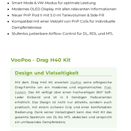
Highlights:
Vielseitiges Pod-System für DL, RDL und MTL
Kompaktes & ergonomisches Design in 5 trendigen Farben
Langlebiger 1500 mAh Akku & schnelles USB Typ-C Laden
Smart Mode & VW-Modus für optimale Leistung
Modernes OLED Display mit allen relevanten Informationen
Neuer PnP Pod II mit 5.0 ml Tankvolumen & Side-Fill
Kompatibel mit einer Vielzahl von PnP Coils für individuelle
Dampferlebnisse
Stufenlos justierbare Airflow-Control für DL, RDL und MTL
VooPoo - Drag H40 Kit
Design und Vielseitigkeit
Mit dem Drag H40 Kit erweitert
VooPoo
seine erfolgreiche
Drag-Familie um ein modernes und ergonomisches
Pod-