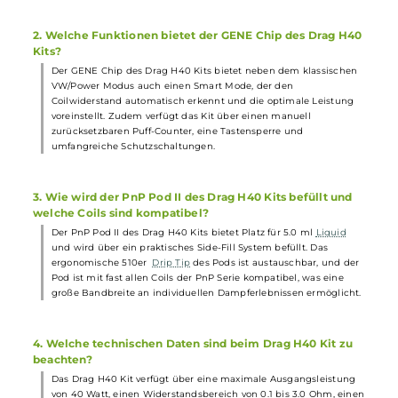
Breite: 27.5 mm
Tiefe: 26.1 mm
Gewicht: 102.2 g
Füllvolumen: 5.0 ml
Häufig gestellte Fragen
1. Wie unterscheidet sich das VooPoo Drag H40 Kit von
anderen Pod-Systemen auf dem Markt?
Das VooPoo Drag H40 Kit zeichnet sich durch sein modernes un
ergonomisches Design, einen integrierten 1500 mAh Akku, den
GENE Chip und den verbesserten PnP Pod II aus. Mit seiner
Vielseitigkeit und der großen Auswahl an kompatiblen Coils
bietet es ein umfassendes Dampferlebnis.
2. Welche Funktionen bietet der GENE Chip des Drag H4