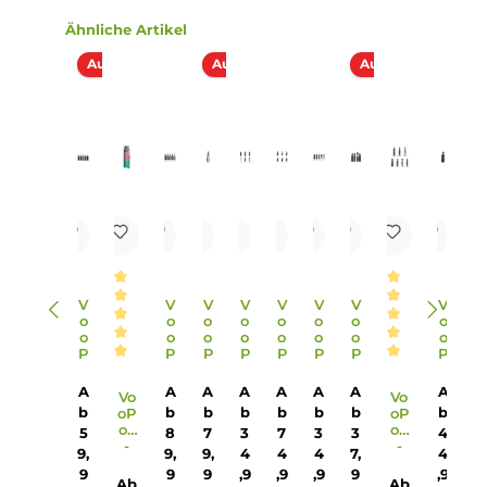
9. Wie groß sind die Abmessungen und das Gewicht des Dr
H40 Kits?
Das Drag H40 Kit hat Abmessungen von 104.5 mm Länge,
27.5 mm Breite und 26.1 mm Tiefe sowie ein Gewicht von
102.2 g. Das Fassungsvermögen des Pods beträgt 5.0 ml.
10. Was ist im Lieferumfang des Drag H40 Kits enthalten?
Im Lieferumfang des Drag H40 Kits sind der VooPoo Drag
H40 Pod Mod Akkuträger, der VooPoo PnP 2 Pod - Side Fill
eine PnP-VM3 0.45 Ohm Coil, eine PnP-TW30 0.3 Ohm Coil
eine PnP Plattform Information, ein USB Typ-C Kabel und
eine Bedienungsanleitung enthalten.
Infos zum Hersteller
Folgende Infos zum Hersteller sind verfübar...
Mehr
Bewertungen