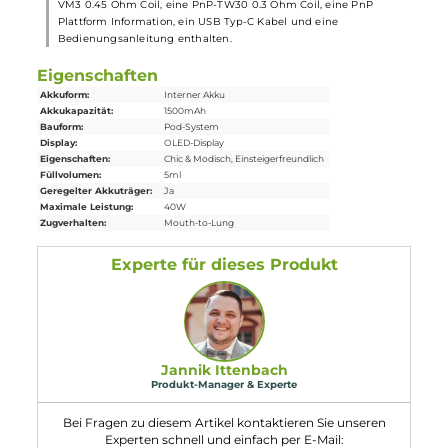
7. Wie groß ist das Fassungsvermögen des PnP Pod II im
VooPoo Drag H40 Kit?
Der PnP Pod II des VooPoo Drag H40 Kits bietet ein
Fassungsvermögen von 5.0 ml, was ausreichend
Liquid
für
langanhaltenden Dampfspaß bietet.
8. Welche Schutzschaltungen sind im Drag H40 Kit
enthalten?
Das Drag H40 Kit verfügt über umfangreiche Schutzschaltungen
darunter Kurzschluss, Überhitzung, Überspannung, Überladung,
zu niedrige Akkuspannung und Vaping Overtime, die für sichere
Dampfen sorgen.
9. Wie groß sind die Abmessungen und das Gewicht des
Drag H40 Kits?
Das Drag H40 Kit hat Abmessungen von 104.5 mm Länge, 27.5
mm Breite und 26.1 mm Tiefe sowie ein Gewicht von 102.2 g. Da
Fassungsvermögen des Pods beträgt 5.0 ml.