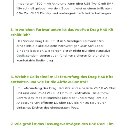
Kits?
Der GENE Chip des Drag H40 Kits bietet neben dem klassischen
VW/Power Modus auch einen Smart Mode, der den
Coilwiderstand automatisch erkennt und die optimale Leistung
voreinstellt. Zudem verfügt das Kit über einen manuell
zurücksetzbaren Puff-Counter, eine Tastensperre und
umfangreiche Schutzschaltungen.
3. Wie wird der PnP Pod II des Drag H40 Kits befüllt und
welche Coils sind kompatibel?
Der PnP Pod II des Drag H40 Kits bietet Platz für 5.0 ml
Liquid
und wird über ein praktisches Side-Fill System befüllt. Das
ergonomische 510er
Drip Tip
des Pods ist austauschbar, und de
Pod ist mit fast allen Coils der PnP Serie kompatibel, was eine
große Bandbreite an individuellen Dampferlebnissen ermöglicht
4. Welche technischen Daten sind beim Drag H40 Kit zu
beachten?
Das Drag H40 Kit verfügt über eine maximale Ausgangsleistung
von 40 Watt, einen Widerstandsbereich von 0.1 bis 3.0 Ohm, ein