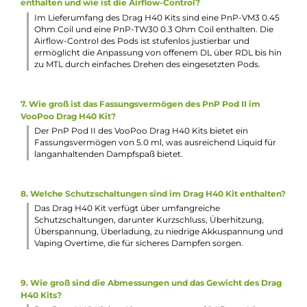
Das VooPoo Drag H40 Kit zeichnet sich durch sein moder
und ergonomisches Design, einen integrierten 1500 mAh
Akku, den GENE Chip und den verbesserten PnP Pod II aus
Mit seiner Vielseitigkeit und der großen Auswahl an
kompatiblen Coils bietet es ein umfassendes Dampferlebni
2. Welche Funktionen bietet der GENE Chip des Drag H40
Kits?
Der GENE Chip des Drag H40 Kits bietet neben dem
klassischen VW/Power Modus auch einen Smart Mode, der
den Coilwiderstand automatisch erkennt und die optimale
Leistung voreinstellt. Zudem verfügt das Kit über einen
manuell zurücksetzbaren Puff-Counter, eine Tastensperre
und umfangreiche Schutzschaltungen.
3. Wie wird der PnP Pod II des Drag H40 Kits befüllt und
welche Coils sind kompatibel?
Der PnP Pod II des Drag H40 Kits bietet Platz für 5.0 ml
Liquid und wird über ein praktisches Side-Fill System befüll
Das ergonomische 510er Drip Tip des Pods ist austauschba
und der Pod ist mit fast allen Coils der PnP Serie kompatibe