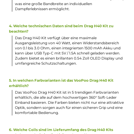
1 x VooPoo PnP-VM3 Coil Verdampferkopf 0.45 Ohm
1 x VooPoo PnP-TW30 Coil Verdampferkopf 0.3 Ohm
1 x PnP Plattform Information
1 x USB Typ-C Kabel
1 x Bedienungsanleitung
Abmessungen
Länge: 104.5 mm
Breite: 27.5 mm
Tiefe: 26.1 mm
Gewicht: 102.2 g
Füllvolumen: 5.0 ml
Häufig gestellte Fragen
1. Wie unterscheidet sich das VooPoo Drag H40 Kit von
anderen Pod-Systemen auf dem Markt?