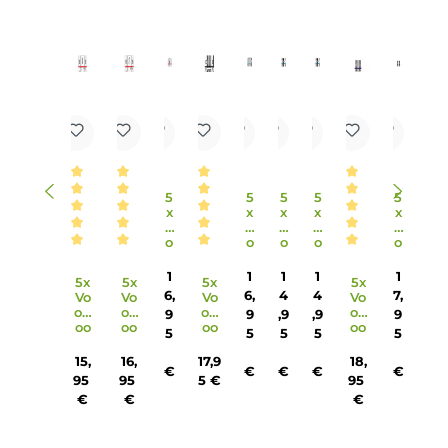
6. Welche Coils sind im Lieferumfang des Drag H40 Kits
enthalten und wie ist die Airflow-Control?
Im Lieferumfang des Drag H40 Kits sind eine PnP-VM3 0.4
Ohm Coil und eine PnP-TW30 0.3 Ohm Coil enthalten. Die
Airflow-Control des Pods ist stufenlos justierbar und
ermöglicht die Anpassung von offenem DL über RDL bis h
zu MTL durch einfaches Drehen des eingesetzten Pods.
7. Wie groß ist das Fassungsvermögen des PnP Pod II im
VooPoo Drag H40 Kit?
Der PnP Pod II des VooPoo Drag H40 Kits bietet ein
Fassungsvermögen von 5.0 ml, was ausreichend Liquid fü
langanhaltenden Dampfspaß bietet.
8. Welche Schutzschaltungen sind im Drag H40 Kit enthalt
Das Drag H40 Kit verfügt über umfangreiche
Schutzschaltungen, darunter Kurzschluss, Überhitzung,
Überspannung, Überladung, zu niedrige Akkuspannung u
Vaping Overtime, die für sicheres Dampfen sorgen.