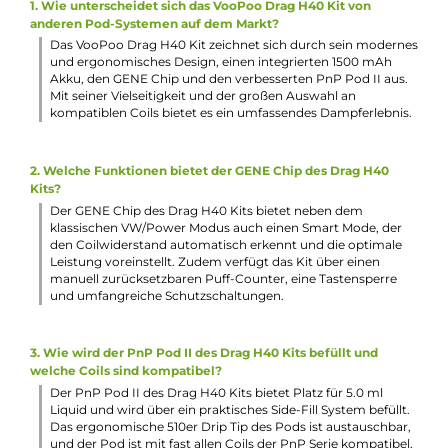
Umfangreiche Schutzschaltungen an Bord (Kurzschluss,
Überhitzung, Überspannung, Überladung, zu niedrige
Akkuspannung, Vaping Overtime)
Magnetische Podaufnahme
Neuer und optimierter PnP Pod II mit 5.0 ml Tankvolume
Komfortables Side-Fill mit Silikonverschluss
Wechselbares 510er Drip-Tip
Abgedunkeltes und transparentes Pod-Design
Kompatibel zu einer Vielzahl von VooPoo's PnP Coils der
Serien TM, TW, VM, R, TR und DW
Schneller Push & Pull Coilwechsel
Dual-In-One Tech für ein noch intensiveres Dampferlebnis
PnP-VM3 0.45 Ohm Coil (25-35 W) und PnP-TW30 0.3 Oh
Coil (28-36 W) inkludiert
Stufenlos justierbare Airflow-Control für DL, RDL und MTL
durch Drehen des eingesetzten Pods
Lieferumfang
1 x VooPoo Drag H40 Pod Mod Akkuträger
1 x VooPoo PnP 2 Pod - Side Fill