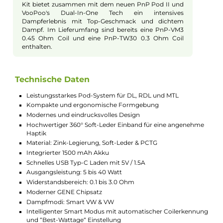
in 5 trendigen Farbvarianten erhältlich. Das Design ist
nicht nur attraktiv, sondern auch praktisch, mit einem
sicheren Grip und einer komfortablen Bedienung.
Dank seiner Vielseitigkeit kann das H40 Kit das
gesamte Spektrum von DL bis MTL abdecken und
verspricht ein umfassendes Dampferlebnis.
Akku und Bedienung
Das Drag H40 Kit ist mit einem integrierten 1500 mAh
Akku ausgestattet, der eine maximale
Ausgangsleistung von 40 Watt ermöglicht und über
einen USB Typ-C Anschluss schnell wieder aufgeladen
werden kann. Der moderne GENE Chip bietet neben
dem klassischen VW/Power Modus auch einen Smart
Mode, der den Coilwiderstand automatisch erkennt
und die optimale Leistung voreinstellt. Die Bedienung
erfolgt über den ergonomischen Feuerbutton und
zwei Auswahlbuttons (+/-). Auf dem 0.54 Zoll großen
OLED Display werden alle relevanten Informationen
klar und in hoher Qualität angezeigt. Das Kit bietet
außerdem einen manuell zurücksetzbaren Puff-
Counter, eine Tastensperre und umfangreiche