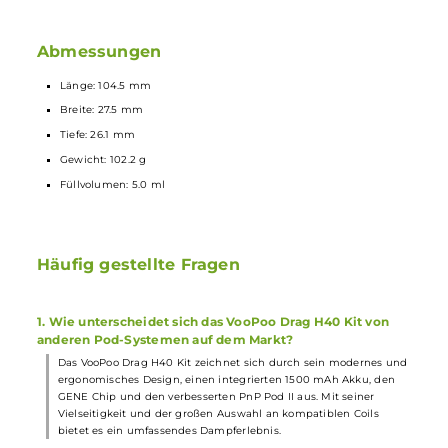
Stufenlos justierbare Airflow-Control für DL, RDL und MTL durch
Drehen des eingesetzten Pods
Lieferumfang
1 x VooPoo Drag H40 Pod
Mod
Akkuträger
1 x VooPoo PnP 2 Pod - Side Fill
1 x VooPoo PnP-VM3 Coil
Verdampferkopf
0.45 Ohm
1 x VooPoo PnP-TW30 Coil
Verdampferkopf
0.3 Ohm
1 x PnP Plattform Information
1 x USB Typ-C Kabel
1 x Bedienungsanleitung
Abmessungen
Länge: 104.5 mm