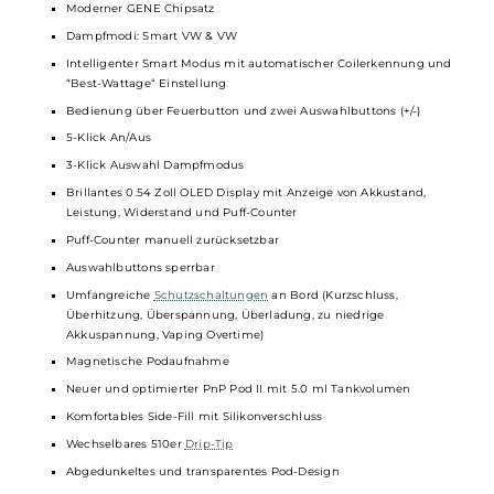
Kompakte und ergonomische Formgebung
Modernes und eindrucksvolles Design
Hochwertiger 360° Soft-Leder Einband für eine angenehme
Haptik
Material: Zink-Legierung, Soft-Leder & PCTG
Integrierter 1500 mAh Akku
Schnelles USB Typ-C Laden mit 5V / 1.5A
Ausgangsleistung: 5 bis 40 Watt
Widerstandsbereich: 0.1 bis 3.0 Ohm
Moderner GENE Chipsatz
Dampfmodi: Smart VW & VW
Intelligenter Smart Modus mit automatischer Coilerkennung u
“Best-Wattage“ Einstellung
Bedienung über Feuerbutton und zwei Auswahlbuttons (+/-)
5-Klick An/Aus
3-Klick Auswahl Dampfmodus
Brillantes 0.54 Zoll OLED Display mit Anzeige von Akkustand,