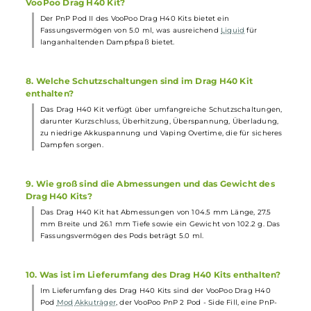
integrierten 1500 mAh Akku und kann über USB Typ-C mit 5V /
1.5A schnell geladen werden. Zudem bietet es einen brillanten
0.54 Zoll OLED Display und umfangreiche Schutzschaltungen.
5. In welchen Farbvarianten ist das VooPoo Drag H40 Kit
erhältlich?
Das VooPoo Drag H40 Kit ist in 5 trendigen Farbvarianten
erhältlich, die alle auf dem hochwertigen 360° Soft-Leder
Einband basieren. Die Farben bieten nicht nur eine attraktive
Optik
, sondern sorgen auch für einen sicheren Grip und eine
komfortable Bedienung.
6. Welche Coils sind im Lieferumfang des Drag H40 Kits
enthalten und wie ist die Airflow-Control?
Im Lieferumfang des Drag H40 Kits sind eine PnP-VM3 0.45 Oh
Coil und eine PnP-TW30 0.3 Ohm Coil enthalten. Die Airflow-
Control des Pods ist stufenlos justierbar und ermöglicht die
Anpassung von offenem DL über RDL bis hin zu MTL durch
einfaches Drehen des eingesetzten Pods.