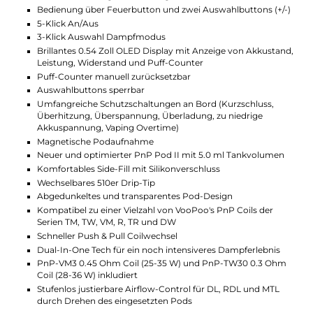
Schutzschaltungen.
Pod und Coils
Der neue und verbesserte PnP Pod II bietet Platz für
5.0 ml Liquid, das über ein praktisches Side-Fill
System eingefüllt wird. Das ergonomische 510er Drip
Tip des Pods ist austauschbar, und der Pod ist mit fast
allen Coils der PnP Serie kompatibel, was eine große
Bandbreite an individuellen Dampferlebnissen
ermöglicht. Die Luftführung kann durch einfaches
Drehen des magnetisch fixierten Pods angepasst
werden, von offenem DL über RDL bis hin zu MTL. Das
Kit bietet zusammen mit dem neuen PnP Pod II und
VooPoo's Dual-In-One Tech ein intensives
Dampferlebnis mit Top-Geschmack und dichtem
Dampf. Im Lieferumfang sind bereits eine PnP-VM3
0.45 Ohm Coil und eine PnP-TW30 0.3 Ohm Coil
enthalten.
Technische Daten