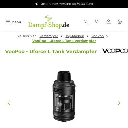
Kostenloser Versand ab 39,00 Euro
Zum Hauptinhalt springen
Menü
Sie sind hier:
Verdampfer
Top-Marken
VooPoo
VooPoo - Uforce L Tank Verdampfer
VooPoo - Uforce L Tank Verdampfer
Bildergalerie überspringen