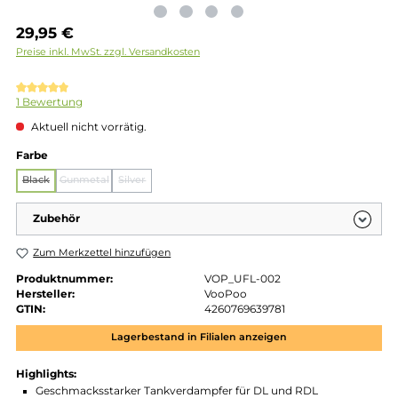
Regulärer Preis:
29,95 €
Preise inkl. MwSt. zzgl. Versandkosten
Durchschnittliche Bewertung von 5 von 5 Sternen
1 Bewertung
Aktuell nicht vorrätig.
auswählen
Farbe
Black
Gunmetal
Silver
(Diese Option ist zurzeit nicht verfügbar.)
(Diese Option ist zurzeit nicht verfügbar.)
(Diese Option ist zurzeit nicht verfügbar.)
Zubehör
Zum Merkzettel hinzufügen
Produktnummer:
VOP_UFL-002
Hersteller:
VooPoo
GTIN:
4260769639781