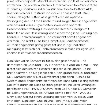
Beschreibung
VooPoo - Uforce L Tank Verdampfer
Der Uforce-L Tank begeistert auf Anhieb durch sein imposant
Design aus Edelstahl und Borosilikatglas, mit einem
Gesamtdurchmesser von 25.5 mm und einer Höhe von 58.0
mm. Vom mächtigen 810er Drip Tip bis hinab zur Base sieht 
deutlich, wozu dieser Tankverdampfer entwickelt wurde,
nämlich für puren DL und RDL Dampfspaß! Dabei überzeugt 
Uforce-L Tank mit seiner einfachen und sehr komfortablen
Bedienung sowie der hochwertigen Verarbeitung. In drei
stylischen Farbvarianten ist der moderne Tank ein
Schmuckstück für jeden Akkuträger.
Je nach verwendetem Tankglas finden 4.0 ml oder 5.5 ml Liqu
im Uforce-L Platz und gelangen über das komfortable Top-Fill
schnell und sicher ins Innere. Die Top-Cap ist mit einem
praktischen Bajonett-Verschluss versehen und lässt sich einfa
entfernen und wieder aufsetzen. Unterhalb der Top-Cap sitzt d
stufenlos justierbare und auslaufsichere Top-to-Bottom AFC,