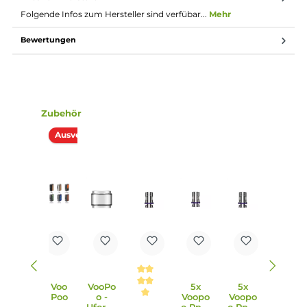
Einfacher Push & Pull Coilwechsel
Kompatibel zu allen VooPoo PNP Coils inkl. RBA-Einheite
Verbesserte PNP-TW15 0.15 Ohm Mesh Coil und PNP-TW2
0.2 Ohm Mesh Coil mit “Dual In One Tech“ bereits enthalt
Double-Mesh Struktur für dichten Dampf, intensiveren
Geschmack und verlängerte Coil-Lebensdauer
Standard 510er-Gewinde mit vergoldetem Pluspol
3 verschiedene Farbvarianten: Silver, Gun Metal, Black
Lieferumfang
1 x VooPoo Uforce-L Tank Verdampfer
1 x VooPoo PNP-TW15 Mesh Coil Verdampferkopf 0.15 Oh
1 x VooPoo PNP-TW20 Mesh Coil Verdampferkopf 0.20 O
1 x Bubble-Glas, 5.5 ml
1 x Ersatz-Dichtungen
1 x Bedienungsanleitung
Abmessungen