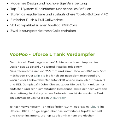
Lagerbestand in Filialen anzeigen
Highlights:
Geschmacksstarker Tankverdampfer für DL und RDL
Modernes Design und hochwertige Verarbeitung
Top-Fill System für einfaches und schnelles Befüllen
Stufenlos regulierbare und auslaufsichere Top-to-Bottom A
Einfacher Push & Pull Coilwechsel
Voll kompatibel zu allen VooPoo PNP Coils
Zwei leistungsstarke Mesh Coils enthalten
VooPoo - Uforce L Tank Verdampfer
Der Uforce-L Tank begeistert auf Anhieb durch sein imposantes
Design aus Edelstahl und Borosilikatglas, mit einem
Gesamtdurchmesser von 25.5 mm und einer Höhe von 58.0 mm. Vo
mächtigen 810er
Drip Tip
bis hinab zur Base sieht man deutlich,
wozu dieser Tankverdampfer entwickelt wurde, nämlich für puren D