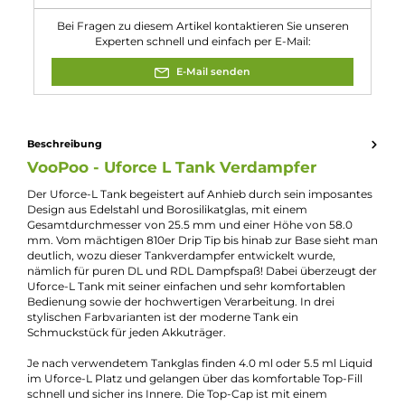
Eigenschaften
Bottomfeeder geeignet:
Nein
Durchmesser:
25.5mm
Eigenschaften:
Einsteigerfreundlich
, Für hohe Leistungen
Füllvolumen:
5.5ml
Verdampfer-Art:
Fertigcoil-Verdampfer
Zugverhalten:
Direct-Lung
Experte für dieses Produkt
Kevin Maxhuni
Produkt-Manager & Experte
Bei Fragen zu diesem Artikel kontaktieren Sie unseren
Experten schnell und einfach per E-Mail:
E-Mail senden