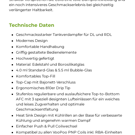
über die sich der Luftstrom individuell anpassen lässt. Drei
speziell designte Lufteinlässe garantieren die optimale
Versorgung der Coil mit Frischluft und sorgen für ein angene
weiches und leises Zugverhalten sowie eine optimale
Geschmacksentfaltung. Das spezielle Heat Sink Design mit
Kühlrillen an der Base ermöglicht die bestmögliche Kühlung 
Uforce-L Tankverdampfers und verspricht somit angenehm
warmen und nicht zu heißen Dampf. Alle Bedienelemente
wurden angenehm griffig gestaltet und zur gründlichen
Reinigung lässt sich der Tankverdampfer einfach zerlegen und
ebenso leicht wieder zusammensetzen.
Dank der vollen Kompatibilität zu den geschmacks- und
dampfstarken Coils und RBA-Einheiten aus VooPoo’s PNP-Re
bietet sich den stolzen Besitzern des schicken Uforce-L eine
breite Auswahl an Möglichkeiten für ein grandioses DL und a
RDL Dampferlebnis. Der Coilwechsel geht dank Push & Pull
System dabei angenehm leicht von der Hand und die eingeset
Coil wird durch die Base-Sektion gesichert. Im Lieferumfang is
bereits eine PNP-TW15 0.15 Ohm Mesh Coil für das DL Dampf
bei Leistungen von 55 bis 70 Watt sowie eine PNP-TW20 0.2
Ohm Mesh Coil für einen Leistungsbereich von 40 bis 55 Watt
enthalten. Dank der “Dual In One Tech“ mit Double-Mesh
Struktur versprechen die Coils eine tolle Dampfentwicklung u