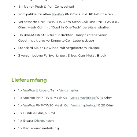
Material: Edelstahl und Borosilikatglas
4.0 ml Standard-Glas & 5.5 ml Bubble-Glas
Komfortables Top-Fill
Top-Cap mit Bajonett-Verschluss
Ergonomisches 810er
Drip Tip
Stufenlos regulierbare und auslaufsichere Top-to-Bottom AFC m
3 speziell designten Lufteinlässen für ein weiches und leises
Zugverhalten und optimale Geschmacksentfaltung
Heat Sink Design mit Kühlrillen an der Base für verbesserte
Kühlung und angenehm warmen Dampf
Einfacher Push & Pull Coilwechsel
Kompatibel zu allen
VooPoo
PNP Coils inkl. RBA-Einheiten
Verbesserte PNP-TW15 0.15 Ohm Mesh Coil und PNP-TW20 0.2
Ohm Mesh Coil mit “Dual In One Tech“ bereits enthalten
Double-Mesh Struktur für dichten Dampf, intensiveren
Geschmack und verlängerte Coil-Lebensdauer
Standard 510er-Gewinde mit vergoldetem Pluspol