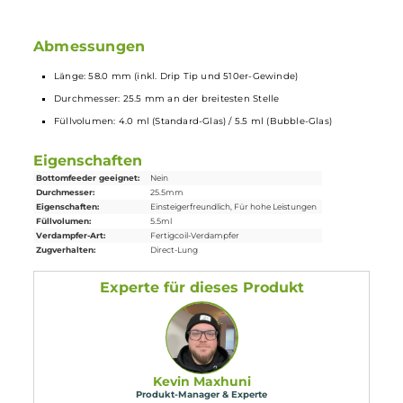
3 verschiedene Farbvarianten: Silver, Gun Metal, Black
Lieferumfang
1 x VooPoo Uforce-L Tank
Verdampfer
1 x VooPoo PNP-TW15 Mesh Coil
Verdampferkopf
0.15 Ohm
1 x VooPoo PNP-TW20 Mesh Coil
Verdampferkopf
0.20 Ohm
1 x Bubble-Glas, 5.5 ml
1 x Ersatz-
Dichtungen
1 x Bedienungsanleitung
Abmessungen
Länge: 58.0 mm (inkl. Drip Tip und 510er-Gewinde)
Durchmesser: 25.5 mm an der breitesten Stelle
Füllvolumen: 4.0 ml (Standard-Glas) / 5.5 ml (Bubble-Glas)