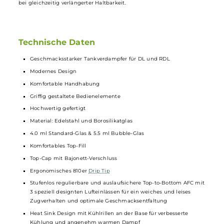
bietet sich den stolzen Besitzern des schicken Uforce-L eine breite
Auswahl an Möglichkeiten für ein grandioses DL und auch RDL
Dampferlebnis. Der Coilwechsel geht dank Push & Pull System dabe
angenehm leicht von der Hand und die eingesetzte
Coil
wird durch
die Base-Sektion gesichert. Im Lieferumfang ist bereits eine PNP-
TW15 0.15 Ohm Mesh Coil für das DL Dampfen bei Leistungen von 5
bis 70 Watt sowie eine PNP-TW20 0.2 Ohm Mesh Coil für einen
Leistungsbereich von 40 bis 55 Watt enthalten. Dank der “Dual In
One Tech“ mit Double-Mesh Struktur versprechen die
Coils
eine toll
Dampfentwicklung und ein noch intensiveres Geschmackserlebnis
bei gleichzeitig verlängerter Haltbarkeit.
Technische Daten
Geschmacksstarker Tankverdampfer für DL und RDL
Modernes Design
Komfortable Handhabung
Griffig gestaltete Bedienelemente
Hochwertig gefertigt