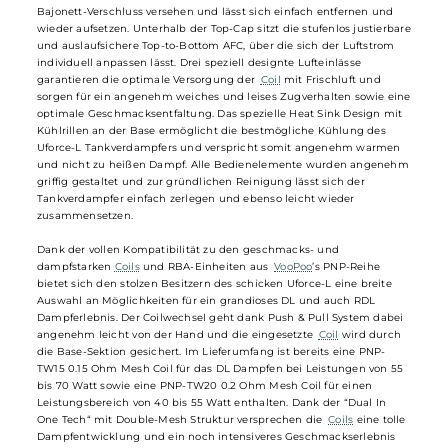
und RDL Dampfspaß! Dabei überzeugt der Uforce-L Tank mit seiner
einfachen und sehr komfortablen Bedienung sowie der hochwertig
Verarbeitung. In drei stylischen Farbvarianten ist der moderne Tank
ein Schmuckstück für jeden
Akkuträger
.
Je nach verwendetem Tankglas finden 4.0 ml oder 5.5 ml
Liquid
im
Uforce-L Platz und gelangen über das komfortable Top-Fill schnell
und sicher ins Innere. Die Top-Cap ist mit einem praktischen
Bajonett-Verschluss versehen und lässt sich einfach entfernen und
wieder aufsetzen. Unterhalb der Top-Cap sitzt die stufenlos justierba
und auslaufsichere Top-to-Bottom AFC, über die sich der Luftstrom
individuell anpassen lässt. Drei speziell designte Lufteinlässe
garantieren die optimale Versorgung der
Coil
mit Frischluft und
sorgen für ein angenehm weiches und leises Zugverhalten sowie ei
optimale Geschmacksentfaltung. Das spezielle Heat Sink Design mit
Kühlrillen an der Base ermöglicht die bestmögliche Kühlung des
Uforce-L Tankverdampfers und verspricht somit angenehm warmen
und nicht zu heißen Dampf. Alle Bedienelemente wurden angeneh
griffig gestaltet und zur gründlichen Reinigung lässt sich der
Tankverdampfer einfach zerlegen und ebenso leicht wieder
zusammensetzen.
Dank der vollen Kompatibilität zu den geschmacks- und
dampfstarken
Coils
und RBA-Einheiten aus
VooPoo
’s PNP-Reihe