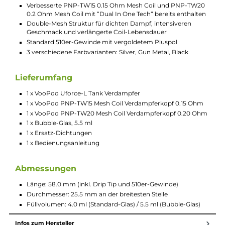
ein noch intensiveres Geschmackserlebnis bei gleichzeitig
verlängerter Haltbarkeit.
Technische Daten
Geschmacksstarker Tankverdampfer für DL und RDL
Modernes Design
Komfortable Handhabung
Griffig gestaltete Bedienelemente
Hochwertig gefertigt
Material: Edelstahl und Borosilikatglas
4.0 ml Standard-Glas & 5.5 ml Bubble-Glas
Komfortables Top-Fill
Top-Cap mit Bajonett-Verschluss
Ergonomisches 810er Drip Tip
Stufenlos regulierbare und auslaufsichere Top-to-Bottom
AFC mit 3 speziell designten Lufteinlässen für ein weiches
und leises Zugverhalten und optimale
Geschmacksentfaltung
Heat Sink Design mit Kühlrillen an der Base für verbessert
Kühlung und angenehm warmen Dampf