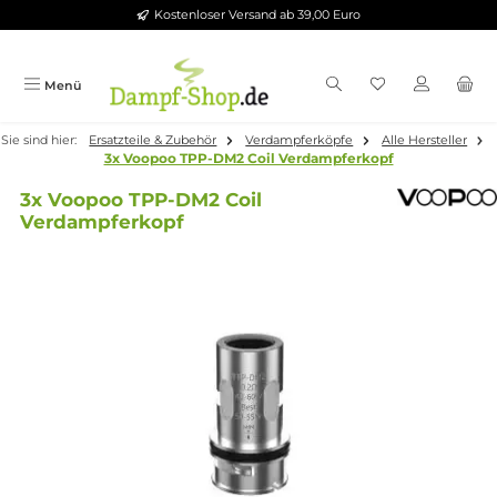
Kostenloser Versand ab 39,00 Euro
Zum Hauptinhalt springen
Menü
Sie sind hier:
Ersatzteile & Zubehör
Verdampferköpfe
Alle Herste
3x Voopoo TPP-DM2 Coil Verdampferkopf
3x Voopoo TPP-DM2 Coil
Verdampferkopf
Bildergalerie überspringen