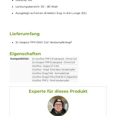
Technische Daten
Voopoo
TPP-DM2
Coil
Verdampferkopf
0.2 Ohm
Material: KA
Leistungsbereich: 50 - 80 Watt
Ausgelegt auf einen direkten Zug in die Lunge (DL)
Lieferumfang
3x Voopoo TPP-DM2 Coil Verdampferkopf
Eigenschaften
Kompatibilität:
2x VooPoo TPP 2 Ersatzpod - Ohne Coil
2x Voopoo TPP Ersatzpod - Ohne Coil
VooPoo - Argus GT 2 Kit