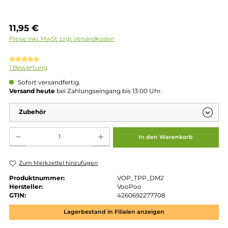
Regulärer Preis:
11,95 €
Preise inkl. MwSt. zzgl. Versandkosten
Durchschnittliche Bewertung von 5 von 5 Sternen
1 Bewertung
Sofort versandfertig.
Versand heute
bei Zahlungseingang bis 13:00 Uhr.
Zubehör
Produkt Anzahl: Gib den gewünschten Wert ein oder benutze die Schaltflächen um die 
In den Warenkorb
Zum Merkzettel hinzufügen
Produktnummer:
VOP_TPP_DM2