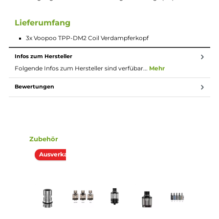
Der Voopoo TPP-DM2 Coil Verdampferkopf 0.2 Ohm ist für da
Dampfen über den direkten Zug in die Lunge in einen
Leistungsbereich von 50 bis 80 Watt ausgelegt.
Technische Daten
Voopoo TPP-DM2 Coil Verdampferkopf
0.2 Ohm
Material: KA
Leistungsbereich: 50 - 80 Watt
Ausgelegt auf einen direkten Zug in die Lunge (DL)
Lieferumfang
3x Voopoo TPP-DM2 Coil Verdampferkopf
Infos zum Hersteller
Folgende Infos zum Hersteller sind verfübar...
Mehr
Bewertungen