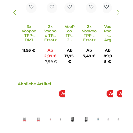
Produktgalerie überspringen
Zubehör
Ausverkauft
3x
2x
VooP
2x
Voo
Voopoo
Voopo
oo
VooPoo
Poo
TPP-
o TPP
TPP
TPP 2
-
DM1
Ersatz
2 -
Ersatz
Arg