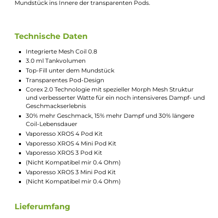
E-Mail senden
Beschreibung
4x Vaporesso XROS Mesh Ersatz-Pod -
Topfill 0.8 Ohm
Die verbesserten XROS Pods mit integrierten Mesh Coils und
Vaporesso’s “Corex“ Technologie. Durch die innovative Morph
Mesh Struktur und eine verbesserte Watte liefern die Pods ein
noch intensiveres Dampf- und Geschmackserlebnis bei deutli
längerer Coil-Lebensdauer. Bis zu 3.0 ml Liquid gelangen über 
komfortables Top-Fill unter dem ergonomisch geformten
Mundstück ins Innere der transparenten Pods.
Technische Daten
Integrierte Mesh Coil 0.8
3.0 ml Tankvolumen