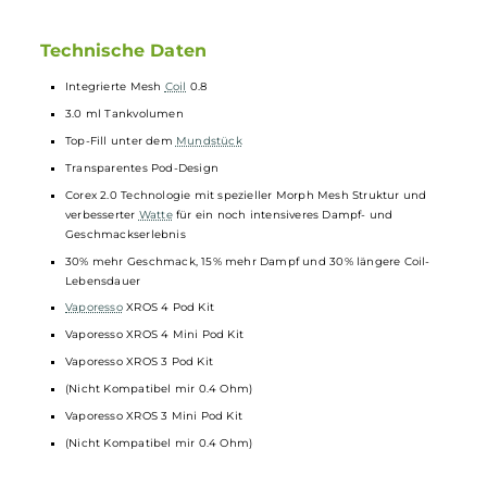
Struktur und eine verbesserte
Watte
liefern die
Pods
ein noch
intensiveres Dampf- und Geschmackserlebnis bei deutlich längerer
Coil
-Lebensdauer. Bis zu 3.0 ml
Liquid
gelangen über ein
komfortables Top-Fill unter dem ergonomisch geformten
Mundstüc
ins Innere der transparenten Pods.
Technische Daten
Integrierte Mesh
Coil
0.8
3.0 ml Tankvolumen
Top-Fill unter dem
Mundstück
Transparentes Pod-Design
Corex 2.0 Technologie mit spezieller Morph Mesh Struktur und
verbesserter
Watte
für ein noch intensiveres Dampf- und
Geschmackserlebnis
30% mehr Geschmack, 15% mehr Dampf und 30% längere Coil-
Lebensdauer