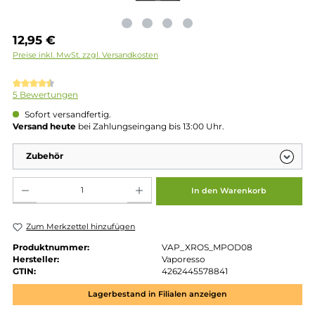
Regulärer Preis:
12,95 €
Preise inkl. MwSt. zzgl. Versandkosten
Durchschnittliche Bewertung von 4.6 von 5 Sternen
5 Bewertungen
Sofort versandfertig.
Versand heute
bei Zahlungseingang bis 13:00 Uhr.
Zubehör
Produkt Anzahl: Gib den gewünschten Wert ein oder benutze die Schaltflächen um die 
In den Warenkorb
Zum Merkzettel hinzufügen
Produktnummer:
VAP_XROS_MPOD08