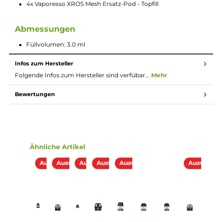
Top-Fill unter dem Mundstück
Transparentes Pod-Design
Corex 2.0 Technologie mit spezieller Morph Mesh Struktur
und verbesserter Watte für ein noch intensiveres Dampf- 
Geschmackserlebnis
30% mehr Geschmack, 15% mehr Dampf und 30% längere
Coil-Lebensdauer
Vaporesso XROS 4 Pod Kit
Vaporesso XROS 4 Mini Pod Kit
Vaporesso XROS 3 Pod Kit
(Nicht Kompatibel mir 0.4 Ohm)
Vaporesso XROS 3 Mini Pod Kit
(Nicht Kompatibel mir 0.4 Ohm)
Lieferumfang
4x Vaporesso XROS Mesh Ersatz-Pod - Topfill
Abmessungen