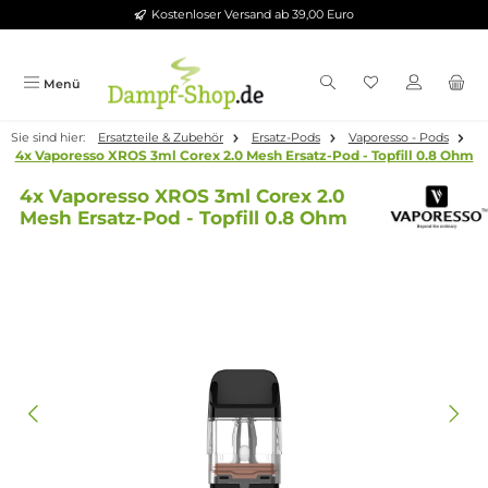
Kostenloser Versand ab 39,00 Euro
Zum Hauptinhalt springen
Menü
Sie sind hier:
Ersatzteile & Zubehör
Ersatz-Pods
Vaporesso - Po
4x Vaporesso XROS 3ml Corex 2.0 Mesh Ersatz-Pod - Topfill 0.
4x Vaporesso XROS 3ml Corex 2.0
Mesh Ersatz-Pod - Topfill 0.8 Ohm
Bildergalerie überspringen