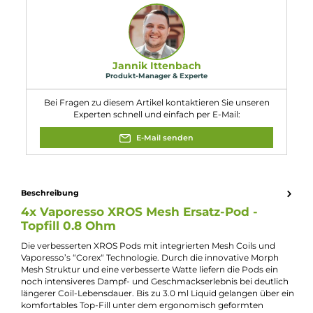
Eigenschaften
Füllvolumen:
3ml
Kompatibilität:
Vaporesso XROS 3 Pod Kit E-Zigarette
Vaporesso XROS 4 Mini Pod Kit
Vaporesso XROS 4 Pod Kit
Vaporesso XROS 5 Pod Kit Leather Edition
Vaporesso XROS 6 Pod Kit
Vaporesso XROS SE Pod Kit
Vaporesso Xros 5 Pod Kit
Vaporesso Xros Pro 2 Pod Kit
Widerstand:
0.8 Ohm
Zugverhalten:
Mouth-to-Lung
Experte für dieses Produkt
Jannik Ittenbach
Produkt-Manager & Experte
Bei Fragen zu diesem Artikel kontaktieren Sie unseren
Experten schnell und einfach per E-Mail: