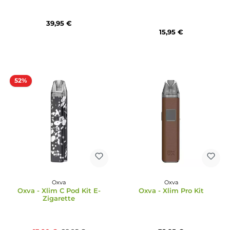
Oxva
Durchschnittliche Bewertun
Oxva - Xlim SQ Pro 2 Kit
Oxva
Oxbar - Oxpod Elite Pod
39,95 €
15,95 €
52%