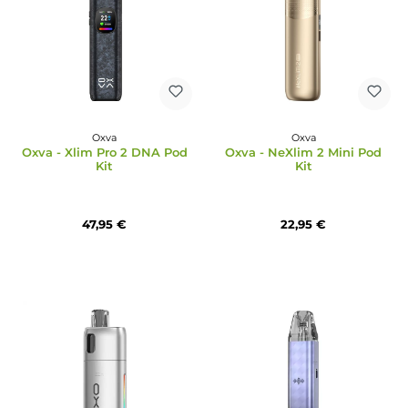
Oxva
Durchschnittliche Bewertung von 5 von 5 Sternen
Oxva - Xlim Go Lite Pod
Oxva
Oxbar - Oxva BiPod Kit E-
Zigarette - Refillable
Version
10,95 €
14,95 €
Ausverkauft
Neu