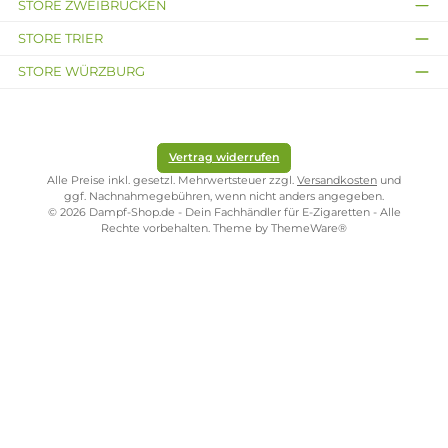
Oxva
Oxva
Oxva - NeXlim 2 Pod Kit
Oxva - Xlim Classic Edi
Pod Kit
39,95 €
24,95 €
Kostenloser Versand ab 39,00 Euro
ONLINESHOP-SERVICE