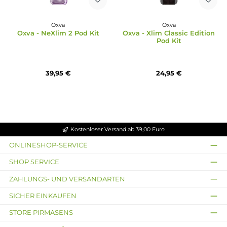
Oxva
Durchschnittliche Bewertun
Oxva - Oneo Kit
Oxva
Oxva - Xlim SE 2 Pod Ki
Zigarette
24,95 €
22,95 €
Ausverkauft
Neu