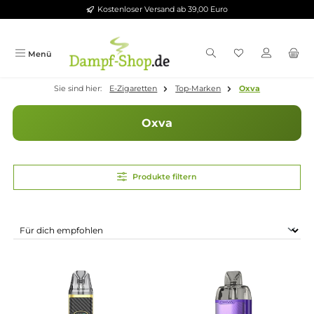
Kostenloser Versand ab 39,00 Euro
Zum Hauptinhalt springen
Menü
Sie sind hier:
E-Zigaretten
Top-Marken
Oxva
Oxva
Produkte filtern