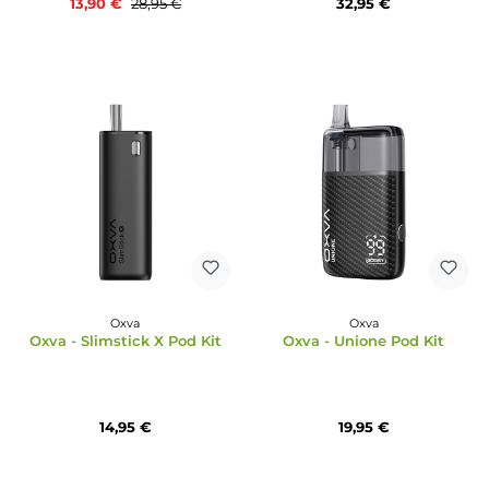
Oxva
Oxva
Oxva - Xlim C Pod Kit E-
Oxva - Xlim Pro Kit
Zigarette
13,90 €
32,95 €
28,95 €