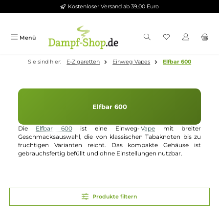
Kostenloser Versand ab 39,00 Euro
Zum Hauptinhalt springen
Menü
Sie sind hier:
E-Zigaretten
Einweg Vapes
Elfbar 600
Elfbar 600
Die
Elfbar 600
ist eine Einweg-
Vape
mit breite
Geschmacksauswahl, die von klassischen Tabaknoten bis 
fruchtigen Varianten reicht. Das kompakte Gehäuse i
gebrauchsfertig befüllt und ohne Einstellungen nutzbar.
Produkte filtern