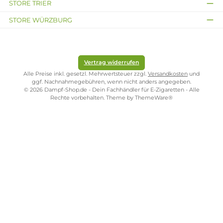
SHOP SERVICE
ZAHLUNGS- UND VERSANDARTEN
SICHER EINKAUFEN
STORE PIRMASENS
STORE ZWEIBRÜCKEN
STORE TRIER
STORE WÜRZBURG
Vertrag widerrufen
Alle Preise inkl. gesetzl. Mehrwertsteuer zzgl.
Versandkosten
und
ggf. Nachnahmegebühren, wenn nicht anders angegeben.
© 2026 Dampf-Shop.de - Dein Fachhändler für E-Zigaretten - Alle
Rechte vorbehalten. Theme by
ThemeWare®