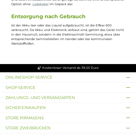
direkt am
Mundstück
, ohne Tasten, Menüs oder eine vorherige
Aktivierung.
Für den unkomplizierten Einstieg
Da keine Vorkenntnisse zu
Coils
, Wattzahlen oder Nachfüllen nötig sind
eignet sich die Elfbar 600 für alle, die ein Einweggerät ohne Zubehör
oder Zusatzteile suchen. Auch für unterwegs, wenn ein platzsparendes
und sofort einsatzbereites Gerät gefragt ist, stellt sie eine unkompliziert
Option ohne
Ladekabel
im Gepäck dar.
Entsorgung nach Gebrauch
Ist der Akku leer oder das Liquid aufgebraucht, ist die Elfbar 600
verbraucht. Da Akku und Elektronik verbaut sind, gehört das Gerät nich
in den Hausmüll, sondern in die Elektroschrott-Sammlung, etwa über
entsprechende Sammelstellen im Handel oder bei kommunalen
Wertstoffhöfen.
Kostenloser Versand ab 39,00 Euro
ONLINESHOP-SERVICE