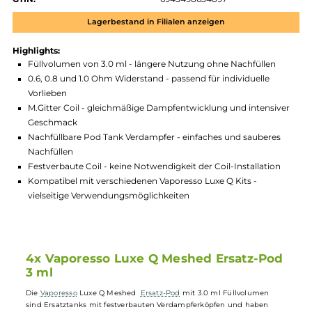
Zum Merkzettel hinzufügen
Produktnummer:
VAP_LXQ_POD_3ML-003
Hersteller:
Vaporesso
GTIN:
6943498634897
Lagerbestand in Filialen anzeigen
Highlights:
Füllvolumen von 3.0 ml - längere Nutzung ohne Nachfüllen
0.6, 0.8 und 1.0 Ohm Widerstand - passend für individuelle
Vorlieben
M.Gitter Coil - gleichmäßige Dampfentwicklung und intensiv
Geschmack
Nachfüllbare Pod Tank Verdampfer - einfaches und sauberes
Nachfüllen
Festverbaute Coil - keine Notwendigkeit der Coil-Installation
Kompatibel mit verschiedenen Vaporesso Luxe Q Kits -
vielseitige Verwendungsmöglichkeiten