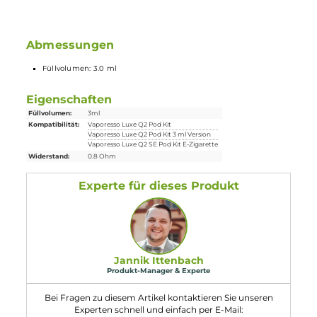
Vaporesso Luxe Q2 Pod Kit
Vaporesso Luxe Q2 SE Pod Kit
Lieferumfang
4x Vaporesso Luxe Q Meshed
Ersatz-Pod
3 ml
Abmessungen
Füllvolumen: 3.0 ml
Eigenschaften
Füllvolumen:
3ml
Kompatibilität:
Vaporesso Luxe Q2 Pod Kit
Vaporesso Luxe Q2 Pod Kit 3 ml Version
Vaporesso Luxe Q2 SE Pod Kit E-Zigarette
Widerstand:
0.8 Ohm