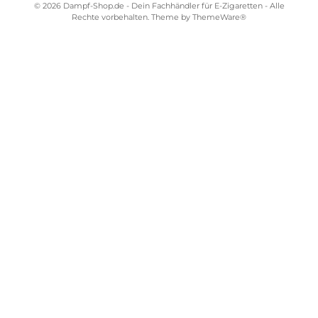
Kostenloser Versand ab 39,00 Euro
ONLINESHOP-SERVICE
SHOP SERVICE
ZAHLUNGS- UND VERSANDARTEN
SICHER EINKAUFEN
STORE PIRMASENS
STORE ZWEIBRÜCKEN
STORE TRIER
STORE WÜRZBURG
Vertrag widerrufen