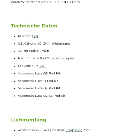
4x Vaporesso Luxe Q Meshed Ersatz-Po
3 ml
Die
Vaporesso
Luxe Q Meshed
Ersatz-Pod
mit 3.0 ml Füllvolumen
sind Ersatztanks mit festverbauten Verdampferköpfen und haben
einen Widerstand von 0.6, 0.8 und 1.0 Ohm.
Technische Daten
M.Gitter
Coil
0.6, 0.8 und 1.0 Ohm Widerstand
3.0 ml Füllvolumen
Nachfüllbare Pod Tank
Verdampfer
Festverbaute
Coil
Vaporesso
Luxe QS Pod Kit
Vaporesso Luxe Q Pod Kit