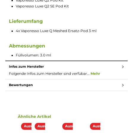
Füllvolumen sind Ersatztanks mit festverbauten
Verdampferköpfen und haben einen Widerstand von 0.6, 0.8 
1.0 Ohm.
Technische Daten
M.Gitter Coil
0.6, 0.8 und 1.0 Ohm Widerstand
3.0 ml Füllvolumen
Nachfüllbare Pod Tank Verdampfer
Festverbaute Coil
Vaporesso Luxe QS Pod Kit
Vaporesso Luxe Q Pod Kit
Vaporesso Luxe Q2 Pod Kit
Vaporesso Luxe Q2 SE Pod Kit
Lieferumfang
4x Vaporesso Luxe Q Meshed Ersatz-Pod 3 ml