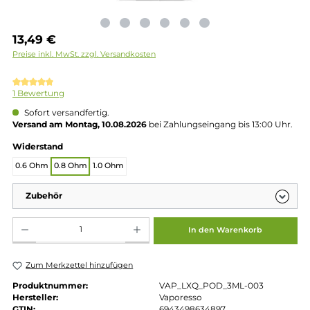
Regulärer Preis:
13,49 €
Preise inkl. MwSt. zzgl. Versandkosten
Durchschnittliche Bewertung von 5 von 5 Sternen
1 Bewertung
Sofort versandfertig.
Versand am Montag, 10.08.2026
bei Zahlungseingang bis 13:00 
auswählen
Widerstand
0.6 Ohm
0.8 Ohm
1.0 Ohm
Zubehör
Produkt Anzahl: Gib den gewünschten Wert ein oder benutze die Schaltflächen um die 
In den Warenkorb