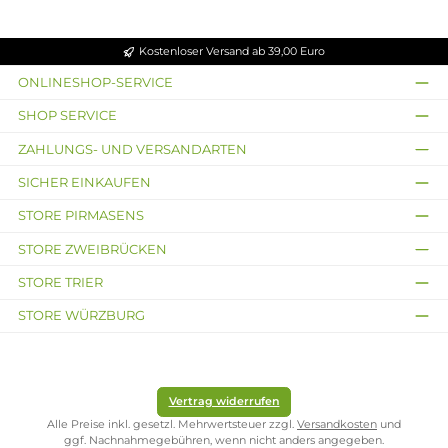
Zubehör
ne
pfil
d 3
Oh
atz
atz
atz
Coi
l
ml
m
-
-
-
l
0.4
Po
Po
Po
Oh
d
d -
d -
m
To
To
pfil
pfil
l
l
0.6
0.8
Oh
Oh
m
m
Durchschnittliche Bewertung von 5 von 5 Sternen
Vaporesso - Luxe Q3
Pod Kit
Vaporesso - Luxe Q2
Pod Kit
Ab 24,95 €
Ab 27,95 €