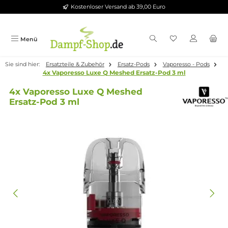
Kostenloser Versand ab 39,00 Euro
Zum Hauptinhalt springen
Menü
Sie sind hier:
Ersatzteile & Zubehör
Ersatz-Pods
Vaporesso - Po
4x Vaporesso Luxe Q Meshed Ersatz-Pod 3 ml
4x Vaporesso Luxe Q Meshed
Ersatz-Pod 3 ml
Bildergalerie überspringen