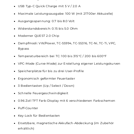
Technische Daten
Kompakter und leistungsstarker Single-Akku Mod
Modernes und ergonomisches Design
Material: Zink-Legierung & Carbon oder Soft-Leder (je nach
Variante)
Betrieb mit 1 x 21700er oder
18650er Akkuzelle
(nicht im
Lieferumfang enthalten)
USB Typ-C Quick Charge mit 5 V / 2.0 A
Maximale Leistungsausgabe: 100 W (mit 21700er Akkuzelle)
Ausgangsspannung: 0.7 bis 8.0 Volt
Widerstandsbereich: 0.15 bis 5.0 Ohm
Moderner QUEST 2.0 Chip
Dampfmodi: VW/Power, TC-SS994, TC-SS316, TC-Ni, TC-Ti, VPC,
Bypass