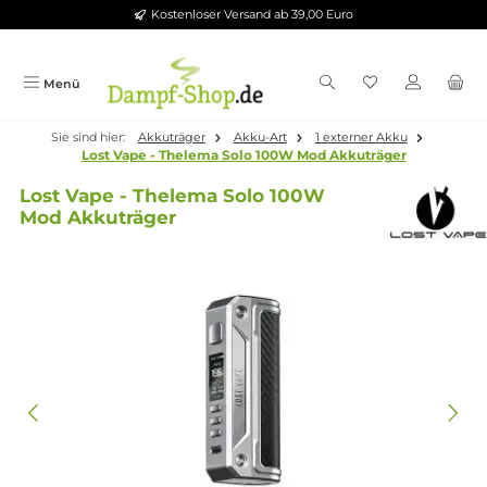
Kostenloser Versand ab 39,00 Euro
Zum Hauptinhalt springen
Menü
Sie sind hier:
Akkuträger
Akku-Art
1 externer Akku
Lost Vape - Thelema Solo 100W Mod Akkuträger
Lost Vape - Thelema Solo 100W
Mod Akkuträger
Bildergalerie überspringen