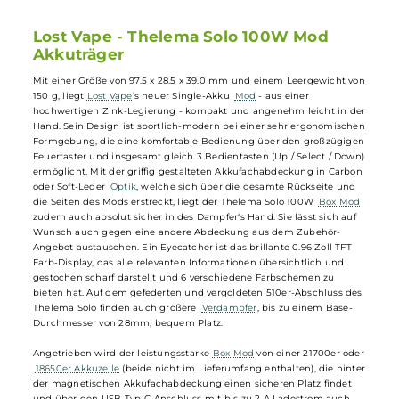
0.96 Zoll TFT Farb-Display mit 6 verschiedenen Farbscheme
Gefederter und vergoldeter 510er-Anschluss für Verdampfer 
28 mm
Umfangreiche Schutzschaltungen für sicheren und
zuverlässigen Betrieb
Lost Vape - Thelema Solo 100W Mod
Akkuträger
Mit einer Größe von 97.5 x 28.5 x 39.0 mm und einem Leergewicht v
150 g, liegt
Lost Vape
’s neuer Single-Akku
Mod
- aus einer
hochwertigen Zink-Legierung - kompakt und angenehm leicht in d
Hand. Sein Design ist sportlich-modern bei einer sehr ergonomisch
Formgebung, die eine komfortable Bedienung über den großzügige
Feuertaster und insgesamt gleich 3 Bedientasten (Up / Select / Dow
ermöglicht. Mit der griffig gestalteten Akkufachabdeckung in Carbo
oder Soft-Leder
Optik
, welche sich über die gesamte Rückseite und
die Seiten des Mods erstreckt, liegt der Thelema Solo 100W
Box Mo
zudem auch absolut sicher in des Dampfer‘s Hand. Sie lässt sich auf
Wunsch auch gegen eine andere Abdeckung aus dem Zubehör-