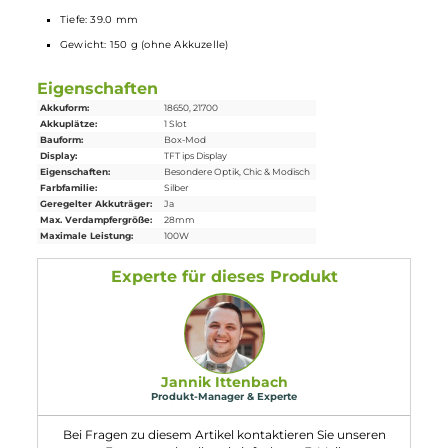
Lieferumfang
1 x
Lost Vape
Thelema Solo 100W Mod
Akkuträger
1 x Usb-Typ-C-Kabel
1 x 18650er Adapterhülse
1 x Garantiekarte
1 x Bedienungsanleitung
Abmessungen
Länge: 97.5 mm
Breite: 28.5 mm
Tiefe: 39.0 mm
Gewicht: 150 g (ohne Akkuzelle)
Eigenschaften