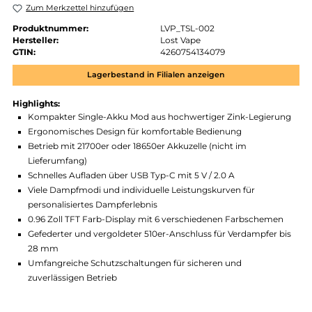
Zubehör
Produkt Anzahl: Gib den gewünschten Wert ein oder benutze die Schaltflächen um die 
In den Warenkorb
Zum Merkzettel hinzufügen
Produktnummer:
LVP_TSL-002
Hersteller:
Lost Vape
GTIN:
4260754134079
Lagerbestand in Filialen anzeigen
Highlights:
Kompakter Single-Akku Mod aus hochwertiger Zink-Legier
Ergonomisches Design für komfortable Bedienung
Betrieb mit 21700er oder 18650er Akkuzelle (nicht im
Lieferumfang)
Schnelles Aufladen über USB Typ-C mit 5 V / 2.0 A
Viele Dampfmodi und individuelle Leistungskurven für
personalisiertes Dampferlebnis