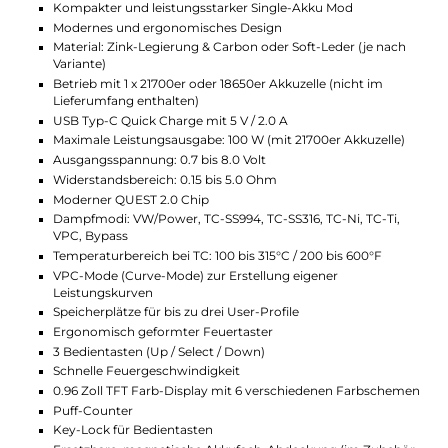
vergoldeten 510er-Abschluss des Thelema Solo finden auch
größere Verdampfer, bis zu einem Base-Durchmesser von
28mm, bequem Platz.
Angetrieben wird der leistungsstarke Box Mod von einer 2170
oder 18650er Akkuzelle (beide nicht im Lieferumfang enthalten
die hinter der magnetischen Akkufachabdeckung einen siche
Platz findet und über den USB Typ-C Anschluss mit bis zu 2 A
Ladestrom auch intern zügig wieder aufgeladen werden kann.
Der moderne Quest 2.0 Chipsatz sorgt für eine Spitzen-
Performance mit schneller Feuergeschwindigkeit. Er stattet 
Thelema Solo 100W Mod neben einem klassischen VW/Power-
VV- und Bypass-Mode auch mit verschiedenen TC-Modi für
Edelstahl, Nickel und Titan aus. Die Leistungsausgabe liegt bei
maximal 100 W (mit einer 21700er Akkuzelle) und der
Temperaturbereich im TC-Modus beträgt 200 bis 600°F bzw. 
bis 315°C. Zudem ermöglichen 3 unterschiedliche Preheat-Stu
im VW/Power-Modus eine noch individuellere Gestaltung des
Dampferlebnisses und es sind drei Speicherplätze für individue
User-Profile sowie ein Puff-Counter mit an Bord des schicken
Box Mods. Für eine stets sichere und zuverlässige Funktion
sorgen umfangreiche Schutzschaltungen.