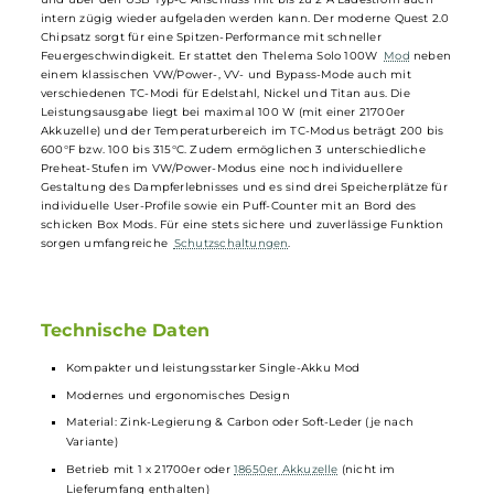
Angebot austauschen. Ein Eyecatcher ist das brillante 0.96 Zoll TFT
Farb-Display, das alle relevanten Informationen übersichtlich und
gestochen scharf darstellt und 6 verschiedene Farbschemen zu
bieten hat. Auf dem gefederten und vergoldeten 510er-Abschluss de
Thelema Solo finden auch größere
Verdampfer
, bis zu einem Base-
Durchmesser von 28mm, bequem Platz.
Angetrieben wird der leistungsstarke
Box Mod
von einer 21700er od
18650er Akkuzelle
(beide nicht im Lieferumfang enthalten), die hint
der magnetischen Akkufachabdeckung einen sicheren Platz findet
und über den USB Typ-C Anschluss mit bis zu 2 A Ladestrom auch
intern zügig wieder aufgeladen werden kann. Der moderne Quest 2.
Chipsatz sorgt für eine Spitzen-Performance mit schneller
Feuergeschwindigkeit. Er stattet den Thelema Solo 100W
Mod
nebe
einem klassischen VW/Power-, VV- und Bypass-Mode auch mit
verschiedenen TC-Modi für Edelstahl, Nickel und Titan aus. Die
Leistungsausgabe liegt bei maximal 100 W (mit einer 21700er
Akkuzelle) und der Temperaturbereich im TC-Modus beträgt 200 bis
600°F bzw. 100 bis 315°C. Zudem ermöglichen 3 unterschiedliche
Preheat-Stufen im VW/Power-Modus eine noch individuellere
Gestaltung des Dampferlebnisses und es sind drei Speicherplätze fü
individuelle User-Profile sowie ein Puff-Counter mit an Bord des
schicken Box Mods. Für eine stets sichere und zuverlässige Funktion
sorgen umfangreiche
Schutzschaltungen
.