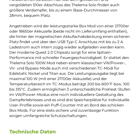
Beschreibung
Lost Vape - Thelema Solo 100W Mod
Akkuträger
Mit einer Größe von 97.5 x 28.5 x 39.0 mm und einem
Leergewicht von 150 g, liegt Lost Vape’s neuer Single-Akku Mo
aus einer hochwertigen Zink-Legierung - kompakt und
angenehm leicht in der Hand. Sein Design ist sportlich-moder
bei einer sehr ergonomischen Formgebung, die eine
komfortable Bedienung über den großzügigen Feuertaster u
insgesamt gleich 3 Bedientasten (Up / Select / Down) ermöglic
Mit der griffig gestalteten Akkufachabdeckung in Carbon oder
Soft-Leder Optik, welche sich über die gesamte Rückseite und
die Seiten des Mods erstreckt, liegt der Thelema Solo 100W Bo
Mod zudem auch absolut sicher in des Dampfer‘s Hand. Sie läs
sich auf Wunsch auch gegen eine andere Abdeckung aus de
Zubehör-Angebot austauschen. Ein Eyecatcher ist das brillant
0.96 Zoll TFT Farb-Display, das alle relevanten Informationen
übersichtlich und gestochen scharf darstellt und 6 verschiede
Farbschemen zu bieten hat. Auf dem gefederten und