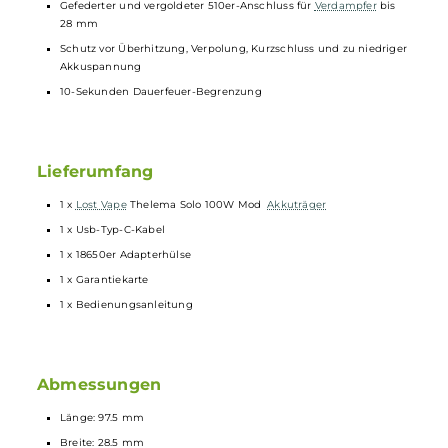
Temperaturbereich bei TC: 100 bis 315°C / 200 bis 600°F
VPC-Mode (Curve-Mode) zur Erstellung eigener Leistungskurven
Speicherplätze für bis zu drei User-Profile
Ergonomisch geformter Feuertaster
3 Bedientasten (Up / Select / Down)
Schnelle Feuergeschwindigkeit
0.96 Zoll TFT Farb-Display mit 6 verschiedenen Farbschemen
Puff-Counter
Key-Lock für Bedientasten
Ersetzbare, magnetische Akkufach-Abdeckung (im Zubehör
erhältlich)
Gefederter und vergoldeter 510er-Anschluss für
Verdampfer
bis
28 mm
Schutz vor Überhitzung, Verpolung, Kurzschluss und zu niedrige
Akkuspannung
10-Sekunden Dauerfeuer-Begrenzung