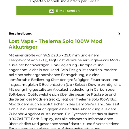
Akkuform:
18650
, 21700
Akkuplätze:
1 Slot
Bauform:
Box-Mod
Display:
TFT ips Display
Eigenschaften:
Besondere Optik
, Chic & Modisch
Farbfamilie:
Silber
Geregelter Akkuträger:
Ja
Max. Verdampfergröße:
28mm
Maximale Leistung:
100W
Experte für dieses Produkt
Jannik Ittenbach
Produkt-Manager & Experte
Bei Fragen zu diesem Artikel kontaktieren Sie unseren
Experten schnell und einfach per E-Mail:
E-Mail senden