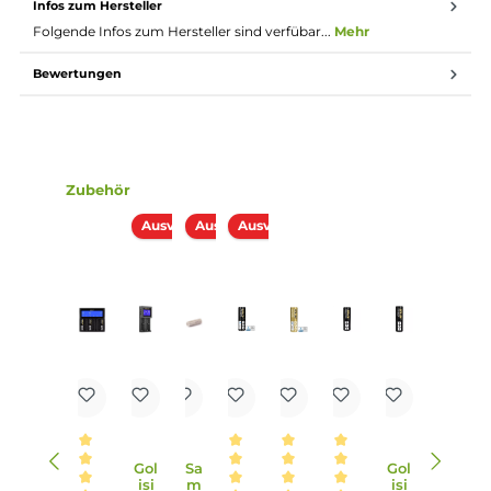
Schnelle Feuergeschwindigkeit
0.96 Zoll TFT Farb-Display mit 6 verschiedenen Farbsche
Puff-Counter
Key-Lock für Bedientasten
Ersetzbare, magnetische Akkufach-Abdeckung (im Zubeh
erhältlich)
Gefederter und vergoldeter 510er-Anschluss für Verdampf
bis 28 mm
Schutz vor Überhitzung, Verpolung, Kurzschluss und zu
niedriger Akkuspannung
10-Sekunden Dauerfeuer-Begrenzung
Lieferumfang
1 x Lost Vape Thelema Solo 100W Mod Akkuträger
1 x Usb-Typ-C-Kabel
1 x 18650er Adapterhülse
1 x Garantiekarte
1 x Bedienungsanleitung