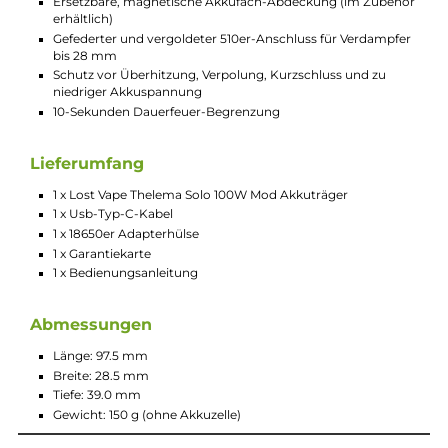
Technische Daten
Kompakter und leistungsstarker Single-Akku Mod
Modernes und ergonomisches Design
Material: Zink-Legierung & Carbon oder Soft-Leder (je nac
Variante)
Betrieb mit 1 x 21700er oder 18650er Akkuzelle (nicht im
Lieferumfang enthalten)
USB Typ-C Quick Charge mit 5 V / 2.0 A
Maximale Leistungsausgabe: 100 W (mit 21700er Akkuzelle
Ausgangsspannung: 0.7 bis 8.0 Volt
Widerstandsbereich: 0.15 bis 5.0 Ohm
Moderner QUEST 2.0 Chip
Dampfmodi: VW/Power, TC-SS994, TC-SS316, TC-Ni, TC-Ti,
VPC, Bypass
Temperaturbereich bei TC: 100 bis 315°C / 200 bis 600°F
VPC-Mode (Curve-Mode) zur Erstellung eigener
Leistungskurven
Speicherplätze für bis zu drei User-Profile
Ergonomisch geformter Feuertaster
3 Bedientasten (Up / Select / Down)