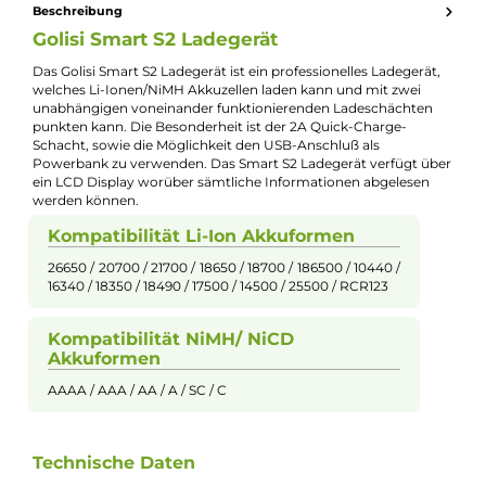
Sicherheitshinweise
Laden Sie nur die für das Gerät vorgesehenen Li-lon
Akkuzellen
!
Achten Sie auf eine geeignete Einstellung der Ladespannung für Ihr
Akkus
! Das Gerät ist für den Hausgebrauch, vor Wasser und
Feuchtigkeit schützen! Demontage und Modifikation sind streng
verboten! Auf richtige Polung beim Einsatz achten!
Beschreibung
Golisi Smart S2 Ladegerät
Das Golisi Smart S2 Ladegerät ist ein professionelles Ladegerät
welches Li-Ionen/NiMH Akkuzellen laden kann und mit zwei
unabhängigen voneinander funktionierenden Ladeschächten
punkten kann. Die Besonderheit ist der 2A Quick-Charge-
Schacht, sowie die Möglichkeit den USB-Anschluß als
Powerbank zu verwenden. Das Smart S2 Ladegerät verfügt üb
ein LCD Display worüber sämtliche Informationen abgelesen