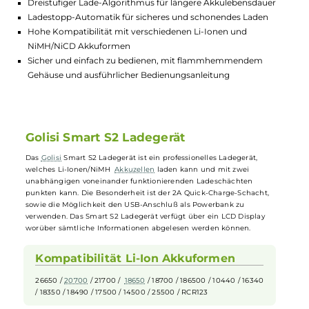
USB-Anschluss kann als Powerbank verwendet werden, um
andere Geräte aufzuladen
Integrierte Temperaturüberwachung und Schutz vor
Überhitzung, Verpolung und Kurzschluss
Dreistufiger Lade-Algorithmus für längere Akkulebensdauer
Ladestopp-Automatik für sicheres und schonendes Laden
Hohe Kompatibilität mit verschiedenen Li-Ionen und
NiMH/NiCD Akkuformen
Sicher und einfach zu bedienen, mit flammhemmendem
Gehäuse und ausführlicher Bedienungsanleitung
Golisi Smart S2 Ladegerät
Das
Golisi
Smart S2 Ladegerät ist ein professionelles Ladegerät,
welches Li-Ionen/NiMH
Akkuzellen
laden kann und mit zwei
unabhängigen voneinander funktionierenden Ladeschächten
punkten kann. Die Besonderheit ist der 2A Quick-Charge-Schacht,
sowie die Möglichkeit den USB-Anschluß als Powerbank zu