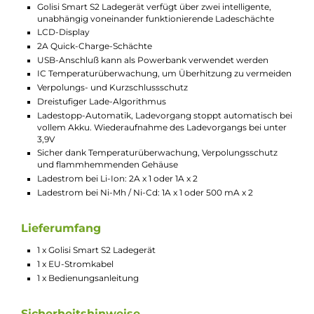
werden können.
Kompatibilität Li-Ion Akkuformen
26650 / 20700 / 21700 / 18650 / 18700 / 186500 / 10440 /
16340 / 18350 / 18490 / 17500 / 14500 / 25500 / RCR123
Kompatibilität NiMH/ NiCD
Akkuformen
AAAA / AAA / AA / A / SC / C
Technische Daten
Golisi Smart S2 Ladegerät verfügt über zwei intelligente,
unabhängig voneinander funktionierende Ladeschächte
LCD-Display
2A Quick-Charge-Schächte
USB-Anschluß kann als Powerbank verwendet werden
IC Temperaturüberwachung, um Überhitzung zu vermeid
Verpolungs- und Kurzschlussschutz