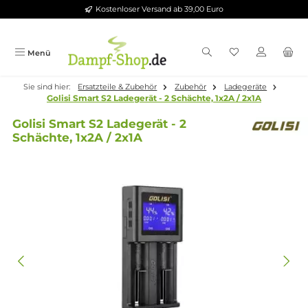
Kostenloser Versand ab 39,00 Euro
Zum Hauptinhalt springen
Menü
Sie sind hier:
Ersatzteile & Zubehör
Zubehör
Ladegeräte
Golisi Smart S2 Ladegerät - 2 Schächte, 1x2A / 2x1A
Golisi Smart S2 Ladegerät - 2
Schächte, 1x2A / 2x1A
Bildergalerie überspringen