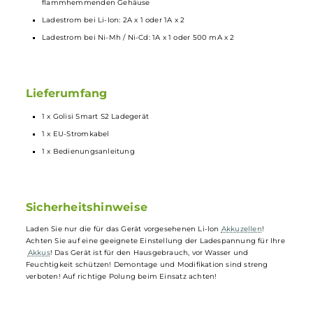
USB-Anschluß kann als Powerbank verwendet werden
IC Temperaturüberwachung, um Überhitzung zu vermeiden
Verpolungs- und Kurzschlussschutz
Dreistufiger Lade-Algorithmus
Ladestopp-Automatik, Ladevorgang stoppt automatisch bei
vollem Akku. Wiederaufnahme des Ladevorgangs bei unter 3,9V
Sicher dank Temperaturüberwachung, Verpolungsschutz und
flammhemmenden Gehäuse
Ladestrom bei Li-Ion: 2A x 1 oder 1A x 2
Ladestrom bei Ni-Mh / Ni-Cd: 1A x 1 oder 500 mA x 2
Lieferumfang
1 x Golisi Smart S2 Ladegerät
1 x EU-Stromkabel
1 x Bedienungsanleitung