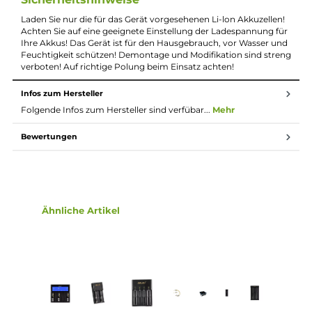
Dreistufiger Lade-Algorithmus
Ladestopp-Automatik, Ladevorgang stoppt automatisch 
vollem Akku. Wiederaufnahme des Ladevorgangs bei unte
3,9V
Sicher dank Temperaturüberwachung, Verpolungsschutz
und flammhemmenden Gehäuse
Ladestrom bei Li-Ion: 2A x 1 oder 1A x 2
Ladestrom bei Ni-Mh / Ni-Cd: 1A x 1 oder 500 mA x 2
Lieferumfang
1 x Golisi Smart S2 Ladegerät
1 x EU-Stromkabel
1 x Bedienungsanleitung
Sicherheitshinweise
Laden Sie nur die für das Gerät vorgesehenen Li-lon Akkuzellen
Achten Sie auf eine geeignete Einstellung der Ladespannung f
Ihre Akkus! Das Gerät ist für den Hausgebrauch, vor Wasser u
Feuchtigkeit schützen! Demontage und Modifikation sind str