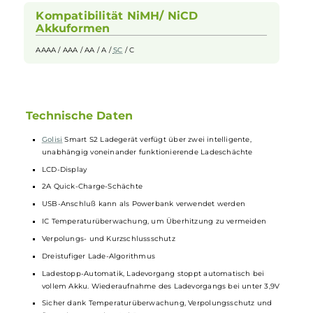
verwenden. Das Smart S2 Ladegerät verfügt über ein LCD Display
worüber sämtliche Informationen abgelesen werden können.
Kompatibilität Li-Ion Akkuformen
26650 /
20700
/ 21700 /
18650
/ 18700 / 186500 / 10440 / 16340
/ 18350 / 18490 / 17500 / 14500 / 25500 / RCR123
Kompatibilität NiMH/ NiCD
Akkuformen
AAAA / AAA / AA / A /
SC
/ C
Technische Daten
Golisi
Smart S2 Ladegerät verfügt über zwei intelligente,
unabhängig voneinander funktionierende Ladeschächte
LCD-Display
2A Quick-Charge-Schächte