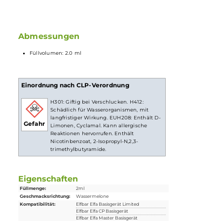
Magnetische Pod-Fixierung
Ergonomisches
Mundstück
Viele Geschmacksrichtungen
Lieferumfang
2x Elfbar Elfa CP
Prefilled
Pod - Watermelon
Abmessungen
Füllvolumen: 2.0 ml
Einordnung nach CLP-Verordnung
H301: Giftig bei Verschlucken. H412:
Schädlich für Wasserorganismen, mit