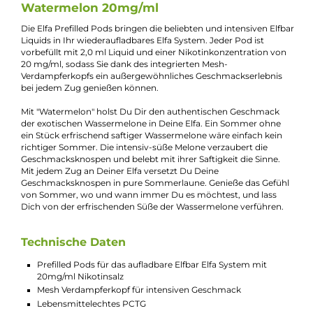
Jannik Ittenbach
Produkt-Manager & Experte
Bei Fragen zu diesem Artikel kontaktieren Sie unseren
Experten schnell und einfach per E-Mail:
E-Mail senden
Beschreibung
2x Elfbar Elfa CP Prefilled Pod -
Watermelon 20mg/ml
Die Elfa Prefilled Pods bringen die beliebten und intensiven Elf
Liquids in Ihr wiederaufladbares Elfa System. Jeder Pod ist
vorbefüllt mit 2,0 ml Liquid und einer Nikotinkonzentration v
20 mg/ml, sodass Sie dank des integrierten Mesh-
Verdampferkopfs ein außergewöhnliches Geschmackserlebni
bei jedem Zug genießen können.