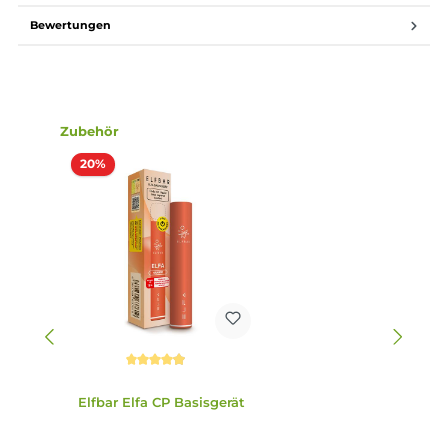
Lieferumfang
2x Elfbar Elfa CP Prefilled Pod - Watermelon
Abmessungen
Füllvolumen: 2.0 ml
Einordnung nach CLP-Verordnung
H301: Giftig bei Verschlucken. H412: Schädlich
für Wasserorganismen, mit langfristiger
Wirkung. EUH208: Enthält D-Limonen,
Cyclamal. Kann allergische Reaktionen
Gefahr
hervorrufen. Enthält Nicotinbenzoat, 2-
Isopropyl-N,2,3-trimethylbutyramide.
Infos zum Hersteller
Folgende Infos zum Hersteller sind verfübar...
Mehr
Bewertungen