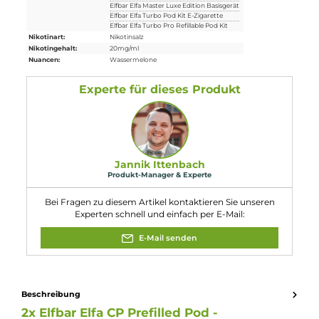
langfristiger Wirkung. EUH208: Enthält D-
Gefahr
Limonen, Cyclamal. Kann allergische
Reaktionen hervorrufen. Enthält
Nicotinbenzoat, 2-Isopropyl-N,2,3-
trimethylbutyramide.
Eigenschaften
Füllmenge:
2ml
Geschmacksrichtung:
Wassermelone
Kompatibilität:
Elfbar Elfa Basisgerät Limited
Elfbar Elfa CP Basisgerät
Elfbar Elfa Master Basisgerät
Elfbar Elfa Master Luxe Edition Basisgerät
Elfbar Elfa Turbo Pod Kit E-Zigarette
Elfbar Elfa Turbo Pro Refillable Pod Kit
Nikotinart:
Nikotinsalz
Nikotingehalt:
20mg/ml
Nuancen:
Wassermelone
Experte für dieses Produkt