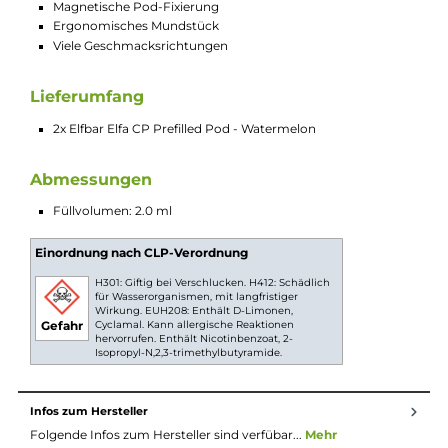
Mit "Watermelon" holst Du Dir den authentischen Geschmack
der exotischen Wassermelone in Deine Elfa. Ein Sommer ohne
ein Stück erfrischend saftiger Wassermelone wäre einfach kei
richtiger Sommer. Die intensiv-süße Melone verzaubert die
Geschmacksknospen und belebt mit ihrer Saftigkeit die Sinne.
Mit jedem Zug an Deiner Elfa versetzt Du Deine
Geschmacksknospen in pure Sommerlaune. Genieße das Gefü
von Sommer, wo und wann immer Du es möchtest, und lass
Dich von der erfrischenden Süße der Wassermelone verführen
Technische Daten
Prefilled Pods für das aufladbare Elfbar Elfa System mit
20mg/ml Nikotinsalz
Mesh Verdampferkopf für intensiven Geschmack
Lebensmittelechtes PCTG
Magnetische Pod-Fixierung
Ergonomisches Mundstück
Viele Geschmacksrichtungen