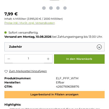
Regulärer Preis:
7,99 €
Inhalt:
4 Milliliter
(3.995,00 € / 2000 Milliliter)
Preise inkl. MwSt. zzgl. Versandkosten
Sofort versandfertig.
Versand am Montag, 10.08.2026
bei Zahlungseingang bis 13:00 
Zubehör
Produkt Anzahl: Gib den gewünschten Wert ein oder benutze die Schaltflächen um die 
In den Warenkorb
Zum Merkzettel hinzufügen
Produktnummer:
ELF_PFP_WTM
Hersteller:
Elfbar
GTIN:
4260769638876