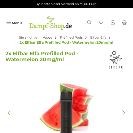
Kostenloser Versand ab 39,00 Euro
Zum Hauptinhalt springen
Menü
Sie sind hier:
Vapes
Prefilled Pods
Elfbar Elfa
2x Elfbar Elfa Prefilled Pod - Watermelon 20mg/ml
2x Elfbar Elfa Prefilled Pod -
Watermelon 20mg/ml
Bildergalerie überspringen