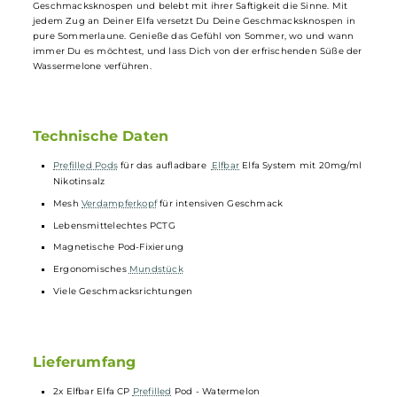
mg/ml, sodass Sie dank des integrierten Mesh-Verdampferkopfs ein
außergewöhnliches Geschmackserlebnis bei jedem Zug genießen
können.
Mit "Watermelon" holst Du Dir den authentischen Geschmack der
exotischen
Wassermelone
in Deine Elfa. Ein Sommer ohne ein Stück
erfrischend saftiger
Wassermelone
wäre einfach kein richtiger
Sommer. Die intensiv-süße
Melone
verzaubert die
Geschmacksknospen und belebt mit ihrer Saftigkeit die Sinne. Mit
jedem Zug an Deiner Elfa versetzt Du Deine Geschmacksknospen in
pure Sommerlaune. Genieße das Gefühl von Sommer, wo und wann
immer Du es möchtest, und lass Dich von der erfrischenden Süße de
Wassermelone verführen.
Technische Daten
Prefilled Pods
für das aufladbare
Elfbar
Elfa System mit 20mg/m
Nikotinsalz
Mesh
Verdampferkopf
für intensiven Geschmack
Lebensmittelechtes PCTG