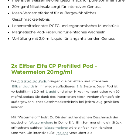
Lagerbestand in Filialen anzeigen
Highlights:
Intensiver Wassermelonengeschmack für pure Sommerlaun
20mg/ml Nikotinsalz sorgt für intensiven Genuss
Mesh-Verdampferkopf für außergewöhnliches
Geschmackserlebnis
Lebensmittelechtes PCTG und ergonomisches Mundstück
Magnetische Pod-Fixierung für einfaches Wechseln
Vorfüllung mit 2,0 ml Liquid für langanhaltenden Genuss
2x Elfbar Elfa CP Prefilled Pod -
Watermelon 20mg/ml
Die
Elfa
Prefilled Pods
bringen die beliebten und intensiven
Elfbar
Liquids
in Ihr wiederaufladbares
Elfa
System. Jeder Pod ist
vorbefüllt mit 2,0 ml
Liquid
und einer Nikotinkonzentration von 20