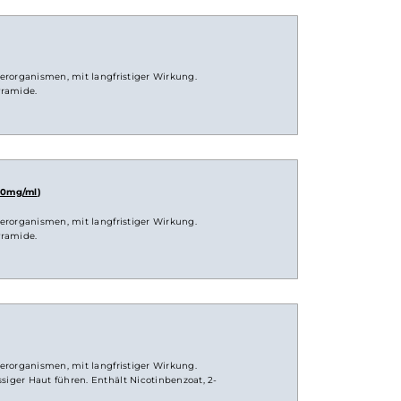
Himbeere
& Erdbeere
Tropischer
Fruchtmix
Saftige
Wassermelone
orbefüllt in ausgewählter Geschmacksrichtung
g/ml
)
 für Wasserorganismen, mit langfristiger Wirkung.