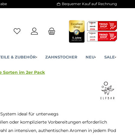
30 Tage Rückgabe
Bequemer Kauf a
ERSATZTEILE & ZUBEHÖR
ZAHNSTOCHER
NE
▾
▾
20mg/ml - alle Sorten im 2er Pack
 System ideal für unterwegs
llen oder komplizierte Vorbereitungen erforderlich
hl an intensiven, authentischen Aromen in jedem Pod