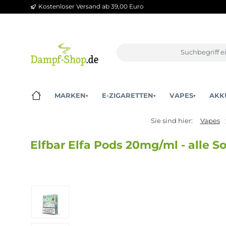
Kostenloser Versand ab 39,00 Euro
m Hauptinhalt springen
Zur Suche springen
Zur Hauptnavigation springen
MARKEN
E-ZIGARETTEN
VAPES
▾
▾
▾
Sie sind hier:
Elfbar Elfa Pods 20mg/ml - al
Bildergalerie überspringen