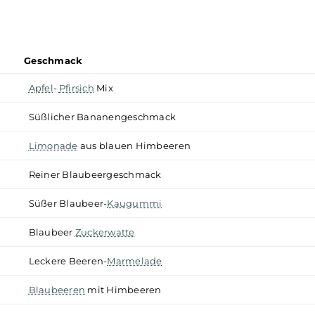
macksrichtungen, die von
fruchtig
und süß bis hin zu erfris
gen
E-Liquids
gefüllt, die intensive und authentische
Arom
melone
oder probieren Sie aufregende neue Kreationen, die
Geschmack
Apfel
-
Pfirsich
Mix
Süßlicher Bananengeschmack
Limonade
aus blauen Himbeeren