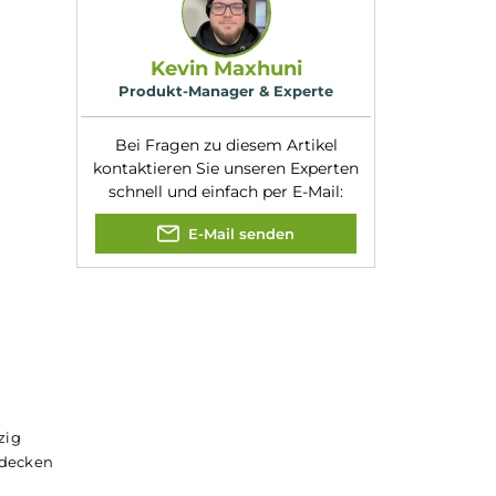
rfreundlichkeit und
Nikotinart:
Nikotinsalz
Nachfüllen oder
Nikotingehalt:
20mg/ml
as Dampfvergnügen
ack jederzeit und
Experte für dieses Produk
Kevin Maxhuni
Produkt-Manager & Experte
Bei Fragen zu diesem Artikel
kontaktieren Sie unseren Expert
schnell und einfach per E-Mail:
E-Mail senden