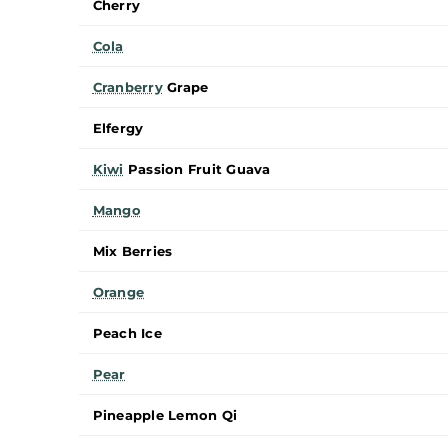
Blueberry
Blueberry BG
Blueberry Cotton Candy
Blueberry Snoow
Blueberry Sour Raspberry
Cherry
Cola
Cranberry
Grape
Elfergy
Kiwi
Passion Fruit Guava