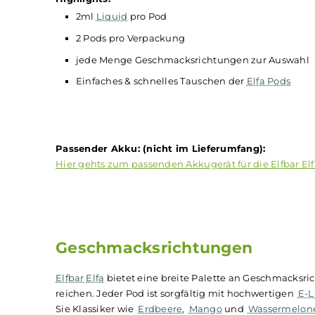
Die vorgefüllten
Pods
für die
Elfbar
Elfa
revolut
beeindruckenden Geschmacksvielfalt. Die vorg
komplizierte Vorbereitungen. Einfach den alt
beginnen. Dieses praktische System ist ideal f
überall zu genießen.
Highlights:
2ml
Liquid
pro Pod
2 Pods pro Verpackung
jede Menge Geschmacksrichtungen zur Au
Einfaches & schnelles Tauschen der
Elfa Po
Passender Akku: (nicht im Lieferumfang):
Hier gehts zum passenden Akkugerät für die Elf