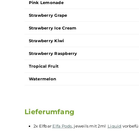
Mango
Mix Berries
Orange
Peach Ice
Pear
Pineapple Lemon Qi
Pink Lemonade
Strawberry Grape
Strawberry Ice Cream
Strawberry Kiwi