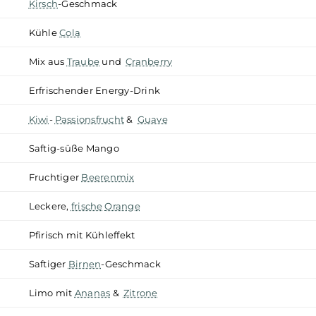
Reiner Blaubeergeschmack
Süßer Blaubeer-
Kaugummi
Blaubeer
Zuckerwatte
Leckere Beeren-
Marmelade
Blaubeeren
mit Himbeeren
Kirsch
-Geschmack
Kühle
Cola
Mix aus
Traube
und
Cranberry
Erfrischender Energy-Drink
Kiwi
-
Passionsfrucht
&
Guave