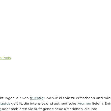
ionieren das Dampferlebnis mit ihrer beispiellosen Benutze
efüllten
Pods
sind sofort einsatzbereit und erfordern kein 
en Pod entfernen, den neuen einsetzen, und schon kann d
ür unterwegs und ermöglicht es Dir, deinen Lieblingsgeschm
swahl
ds
bar Elfa Pods