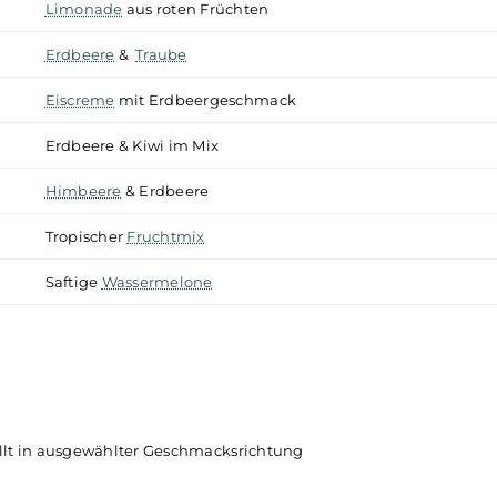
Saftig-süße Mango
Fruchtiger
Beerenmix
Leckere,
frische
Orange
Pfirisch mit Kühleffekt
Saftiger
Birnen
-Geschmack
Limo mit
Ananas
&
Zitrone
Limonade
aus roten Früchten
Erdbeere
&
Traube
Eiscreme
mit Erdbeergeschmack
Erdbeere & Kiwi im Mix