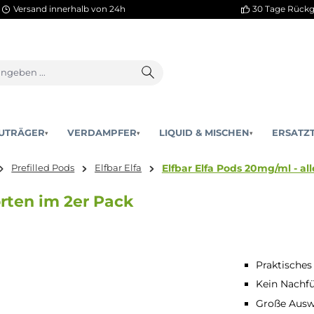
Versand innerhalb von 24h
AKKUTRÄGER
VERDAMPFER
LIQUID & MISCHEN
▾
▾
Elfbar Elfa Pods 
Vapes
Prefilled Pods
Elfbar Elfa
le Sorten im 2er Pack
Praktisches
Kein Nachfü
Große Auswa