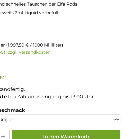
nd schnelles Tauschen der Elfa Pods
eweils 2ml Liquid vorbefüllt
is:
iter
(1.997,50 € / 1000 Milliliter)
wSt. zzgl. Versandkosten
tliche Bewertung von 5 von 5 Sternen
gen
sandfertig.
ute
bei Zahlungseingang bis 13:00 Uhr.
auswählen
Geschmack
Gib den gewünschten Wert ein oder benutze die Schaltflächen um die Anza
In den Warenkorb