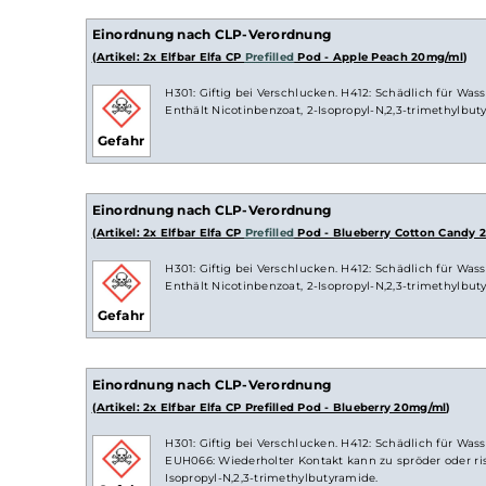
Strawberry Raspberry
Tropical Fruit
Watermelon
Lieferumfang
2x Elfbar
Elfa Pods
, jeweils mit 2ml
Liquid
v
Einordnung nach CLP-Verordnung
(Artikel: 2x Elfbar Elfa CP
Prefilled
Pod - Apple Peach 20m
H301: Giftig bei Verschlucken. H412: Schädlich