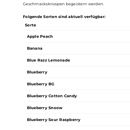
Geschmacksrichtungen
Elfbar
Elfa
bietet eine breite Palette an Gesch
reichen. Jeder Pod ist sorgfältig mit hochwerti
Sie Klassiker wie
Erdbeere
,
Mango
und
Wasser
Geschmacksknospen begeistern werden.
Folgende Sorten sind aktuell verfügbar:
Sorte
Apple Peach
Banana
Blue Razz Lemonade