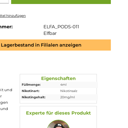
tel hinzufügen
mmer:
ELFA_PODS-011
Elfbar
Lagerbestand in Filialen anzeigen
Eigenschaften
Füllmenge:
4ml