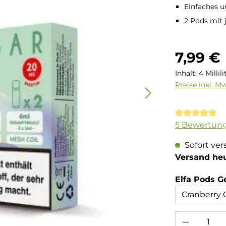
Einfaches u
2 Pods mit j
Regulärer Pre
7,99 €
Inhalt:
4 Millil
Preise inkl. M
Durchschnit
5 Bewertun
Sofort ver
Versand he
Elfa Pods 
Produkt Anzahl: 