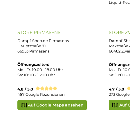
ONLINESHOP-SERVICE
SH
Unterstützung und Beratung unter:
Imp
AG
support@dampf-shop.de
Dat
Mo. - Fr. 11:00 - 18:00 Uhr
Ver
Wid
Rüc
Def
Kon
Übe
Vap
Liq