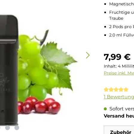
Magnetische
Fruchtige u
Traube
2 Pods pro
2.0 ml Füll
Regulärer Pre
7,99 €
Inhalt:
4 Millil
Preise inkl. M
Durchschnit
1 Bewertun
Sofort ver
Versand he
Zubehör