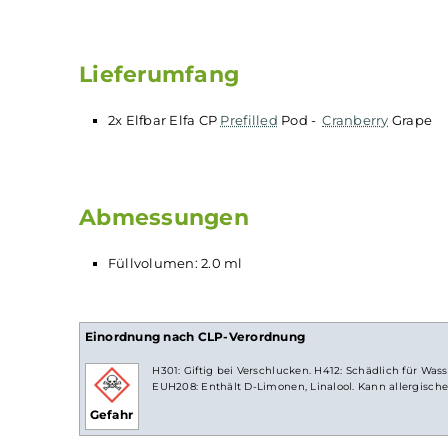
Prefilled Pods
für das aufladbare Elfbar El
Mesh
Verdampferkopf
für intensiven Gesc
Lebensmittelechtes PCTG
Magnetische Pod-Fixierung
Ergonomisches
Mundstück
Viele Geschmacksrichtungen
Lieferumfang
2x Elfbar Elfa CP
Prefilled
Pod -
Cranberry
G
Abmessungen