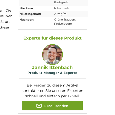
g/ml
Eigenschaften
Füllmenge:
2ml
stem. Jeder Pod ist
Geschmacksrichtung
Weintrauben mit
:
Cranberries
n Mesh-
Kompatibilität:
Elfbar Elfa CP
Basisgerät
Nikotinart:
Nikotinsalz
 reifen Trauben. Die
Nikotingehalt:
20mg/ml
saftigen Weintrauben
Nuancen:
Grüne Trauben
,
s belebender Säure
Preiselbeere
Genießen Sie diese
Experte für dieses Produk
Jannik Ittenbach