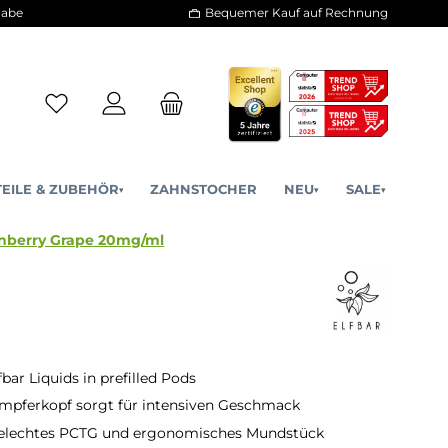
30 Tage Rückgabe
Bequemer Kauf a
ERSATZTEILE & ZUBEHÖR
ZAHNSTOCHER
NE
▾
▾
illed Pod - Cranberry Grape 20mg/ml
fbar Liquids in prefilled Pods
mpferkopf sorgt für intensiven Geschmack
elechtes PCTG und ergonomisches Mundstück