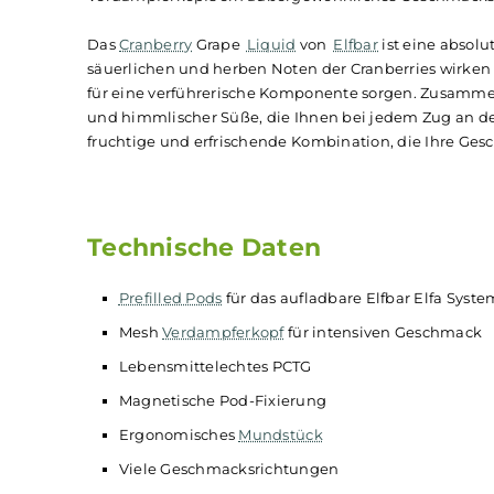
2x Elfbar Elfa CP Prefil
Die
Elfa
Prefilled Pods
bringen die beliebten un
vorbefüllt mit 2,0 ml
Liquid
und einer Nikotinko
Verdampferkopfs ein außergewöhnliches Gesch
Das
Cranberry
Grape
Liquid
von
Elfbar
ist eine
säuerlichen und herben Noten der Cranberries
für eine verführerische Komponente sorgen. Z
und himmlischer Süße, die Ihnen bei jedem Zu
fruchtige und erfrischende Kombination, die I
Technische Daten