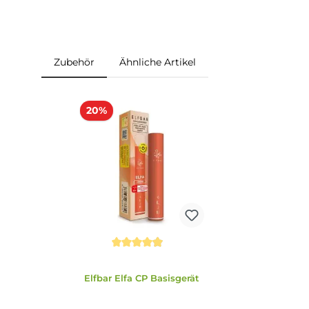
Füllvolumen: 2.0 ml
Einordnung nach CLP-Verordnung
H301: Giftig bei Verschlucken. H412: Schädlich
EUH208: Enthält D-Limonen, Linalool. Kann all
Gefahr
Zubehör
Ähnliche Artikel
Produktgalerie überspringen
20%