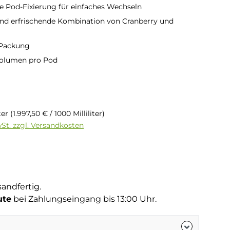
 Pod-Fixierung für einfaches Wechseln
nd erfrischende Kombination von Cranberry und
 Packung
volumen pro Pod
is:
iter
(1.997,50 € / 1000 Milliliter)
wSt. zzgl. Versandkosten
tliche Bewertung von 5 von 5 Sternen
g
sandfertig.
ute
bei Zahlungseingang bis 13:00 Uhr.