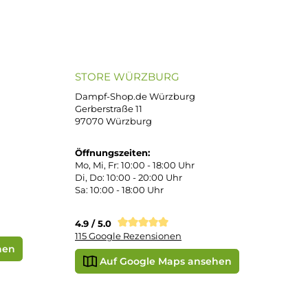
ND VERSANDARTEN
SICHER EINKAUFEN
Bei uns kaufen Sie sicher ein!
atenkauf
Klarna Sofortüberweisung
Klarna Rechnung
PayPal
DHL Paket (Eigenhändig)
e
SEPA Lastschrift