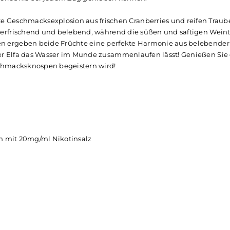
led Pod - Cranberry Grape 20m
d intensiven
Elfbar
Liquids
in Ihr wiederaufladbares
Elfa
Sy
nzentration von 20 mg/ml, sodass Sie dank des integrierte
mackserlebnis bei jedem Zug genießen können.
 absolute Geschmacksexplosion aus frischen Cranberries und
 wirken erfrischend und belebend, während die süßen und 
usammen ergeben beide Früchte eine perfekte Harmonie au
g an der Elfa das Wasser im Munde zusammenlaufen lässt! 
hre Geschmacksknospen begeistern wird!