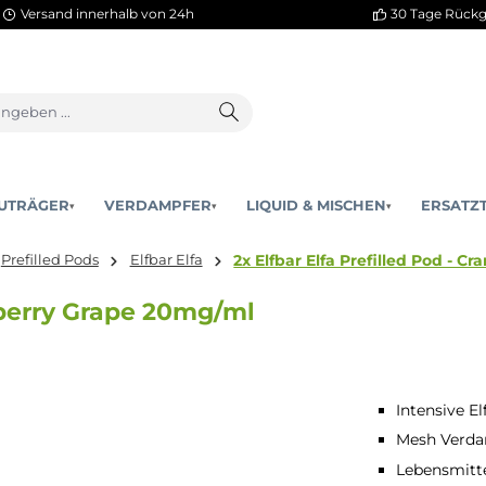
Versand innerhalb von 24h
AKKUTRÄGER
VERDAMPFER
LIQUID & MISCHEN
▾
▾
2x Elfbar Elfa Pref
pes
Prefilled Pods
Elfbar Elfa
- Cranberry Grape 20mg/ml
Intensive El
Mesh Verda
Lebensmitt