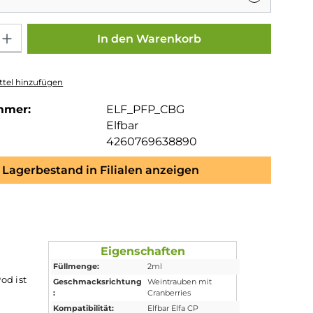
Gib den gewünschten Wert ein oder benutze die Schaltflächen um die Anza
In den Warenkorb
tel hinzufügen
mmer:
ELF_PFP_CBG
Elfbar
4260769638890
Lagerbestand in Filialen anzeigen