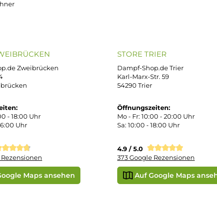
OP SERVICE
ZAHLUNGS- U
ressum
B
iDEAL
Klarna R
enschutz
PAY WITH KLARNA
sand & Zahlung
errufsbelehrung
kgabe
Später bezahlen
Vorkass
ektes Produkt
takt
r uns
e Shop in Würzburg
uid-Rechner