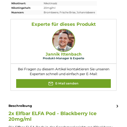
H301: Giftig bei Verschlucken. H412:
Schädlich für Wasserorganismen, mit
langfristiger Wirkung. EUh208: Enthält
Gefahr
Furaneol, Zimtsäuremethylester. Kann
allergische Reaktionen hervorrufen.
Enthält Nikotinbenzoat, 2-Isopropyl-N,2,3-
trimethylbutyramid.
Eigenschaften
Geschmacksrichtung:
Brombeere mit Frische
Kompatibilität:
Elfbar Elfa Basisgerät Limited
Elfbar Elfa CP Basisgerät
Elfbar Elfa Master Basisgerät
Elfbar Elfa Master Luxe Edition Basisgerät
Elfbar Elfa Turbo Pod Kit E-Zigarette
Elfbar Elfa Turbo Pro Refillable Pod Kit
Nikotinart:
Nikotinsalz
Nikotingehalt:
20mg/ml
Nuancen:
Brombeere
, Frische Brise
, Johannisbeere
Experte für dieses Produkt