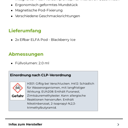
Praktische Größe
Jeder Pod fasst 2.0 ml Liquid und ist ideal für
unterwegs. Die kompakte Bauweise passt problemlos
in jede Tasche. So hast Du Dein Lieblingsliquid immer
griffbereit, egal wo Du bist.
Hohe Qualität
Die Pods bestehen aus lebensmittelechtem PCTG
Material und sind darauf ausgelegt, Dir ein sicheres
und angenehmes Vaping-Erlebnis zu bieten. Die
magnetische Pod-Fixierung sorgt zudem für eine
stabile Verbindung ohne lästiges Wackeln.
Technische Daten
Prefilled Pods für das aufladbare Elfbar ELFA Pod-System
20mg/ml
Aus lebensmittelechtem PCTG
Integrierter Mesh Verdampferkopf für intensiven Geschm