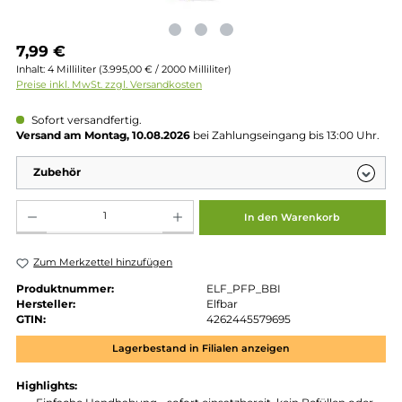
Regulärer Preis:
7,99 €
Inhalt:
4 Milliliter
(3.995,00 € / 2000 Milliliter)
Preise inkl. MwSt. zzgl. Versandkosten
Sofort versandfertig.
Versand am Montag, 10.08.2026
bei Zahlungseingang bis 13:00 
Zubehör
Produkt Anzahl: Gib den gewünschten Wert ein oder benutze die Schaltflächen um die 
In den Warenkorb
Zum Merkzettel hinzufügen
Produktnummer:
ELF_PFP_BBI
Hersteller:
Elfbar
GTIN:
4262445579695