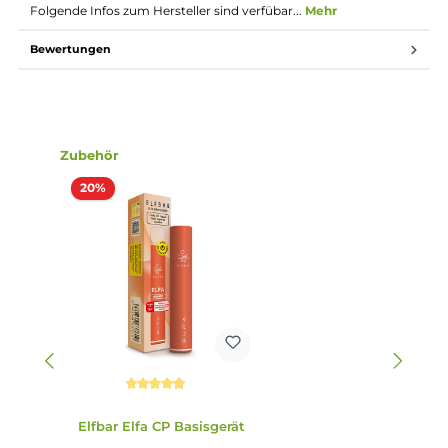
Ergonomisch geformtes Mundstück
Magnetische Pod-Fixierung
Verschiedene Geschmacksrichtungen
Lieferumfang
2x Elfbar ELFA Pod - Blackberry Ice
Abmessungen
Füllvolumen: 2.0 ml
Einordnung nach CLP-Verordnung
H301: Giftig bei Verschlucken. H412: Schädlich
für Wasserorganismen, mit langfristiger
Wirkung. EUh208: Enthält Furaneol,
Zimtsäuremethylester. Kann allergische
Gefahr
Reaktionen hervorrufen. Enthält
Nikotinbenzoat, 2-Isopropyl-N,2,3-
trimethylbutyramid.