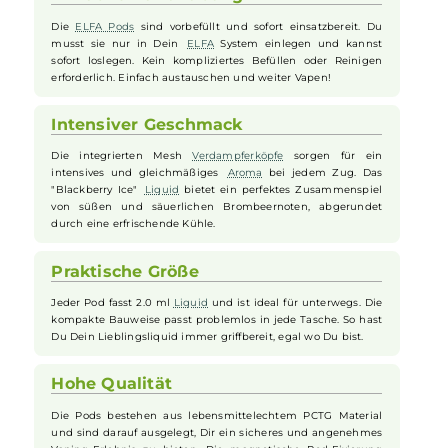
intensiven Geschmack. Der authentische Geschmack reifer
Brombeeren, kombiniert mit einem eisigen Frischehauch, belebt di
Sinne bei jedem Zug. Aus lebensmittelechtem PCTG gefertigt,
verfügen die
Pods
über ein ergonomisch geformtes
Mundstück
un
eine magnetische Pod-Fixierung für eine einfache Handhabung. Im
Lieferumfang enthalten sind zwei vorbefüllte
Pods
.
Einfache Handhabung
Die
ELFA Pods
sind vorbefüllt und sofort einsatzbereit. Du
musst sie nur in Dein
ELFA
System einlegen und kannst
sofort loslegen. Kein kompliziertes Befüllen oder Reinigen
erforderlich. Einfach austauschen und weiter Vapen!
Intensiver Geschmack
Die integrierten Mesh
Verdampferköpfe
sorgen für ein
intensives und gleichmäßiges
Aroma
bei jedem Zug. Das
"Blackberry Ice"
Liquid
bietet ein perfektes Zusammenspiel
von süßen und säuerlichen Brombeernoten, abgerundet
durch eine erfrischende Kühle.