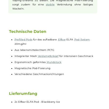
Praktische Größe
Jeder Pod fasst 2.0 ml
Liquid
und ist ideal für unterwegs. Die
kompakte Bauweise passt problemlos in jede Tasche. So hast
Du Dein Lieblingsliquid immer griffbereit, egal wo Du bist.
Hohe Qualität
Die Pods bestehen aus lebensmittelechtem PCTG Material
und sind darauf ausgelegt, Dir ein sicheres und angenehmes
Vaping-Erlebnis zu bieten. Die magnetische Pod-Fixierung
sorgt zudem für eine
stabile
Verbindung ohne lästiges
Wackeln.
Technische Daten
Prefilled Pods
für das aufladbare
Elfbar
ELFA
Pod-System
20mg/ml
Aus lebensmittelechtem PCTG