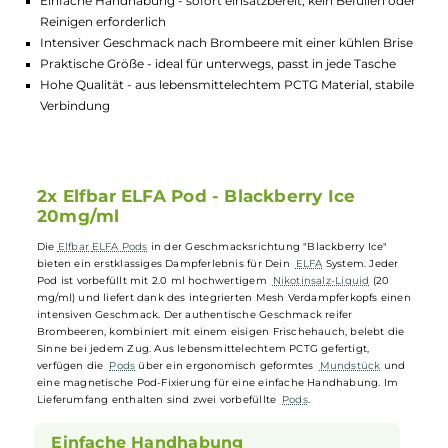
Lagerbestand in Filialen anzeigen
Highlights:
Einfache Handhabung - sofort einsatzbereit, kein Befüllen o
Reinigen erforderlich
Intensiver Geschmack nach Brombeere mit einer kühlen Bri
Praktische Größe - ideal für unterwegs, passt in jede Tasche
Hohe Qualität - aus lebensmittelechtem PCTG Material, stabi
Verbindung
2x Elfbar ELFA Pod - Blackberry Ice
20mg/ml
Die
Elfbar
ELFA Pods
in der Geschmacksrichtung "Blackberry Ice"
bieten ein erstklassiges Dampferlebnis für Dein
ELFA
System. Jeder
Pod ist vorbefüllt mit 2.0 ml hochwertigem
Nikotinsalz-Liquid
(20
mg/ml) und liefert dank des integrierten Mesh Verdampferkopfs ein