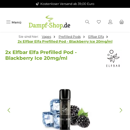
Kostenloser Versand ab 39,00 Euro
Zum Hauptinhalt springen
Menü
Sie sind hier:
Vapes
Prefilled Pods
Elfbar Elfa
2x Elfbar Elfa Prefilled Pod - Blackberry Ice 20mg/ml
2x Elfbar Elfa Prefilled Pod -
Blackberry Ice 20mg/ml
Bildergalerie überspringen