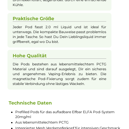
einem eisigen Frischehauch, belebt die Sinne bei jedem Zug. 
lebensmittelechtem PCTG gefertigt, verfügen die Pods über e
ergonomisch geformtes Mundstück und eine magnetische P
Fixierung für eine einfache Handhabung. Im Lieferumfang
enthalten sind zwei vorbefüllte Pods.
Einfache Handhabung
Die ELFA Pods sind vorbefüllt und sofort
einsatzbereit. Du musst sie nur in Dein ELFA System
einlegen und kannst sofort loslegen. Kein
kompliziertes Befüllen oder Reinigen erforderlich.
Einfach austauschen und weiter Vapen!
Intensiver Geschmack
Die integrierten Mesh Verdampferköpfe sorgen für ein
intensives und gleichmäßiges Aroma bei jedem Zug.
Das "Blackberry Ice" Liquid bietet ein perfektes
Zusammenspiel von süßen und säuerlichen
Brombeernoten, abgerundet durch eine erfrischende
Kühle.