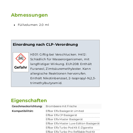
Integrierter Mesh
Verdampferkopf
für intensiven Geschmack
Ergonomisch geformtes
Mundstück
Magnetische Pod-Fixierung
Verschiedene Geschmacksrichtungen
Lieferumfang
2x Elfbar ELFA Pod - Blackberry Ice
Abmessungen
Füllvolumen: 2.0 ml
Einordnung nach CLP-Verordnung