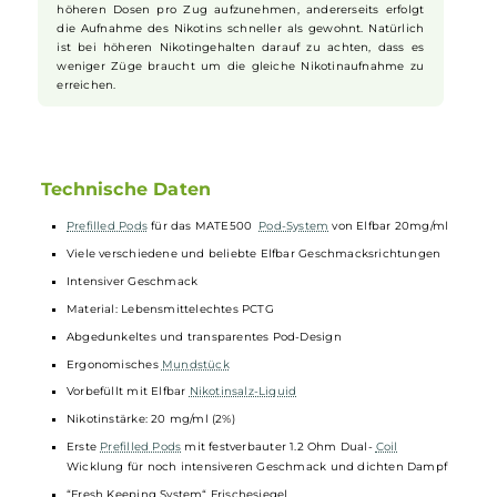
ein einzigartiges, cremiges Dampferlebnis. Der authentische,
süße Geschmack reifer
Bananen
erzeugt ein intensives
Aroma
, das von Dampfern besonders geschätzt wird und für
ein unvergleichliches Geschmackserlebnis sorgt.
Nikotinsalz Liquids
Nikotin ist in
Liquids
bekannt dafür, dass es einen scharfen,
reizenden Eigengeschmack hat. Mit
Nikotinsalz
(oder auch
NicSalt
) ist es einerseits möglich, Nikotin sanft auch in
höheren Dosen pro Zug aufzunehmen, andererseits erfolgt
die Aufnahme des Nikotins schneller als gewohnt. Natürlich
ist bei höheren Nikotingehalten darauf zu achten, dass es
weniger Züge braucht um die gleiche Nikotinaufnahme zu
erreichen.
Technische Daten
Prefilled Pods
für das MATE500
Pod-System
von Elfbar 20mg/m