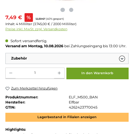
Verkaufspreis:
7,49 €
%
12,39 €*
(40% gespart)
Inhalt:
4 Milliliter
(3.745,00 € / 2000 Milliliter)
Preise inkl. MwSt. zzgl. Versandkosten
Sofort versandfertig.
Versand am Montag, 10.08.2026
bei Zahlungseingang bis 13:00 
Zubehör
Produkt Anzahl: Gib den gewünschten Wert ein oder benutze die Schaltflächen um die 
In den Warenkorb
Zum Merkzettel hinzufügen
Produktnummer:
ELF_M500_BAN
Hersteller:
Elfbar