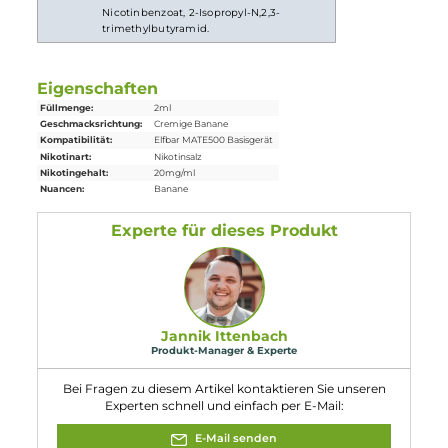
Abmessungen
Füllvolumen: 2.0 ml (
Prefilled
)
Einordnung nach CLP-Verordnung
H301: Giftig bei Verschlucken. H412:
Schädlich für Wasserorganismen, mit
langfristiger Wirkung. EUH066:
Gefahr
Wiederholter Kontakt kann zu spröder
oder rissiger Haut führen. EUH208:
Enthält Eugenol. Kann allergische
Reaktionen hervorrufen. Enthält
Nicotinbenzoat, 2-Isopropyl-N,2,3-
trimethylbutyramid.
Eigenschaften
Füllmenge:
2ml
Geschmacksrichtung:
Cremige Banane