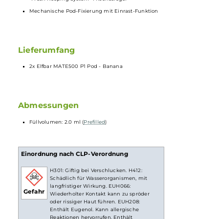
Viele verschiedene und beliebte Elfbar Geschmacksrichtungen
Intensiver Geschmack
Material: Lebensmittelechtes PCTG
Abgedunkeltes und transparentes Pod-Design
Ergonomisches
Mundstück
Vorbefüllt mit Elfbar
Nikotinsalz-Liquid
Nikotinstärke: 20 mg/ml (2%)
Erste
Prefilled Pods
mit festverbauter 1.2 Ohm Dual-
Coil
Wicklung für noch intensiveren Geschmack und dichten Dampf
“Fresh Keeping System“ Frischesiegel
Mechanische Pod-Fixierung mit Einrast-Funktion
Lieferumfang
2x Elfbar MATE500 P1 Pod - Banana