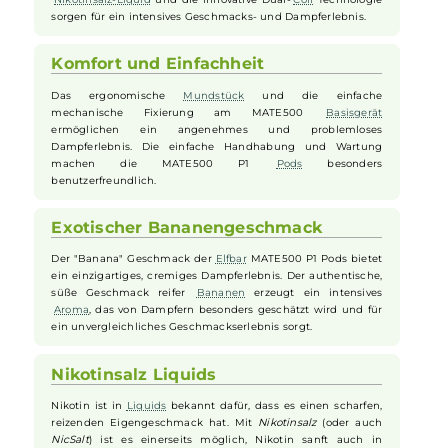
Revolutionäre Frische und Intensität
Die
Elfbar
MATE500 P1
Pods
setzen neue Maßstäbe in
Sachen
Frische
und Intensität des Geschmacks. Das "Fresh
Keeping System" erhält die
Frische
des
Liquids
bis zum
Moment des Gebrauchs. Die erste Vorfüllung mit 2.0 ml
Nikotinsalz-Liquid
und die innovative Dual-
Coil
Technologie
sorgen für ein intensives Geschmacks- und Dampferlebnis.
Komfort und Einfachheit
Das ergonomische
Mundstück
und die einfache
mechanische Fixierung am MATE500
Basisgerät
ermöglichen ein angenehmes und problemloses
Dampferlebnis. Die einfache Handhabung und Wartung
machen die MATE500 P1
Pods
besonders
benutzerfreundlich.
Exotischer Bananengeschmack
Der "Banana" Geschmack der
Elfbar
MATE500 P1 Pods bietet