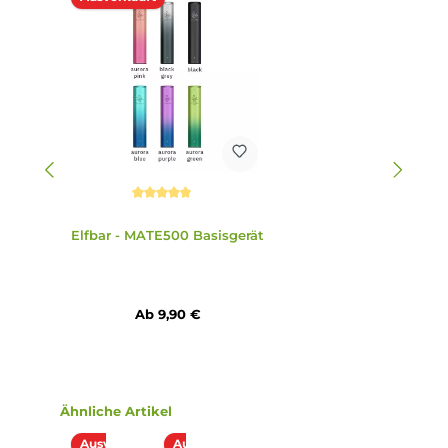
Abmessungen
Füllvolumen: 2.0 ml (Prefilled)
Einordnung nach CLP-Verordnung
H301: Giftig bei Verschlucken. H412: Schädlich
für Wasserorganismen, mit langfristiger
Wirkung. EUH066: Wiederholter Kontakt
kann zu spröder oder rissiger Haut führen.
Gefahr
EUH208: Enthält Eugenol. Kann allergische
Reaktionen hervorrufen. Enthält
Nicotinbenzoat, 2-Isopropyl-N,2,3-
trimethylbutyramid.
Infos zum Hersteller
Folgende Infos zum Hersteller sind verfübar...
Mehr
Bewertungen