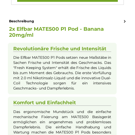
Kompatibilität:
Elfbar MATE500 Basisgerät
Nikotinart:
Nikotinsalz
Nikotingehalt:
20mg/ml
Nuancen:
Banane
Experte für dieses Produkt
Jannik Ittenbach
Produkt-Manager & Experte
Bei Fragen zu diesem Artikel kontaktieren Sie unseren
Experten schnell und einfach per E-Mail:
E-Mail senden
Beschreibung