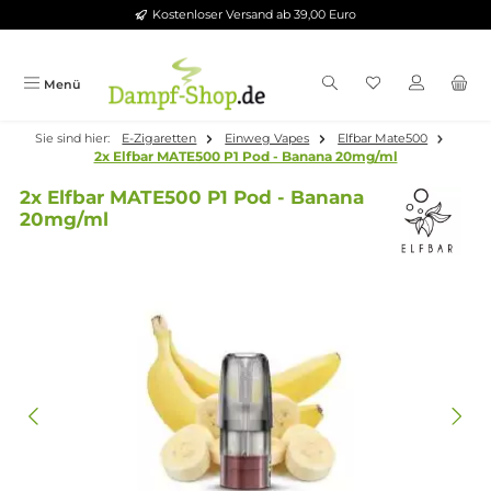
Kostenloser Versand ab 39,00 Euro
Zum Hauptinhalt springen
Menü
Sie sind hier:
E-Zigaretten
Einweg Vapes
Elfbar Mate500
2x Elfbar MATE500 P1 Pod - Banana 20mg/ml
2x Elfbar MATE500 P1 Pod - Banana
20mg/ml
Bildergalerie überspringen