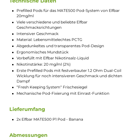
Exotischer Bananengeschmack
Der "Banana" Geschmack der Elfbar MATE500 P1 Pods
bietet ein einzigartiges, cremiges Dampferlebnis. Der
authentische, süße Geschmack reifer Bananen
erzeugt ein intensives Aroma, das von Dampfern
besonders geschätzt wird und für ein
unvergleichliches Geschmackserlebnis sorgt.
Nikotinsalz Liquids
Nikotin ist in Liquids bekannt dafür, dass es einen
scharfen, reizenden Eigengeschmack hat. Mit
Nikotinsalz (oder auch NicSalt) ist es einerseits
möglich, Nikotin sanft auch in höheren Dosen pro
Zug aufzunehmen, andererseits erfolgt die Aufnahme
des Nikotins schneller als gewohnt. Natürlich ist bei
höheren Nikotingehalten darauf zu achten, dass es
weniger Züge braucht um die gleiche
Nikotinaufnahme zu erreichen.