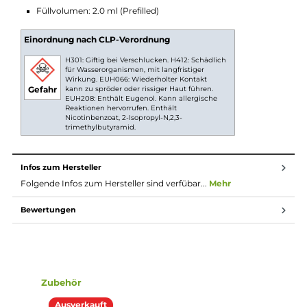
Technische Daten
Prefilled Pods für das MATE500 Pod-System von Elfbar
20mg/ml
Viele verschiedene und beliebte Elfbar
Geschmacksrichtungen
Intensiver Geschmack
Material: Lebensmittelechtes PCTG
Abgedunkeltes und transparentes Pod-Design
Ergonomisches Mundstück
Vorbefüllt mit Elfbar Nikotinsalz-Liquid
Nikotinstärke: 20 mg/ml (2%)
Erste Prefilled Pods mit festverbauter 1.2 Ohm Dual-Coil
Wicklung für noch intensiveren Geschmack und dichten
Dampf
“Fresh Keeping System“ Frischesiegel
Mechanische Pod-Fixierung mit Einrast-Funktion
Lieferumfang
2x Elfbar MATE500 P1 Pod - Banana