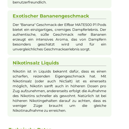
2x Elfbar MATE500 P1 Pod - Banana
20mg/ml
Revolutionäre Frische und Intensität
Die Elfbar MATE500 P1 Pods setzen neue Maßstäbe in
Sachen Frische und Intensität des Geschmacks. Das
"Fresh Keeping System" erhält die Frische des Liquids
bis zum Moment des Gebrauchs. Die erste Vorfüllung
mit 2.0 ml Nikotinsalz-Liquid und die innovative Dual-
Coil Technologie sorgen für ein intensives
Geschmacks- und Dampferlebnis.
Komfort und Einfachheit
Das ergonomische Mundstück und die einfache
mechanische Fixierung am MATE500 Basisgerät
ermöglichen ein angenehmes und problemloses
Dampferlebnis. Die einfache Handhabung und
Wartung machen die MATE500 P1 Pods besonders
benutzerfreundlich.