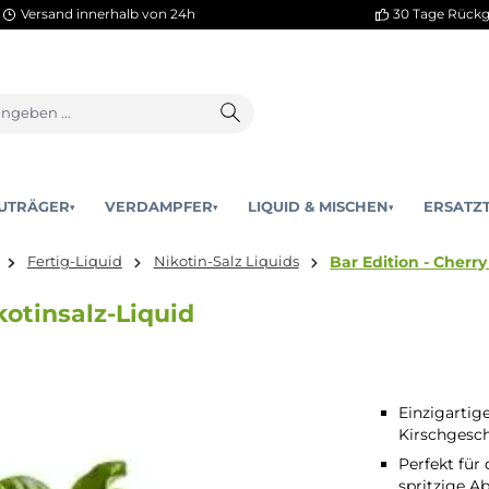
Versand innerhalb von 24h
AKKUTRÄGER
VERDAMPFER
LIQUID & MISCHEN
▾
▾
Bar Edi
ischen
Fertig-Liquid
Nikotin-Salz Liquids
ml Nikotinsalz-Liquid
Einzigartig
Kirschgesc
Perfekt fü
spritzige A