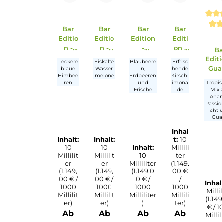
Produktgalerie überspringen
Bar
Bar
Bar
Bar
Editio
Editio
Edition
Editi
n -
n -
-
on -
Blue
Water
Strawb
Cherr
Leckere
Eiskalte
Blaubeere
Erfrisc
Raspb
melon
erry
y
blaue
Wasser
n,
hende
erry -
Ice -
Blueber
Fizz -
Himbee
melone
Erdbeeren
Kirschl
ren
und
imona
10ml
10ml
ry Ice -
10ml