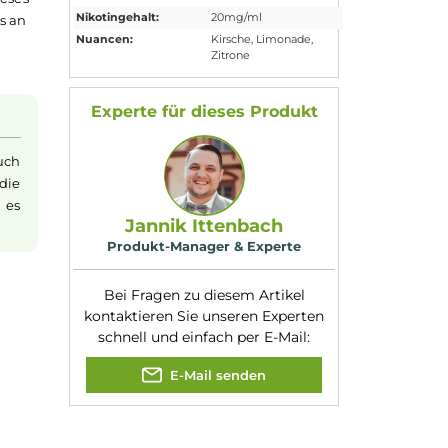
-Liquid
Eigenschaften
Flaschengröße:
10ml
ckserlebnis, das die
Füllmenge:
10ml
schungsgetränk, das
Geschmacksrichtung
Erfrischende
:
Kirschlimonade
ichen Geschmack
Nikotinart:
Nikotinsalz
en
Liquids
. Dieses
Nikotingehalt:
20mg/ml
für den Genuss an
Nuancen:
Kirsche
, Limonade
,
d Sie werden
Zitrone
Experte für dieses Produk
nsalz
(oder auch
eits erfolgt die
achten, dass es
Jannik Ittenbach
Produkt-Manager & Experte