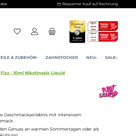
30 Tage Rückgabe
Bequemer Kauf a
ERSATZTEILE & ZUBEHÖR
ZAHNSTOCHER
NE
▾
▾
tion - Cherry Fizz - 10ml Nikotinsalz-Liquid
es Geschmackserlebnis mit intensivem
hmack
r den Genuss an warmen Sommertagen oder als
bkühlung