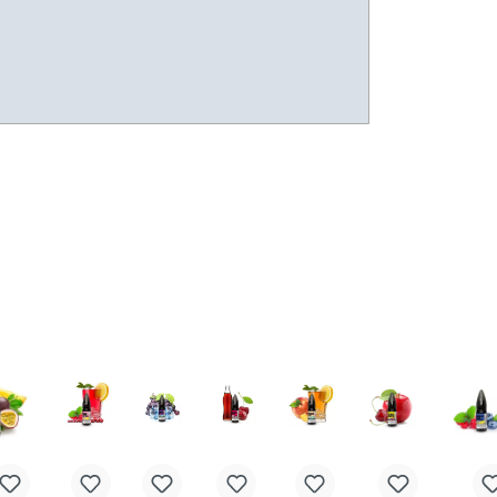
insalz
Liquid
10 ml
benzoat.