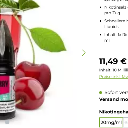
Nikotinsalz
pro Zug
Schnellere
Liquids
Inhalt: 1x R
ml
Regulärer Pre
11,49 €
Inhalt:
10 Milli
Preise inkl. M
Sofort ver
Versand mo
Nikotingeha
20mg/ml
1