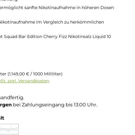
 ermöglicht sanfte Nikotinaufnahme in höheren Dosen
 Nikotinaufnahme im Vergleich zu herkömmlichen
iot Squad Bar Edition Cherry Fizz Nikotinsalz Liquid 10
is:
liter
(1.149,00 € / 1000 Milliliter)
wSt. zzgl. Versandkosten
sandfertig.
rgen
bei Zahlungseingang bis 13:00 Uhr.
auswählen
lt
0mg/ml
(Diese Option ist zurzeit nicht verfügbar.)