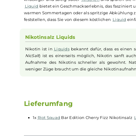
Riot Squad - Bar Edition
Riot Squad
, die britischen Aromaspezialisten, p
Intensität der beliebten Disposables widerspiege
den verführerischen Geschmack reifer und aro
knackiger und saftig-süßer
Kirschen
und spüren
Liquid
bietet ein Geschmackserlebnis, das faszi
warmen Sommertagen oder als spritzige Abkühl
feststellen, dass Sie von diesem köstlichen
Liqu
Nikotinsalz Liquids
Nikotin ist in
Liquids
bekannt dafür, dass es 
NicSalt
) ist es einerseits möglich, Nikotin s
Aufnahme des Nikotins schneller als gewohnt
weniger Züge braucht um die gleiche Nikotina