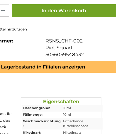
Gib den gewünschten Wert ein oder benutze die Schaltflächen um die Anza
In den Warenkorb
tel hinzufügen
mmer:
RSNS_CHF-002
Riot Squad
5056059548432
Lagerbestand in Filialen anzeigen