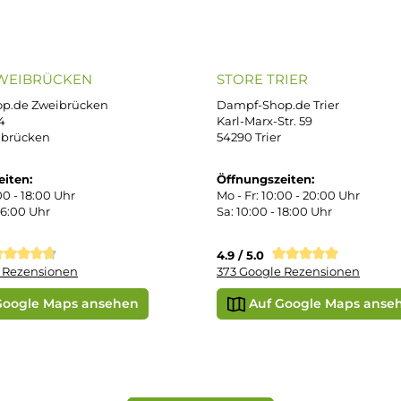
OP SERVICE
ZAHLUNGS- U
ressum
B
iDEAL
Klarna R
enschutz
PAY WITH KLARNA
sand & Zahlung
errufsbelehrung
kgabe
Später bezahlen
Vorkass
ektes Produkt
takt
r uns
e Shop in Würzburg
uid-Rechner
ORE ZWEIBRÜCKEN
STORE TRIER