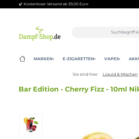
Kostenloser Versand ab 39,00 Euro
m Hauptinhalt springen
Zur Suche springen
Zur Hauptnavigation springen
MARKEN
E-ZIGARETTEN
VAPES
▾
▾
▾
Sie sind hier:
Liquid & M
Bar Edition - Cherry Fizz - 10
Bildergalerie überspringen