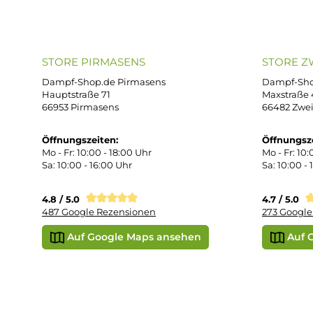
ONLINESHOP-SERVICE
SH
Unterstützung und Beratung unter:
Imp
AG
support@dampf-shop.de
Dat
Mo. - Fr. 11:00 - 18:00 Uhr
Ver
Wid
Rüc
Def
Kon
Übe
Vap
Liq
STORE PIRMASENS
ST