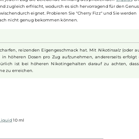
 Cherry Fizz - 10ml Nikotinsalz
räsentieren mit ihrer Bar Edition ein einzigartiges Geschma
lt. "Cherry Fizz" bietet ein sprudelndes, feinperliges Erfri
matisch-süßer
Kirschen
einfängt. Erleben Sie den sommerl
 Sie mit jedem Zug die belebende Wirkung des prickelnd
niert und zugleich erfrischt, wodurch es sich hervorragend 
ung zwischendurch eignet. Probieren Sie "Cherry Fizz" un
id
einfach nicht genug bekommen können.
einen scharfen, reizenden Eigengeschmack hat. Mit
Nikoti
anft auch in höheren Dosen pro Zug aufzunehmen, anderers
. Natürlich ist bei höheren Nikotingehalten darauf zu 
ufnahme zu erreichen.