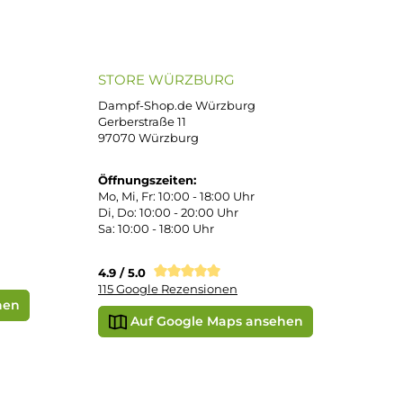
ND VERSANDARTEN
SICHER EINKAUFEN
Bei uns kaufen Sie sicher ein!
atenkauf
Klarna Sofortüberweisung
Klarna Rechnung
PayPal
DHL Paket (Eigenhändig)
e
SEPA Lastschrift
STORE WÜRZBURG