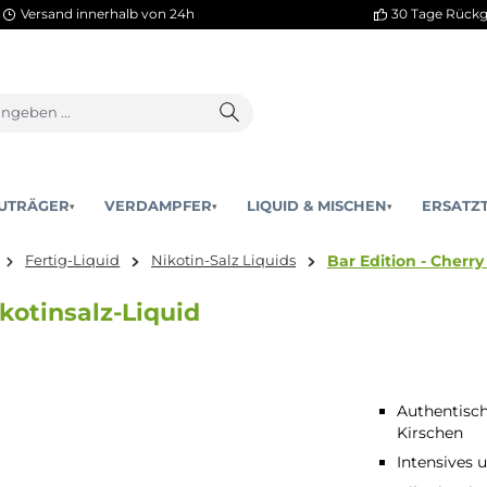
Versand innerhalb von 24h
AKKUTRÄGER
VERDAMPFER
LIQUID & MISCHEN
▾
▾
Bar Edit
ischen
Fertig-Liquid
Nikotin-Salz Liquids
ml Nikotinsalz-Liquid
Authentisc
Kirschen
Intensives 