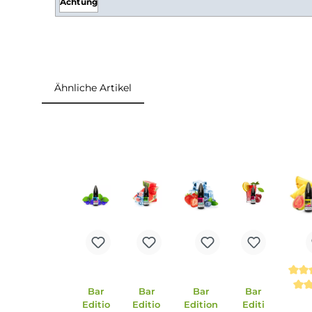
1x Riot Squad Bar Edition Cherry Cola Nikot
Einordnung nach CLP-Verordnung
H302: Gesundheitsschädlich bei Verschlucken.
Achtung
Ähnliche Artikel
Produktgalerie überspringen