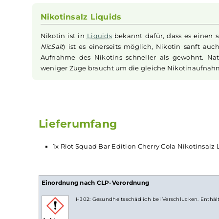
ein sprudelndes Geschmackserlebnis, das den D
Geschmack von erfrischender, feinperlig sprud
Das Ergebnis ist ein intensives und belebendes
Note der Cola harmoniert perfekt mit dem som
Geschmacksexplosion macht. "Cherry Cola" vo
Sommerklassikers in seiner besten Form genie
Nikotinsalz Liquids
Nikotin ist in
Liquids
bekannt dafür, dass es 
NicSalt
) ist es einerseits möglich, Nikotin s
Aufnahme des Nikotins schneller als gewohnt
weniger Züge braucht um die gleiche Nikotina
Lieferumfang