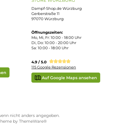
PayPal
DHL Paket (Eigenhändig)
e
SEPA Lastschrift
STORE WÜRZBURG
ier
Dampf-Shop.de Würzburg
Gerberstraße 11
97070 Würzburg