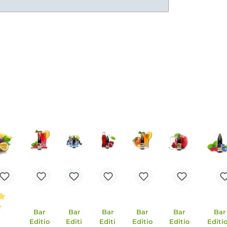
insalz Liquid 10 ml
 Enthält Nikotinbenzoat.