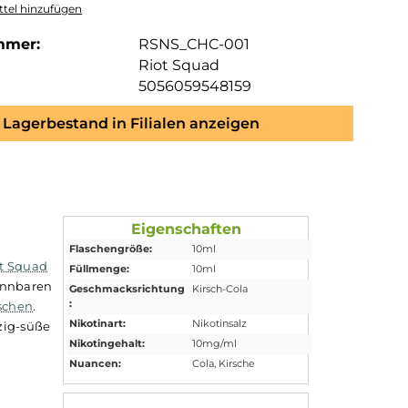
tel hinzufügen
mmer:
RSNS_CHC-001
Riot Squad
5056059548159
Lagerbestand in Filialen anzeigen
-Liquid
Eigenschaften
Flaschengröße:
10ml
listen von
Riot Squad
Füllmenge:
10ml