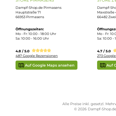
Dat
Mo. - Fr. 11:00 - 18:00 Uhr
Ver
Wid
Rüc
Def
Kon
Übe
Vap
Liq
STORE PIRMASENS
ST
Dampf-Shop.de Pirmasens
Dam
Hauptstraße 71
Max
66953 Pirmasens
664