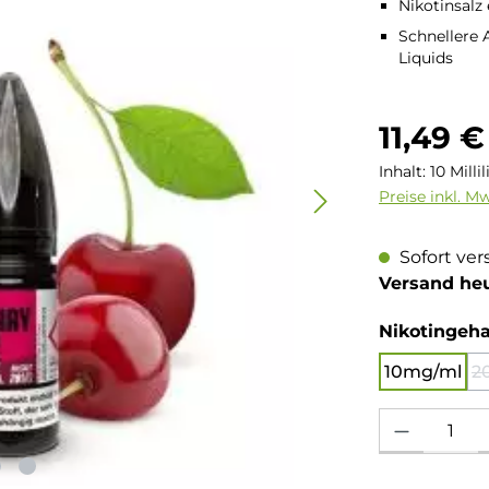
Nikotinsalz
Schnellere 
Liquids
Regulärer Pre
11,49 €
Inhalt:
10 Milli
Preise inkl. M
Sofort ver
Versand he
Nikotingeha
10mg/ml
2
Produkt Anzahl: 