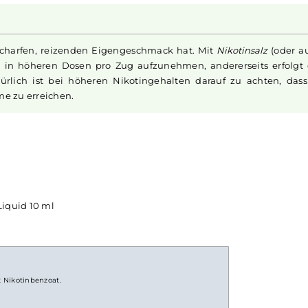
urst nach authentischem Genuss stillt. Dieses
Liquid
fängt
elnder
Cola
ein, ergänzt durch die süße Note von saftigen,
 Geschmackserlebnis, das an die beliebten Disposables erin
merlichen Kirscharoma, was dieses
Liquid
zu einer unwider
n
Riot Squad
ist das ultimative
Liquid
für alle, die den Gesc
ßen möchten.
einen scharfen, reizenden Eigengeschmack hat. Mit
Nikoti
anft auch in höheren Dosen pro Zug aufzunehmen, anderers
. Natürlich ist bei höheren Nikotingehalten darauf zu 
ufnahme zu erreichen.