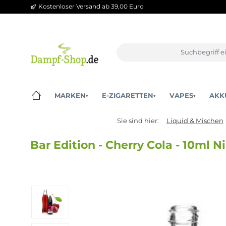
Kostenloser Versand ab 39,00 Euro
m Hauptinhalt springen
Zur Suche springen
Zur Hauptnavigation springen
MARKEN
E-ZIGARETTEN
VAPES
▾
▾
▾
Sie sind hier:
Liquid & M
Bar Edition - Cherry Cola - 10
Bildergalerie überspringen