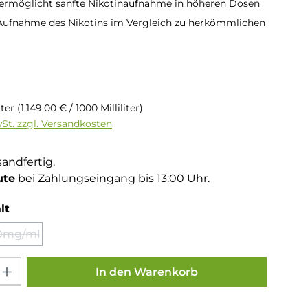
 ermöglicht sanfte Nikotinaufnahme in höheren Dosen
Aufnahme des Nikotins im Vergleich zu herkömmlichen
is:
liter
(1.149,00 € / 1000 Milliliter)
wSt. zzgl. Versandkosten
sandfertig.
ute
bei Zahlungseingang bis 13:00 Uhr.
auswählen
lt
0mg/ml
(Diese Option ist zurzeit nicht verfügbar.)
Gib den gewünschten Wert ein oder benutze die Schaltflächen um die Anza
In den Warenkorb