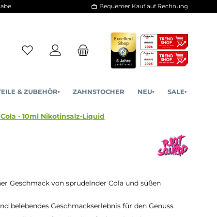
30 Tage Rückgabe
Bequemer Kauf a
ERSATZTEILE & ZUBEHÖR
ZAHNSTOCHER
NE
▾
▾
ion - Cherry Cola - 10ml Nikotinsalz-Liquid
her Geschmack von sprudelnder Cola und süßen
und belebendes Geschmackserlebnis für den Genuss