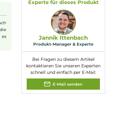
 den unverkennbaren
Geschmacksrichtung
Kirsch-Cola
:
 knackigen
Kirschen
.
Nikotinart:
Nikotinsalz
nert. Die würzig-süße
Nikotingehalt:
10mg/ml
stehlichen
Nuancen:
Cola
, Kirsche
hmack eines
Experte für dieses Produk
nsalz
(oder auch
eits erfolgt die
achten, dass es
Jannik Ittenbach
Produkt-Manager & Experte
Bei Fragen zu diesem Artikel
kontaktieren Sie unseren Expert
schnell und einfach per E-Mail: