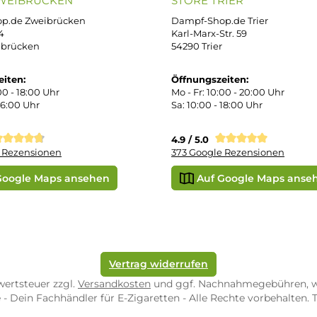
enschutz
PAY WITH KLARNA
sand & Zahlung
errufsbelehrung
kgabe
Später bezahlen
Vorkass
ektes Produkt
takt
r uns
e Shop in Würzburg
uid-Rechner
ORE ZWEIBRÜCKEN
STORE TRIER
pf-Shop.de Zweibrücken
Dampf-Shop.de Tr
straße 4
Karl-Marx-Str. 59
82 Zweibrücken
54290 Trier