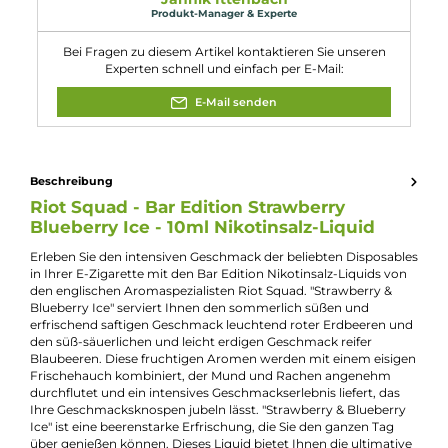
Füllmenge:
10ml
Geschmacksrichtung:
Blaubeeren, Erdbeeren und Frische
Nikotinart:
Nikotinsalz
Nikotingehalt:
20mg/ml
Nuancen:
Blaubeere
, Eiskalte Frische
, Erdbeere
Experte für dieses Produkt
Jannik Ittenbach
Produkt-Manager & Experte
Bei Fragen zu diesem Artikel kontaktieren Sie unseren
Experten schnell und einfach per E-Mail:
E-Mail senden