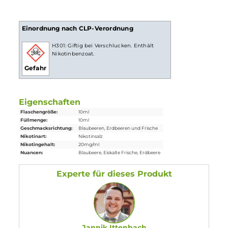
weniger Züge braucht um die gleiche Nikotinaufnahme zu
erreichen.
Lieferumfang
1x
Riot Squad
Bar Edition Strawberry Blueberry Ice Nikotinsalz
Liquid
10 ml
Einordnung nach CLP-Verordnung
H301: Giftig bei Verschlucken. Enthält
Nikotinbenzoat.
Gefahr
Eigenschaften
Flaschengröße:
10ml