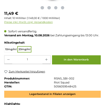
Regulärer Preis:
11,49 €
Inhalt:
10 Milliliter
(1.149,00 € / 1000 Milliliter)
Preise inkl. MwSt. zzgl. Versandkosten
Sofort versandfertig.
Versand am Montag, 10.08.2026
bei Zahlungseingang bis 13:00 
auswählen
Nikotingehalt
10mg/ml
20mg/ml
Produkt Anzahl: Gib den gewünschten Wert ein oder benutze die Schaltflächen um die 
In den Warenkorb
Zum Merkzettel hinzufügen
Produktnummer:
RSNS_SBI-002
Hersteller:
Riot Squad