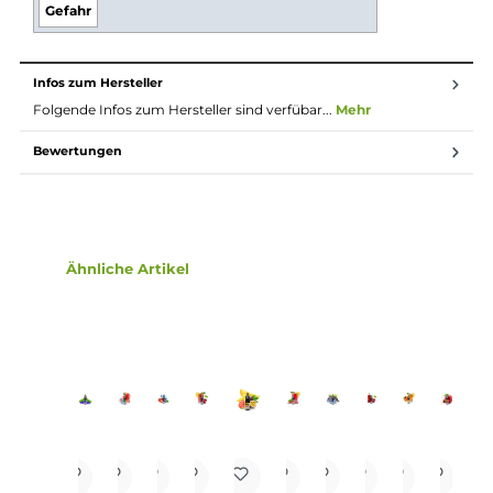
möglich, Nikotin sanft auch in höheren Dosen pro
Zug aufzunehmen, andererseits erfolgt die Aufnahme
des Nikotins schneller als gewohnt. Natürlich ist bei
höheren Nikotingehalten darauf zu achten, dass es
weniger Züge braucht um die gleiche
Nikotinaufnahme zu erreichen.
Lieferumfang
1x Riot Squad Bar Edition Strawberry Blueberry Ice
Nikotinsalz Liquid 10 ml
Einordnung nach CLP-Verordnung
H301: Giftig bei Verschlucken. Enthält
Nikotinbenzoat.
Gefahr
Infos zum Hersteller