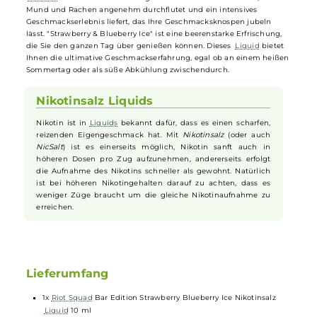
Erleben Sie den intensiven Geschmack der beliebten Disposables in
Ihrer
E-Zigarette
mit den Bar Edition Nikotinsalz-
Liquids
von den
englischen Aromaspezialisten
Riot Squad
. "Strawberry & Blueberry
Ice" serviert Ihnen den sommerlich süßen und erfrischend saftigen
Geschmack leuchtend roter
Erdbeeren
und den süß-säuerlichen u
leicht erdigen Geschmack reifer
Blaubeeren
. Diese fruchtigen
Aromen
werden mit einem eisigen Frischehauch kombiniert, der
Mund und Rachen angenehm durchflutet und ein intensives
Geschmackserlebnis liefert, das Ihre Geschmacksknospen jubeln
lässt. "Strawberry & Blueberry Ice" ist eine beerenstarke Erfrischung,
die Sie den ganzen Tag über genießen können. Dieses
Liquid
bietet
Ihnen die ultimative Geschmackserfahrung, egal ob an einem heiße
Sommertag oder als süße Abkühlung zwischendurch.
Nikotinsalz Liquids
Nikotin ist in
Liquids
bekannt dafür, dass es einen scharfen,
reizenden Eigengeschmack hat. Mit
Nikotinsalz
(oder auch
NicSalt
) ist es einerseits möglich, Nikotin sanft auch in
höheren Dosen pro Zug aufzunehmen, andererseits erfolgt
die Aufnahme des Nikotins schneller als gewohnt. Natürlich
ist bei höheren Nikotingehalten darauf zu achten, dass es