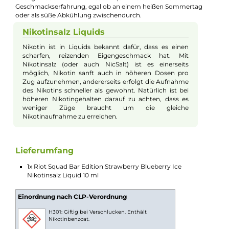
Beschreibung
Riot Squad - Bar Edition Strawberry
Blueberry Ice - 10ml Nikotinsalz-Liquid
Erleben Sie den intensiven Geschmack der beliebten Disposab
in Ihrer E-Zigarette mit den Bar Edition Nikotinsalz-Liquids vo
den englischen Aromaspezialisten Riot Squad. "Strawberry &
Blueberry Ice" serviert Ihnen den sommerlich süßen und
erfrischend saftigen Geschmack leuchtend roter Erdbeeren u
den süß-säuerlichen und leicht erdigen Geschmack reifer
Blaubeeren. Diese fruchtigen Aromen werden mit einem eisig
Frischehauch kombiniert, der Mund und Rachen angenehm
durchflutet und ein intensives Geschmackserlebnis liefert, das
Ihre Geschmacksknospen jubeln lässt. "Strawberry & Blueberr
Ice" ist eine beerenstarke Erfrischung, die Sie den ganzen Tag
über genießen können. Dieses Liquid bietet Ihnen die ultimati
Geschmackserfahrung, egal ob an einem heißen Sommertag
oder als süße Abkühlung zwischendurch.
Nikotinsalz Liquids
Nikotin ist in Liquids bekannt dafür, dass es einen
scharfen, reizenden Eigengeschmack hat. Mit
Nikotinsalz (oder auch NicSalt) ist es einerseits