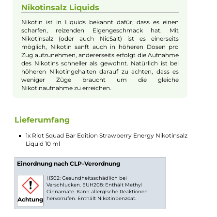
Die Riot Squad Bar Edition Nikotinsalz-Liquids bringen die
geschmacksintensiven und beliebten Geschmacksrichtungen
der Disposables in ein hochwertiges Liquid, das bereits vom
ersten Zug an zu begeistern weiß. "Strawberry Energy" ist eine
faszinierende Kreation, in der leuchtend rote, sommerliche
Erdbeeren auf einen spritzigen Energydrink treffen, um sich in
einer absolut belebenden Geschmacksexplosion zu vereinen. 
charakteristische Süße und das einzigartige Aroma der reifen
Erdbeeren versetzen Dich in eine Sommerlaune, während der
erfrischende Geschmack des sprudelnden Energydrinks mit
seiner künstlich anmutenden Süße und seinem
charakteristischen Duft die Sinne belebt. Diese
geschmacksstarke Kombination vereint das Beste aus beiden
Welten zu einem köstlichen Liquid, das Deinen
Geschmacksknospen buchstäblich Flügel verleiht!
Nikotinsalz Liquids
Nikotin ist in Liquids bekannt dafür, dass es einen
scharfen, reizenden Eigengeschmack hat. Mit
Nikotinsalz (oder auch NicSalt) ist es einerseits
möglich, Nikotin sanft auch in höheren Dosen pro
Zug aufzunehmen, andererseits erfolgt die Aufnahme
des Nikotins schneller als gewohnt. Natürlich ist bei