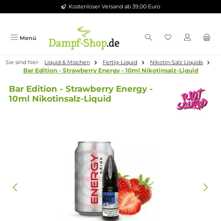
Kostenloser Versand ab 39,00 Euro
Zum Hauptinhalt springen
Menü
Sie sind hier:
Liquid & Mischen
Fertig-Liquid
Nikotin-Salz Liqui
Bar Edition - Strawberry Energy - 10ml Nikotinsalz-Liquid
Bar Edition - Strawberry Energy -
10ml Nikotinsalz-Liquid
Bildergalerie überspringen