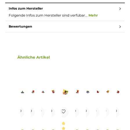
höheren Nikotingehalten darauf zu achten, dass es
weniger Züge braucht um die gleiche
Nikotinaufnahme zu erreichen.
Lieferumfang
1x Riot Squad Bar Edition Strawberry Energy Nikotinsalz
Liquid 10 ml
Einordnung nach CLP-Verordnung
H302: Gesundheitsschädlich bei
Verschlucken. EUH208: Enthält Methyl
Cinnamate. Kann allergische Reaktionen
hervorrufen. Enthält Nikotinbenzoat.
Achtung
Infos zum Hersteller
Folgende Infos zum Hersteller sind verfübar...
Mehr