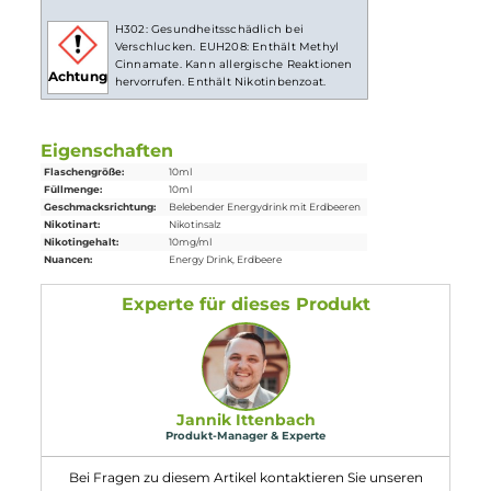
Lieferumfang
1x
Riot Squad
Bar Edition Strawberry Energy Nikotinsalz
Liquid
10 ml
Einordnung nach CLP-Verordnung
H302: Gesundheitsschädlich bei
Verschlucken. EUH208: Enthält Methyl
Cinnamate. Kann allergische Reaktionen
Achtung
hervorrufen. Enthält Nikotinbenzoat.
Eigenschaften
Flaschengröße:
10ml
Füllmenge:
10ml
Geschmacksrichtung:
Belebender Energydrink mit Erdbeeren
Nikotinart:
Nikotinsalz
Nikotingehalt:
10mg/ml