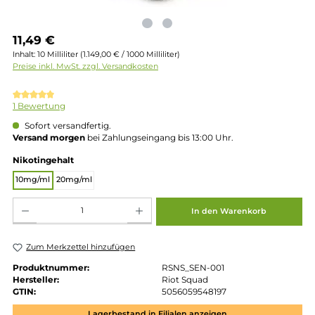
Regulärer Preis:
11,49 €
Inhalt:
10 Milliliter
(1.149,00 € / 1000 Milliliter)
Preise inkl. MwSt. zzgl. Versandkosten
Durchschnittliche Bewertung von 5 von 5 Sternen
1 Bewertung
Sofort versandfertig.
Versand morgen
bei Zahlungseingang bis 13:00 Uhr.
auswählen
Nikotingehalt
10mg/ml
20mg/ml
Produkt Anzahl: Gib den gewünschten Wert ein oder benutze die Schaltflächen um die 
In den Warenkorb
Zum Merkzettel hinzufügen