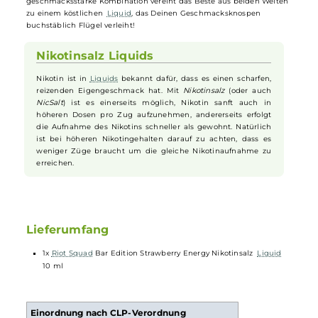
Kreation, in der leuchtend rote, sommerliche
Erdbeeren
auf einen
spritzigen Energydrink treffen, um sich in einer absolut belebenden
Geschmacksexplosion zu vereinen. Die charakteristische Süße und
das einzigartige
Aroma
der reifen
Erdbeeren
versetzen Dich in eine
Sommerlaune, während der erfrischende Geschmack des
sprudelnden Energydrinks mit seiner künstlich anmutenden Süße
und seinem charakteristischen Duft die Sinne belebt. Diese
geschmacksstarke Kombination vereint das Beste aus beiden Welte
zu einem köstlichen
Liquid
, das Deinen Geschmacksknospen
buchstäblich Flügel verleiht!
Nikotinsalz Liquids
Nikotin ist in
Liquids
bekannt dafür, dass es einen scharfen,
reizenden Eigengeschmack hat. Mit
Nikotinsalz
(oder auch
NicSalt
) ist es einerseits möglich, Nikotin sanft auch in
höheren Dosen pro Zug aufzunehmen, andererseits erfolgt
die Aufnahme des Nikotins schneller als gewohnt. Natürlich
ist bei höheren Nikotingehalten darauf zu achten, dass es
weniger Züge braucht um die gleiche Nikotinaufnahme zu
erreichen.