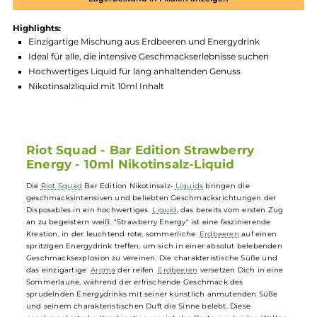
Produktnummer:
RSNS_SEN-001
Hersteller:
Riot Squad
GTIN:
5056059548197
Lagerbestand in Filialen anzeigen
Highlights:
Einzigartige Mischung aus Erdbeeren und Energydrink
Ideal für alle, die intensive Geschmackserlebnisse suchen
Hochwertiges Liquid für lang anhaltenden Genuss
Nikotinsalzliquid mit 10ml Inhalt
Riot Squad - Bar Edition Strawberry
Energy - 10ml Nikotinsalz-Liquid
Die
Riot Squad
Bar Edition Nikotinsalz-
Liquids
bringen die
geschmacksintensiven und beliebten Geschmacksrichtungen der
Disposables in ein hochwertiges
Liquid
, das bereits vom ersten Zug
an zu begeistern weiß. "Strawberry Energy" ist eine faszinierende