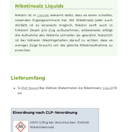
süßer
Wassermelonen
mit einem belebenden Kältehauch, der sich
beim Dampfen angenehm in Mund und Rachen bemerkbar macht.
Das Ergebnis ist ein sommerlich erfrischendes Geschmackserlebnis,
das intensiver und köstlicher kaum sein könnte. Mit "Watermelon Ic
wird jeder Zug zu einer kühlen Sommerbrise, die Sie mit jedem Zug
begeistern wird. Was wäre schon ein richtiger Sommer ohne
eisgekühlte
Wassermelonen
? Erleben Sie es jetzt in Ihrem Tank!
Nikotinsalz Liquids
Nikotin ist in
Liquids
bekannt dafür, dass es einen scharfen,
reizenden Eigengeschmack hat. Mit
Nikotinsalz
(oder auch
NicSalt
) ist es einerseits möglich, Nikotin sanft auch in
höheren Dosen pro Zug aufzunehmen, andererseits erfolgt
die Aufnahme des Nikotins schneller als gewohnt. Natürlich
ist bei höheren Nikotingehalten darauf zu achten, dass es
weniger Züge braucht um die gleiche Nikotinaufnahme zu
erreichen.
Lieferumfang