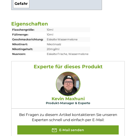
1x
Riot Squad
Bar Edition Watermelon Ice Nikotinsalz
Liquid
10
ml
Einordnung nach CLP-Verordnung
H301: Giftig bei Verschlucken. Enthält
Nikotinbenzoat.
Gefahr
Eigenschaften
Flaschengröße:
10ml
Füllmenge:
10ml
Geschmacksrichtung:
Eiskalte Wassermelone
Nikotinart:
Nikotinsalz
Nikotingehalt:
20mg/ml
Nuancen:
Eiskalte Frische
, Wassermelone
Experte für dieses Produkt