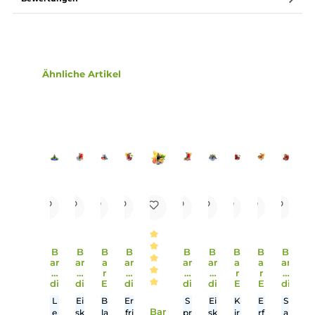
Lieferumfang
1x Riot Squad Bar Edition Watermelon Ice Nikotinsalz Liqu
10 ml
Einordnung nach CLP-Verordnung
H301: Giftig bei Verschlucken. Enthält
Nikotinbenzoat.
Gefahr
Infos zum Hersteller
Folgende Infos zum Hersteller sind verfübar...
Mehr
Bewertungen