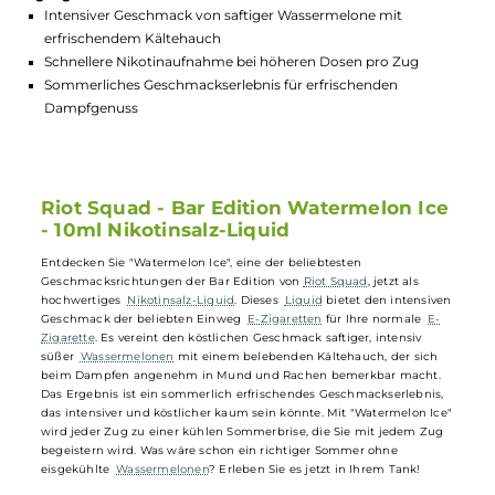
GTIN:
5056059548418
Lagerbestand in Filialen anzeigen
Highlights:
Intensiver Geschmack von saftiger Wassermelone mit
erfrischendem Kältehauch
Schnellere Nikotinaufnahme bei höheren Dosen pro Zug
Sommerliches Geschmackserlebnis für erfrischenden
Dampfgenuss
Riot Squad - Bar Edition Watermelon Ic
- 10ml Nikotinsalz-Liquid
Entdecken Sie "Watermelon Ice", eine der beliebtesten
Geschmacksrichtungen der Bar Edition von
Riot Squad
, jetzt als
hochwertiges
Nikotinsalz-Liquid
. Dieses
Liquid
bietet den intensive
Geschmack der beliebten Einweg
E-Zigaretten
für Ihre normale
E-
Zigarette
. Es vereint den köstlichen Geschmack saftiger, intensiv