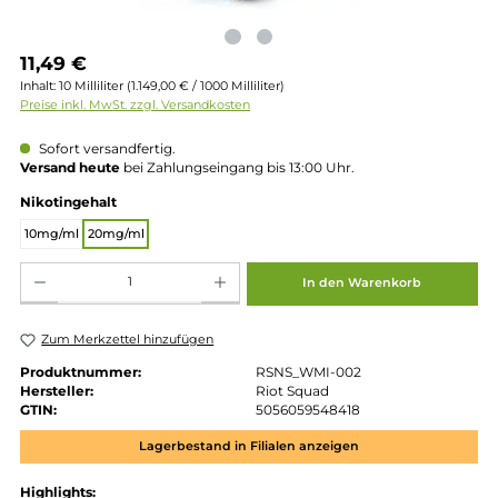
Regulärer Preis:
11,49 €
Inhalt:
10 Milliliter
(1.149,00 € / 1000 Milliliter)
Preise inkl. MwSt. zzgl. Versandkosten
Sofort versandfertig.
Versand heute
bei Zahlungseingang bis 13:00 Uhr.
auswählen
Nikotingehalt
10mg/ml
20mg/ml
Produkt Anzahl: Gib den gewünschten Wert ein oder benutze die Schaltflächen um die 
In den Warenkorb
Zum Merkzettel hinzufügen
Produktnummer:
RSNS_WMI-002
Hersteller:
Riot Squad