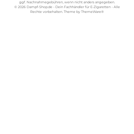
€
Kostenloser Versand ab 39,00 Euro
ONLINESHOP-SERVICE
SHOP SERVICE
ZAHLUNGS- UND VERSANDARTEN
SICHER EINKAUFEN
STORE PIRMASENS
STORE ZWEIBRÜCKEN
STORE TRIER
STORE WÜRZBURG