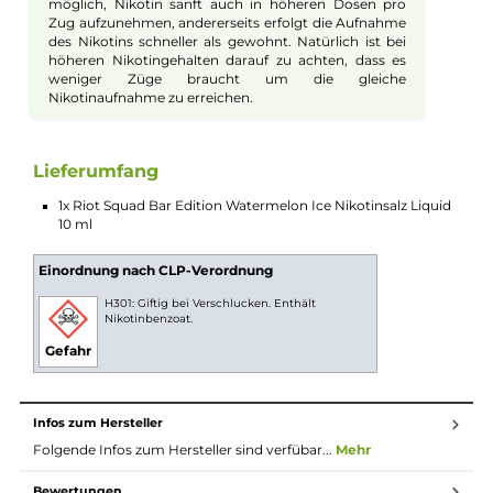
intensiven Geschmack der beliebten Einweg E-Zigaretten für
Ihre normale E-Zigarette. Es vereint den köstlichen Geschmac
saftiger, intensiv süßer Wassermelonen mit einem belebende
Kältehauch, der sich beim Dampfen angenehm in Mund und
Rachen bemerkbar macht. Das Ergebnis ist ein sommerlich
erfrischendes Geschmackserlebnis, das intensiver und köstlic
kaum sein könnte. Mit "Watermelon Ice" wird jeder Zug zu ein
kühlen Sommerbrise, die Sie mit jedem Zug begeistern wird. 
wäre schon ein richtiger Sommer ohne eisgekühlte
Wassermelonen? Erleben Sie es jetzt in Ihrem Tank!
Nikotinsalz Liquids
Nikotin ist in Liquids bekannt dafür, dass es einen
scharfen, reizenden Eigengeschmack hat. Mit
Nikotinsalz (oder auch NicSalt) ist es einerseits
möglich, Nikotin sanft auch in höheren Dosen pro
Zug aufzunehmen, andererseits erfolgt die Aufnahme
des Nikotins schneller als gewohnt. Natürlich ist bei
höheren Nikotingehalten darauf zu achten, dass es
weniger Züge braucht um die gleiche
Nikotinaufnahme zu erreichen.