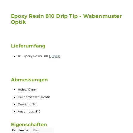
Passend für 810 Anschlüsse
Hochwertiges Epoxyharz-Material
Einfach zu reinigen und austauschen
Epoxy Resin 810 Drip Tip - Wabenmuste
Optik
Lieferumfang
1x Expoxy Resin 810
DripTip
Abmessungen
Höhe: 17mm