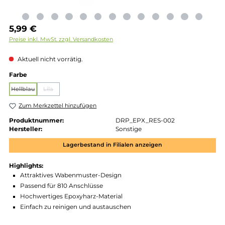
Regulärer Preis:
5,99 €
Preise inkl. MwSt. zzgl. Versandkosten
Aktuell nicht vorrätig.
auswählen
Farbe
Hellblau
Lila
(Diese Option ist zurzeit nicht verfügbar.)
(Diese Option ist zurzeit nicht verfügbar.)
Zum Merkzettel hinzufügen
Produktnummer:
DRP_EPX_RES-002
Hersteller:
Sonstige
Lagerbestand in Filialen anzeigen
Highlights:
Attraktives Wabenmuster-Design