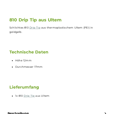
Schlichtes Design in goldgelb für modernen Look
Höhe von 12mm und Durchmesser von 17mm für angeneh
Dampfen
Passend für 810 Verdampfer für vielseitige Verwendung
810 Drip Tip aus Ultem
Schlichtes 810
Drip Tip
aus thermoplastischem Ultem (PEI) in
goldgelb.
Technische Daten
Höhe 12mm
Durchmesser 17mm