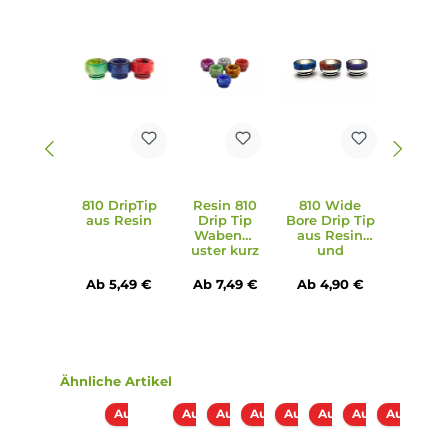
Bewertungen
Produktgalerie überspringen
Zubehör
Ausverkauft
Ausverkauft
810 DripTip
Resin 810
810 Wide
aus Resin
Drip Tip
Bore Drip Tip