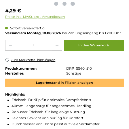
Regulärer Preis:
4,29 €
Preise inkl. MwSt. zzgl. Versandkosten
Sofort versandfertig.
Versand am Montag, 10.08.2026
bei Zahlungseingang bis 13:00 
Produkt Anzahl: Gib den gewünschten Wert ein oder benutze die Schaltflächen um die 
In den Warenkorb
Zum Merkzettel hinzufügen
Produktnummer:
DRP_SS40_510
Hersteller:
Sonstige
Lagerbestand in Filialen anzeigen
Highlights:
Edelstahl DripTip für optimales Dampferlebnis