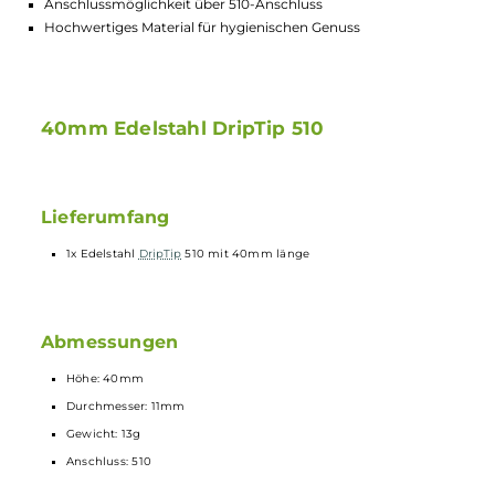
40mm Länge sorgt für angenehmes Handling
Robuster Edelstahl für langlebige Nutzung
Leichtes Gewicht von nur 13g für Komfort
Durchmesser von 11mm passt auf viele Verdampfer
Anschlussmöglichkeit über 510-Anschluss
Hochwertiges Material für hygienischen Genuss
40mm Edelstahl DripTip 510
Lieferumfang
1x Edelstahl
DripTip
510 mit 40mm länge
Abmessungen