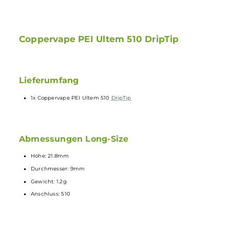
Zwei Größen zur Auswahl für individuellen Dampfgenuss
Leichtes Gewicht für angenehmes Dampfen
Einfaches Anbringen dank 510 Anschluss
Stilvolles Design für persönliche Note beim Dampfen
Coppervape PEI Ultem 510 DripTip
Lieferumfang
1x Coppervape PEI Ultem 510
DripTip
Abmessungen Long-Size
Höhe: 21.8mm