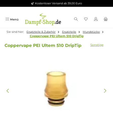
Kostenloser Versand ab 39,00 Euro
Zum Hauptinhalt springen
Menü
Sie sind hier:
Ersatzteile & Zubehör
Ersatzteile
Mundstücke
Coppervape PEI Ultem 510 DripTip
Coppervape PEI Ultem 510 DripTip
Sonsti
Bildergalerie überspringen