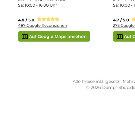
Vap
Liq
STORE PIRMASENS
ST
Dampf-Shop.de Pirmasens
Dam
Hauptstraße 71
Max
66953 Pirmasens
664
Öffnungszeiten:
Öff
Mo - Fr: 10:00 - 18:00 Uhr
Mo -
Sa: 10:00 - 16:00 Uhr
Sa: 
4.8 / 5.0
4.7 
487 Google Rezensionen
273
Auf Google Maps ansehen