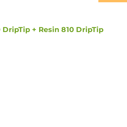
810 DripTip + Resin 810 DripTi
l