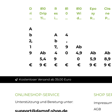
D
810
R
81
810
Epo
ri
Drip
es
0
Wi
xy
p
Tip
in
D
de
Res
Ti
aus
81
ri
Bor
in
p
Res
0
p
e
810
A
/
in
Dr
Ti
Dri
Dri
b
A
4
M
ip
p
p
p
2,
b
,
u
Ti
a
Tip
Tip
1
7,
9
Ab
n
p
u
aus
-
d
W
s
Res
Wa
9
Ab
4
0
4,9
Ab