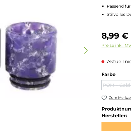
Passend für
Stilvolles D
Regulärer Pre
8,99 €
Preise inkl. M
Aktuell nic
auswä
Farbe
POM + Gold
(Die
Zum Merkzet
Produktnu
Hersteller: