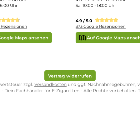
e Shop in Würzburg
uid-Rechner
ORE ZWEIBRÜCKEN
STORE TRIER
pf-Shop.de Zweibrücken
Dampf-Shop.de Tr
straße 4
Karl-Marx-Str. 59
82 Zweibrücken
54290 Trier
nungszeiten:
Öffnungszeiten:
 Fr: 10:00 - 18:00 Uhr
Mo - Fr: 10:00 - 2
10:00 - 16:00 Uhr
Sa: 10:00 - 18:00 
/ 5.0
4.9 / 5.0
 Google Rezensionen
373 Google Rezen
Auf Google Maps ansehen
Auf Googl