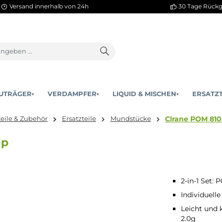
Versand innerhalb von 24h
AKKUTRÄGER
VERDAMPFER
LIQUID & MISCHEN
▾
▾
Clr
Ersatzteile & Zubehör
Ersatzteile
Mundstücke
ripTip
2-in-1 Set: 
Individuell
Leicht und
2.0g