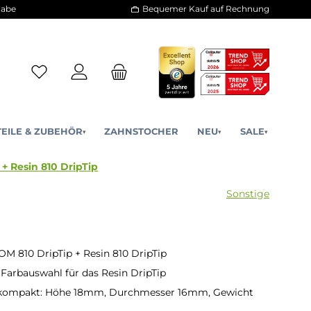
30 Tage Rückgabe
Bequemer Kauf a
ERSATZTEILE & ZUBEHÖR
ZAHNSTOCHER
NE
▾
▾
ane POM 810 + Resin 810 DripTip
POM 810 DripTip + Resin 810 DripTip
e Farbauswahl für das Resin DripTip
 kompakt: Höhe 18mm, Durchmesser 16mm, Gewicht