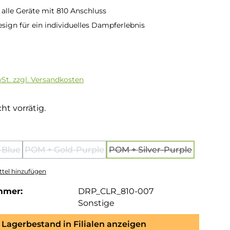
 alle Geräte mit 810 Anschluss
esign für ein individuelles Dampferlebnis
is:
wSt. zzgl. Versandkosten
ht vorrätig.
hlen
-Blue
POM + Gold-Purple
POM + Silver-Purple
se Option ist zurzeit nicht verfügbar.)
(Diese Option ist zurzeit nicht verfügbar.)
(Diese Option ist zurz
tel hinzufügen
mmer:
DRP_CLR_810-007
Sonstige
Lagerbestand in Filialen anzeigen