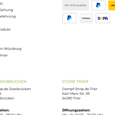
Tip
8,9
5,9
5,9
2,9
3,9
4,9
4,2
9 €
9 €
9 €
9 €
9 €
9 €
9 €
Versand innerhalb von 24h
OP SERVICE
ZAHLUNGS- U
ressum
B
iDEAL
Klarna R
enschutz
PAY WITH KLARNA
sand & Zahlung
errufsbelehrung
kgabe
Später bezahlen
Vorkass
ektes Produkt
takt
r uns