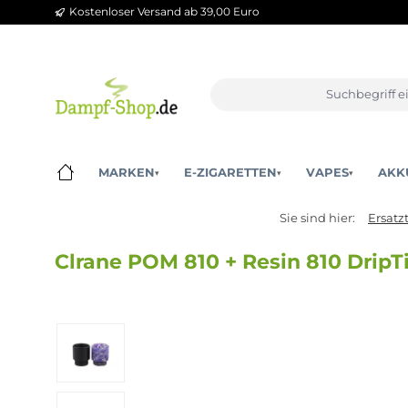
Kostenloser Versand ab 39,00 Euro
m Hauptinhalt springen
Zur Suche springen
Zur Hauptnavigation springen
MARKEN
E-ZIGARETTEN
VAPES
▾
▾
▾
Sie sind hier:
Clrane POM 810 + Resin 810 D
Bildergalerie überspringen