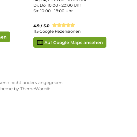
STORE WÜRZBURG
ier
Dampf-Shop.de Würzburg
Gerberstraße 11
97070 Würzburg
Öffnungszeiten:
0:00 Uhr
Mo, Mi, Fr: 10:00 - 18:00 Uhr
Uhr
Di, Do: 10:00 - 20:00 Uhr
Sa: 10:00 - 18:00 Uhr
sionen
4.9 / 5.0
115 Google Rezensionen
e Maps ansehen