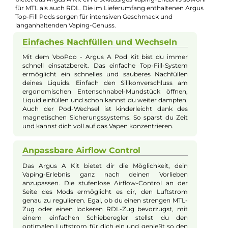
Kevin Maxhuni
Produkt-Manager & Experte
Bei Fragen zu diesem Artikel kontaktieren Sie unseren
Experten schnell und einfach per E-Mail:
E-Mail senden
Beschreibung
VooPoo - Argus A Pod Kit
Das VooPoo Argus A Pod Kit stellt das neue Flaggschiff der
Argus Serie dar und ist auf beste Leistung sowie herausragen
Geschmack abgestimmt. Gefertigt aus einer hochwertigen Zi
Legierung und PC, besticht es durch eine kompakte und
ergonomische Box-Form. Das auffällige Dual-Zone OLED
Farbdisplay erinnert an die Instrumente eines Sportwagens u
beeindruckt mit lebendigen Animationen. Der integrierte 1100
mAh Akku liefert eine Leistungsstärke von bis zu 30 Watt und
unterstützt schnelle Ladezeiten dank USB Typ-C Fast-Chargin