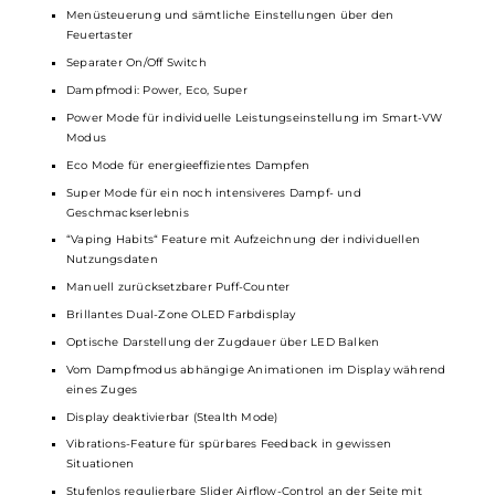
Eindrucksvolles Dual-Zone Display mit lebendigen Animationen
Komfortable Handhabung
Hochwertige Verarbeitung
Material: Zink-Legierung und PC (
Mod
) / PCTG (Pod)
Integrierter 1100 mAh Akku
USB Typ-C Fast-Charging mit 5V / 2A
Ausgangsleistung: 5 bis 30 Watt
Ausgangsspannung: 3.2 bis 4.2 Volt
Widerstandsbereich: 0.4 bis 3.0 Ohm
Performanter GENE.AI 2.0 Chip
Aktivierung über seitlichen Feuertaster und/oder Zugautomatik
Menüsteuerung und sämtliche Einstellungen über den
Feuertaster
Separater On/Off Switch
Dampfmodi: Power, Eco, Super
Power Mode für individuelle Leistungseinstellung im Smart-VW
Modus