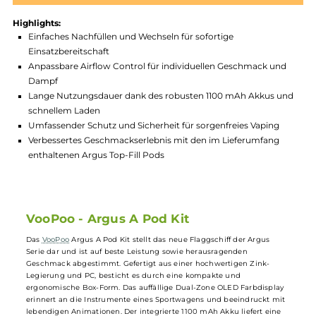
Produktnummer:
VOP_AGA-003
Hersteller:
VooPoo
GTIN:
6941291560108
Lagerbestand in Filialen anzeigen
Highlights:
Einfaches Nachfüllen und Wechseln für sofortige
Einsatzbereitschaft
Anpassbare Airflow Control für individuellen Geschmack un
Dampf
Lange Nutzungsdauer dank des robusten 1100 mAh Akkus u
schnellem Laden
Umfassender Schutz und Sicherheit für sorgenfreies Vaping
Verbessertes Geschmackserlebnis mit den im Lieferumfang
enthaltenen Argus Top-Fill Pods
VooPoo - Argus A Pod Kit