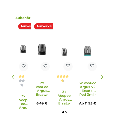
Display deaktivierbar (Stealth Mode)
Vibrations-Feature für spürbares Feedback in gewissen
Situationen
Stufenlos regulierbare Slider Airflow-Control an der Seite m
verschiedenen Optionen für MTL und RDL
Umfangreiche Schutzschaltungen an Bord
Kompatibel zu den Argus Top-Fill Pods (0.7 & 0.4 Ohm), d
Argus Pods (1.2 & 0.7 Ohm) und den Argus Leer-Pods mit
wechselbaren ITO Mesh Coils (M0/M1/M2/M3)
0.7 Ohm und 0.4 Ohm Argus Top-Fill Pod im Lieferumfan
enthalten
Integrierte Mesh Coils
3x intensiverer Geschmack
Bis zu 30 Tage Auslaufschutz bei Nichtbenutzung
Lebensdauer von bis zu 90 ml Liquid
Transparentes Pod-Design
Top-Fill mit Silikonverschluss am Mundstück
Lippenfreundliches Entenschnabel-Mundstück
Magnetisch sichere Pod-Fixierung