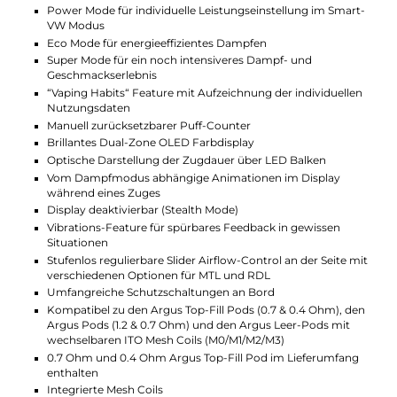
ausgestattet, um dir ein sicheres Vaping zu
gewährleisten. Dazu gehören Schutzmechanismen
gegen Überladung, Überhitzung und Kurzschluss.
Auch ein separater On/Off Switch sorgt dafür, dass
das Gerät nicht versehentlich aktiviert wird. So kannst
du dich beim Vapen immer sicher fühlen und das
Gerät bedenkenlos in deiner Tasche tragen.
Technische Daten
Leistungsstarkes Pod Kit für MTL und RDL
Kompakte und ergonomische Box-Form
Sportliches Design und trendige Farben
Eindrucksvolles Dual-Zone Display mit lebendigen
Animationen
Komfortable Handhabung
Hochwertige Verarbeitung
Material: Zink-Legierung und PC (Mod) / PCTG (Pod)
Integrierter 1100 mAh Akku
USB Typ-C Fast-Charging mit 5V / 2A
Ausgangsleistung: 5 bis 30 Watt