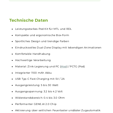
wieder voll und einsatzbereit.
Umfassender Schutz und Sicherheit
Sicherheit steht bei VooPoo an erster Stelle. Das Argus A Pod
Kit ist mit umfangreichen Schutzfunktionen ausgestattet, um
dir ein sicheres Vaping zu gewährleisten. Dazu gehören
Schutzmechanismen gegen Überladung, Überhitzung und
Kurzschluss. Auch ein separater On/Off Switch sorgt dafür,
dass das Gerät nicht versehentlich aktiviert wird. So kannst
du dich beim Vapen immer sicher fühlen und das Gerät
bedenkenlos in deiner Tasche tragen.
Technische Daten
Leistungsstarkes Pod Kit für MTL und RDL
Kompakte und ergonomische Box-Form
Sportliches Design und trendige Farben