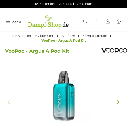
Kostenloser Versand ab 39,00 Euro
Zum Hauptinhalt springen
Menü
Sie sind hier:
E-Zigaretten
Bauform
Kompaktgeräte
VooPoo - Argus A Pod Kit
VooPoo - Argus A Pod Kit
Bildergalerie überspringen