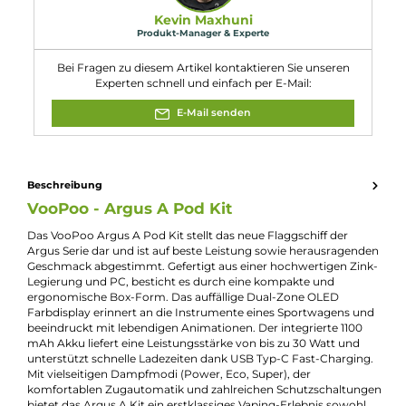
1 x VooPoo Argus Top-Fill
Ersatz-Pod
0.7 Ohm
1 x USB Typ-C
Ladekabel
1 x Lanyard
1 x Bedienungsanleitung
Eigenschaften
Akkuform:
Interner Akku
Akkukapazität:
1100mAh
Bauform:
Kompaktgerät
, Pod-System
Display:
OLED-Display
Eigenschaften:
Einsteigerfreundlich
, Klein & Kompakt
Füllvolumen:
3ml
Geregelter Akkuträger:
Ja
Maximale Leistung:
30W
Zugverhalten:
Mouth-to-Lung
Experte für dieses Produkt