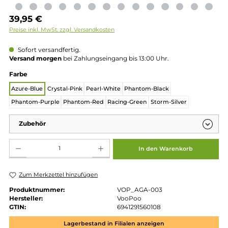
Regulärer Preis:
39,95 €
Preise inkl. MwSt. zzgl. Versandkosten
Sofort versandfertig.
Versand morgen
bei Zahlungseingang bis 13:00 Uhr.
auswählen
Farbe
Azure-Blue
Crystal-Pink
Pearl-White
Phantom-Black
Phantom-Purple
Phantom-Red
Racing-Green
Storm-Silver
Zubehör
Produkt Anzahl: Gib den gewünschten Wert ein oder benutze die Schaltflächen um die 
In den Warenkorb
Zum Merkzettel hinzufügen