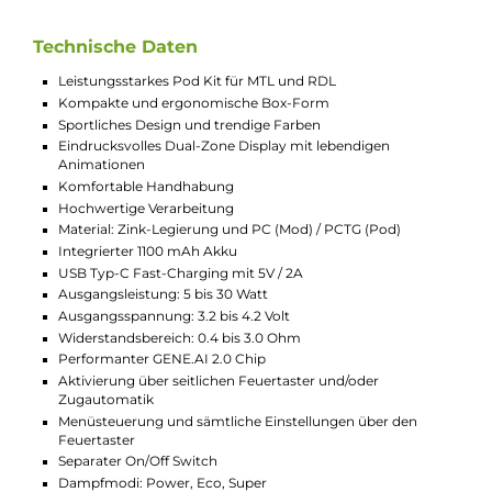
anzupassen. Die stufenlose Airflow-Control an der
Seite des Mods ermöglicht es dir, den Luftstrom
genau zu regulieren. Egal, ob du einen strengen MTL-
Zug oder einen lockeren RDL-Zug bevorzugst, mit
einem einfachen Schieberegler stellst du den
optimalen Luftstrom für dich ein und genießt so den
besten Geschmack und Dampf.
Lange Nutzungsdauer
Mit dem robusten 1100 mAh Akku und der USB Typ-C
Fast-Charging Funktion bist du immer gut versorgt.
Das VooPoo - Argus A Pod Kit hält dank des Eco
Modus besonders lange durch und bietet dir eine
zuverlässige Nutzung über den ganzen Tag. Sollte der
Akku doch einmal leer werden, ist er dank des
schnellen Ladevorgangs innerhalb kürzester Zeit
wieder voll und einsatzbereit.
Umfassender Schutz und Sicherheit
Sicherheit steht bei VooPoo an erster Stelle. Das Argus
A Pod Kit ist mit umfangreichen Schutzfunktionen