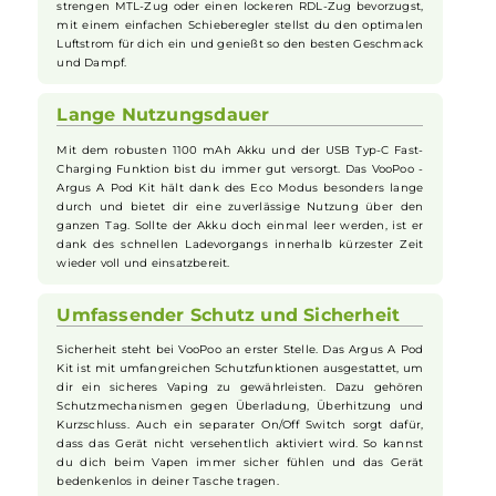
weiter dampfen. Auch der Pod-Wechsel ist kinderleicht dank
des magnetischen Sicherungssystems. So sparst du Zeit und
kannst dich voll auf das Vapen konzentrieren.
Anpassbare Airflow Control
Das Argus A Kit bietet dir die Möglichkeit, dein Vaping-
Erlebnis ganz nach deinen Vorlieben anzupassen. Die
stufenlose Airflow-Control an der Seite des Mods ermöglicht
es dir, den Luftstrom genau zu regulieren. Egal, ob du einen
strengen MTL-Zug oder einen lockeren RDL-Zug bevorzugst,
mit einem einfachen Schieberegler stellst du den optimalen
Luftstrom für dich ein und genießt so den besten Geschmack
und Dampf.
Lange Nutzungsdauer
Mit dem robusten 1100 mAh Akku und der USB Typ-C Fast-
Charging Funktion bist du immer gut versorgt. Das VooPoo -
Argus A Pod Kit hält dank des Eco Modus besonders lange
durch und bietet dir eine zuverlässige Nutzung über den
ganzen Tag. Sollte der Akku doch einmal leer werden, ist er
dank des schnellen Ladevorgangs innerhalb kürzester Zeit