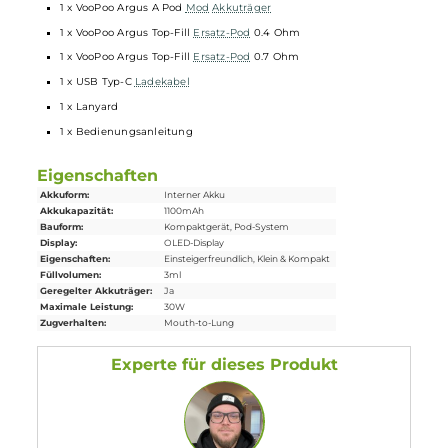
wechselbaren ITO Mesh
Coils
(M0/M1/M2/M3)
0.7 Ohm und 0.4 Ohm Argus Top-Fill Pod im Lieferumfang
enthalten
Integrierte Mesh
Coils
3x intensiverer Geschmack
Bis zu 30 Tage Auslaufschutz bei Nichtbenutzung
Lebensdauer von bis zu 90 ml
Liquid
Transparentes Pod-Design
Top-Fill mit Silikonverschluss am
Mundstück
Lippenfreundliches Entenschnabel-Mundstück
Magnetisch sichere Pod-Fixierung
Lieferumfang
1 x VooPoo Argus A Pod
Mod
Akkuträger
1 x VooPoo Argus Top-Fill
Ersatz-Pod
0.4 Ohm