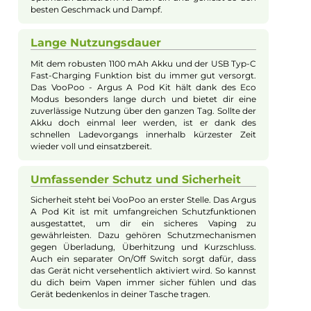
Mit vielseitigen Dampfmodi (Power, Eco, Super), der
komfortablen Zugautomatik und zahlreichen Schutzschaltun
bietet das Argus A Kit ein erstklassiges Vaping-Erlebnis sowoh
für MTL als auch RDL. Die im Lieferumfang enthaltenen Argus
Top-Fill Pods sorgen für intensiven Geschmack und
langanhaltenden Vaping-Genuss.
Einfaches Nachfüllen und Wechseln
Mit dem VooPoo - Argus A Pod Kit bist du immer
schnell einsatzbereit. Das einfache Top-Fill-System
ermöglicht ein schnelles und sauberes Nachfüllen
deines Liquids. Einfach den Silikonverschluss am
ergonomischen Entenschnabel-Mundstück öffnen,
Liquid einfüllen und schon kannst du weiter dampfen.
Auch der Pod-Wechsel ist kinderleicht dank des
magnetischen Sicherungssystems. So sparst du Zeit
und kannst dich voll auf das Vapen konzentrieren.
Anpassbare Airflow Control
Das Argus A Kit bietet dir die Möglichkeit, dein
Vaping-Erlebnis ganz nach deinen Vorlieben