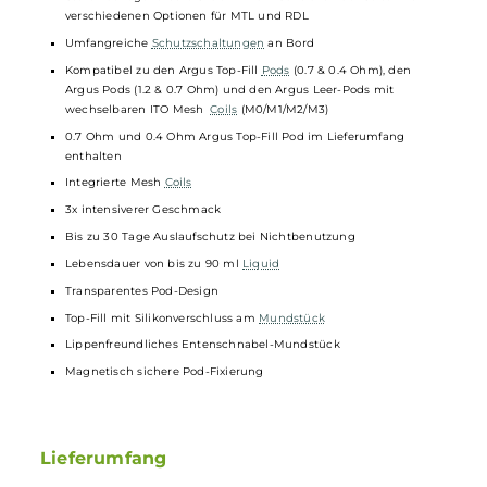
Eco Mode für energieeffizientes Dampfen
Super Mode für ein noch intensiveres Dampf- und
Geschmackserlebnis
“Vaping Habits“ Feature mit Aufzeichnung der individuellen
Nutzungsdaten
Manuell zurücksetzbarer Puff-Counter
Brillantes Dual-Zone OLED Farbdisplay
Optische Darstellung der Zugdauer über LED Balken
Vom Dampfmodus abhängige Animationen im Display währen
eines Zuges
Display deaktivierbar (Stealth Mode)
Vibrations-Feature für spürbares Feedback in gewissen
Situationen
Stufenlos regulierbare Slider Airflow-Control an der Seite mit
verschiedenen Optionen für MTL und RDL
Umfangreiche
Schutzschaltungen
an Bord
Kompatibel zu den Argus Top-Fill
Pods
(0.7 & 0.4 Ohm), den
Argus Pods (1.2 & 0.7 Ohm) und den Argus Leer-Pods mit