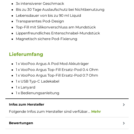
Ausgangsspannung: 3.2 bis 4.2 Volt
Widerstandsbereich: 0.4 bis 3.0 Ohm
Performanter GENE.AI 2.0 Chip
Aktivierung über seitlichen Feuertaster und/oder
Zugautomatik
Menüsteuerung und sämtliche Einstellungen über den
Feuertaster
Separater On/Off Switch
Dampfmodi: Power, Eco, Super
Power Mode für individuelle Leistungseinstellung im Smar
VW Modus
Eco Mode für energieeffizientes Dampfen
Super Mode für ein noch intensiveres Dampf- und
Geschmackserlebnis
“Vaping Habits“ Feature mit Aufzeichnung der individuelle
Nutzungsdaten
Manuell zurücksetzbarer Puff-Counter
Brillantes Dual-Zone OLED Farbdisplay
Optische Darstellung der Zugdauer über LED Balken
Vom Dampfmodus abhängige Animationen im Display
während eines Zuges