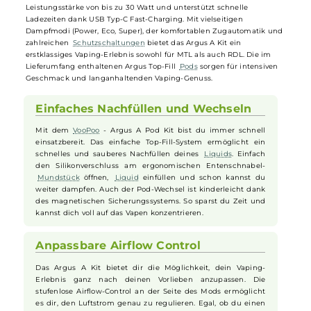
Das
VooPoo
Argus A Pod Kit stellt das neue Flaggschiff der Argus
Serie dar und ist auf beste Leistung sowie herausragenden
Geschmack abgestimmt. Gefertigt aus einer hochwertigen Zink-
Legierung und PC, besticht es durch eine kompakte und
ergonomische Box-Form. Das auffällige Dual-Zone OLED Farbdisplay
erinnert an die Instrumente eines Sportwagens und beeindruckt mi
lebendigen Animationen. Der integrierte 1100 mAh Akku liefert eine
Leistungsstärke von bis zu 30 Watt und unterstützt schnelle
Ladezeiten dank USB Typ-C Fast-Charging. Mit vielseitigen
Dampfmodi (Power, Eco, Super), der komfortablen Zugautomatik un
zahlreichen
Schutzschaltungen
bietet das Argus A Kit ein
erstklassiges Vaping-Erlebnis sowohl für MTL als auch RDL. Die im
Lieferumfang enthaltenen Argus Top-Fill
Pods
sorgen für intensiven
Geschmack und langanhaltenden Vaping-Genuss.
Einfaches Nachfüllen und Wechseln
Mit dem
VooPoo
- Argus A Pod Kit bist du immer schnell
einsatzbereit. Das einfache Top-Fill-System ermöglicht ein
schnelles und sauberes Nachfüllen deines
Liquids
. Einfach
den Silikonverschluss am ergonomischen Entenschnabel-
Mundstück
öffnen,
Liquid
einfüllen und schon kannst du