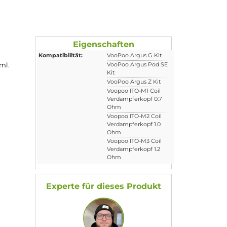
Eigenschaften
Kompatibilität:
VooPoo Argus G Ki
umen von 2.0 ml.
VooPoo Argus Pod
Kit
VooPoo Argus Z Ki
Voopoo ITO-M1 Coi
Verdampferkopf 0.
Ohm
Voopoo ITO-M2 Coi
Verdampferkopf 1.
Ohm
Voopoo ITO-M3 Coi
Verdampferkopf 1.
Ohm