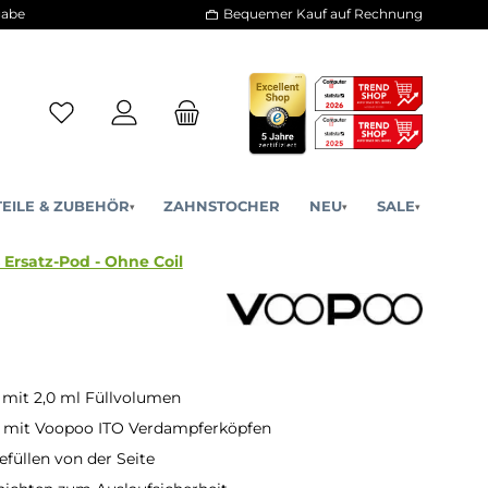
30 Tage Rückgabe
Bequemer Kauf a
ERSATZTEILE & ZUBEHÖR
ZAHNSTOCHER
NE
▾
▾
ooPoo Argus Ersatz-Pod - Ohne Coil
 mit 2,0 ml Füllvolumen
 mit Voopoo ITO Verdampferköpfen
efüllen von der Seite