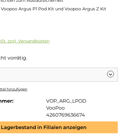
ichten zum Auslaufsicherheit
 Voopoo Argus P1 Pod Kit und Voopoo Argus Z Kit
is:
wSt. zzgl. Versandkosten
ht vorrätig.
tel hinzufügen
mmer:
VOP_ARG_LPOD
VooPoo
4260769636674
Lagerbestand in Filialen anzeigen