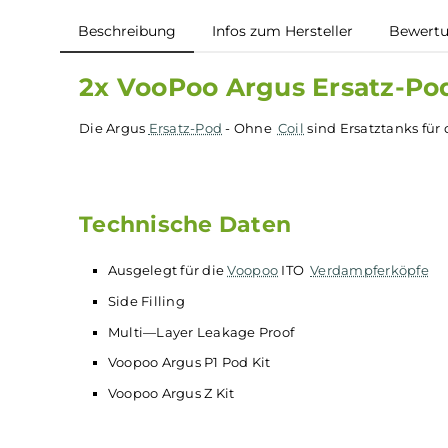
Beschreibung
Infos zum Hersteller
B
2x VooPoo Argus Ersatz-
Die Argus
Ersatz-Pod
- Ohne
Coil
sind Ersatztan
Technische Daten
Ausgelegt für die
Voopoo
ITO
Verdampferk
Side Filling