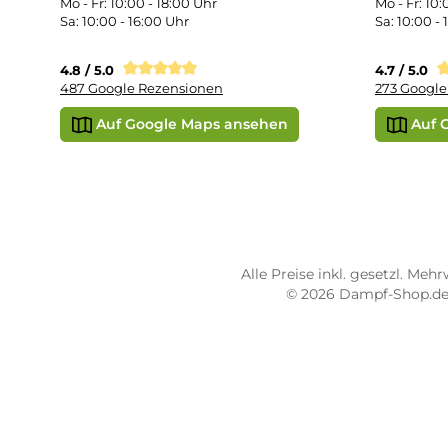
Vap
Liq
STORE PIRMASENS
ST
Dampf-Shop.de Pirmasens
Dam
Hauptstraße 71
Max
66953 Pirmasens
664
Öffnungszeiten:
Öff
Mo - Fr: 10:00 - 18:00 Uhr
Mo -
Sa: 10:00 - 16:00 Uhr
Sa: 
4.8 / 5.0
4.7 
487 Google Rezensionen
273
Auf Google Maps ansehen