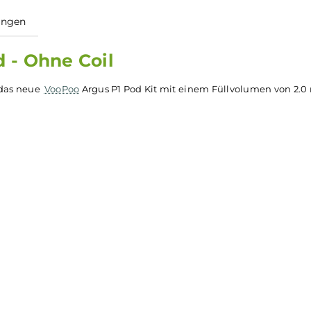
ewertungen
Pod - Ohne Coil
ks für das neue
VooPoo
Argus P1 Pod Kit mit einem Füllvol
öpfe