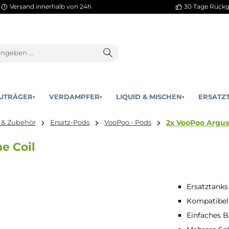
Versand innerhalb von 24h
AKKUTRÄGER
VERDAMPFER
LIQUID & MISCHEN
▾
▾
2x V
atzteile & Zubehör
Ersatz-Pods
VooPoo - Pods
 Ohne Coil
Ersatztanks
Kompatibel
Einfaches B