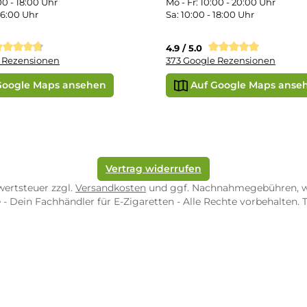
e Shop in Würzburg
uid-Rechner
ORE ZWEIBRÜCKEN
STORE TRIER
pf-Shop.de Zweibrücken
Dampf-Shop.de Tr
straße 4
Karl-Marx-Str. 59
82 Zweibrücken
54290 Trier
nungszeiten:
Öffnungszeiten:
 Fr: 10:00 - 18:00 Uhr
Mo - Fr: 10:00 - 2
10:00 - 16:00 Uhr
Sa: 10:00 - 18:00 
/ 5.0
4.9 / 5.0
 Google Rezensionen
373 Google Rezen
Auf Google Maps ansehen
Auf Googl