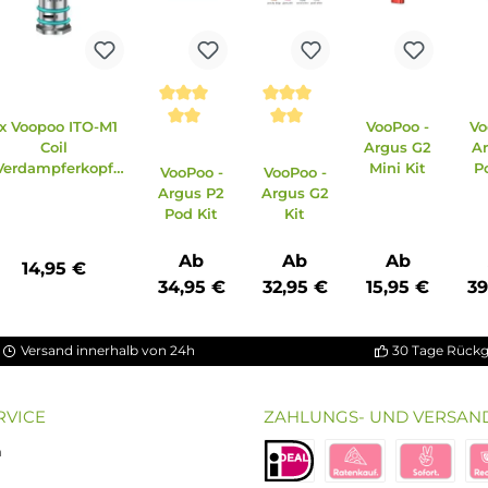
5x Voopoo ITO-M1
Voo
Durchschnittliche Bewertung 
Durchschnittlich
Coil
Arg
2
Verdampferkopf
Mi
VooPoo -
VooPoo -
0.7 Ohm
Argus P2
Argus G2
Pod Kit
Kit