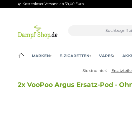
Kostenloser Versand ab 39,00 Euro
m Hauptinhalt springen
Zur Suche springen
Zur Hauptnavigation springen
MARKEN
E-ZIGARETTEN
VAPES
▾
▾
▾
Sie sind hier:
Ers
2x VooPoo Argus Ersatz-Pod -
Bildergalerie überspringen