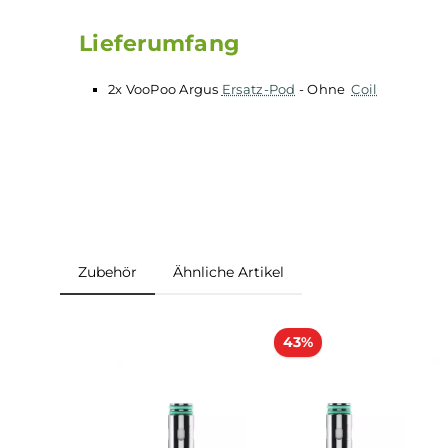
Multi—Layer Leakage Proof
Voopoo Argus P1 Pod Kit
Voopoo Argus Z Kit
Lieferumfang
2x VooPoo Argus
Ersatz-Pod
- Ohne
Coil