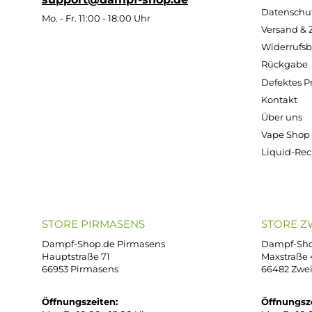
13,95 €
7,99 €
13,95 €
Kostenloser Versand ab 39,00 Euro
ONLINESHOP-SERVICE
SH
Unterstützung und Beratung unter:
Imp
AG
support@dampf-shop.de
Dat
Mo. - Fr. 11:00 - 18:00 Uhr
Ver
Wid
Rüc
Def
Kon
Übe