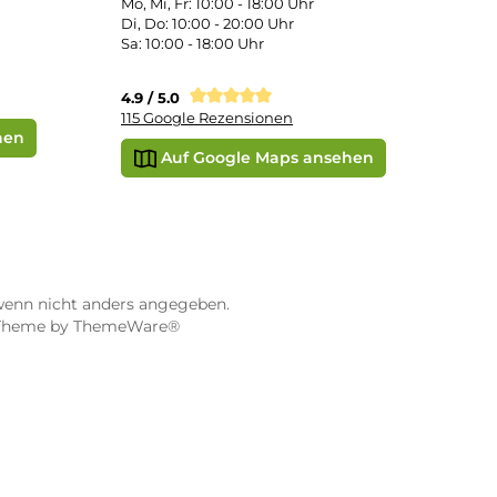
STORE WÜRZBURG
ier
Dampf-Shop.de Würzburg
Gerberstraße 11
97070 Würzburg
Öffnungszeiten:
0:00 Uhr
Mo, Mi, Fr: 10:00 - 18:00 Uhr
Uhr
Di, Do: 10:00 - 20:00 Uhr
Sa: 10:00 - 18:00 Uhr
sionen
4.9 / 5.0
115 Google Rezensionen
e Maps ansehen