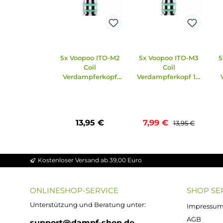
Zubehör
Ähnliche Artikel
Produktgalerie überspringen
43%
5x Voopoo ITO-M2
5x Voopoo ITO-M3
Coil
Coil
Verdampferkopf
Verdampferkopf 1.
1.0 Ohm
Ohm