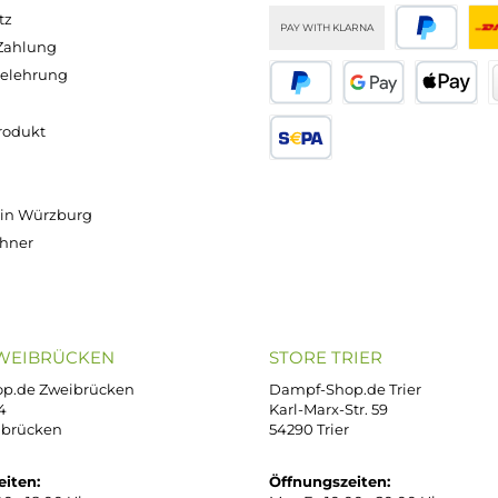
Ab
Ab
14,95 €
34,95 €
32,95 €
15
Versand innerhalb von 24h
OP SERVICE
ZAHLUNGS- U
ressum
B
iDEAL
Klarna R
enschutz
PAY WITH KLARNA
sand & Zahlung
errufsbelehrung
kgabe
Später bezahlen
Google
ektes Produkt
takt
SEPA Lastschrift
r uns