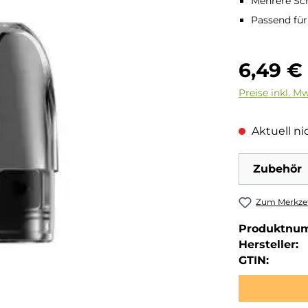
Mehrere Sch
Passend für
Regulärer Pre
6,49 €
Preise inkl. M
Aktuell nic
Zubehör
Zum Merkzet
Produktnu
Hersteller:
GTIN: