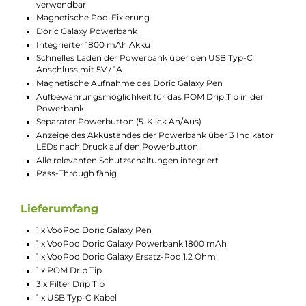
Pod-System für das klassische Mund-zu-Lunge (MTL)
Dampfen
Ergonomisch-schlankes Pen Design
Kompakt und leicht
Ansprechende Optik
Perfekt für den mobilen Einsatz
Einfachste Handhabung und daher ideal für Einsteiger un
Umsteiger
Material: Aluminium-Legierung & PCTG
Doric Galaxy Pen
Integrierter 500 mAh Akku
Schnelles Laden via USB Typ-C Kabel oder Powerbank mit
bis zu 1A Ladestrom
Ausgangsleistung: 10.0 Watt (konstant)
Ausgangsspannung: 3.5 V (Constant Voltage)
Aktivierung über Zugautomatik
Keine Einstellungen erforderlich
Fixe Luftführung für das klassische Mund-zu-Lunge Damp
mit zigarettenähnlichem Zug
Indikator LED zur Anzeige von Betriebsstatus und Akkust
(Grün = über 60%, Blau = 30-60%, Rot = unter 30%)