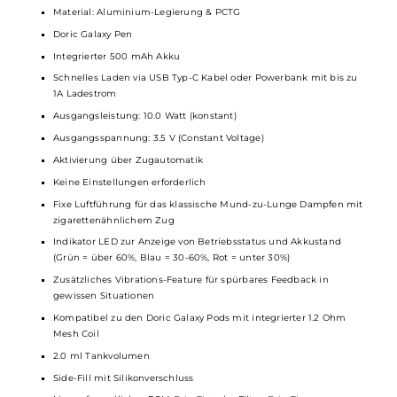
Technische Daten
Pod-System
für das klassische Mund-zu-Lunge (MTL) Dampfen
Ergonomisch-schlankes Pen Design
Kompakt und leicht
Ansprechende
Optik
Perfekt für den mobilen Einsatz
Einfachste Handhabung und daher ideal für
Einsteiger
und
Umsteiger
Material: Aluminium-Legierung & PCTG
Doric Galaxy Pen
Integrierter 500 mAh Akku
Schnelles Laden via USB Typ-C Kabel oder Powerbank mit bis z
1A Ladestrom
Ausgangsleistung: 10.0 Watt (konstant)
Ausgangsspannung: 3.5 V (Constant Voltage)