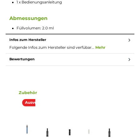
Zusätzliches Vibrations-Feature für spürbares Feedback in
gewissen Situationen
Kompatibel zu den Doric Galaxy Pods mit integrierter 1.2
Ohm Mesh Coil
2.0 ml Tankvolumen
Side-Fill mit Silikonverschluss
Lippenfreundliches POM Drip Tip oder Filter Drip Tips
verwendbar
Magnetische Pod-Fixierung
Doric Galaxy Powerbank
Integrierter 1800 mAh Akku
Schnelles Laden der Powerbank über den USB Typ-C
Anschluss mit 5V / 1A
Magnetische Aufnahme des Doric Galaxy Pen
Aufbewahrungsmöglichkeit für das POM Drip Tip in der
Powerbank
Separater Powerbutton (5-Klick An/Aus)
Anzeige des Akkustandes der Powerbank über 3 Indikator
LEDs nach Druck auf den Powerbutton
Alle relevanten Schutzschaltungen integriert
Pass-Through fähig