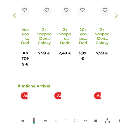
Lieferumfang
1 x VooPoo Doric Galaxy Pen
1 x VooPoo Doric Galaxy Powerbank 1800 mAh
1 x VooPoo Doric Galaxy Ersatz-Pod 1.2 Ohm
1 x POM Drip Tip
3 x Filter Drip Tip
1 x USB Typ-C Kabel
1 x Bedienungsanleitung
Abmessungen
Füllvolumen: 2.0 ml
Infos zum Hersteller
Folgende Infos zum Hersteller sind verfübar...
Mehr
Bewertungen