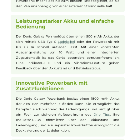
Ergonomisches Design und autarke
Powerbank
Das
VooPoo
Doric Galaxy Kit bietet mit seinem ergonomisch-
schlanken Pen-Design nicht nur eine hochwertige
Optik
,
sondern auch hervorragende Handhabung. Die mitgelieferte
Powerbank macht das Kit zum idealen Reisebegleiter, da sie
den Pen unabhängig von einer externen Stromquelle hält.
Leistungsstarker Akku und einfache
Bedienung
Der Doric Galaxy Pen verfügt über einen 500 mAh Akku, der
sich mittels USB Typ-C
Ladekabel
oder der Powerbank mit
bis zu 1A schnell aufladen lässt. Mit einer konstanten
Ausgangsleistung von 10 Watt und einer integrierten
Zugautomatik ist das Gerät besonders benutzerfreundlich.
Eine Indikator-LED und ein Vibrations-Feature geben
Feedback über den Akkustand und Betriebsstatus.
Innovative Powerbank mit