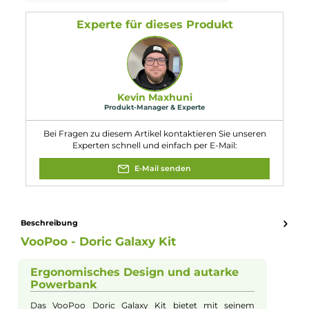
1 x USB Typ-C Kabel
1 x Bedienungsanleitung
Abmessungen
Füllvolumen: 2.0 ml
Eigenschaften
Akkuform:
Interner Akku
Akkukapazität:
500mAh
, 1800mAh
Bauform:
Pod-System
, Stick-Gerät
Eigenschaften:
Chic & Modisch
, Einsteigerfreundlich
Farbfamilie:
Blau
Füllvolumen:
2ml
Geregelter Akkuträger:
Ja
Maximale Leistung:
10W
Zugverhalten:
Mouth-to-Lung
Experte für dieses Produkt