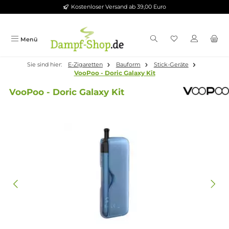
Kostenloser Versand ab 39,00 Euro
Zum Hauptinhalt springen
Menü
Sie sind hier:
E-Zigaretten
Bauform
Stick-Geräte
VooPoo - Doric Galaxy Kit
VooPoo - Doric Galaxy Kit
Bildergalerie überspringen