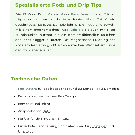
Zusatzfunktionen
Die Doric Galaxy Powerbank besitzt einen 1800 mAh Akku,
der den Pen mehrfach aufladen kann. Sie ermöglicht das
Dampfen auch während des Ladevorgangs und verfügt über
ein Fach zur sicheren Aufbewahrung des
Drip Tips
. Ihre
Indikator-LEDs informieren über den Akkustand und
Ladevorgang, und ein separater Powerbutton ermöglicht die
Deaktivierung der Ladefunktion.
Spezialisierte Pods und Drip Tips
Die 1.2 Ohm Doric Galaxy Mesh
Pods
fassen bis zu 2.0 ml
Liquid
und sorgen mit der festverbauten Mesh
Coil
für ein
geschmacksintensives Dampferlebnis. Die
Pods
sind sowohl
mit einem ergonomischen POM
Drip Tip
als auch mit Filter
Mundstücken nutzbar, die ein dem traditionellen Rauchen
ähnliches Zuggefühl bieten. Die magnetische Fixierung des
Pods am Pen ermöglicht einen einfachen Wechsel am Ende
der
Coil
-Lebensdauer.