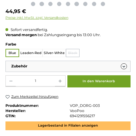
Regulärer Preis:
44,95 €
Preise inkl. MwSt. zzgl. Versandkosten
Sofort versandfertig.
Versand morgen
bei Zahlungseingang bis 13:00 Uhr.
auswählen
Farbe
Blue
Leaden-Red
Silver-White
Black
(Diese Option ist zurzeit nicht verfü
Zubehör
Produkt Anzahl: Gib den gewünschten Wert ein oder benutze die Schaltflächen um die 
In den Warenkorb
Zum Merkzettel hinzufügen
Produktnummer:
VOP_DORG-003