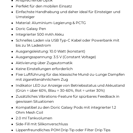
Akku, der den Pen mehrfach aufladen kann. Sie
ermöglicht das Dampfen auch während des
Ladevorgangs und verfügt über ein Fach zur sicheren
Aufbewahrung des Drip Tips. Ihre Indikator-LEDs
informieren über den Akkustand und Ladevorgang,
und ein separater Powerbutton ermöglicht die
Deaktivierung der Ladefunktion.
Spezialisierte Pods und Drip Tips
Die 1.2 Ohm Doric Galaxy Mesh Pods fassen bis zu 2.0
ml Liquid und sorgen mit der festverbauten Mesh Coil
für ein geschmacksintensives Dampferlebnis. Die
Pods sind sowohl mit einem ergonomischen POM
Drip Tip als auch mit Filter Mundstücken nutzbar, die
ein dem traditionellen Rauchen ähnliches Zuggefühl
bieten. Die magnetische Fixierung des Pods am Pen
ermöglicht einen einfachen Wechsel am Ende der
Coil-Lebensdauer.
Technische Daten