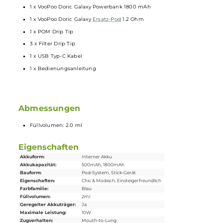
mit 5V / 1A
Magnetische Aufnahme des Doric Galaxy Pen
Aufbewahrungsmöglichkeit für das POM Drip Tip in der
Powerbank
Separater Powerbutton (5-Klick An/Aus)
Anzeige des Akkustandes der Powerbank über 3 Indikator LEDs
nach Druck auf den Powerbutton
Alle relevanten
Schutzschaltungen
integriert
Pass-Through fähig
Lieferumfang
1 x
VooPoo
Doric Galaxy Pen
1 x VooPoo Doric Galaxy Powerbank 1800 mAh
1 x VooPoo Doric Galaxy
Ersatz-Pod
1.2 Ohm
1 x POM Drip Tip
3 x Filter Drip Tip