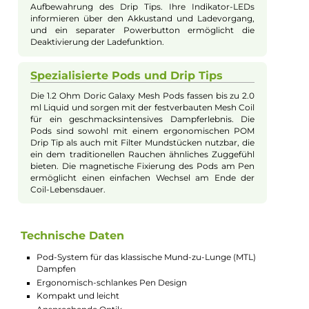
ergonomisch-schlanken Pen-Design nicht nur eine
hochwertige Optik, sondern auch hervorragende
Handhabung. Die mitgelieferte Powerbank macht
das Kit zum idealen Reisebegleiter, da sie den Pen
unabhängig von einer externen Stromquelle hält.
Leistungsstarker Akku und einfache
Bedienung
Der Doric Galaxy Pen verfügt über einen 500 mAh
Akku, der sich mittels USB Typ-C Ladekabel oder der
Powerbank mit bis zu 1A schnell aufladen lässt. Mit
einer konstanten Ausgangsleistung von 10 Watt und
einer integrierten Zugautomatik ist das Gerät
besonders benutzerfreundlich. Eine Indikator-LED
und ein Vibrations-Feature geben Feedback über den
Akkustand und Betriebsstatus.
Innovative Powerbank mit
Zusatzfunktionen
Die Doric Galaxy Powerbank besitzt einen 1800 mAh