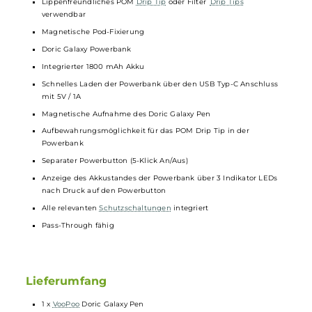
Aktivierung über Zugautomatik
Keine Einstellungen erforderlich
Fixe Luftführung für das klassische Mund-zu-Lunge Dampfen m
zigarettenähnlichem Zug
Indikator LED zur Anzeige von Betriebsstatus und Akkustand
(Grün = über 60%, Blau = 30-60%, Rot = unter 30%)
Zusätzliches Vibrations-Feature für spürbares Feedback in
gewissen Situationen
Kompatibel zu den Doric Galaxy Pods mit integrierter 1.2 Ohm
Mesh Coil
2.0 ml Tankvolumen
Side-Fill mit Silikonverschluss
Lippenfreundliches POM
Drip Tip
oder Filter
Drip Tips
verwendbar
Magnetische Pod-Fixierung
Doric Galaxy Powerbank
Integrierter 1800 mAh Akku
Schnelles Laden der Powerbank über den USB Typ-C Anschluss