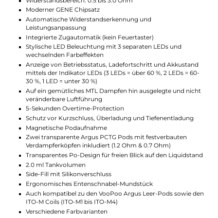
Zugautomatik. Eine dreistufige LED Anzeige
informiert über Betriebsstatus und Akkustand und
bietet zusätzlich attraktive RGB-Lichteffekte.
Pods und Coils
Im Lieferumfang des Argus P1 [S] Kits sind zwei Argus
Pods mit festverbauten Mesh Coils enthalten, die eine
hervorragende Geschmackswiedergabe und
Dampfproduktion bieten. Die Pods fassen bis zu 2.0
ml Liquid und verfügen über ein einfaches Side-Fill-
System. Das ergonomische Mundstück und die nicht
veränderbare Luftführung sind ideal für MTL- und
strenges RDL-Dampfen. Zusätzlich sind separat
erhältliche Leer-Pods mit austauschbaren ITO Mesh
Coils kompatibel, die eine weitere Anpassung des
Dampferlebnisses ermöglichen.
Technische Daten
Hochwertiges Pod Kit für MTL und RDL