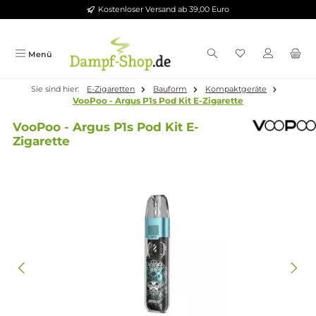
Kostenloser Versand ab 39,00 Euro
Zum Hauptinhalt springen
Menü
Sie sind hier:
E-Zigaretten
Bauform
Kompaktgeräte
VooPoo - Argus P1s Pod Kit E-Zigarette
VooPoo - Argus P1s Pod Kit E-
Zigarette
Bildergalerie überspringen