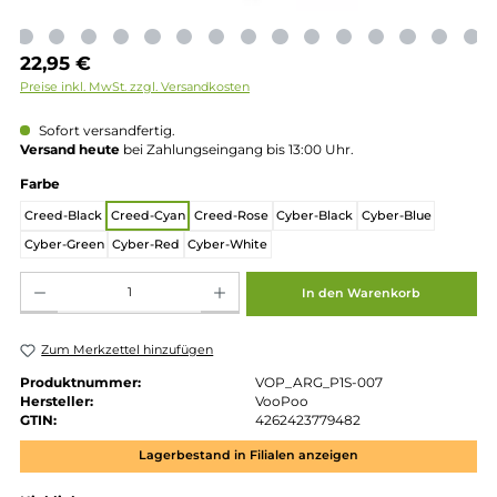
Regulärer Preis:
22,95 €
Preise inkl. MwSt. zzgl. Versandkosten
Sofort versandfertig.
Versand heute
bei Zahlungseingang bis 13:00 Uhr.
auswählen
Farbe
Creed-Black
Creed-Cyan
Creed-Rose
Cyber-Black
Cyber-Blue
Cyber-Green
Cyber-Red
Cyber-White
Produkt Anzahl: Gib den gewünschten Wert ein oder benutze die Schaltflächen um die 
In den Warenkorb
Zum Merkzettel hinzufügen
Produktnummer:
VOP_ARG_P1S-007