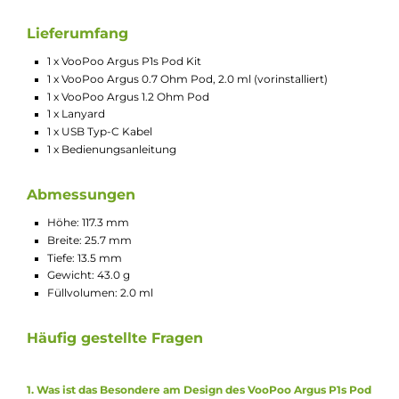
Kompaktes und schlankes Design
Extrem leicht
Futuristische Optik
Ergonomische Stick-Form und angenehme Haptik
Inklusive stylischem Lanyard
Einfache Handhabung
Material: Kunststoff (Mod) & PCTG (Pod)
Integrierter 800 mAh Akku
USB Typ-C Fast-Charging mit 5 V / 2 A
Ausgangsleistung: 5 bis 25 Watt
Ausgangsspannung: 3.2 bis 4.2 Volt
Widerstandsbereich: 0.5 bis 3.0 Ohm
Moderner GENE Chipsatz
Automatische Widerstandserkennung und
Leistungsanpassung
Integrierte Zugautomatik (kein Feuertaster)
Stylische LED Beleuchtung mit 3 separaten LEDs und
wechselnden Farbeffekten
Anzeige von Betriebsstatus, Ladefortschritt und Akkustan
mittels der Indikator LEDs (3 LEDs = über 60 %, 2 LEDs = 6
30 %, 1 LED = unter 30 %)