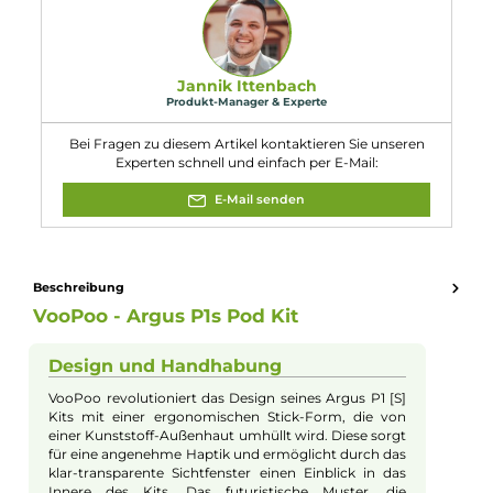
Bedienungsanleitung.
9. Welche Abmessungen und Gewicht hat das Argus P1s
Kit?
Das Kit hat eine Höhe von 117.3 mm, eine Breite von 25.7 mm, ei
Tiefe von 13.5 mm und ein Gewicht von 43.0 g.
10. Welche Erweiterungsmöglichkeiten bietet das Argus
P1s Kit?
Das Kit ist auch kompatibel zu den VooPoo Argus Leer-Pods sow
den ITO-M Coils, was eine weitere Anpassung des
Dampferlebnisses ermöglicht.
Eigenschaften
Akkuform:
Interner Akku
Akkukapazität:
800mAh
Bauform:
Kompaktgerät
, Pod-System
Eigenschaften:
Besondere Optik
, Einsteigerfreundlich
Füllvolumen:
2ml
Geregelter Akkuträger:
Ja