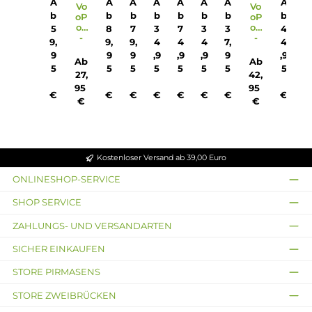
und Akkustand und bietet zusätzlich attraktive RGB-
Lichteffekte, die dem Kit einen stylischen Look verleihen.
8. Welchen Inhalt hat der Lieferumfang des Argus P1s Kits?
Der Lieferumfang des Argus P1s Kits beinhaltet das Pod Kit
zwei Argus Pods, ein Lanyard, ein USB Typ-C Kabel und ei
Bedienungsanleitung.
9. Welche Abmessungen und Gewicht hat das Argus P1s Kit
Das Kit hat eine Höhe von 117.3 mm, eine Breite von 25.7 
eine Tiefe von 13.5 mm und ein Gewicht von 43.0 g.
10. Welche Erweiterungsmöglichkeiten bietet das Argus P1
Kit?
Das Kit ist auch kompatibel zu den VooPoo Argus Leer-Po
sowie den ITO-M Coils, was eine weitere Anpassung des
Dampferlebnisses ermöglicht.
Infos zum Hersteller