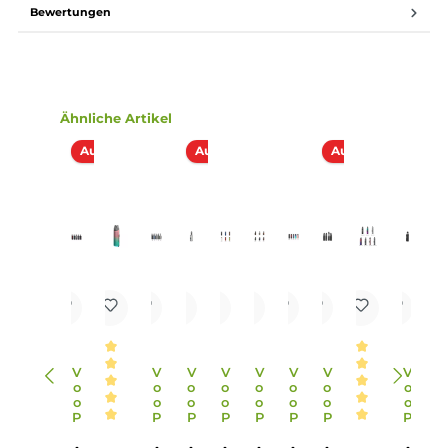
Aktivierung erfolgt bequem über eine integrierte
Zugautomatik.
5. Welche Pods und Coils sind im Lieferumfang des Argus P
Kits enthalten?
Im Lieferumfang des Argus P1s Kits sind zwei Argus Pods 
festverbauten Mesh Coils enthalten, die eine hervorragend
Geschmackswiedergabe und Dampfproduktion bieten.
6. Welche technischen Daten sind für das Argus P1s Kit
relevant?
Das Kit bietet eine Ausgangsleistung von 5 bis 25 Watt, ein
Akkukapazität von 800 mAh, moderne Sicherheitsfunktio
und die Möglichkeit der Nutzung von ITO-M Coils.
7. Welche Informationen geben die LED Anzeige und die R
Lichteffekte des Kits?
Die dreistufige LED Anzeige informiert über Betriebsstatus