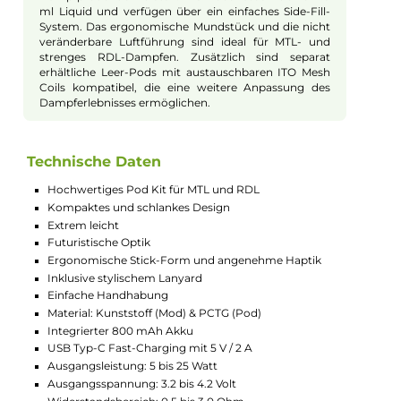
Design und Handhabung
VooPoo revolutioniert das Design seines Argus P1 [S]
Kits mit einer ergonomischen Stick-Form, die von
einer Kunststoff-Außenhaut umhüllt wird. Diese sorgt
für eine angenehme Haptik und ermöglicht durch das
klar-transparente Sichtfenster einen Einblick in das
Innere des Kits. Das futuristische Muster, die
glänzenden Schriftzüge und die optisch abgesetzte
Pod-Aufnahme machen das Kit zu einem echten
Hingucker. Das Kit ist äußerst leicht und kompakt,
wodurch es sich ideal für Einsteiger und Umsteiger
eignet.
Akku und Leistung
Der Argus P1 [S] wird von einem 800 mAh Akku
angetrieben, der eine schnelle Aufladung via USB Typ-
C Anschluss ermöglicht und eine maximale
Ausgangsleistung von bis zu 25 Watt liefert. Der GENE
Chip passt die Leistungsausgabe automatisch an den
verwendeten Pod und Coilwiderstand an. Die
Aktivierung erfolgt bequem über eine integrierte