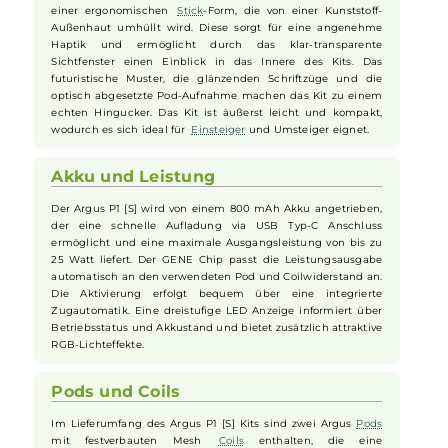
VooPoo - Argus P1s Pod Kit
Design und Handhabung
VooPoo
revolutioniert das Design seines Argus P1 [S] Kits mit
einer ergonomischen
Stick
-Form, die von einer Kunststoff-
Außenhaut umhüllt wird. Diese sorgt für eine angenehme
Haptik und ermöglicht durch das klar-transparente
Sichtfenster einen Einblick in das Innere des Kits. Das
futuristische Muster, die glänzenden Schriftzüge und die
optisch abgesetzte Pod-Aufnahme machen das Kit zu einem
echten Hingucker. Das Kit ist äußerst leicht und kompakt,
wodurch es sich ideal für
Einsteiger
und Umsteiger eignet.
Akku und Leistung
Der Argus P1 [S] wird von einem 800 mAh Akku angetrieben,
der eine schnelle Aufladung via USB Typ-C Anschluss
ermöglicht und eine maximale Ausgangsleistung von bis zu
25 Watt liefert. Der GENE Chip passt die Leistungsausgabe