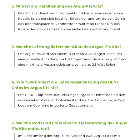
Breite: 25.7 mm
Tiefe: 13.5 mm
Gewicht: 43.0 g
Füllvolumen: 2.0 ml
Häufig gestellte Fragen
1. Was ist das Besondere am Design des VooPoo Argus P1
Pod Kits?
Das Besondere am Design des VooPoo Argus P1s Pod Kits ist die
ergonomische Stick-Form, umhüllt von einer Kunststoff-
Außenhaut. Das futuristische Muster, glänzende Schriftzüge und
die optisch abgesetzte Pod-Aufnahme machen das Kit zu einem
echten Hingucker.
2. Wie ist die Handhabung des Argus P1s Kits?
Das Kit ist äußerst leicht, kompakt und bietet eine angenehme