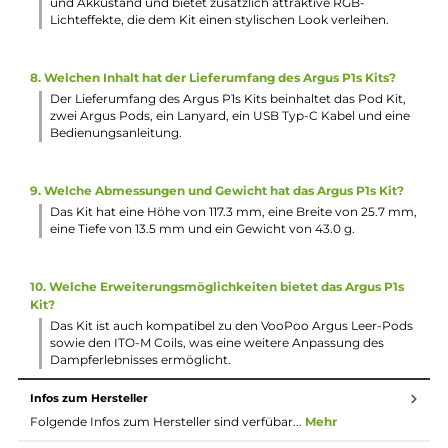
zu einem echten Hingucker.
2. Wie ist die Handhabung des Argus P1s Kits?
Das Kit ist äußerst leicht, kompakt und bietet eine
angenehme Haptik. Es eignet sich ideal für Einsteiger und
Umsteiger. Durch das klar-transparente Sichtfenster erhäl
man Einblick in das Innere des Kits, das zudem eine einfac
Handhabung bietet.
3. Welche Leistung liefert der Akku des Argus P1s Kits?
Der Argus P1s wird von einem 800 mAh Akku angetrieben
der eine schnelle Aufladung via USB Typ-C Anschluss
ermöglicht und eine maximale Ausgangsleistung von bis z
25 Watt liefert.
4. Wie funktioniert die Leistungsanpassung des GENE Chips
im Argus P1s Kit?
Der GENE Chip passt die Leistungsausgabe automatisch a
den verwendeten Pod und Coilwiderstand an. Die