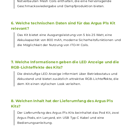
Haptik. Es eignet sich ideal für
Einsteiger
und Umsteiger. Durch
das klar-transparente Sichtfenster erhält man Einblick in das
Innere des Kits, das zudem eine einfache Handhabung bietet.
3. Welche Leistung liefert der Akku des Argus P1s Kits?
Der Argus P1s wird von einem 800 mAh Akku angetrieben, der
eine schnelle Aufladung via USB Typ-C Anschluss ermöglicht un
eine maximale Ausgangsleistung von bis zu 25 Watt liefert.
4. Wie funktioniert die Leistungsanpassung des GENE
Chips im Argus P1s Kit?
Der GENE Chip passt die Leistungsausgabe automatisch an den
verwendeten Pod und Coilwiderstand an. Die Aktivierung erfolgt
bequem über eine integrierte Zugautomatik.
5. Welche Pods und Coils sind im Lieferumfang des Argu
P1s Kits enthalten?
Im Lieferumfang des Argus P1s Kits sind zwei Argus Pods mit