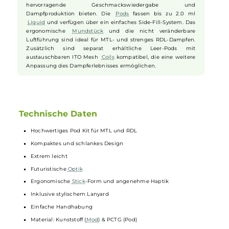
automatisch an den verwendeten Pod und Coilwiderstand an.
Die Aktivierung erfolgt bequem über eine integrierte
Zugautomatik. Eine dreistufige LED Anzeige informiert über
Betriebsstatus und Akkustand und bietet zusätzlich attraktive
RGB-Lichteffekte.
Pods und Coils
Im Lieferumfang des Argus P1 [S] Kits sind zwei Argus
Pods
mit festverbauten Mesh
Coils
enthalten, die eine
hervorragende Geschmackswiedergabe und
Dampfproduktion bieten. Die
Pods
fassen bis zu 2.0 ml
Liquid
und verfügen über ein einfaches Side-Fill-System. Das
ergonomische
Mundstück
und die nicht veränderbare
Luftführung sind ideal für MTL- und strenges RDL-Dampfen.
Zusätzlich sind separat erhältliche Leer-Pods mit
austauschbaren ITO Mesh
Coils
kompatibel, die eine weitere
Anpassung des Dampferlebnisses ermöglichen.
Technische Daten