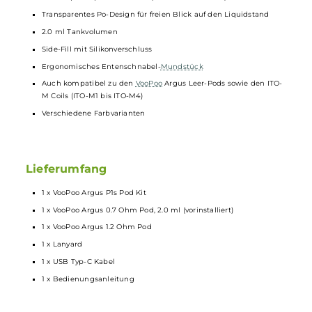
Integrierte Zugautomatik (kein Feuertaster)
Stylische LED Beleuchtung mit 3 separaten LEDs und
wechselnden Farbeffekten
Anzeige von Betriebsstatus, Ladefortschritt und Akkustand
mittels der Indikator LEDs (3 LEDs = über 60 %, 2 LEDs = 60-30 %
1 LED = unter 30 %)
Auf ein gemütliches MTL Dampfen hin ausgelegte und nicht
veränderbare Luftführung
5-Sekunden Overtime-Protection
Schutz vor Kurzschluss, Überladung und Tiefenentladung
Magnetische Podaufnahme
Zwei transparente Argus PCTG Pods mit festverbauten
Verdampferköpfen inkludiert (1.2 Ohm & 0.7 Ohm)
Transparentes Po-Design für freien Blick auf den Liquidstand
2.0 ml Tankvolumen
Side-Fill mit Silikonverschluss
Ergonomisches Entenschnabel-
Mundstück
Auch kompatibel zu den
VooPoo
Argus Leer-Pods sowie den ITO