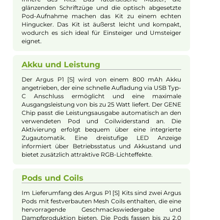
Maximale Leistung:
25W
Zugverhalten:
Mouth-to-Lung
Experte für dieses Produkt
Jannik Ittenbach
Produkt-Manager & Experte
Bei Fragen zu diesem Artikel kontaktieren Sie unseren
Experten schnell und einfach per E-Mail:
E-Mail senden
Beschreibung
VooPoo - Argus P1s Pod Kit