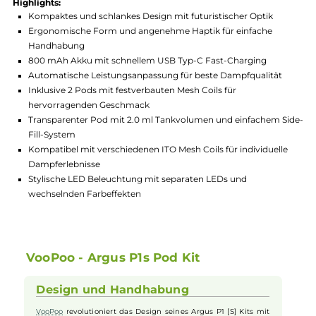
Hersteller:
VooPoo
GTIN:
4262423779482
Lagerbestand in Filialen anzeigen
Highlights:
Kompaktes und schlankes Design mit futuristischer Optik
Ergonomische Form und angenehme Haptik für einfache
Handhabung
800 mAh Akku mit schnellem USB Typ-C Fast-Charging
Automatische Leistungsanpassung für beste Dampfqualität
Inklusive 2 Pods mit festverbauten Mesh Coils für
hervorragenden Geschmack
Transparenter Pod mit 2.0 ml Tankvolumen und einfachem 
Fill-System
Kompatibel mit verschiedenen ITO Mesh Coils für individuell
Dampferlebnisse
Stylische LED Beleuchtung mit separaten LEDs und
wechselnden Farbeffekten