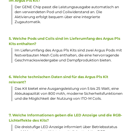
1 x USB Typ-C Kabel
1 x Bedienungsanleitung
Abmessungen
Höhe: 117.3 mm
Breite: 25.7 mm
Tiefe: 13.5 mm
Gewicht: 43.0 g
Füllvolumen: 2.0 ml
Häufig gestellte Fragen
1. Was ist das Besondere am Design des VooPoo Argus P1s 
Kits?
Das Besondere am Design des VooPoo Argus P1s Pod Kits 
die ergonomische Stick-Form, umhüllt von einer Kunststof
Außenhaut. Das futuristische Muster, glänzende Schriftzüg
und die optisch abgesetzte Pod-Aufnahme machen das Ki