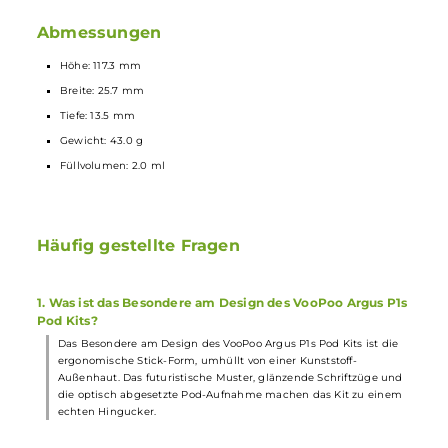
M Coils (ITO-M1 bis ITO-M4)
Verschiedene Farbvarianten
Lieferumfang
1 x VooPoo Argus P1s Pod Kit
1 x VooPoo Argus 0.7 Ohm Pod, 2.0 ml (vorinstalliert)
1 x VooPoo Argus 1.2 Ohm Pod
1 x Lanyard
1 x USB Typ-C Kabel
1 x Bedienungsanleitung
Abmessungen
Höhe: 117.3 mm