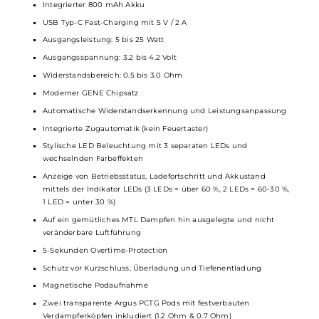
Hochwertiges Pod Kit für MTL und RDL
Kompaktes und schlankes Design
Extrem leicht
Futuristische
Optik
Ergonomische
Stick
-Form und angenehme Haptik
Inklusive stylischem Lanyard
Einfache Handhabung
Material: Kunststoff (
Mod
) & PCTG (Pod)
Integrierter 800 mAh Akku
USB Typ-C Fast-Charging mit 5 V / 2 A
Ausgangsleistung: 5 bis 25 Watt
Ausgangsspannung: 3.2 bis 4.2 Volt
Widerstandsbereich: 0.5 bis 3.0 Ohm
Moderner GENE Chipsatz
Automatische Widerstandserkennung und Leistungsanpassung