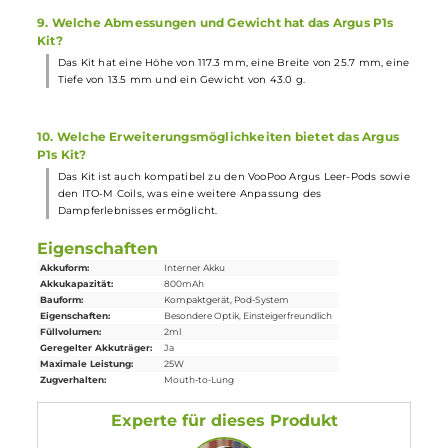
festverbauten Mesh Coils enthalten, die eine hervorragende
Geschmackswiedergabe und Dampfproduktion bieten.
6. Welche technischen Daten sind für das Argus P1s Kit
relevant?
Das Kit bietet eine Ausgangsleistung von 5 bis 25 Watt, eine
Akkukapazität von 800 mAh, moderne Sicherheitsfunktionen un
die Möglichkeit der Nutzung von ITO-M Coils.
7. Welche Informationen geben die LED Anzeige und die
RGB-Lichteffekte des Kits?
Die dreistufige LED Anzeige informiert über Betriebsstatus und
Akkustand und bietet zusätzlich attraktive RGB-Lichteffekte, die
dem Kit einen stylischen Look verleihen.
8. Welchen Inhalt hat der Lieferumfang des Argus P1s
Kits?
Der Lieferumfang des Argus P1s Kits beinhaltet das Pod Kit, zwei
Argus Pods, ein Lanyard, ein USB Typ-C Kabel und eine