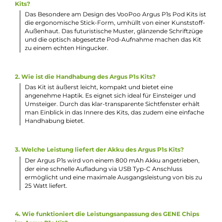
Auf ein gemütliches MTL Dampfen hin ausgelegte und nic
veränderbare Luftführung
5-Sekunden Overtime-Protection
Schutz vor Kurzschluss, Überladung und Tiefenentladung
Magnetische Podaufnahme
Zwei transparente Argus PCTG Pods mit festverbauten
Verdampferköpfen inkludiert (1.2 Ohm & 0.7 Ohm)
Transparentes Po-Design für freien Blick auf den Liquidst
2.0 ml Tankvolumen
Side-Fill mit Silikonverschluss
Ergonomisches Entenschnabel-Mundstück
Auch kompatibel zu den VooPoo Argus Leer-Pods sowie 
ITO-M Coils (ITO-M1 bis ITO-M4)
Verschiedene Farbvarianten
Lieferumfang
1 x VooPoo Argus P1s Pod Kit
1 x VooPoo Argus 0.7 Ohm Pod, 2.0 ml (vorinstalliert)
1 x VooPoo Argus 1.2 Ohm Pod
1 x Lanyard