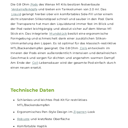
überflüssig macht, erledigt hierbei ihre Aufgabe präzise und
zuverlässig. Das Wenax M1 Kit bietet in Verbindung mit der nicht
justierbaren Dual-Side Airflow, mit ihren zwei gegenüberliegenden
Einzelbohrungen, ein restriktives MTL Zugverhalten, nahe dem einer
echten Tabakzigarette. Dies wird insbesondere Rauchern den
Umstieg auf die
E-Zigarette
erleichtern!
Eine Farb-LED am Stick informiert bei jedem Zug über den aktuelle
Akkustand des handlichen Kits und über den USB Typ-C Port an der
Unterseite kann der Akku mit bis zu 1 A zügig wieder aufgeladen
werden.
Die 0.8 Ohm
Pods
des Wenax M1 Kits besitzen festverbaute
Verdampferköpfe
und bieten ein Tankvolumen von 2.0 ml. Das
Liquid
gelangt hierbei über ein komfortables Side-Fill unter einem
dicht sitzenden Silikonstöpsel schnell und sauber in den Pod. Dank
der Transparenz hat man den Liquidstand immer fest im Blick und
der Pod rastet leichtgängig und absolut sicher auf dem Wenax M1
Stick ein. Das integrierte
Mundstück
besitzt eine ergonomische
Formgebung und schmeichelt dank einer zusätzlichen Silikon-
Ummantelung den Lippen. Es ist optimal für das klassisch-restriktiv
MTL/Backendampfen geeignet. Die 0.8 Ohm
Coils
entwickeln im
Inneren der Pods einen außerordentlich intensiven und detailreiche
Geschmack und sorgen für dichten und angenehm warmen Dampf.
Am Ende der
Coil
-Lebensdauer wird der gesamte Pod einfach durc