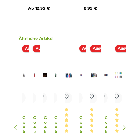
integriert?
Das Kit verfügt über eine 10-Sekunden-Zugdauerbegrenz
und relevante Schutzschaltungen, die die sicherheit des
Geräts und des Benutzers gewährleisten. Dies ist besonder
wichtig für unerfahrene Dampfer oder Menschen, die mit
elektronischen Geräten vorsichtig sind.
9. Welche Farbvarianten sind verfügbar?
Das Wenax M1 Kit ist in 8 trendigen Farbvarianten erhältlich
was es jedem Benutzer ermöglicht, ein Gerät zu wählen, d
ihrem persönlichen Stil und Vorlieben entspricht.
10. Für wen ist das GeekVape - Wenax M1 Pod Kit geeignet?
Das Wenax M1 Kit eignet sich besonders für Einsteiger und
Umsteiger von herkömmlichen Zigaretten, die ein
kompaktes, benutzerfreundliches und leistungsstarkes E-
Zigaretten-Kit suchen, das ein authentisches MTL-
Dampferlebnis bietet.