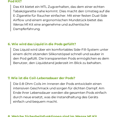
Füllvolumen: 2.0 ml
Häufig gestellte Fragen
1. Was ist das Besondere am GeekVape - Wenax M1 Pod Kit?
Das GeekVape - Wenax M1 Pod Kit zeichnet sich durch sein
schlankes und leichtes Design im Pen-Style aus und
ermöglicht restriktives MTL (Mouth-to-Lung) Dampfen. Es
verfügt über einen integrierten 800 mAh Akku und eine
Leistungsausgabe bis maximal 16 Watt. Die Pods haben ei
Widerstand von 0.8 Ohm und ein Tankvolumen von 2.0 ml
2. Wie ist die Handhabung des GeekVape - Wenax M1 Pod Ki
Dank seiner ergonomischen Form und des leichten Gewic
liegt das Wenax M1 Kit komfortabel in der Hand. Das intuiti
Design und die automatische Leistungsregulierung mach
die Handhabung des Kits extrem benutzerfreundlich, was
besonders für Einsteiger und Umsteiger von herkömmlic
Zigaretten vorteilhaft ist.