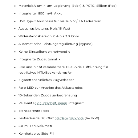
einen neuen ersetzt.
Technische Daten
Schlankes und leichtes Pod-Kit für restriktives
MTL/Backendampfen
Ergonomisches Pen-Style Design im
Zigarren
-Look
Robuste
und kratzfeste Oberfläche
Komfortable Haptik
Material: Aluminium-Legierung (Stick) & PCTG, Silikon (Pod)
Integrierter 800 mAh Akku
USB Typ-C Anschluss für bis zu 5 V / 1 A Ladestrom
Ausgangsleistung: 9 bis 16 Watt
Widerstandsbereich: 0.4 bis 3.0 Ohm
Automatische Leistungsregulierung (Bypass)
Keine Einstellungen notwendig