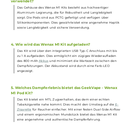
Das GeekVape - Wenax M1 Pod Kit zeichnet sich durch sein
schlankes und leichtes Design im Pen-Style aus und ermöglicht
restriktives MTL (Mouth-to-Lung) Dampfen. Es verfügt über eine
integrierten 800 mAh Akku und eine Leistungsausgabe bis
maximal 16 Watt. Die Pods haben einen Widerstand von 0.8 Oh
und ein Tankvolumen von 2.0 ml.
2. Wie ist die Handhabung des GeekVape - Wenax M1 Po
Kits?
Dank seiner ergonomischen Form und des leichten Gewichts
liegt das Wenax M1 Kit komfortabel in der Hand. Das intuitive
Design und die automatische Leistungsregulierung machen die
Handhabung des Kits extrem benutzerfreundlich, was besonder
für
Einsteiger
und Umsteiger von herkömmlichen Zigaretten
vorteilhaft ist.
3. Welche Materialien wurden beim Bau des Kits
verwendet?
Das Gehäuse des Wenax M1 Kits besteht aus hochwertiger
Aluminium-Legierung, die für Robustheit und Langlebigkeit