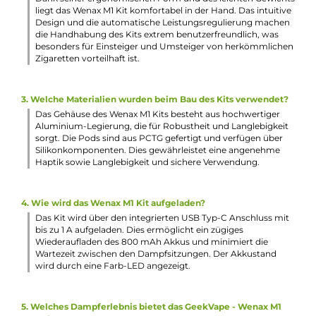
Farb-LED zur Anzeige des Akkustandes
10-Sekunden Zugdauerbegrenzung
Relevante Schutzschaltungen integriert
Transparente Pods
Festverbaute 0.8 Ohm Verdampferköpfe (14-16 W)
2.0 ml Tankvolumen
Komfortables Side-Fill
Ergonomisches MTL Mundstück mit lippenfreundlicher
Silikon-Ummantelung
Lieferumfang
1x GeekVape Wenax M1 Pod Mod Akkuträger
1x GeekVape Wenax M1 Ersatz-Pod 0.8 Ohm (Vorinstalliert)
1x Bedienungsanleitung
Abmessungen
Länge: 115.5 mm
Durchmesser: 16.0 mm
Gewicht: 34.0 g