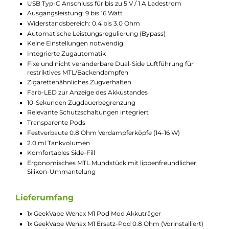
bietet in Verbindung mit der nicht justierbaren Dual-Side Airfl
mit ihren zwei gegenüberliegenden Einzelbohrungen, ein
restriktives MTL Zugverhalten, nahe dem einer echten
Tabakzigarette. Dies wird insbesondere Rauchern den Umstie
auf die E-Zigarette erleichtern!
Eine Farb-LED am Stick informiert bei jedem Zug über den
aktuellen Akkustand des handlichen Kits und über den USB Ty
C Port an der Unterseite kann der Akku mit bis zu 1 A zügig
wieder aufgeladen werden.
Die 0.8 Ohm Pods des Wenax M1 Kits besitzen festverbaute
Verdampferköpfe und bieten ein Tankvolumen von 2.0 ml. Da
Liquid gelangt hierbei über ein komfortables Side-Fill unter
einem dicht sitzenden Silikonstöpsel schnell und sauber in de
Pod. Dank der Transparenz hat man den Liquidstand immer fe
im Blick und der Pod rastet leichtgängig und absolut sicher au
dem Wenax M1 Stick ein. Das integrierte Mundstück besitzt ein
ergonomische Formgebung und schmeichelt dank einer
zusätzlichen Silikon-Ummantelung den Lippen. Es ist optimal 
das klassisch-restriktive MTL/Backendampfen geeignet. Die 0.
Ohm Coils entwickeln im Inneren der Pods einen
außerordentlich intensiven und detailreichen Geschmack und
sorgen für dichten und angenehm warmen Dampf. Am Ende 
Coil-Lebensdauer wird der gesamte Pod einfach durch einen