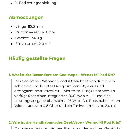
neuen ersetzt.
Technische Daten
Schlankes und leichtes Pod-Kit für restriktives
MTL/Backendampfen
Ergonomisches Pen-Style Design im Zigarren-Look
Robuste und kratzfeste Oberfläche
Komfortable Haptik
Material: Aluminium-Legierung (Stick) & PCTG, Silikon (Po
Integrierter 800 mAh Akku
USB Typ-C Anschluss für bis zu 5 V / 1 A Ladestrom
Ausgangsleistung: 9 bis 16 Watt
Widerstandsbereich: 0.4 bis 3.0 Ohm
Automatische Leistungsregulierung (Bypass)
Keine Einstellungen notwendig
Integrierte Zugautomatik
Fixe und nicht veränderbare Dual-Side Luftführung für
restriktives MTL/Backendampfen
Zigarettenähnliches Zugverhalten