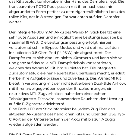
Füllvolumen:
2ml
Geregelter Akkuträger:
Ja
Maximale Leistung:
16W
Zugverhalten:
Mouth-to-Lung
Experte für dieses Produkt
Kevin Maxhuni
Produkt-Manager & Experte
Bei Fragen zu diesem Artikel kontaktieren Sie unseren
Experten schnell und einfach per E-Mail:
E-Mail senden
Beschreibung