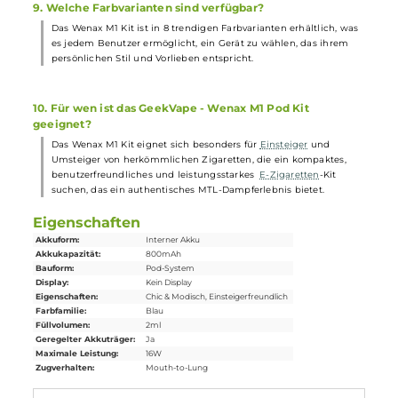
6. Wie wird das Liquid in die Pods gefüllt?
Das
Liquid
wird über ein komfortables Side-Fill-System unter
einem dicht sitzenden Silikonstöpsel schnell und sauber in den
Pod gefüllt. Die transparenten Pods ermöglichen es dem
Benutzer, den Liquidstand jederzeit im Blick zu behalten.
7. Wie ist die Coil-Lebensdauer der Pods?
Die 0.8 Ohm
Coils
im Inneren der Pods entwickeln einen
intensiven Geschmack und sorgen für dichten Dampf. Am Ende
ihrer Lebensdauer werden die gesamten Pods einfach durch
neue ersetzt, was die Instandhaltung des Geräts einfach und
bequem macht.
8. Welche Sicherheitsfunktionen sind im Wenax M1 Kit
integriert?
Das Kit verfügt über eine 10-Sekunden-Zugdauerbegrenzung u
relevante
Schutzschaltungen
, die die sicherheit des Geräts und
des Benutzers gewährleisten. Dies ist besonders wichtig für
unerfahrene Dampfer oder Menschen, die mit elektronischen
Geräten vorsichtig sind.