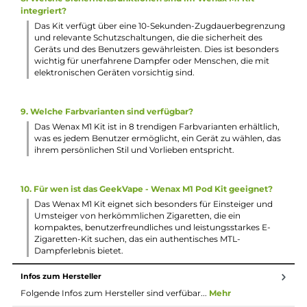
3. Welche Materialien wurden beim Bau des Kits verwendet
Das Gehäuse des Wenax M1 Kits besteht aus hochwertiger
Aluminium-Legierung, die für Robustheit und Langlebigkei
sorgt. Die Pods sind aus PCTG gefertigt und verfügen über
Silikonkomponenten. Dies gewährleistet eine angenehme
Haptik sowie Langlebigkeit und sichere Verwendung.
4. Wie wird das Wenax M1 Kit aufgeladen?
Das Kit wird über den integrierten USB Typ-C Anschluss m
bis zu 1 A aufgeladen. Dies ermöglicht ein zügiges
Wiederaufladen des 800 mAh Akkus und minimiert die
Wartezeit zwischen den Dampfsitzungen. Der Akkustand
wird durch eine Farb-LED angezeigt.
5. Welches Dampferlebnis bietet das GeekVape - Wenax M1
Pod Kit?
Das Kit bietet ein MTL Zugverhalten, das dem einer echten
Tabakzigarette nahe kommt. Dies macht den Umstieg auf 