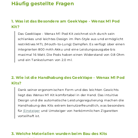
1x
GeekVape
Wenax M1 Pod
Mod
Akkuträger
1x GeekVape Wenax M1
Ersatz-Pod
0.8 Ohm (Vorinstalliert)
1x Bedienungsanleitung
Abmessungen
Länge: 115.5 mm
Durchmesser: 16.0 mm
Gewicht: 34.0 g
Füllvolumen: 2.0 ml
Häufig gestellte Fragen
1. Was ist das Besondere am GeekVape - Wenax M1 Pod
Kit?