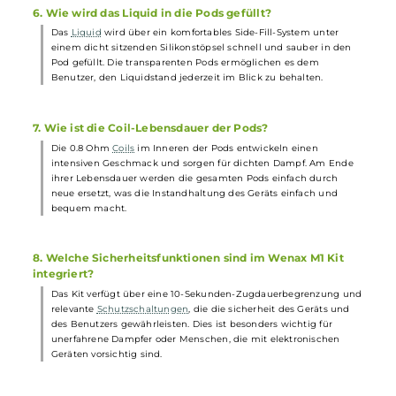
sorgt. Die Pods sind aus PCTG gefertigt und verfügen über
Silikonkomponenten. Dies gewährleistet eine angenehme Hapti
sowie Langlebigkeit und sichere Verwendung.
4. Wie wird das Wenax M1 Kit aufgeladen?
Das Kit wird über den integrierten USB Typ-C Anschluss mit bis
zu 1 A aufgeladen. Dies ermöglicht ein zügiges Wiederaufladen
des 800 mAh
Akkus
und minimiert die Wartezeit zwischen den
Dampfsitzungen. Der Akkustand wird durch eine Farb-LED
angezeigt.
5. Welches Dampferlebnis bietet das GeekVape - Wenax
M1 Pod Kit?
Das Kit bietet ein MTL Zugverhalten, das dem einer echten
Tabakzigarette nahe kommt. Dies macht den Umstieg auf die
E-
Zigarette
für Raucher einfacher. Mit einer festen Dual-Side Airfl
und einem ergonomischen Mundstück bietet das Wenax M1 Kit
eine angenehme und authentische Dampferfahrung.