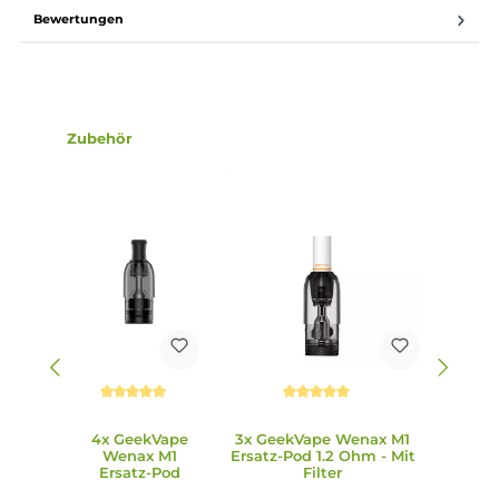
E-Zigarette für Raucher einfacher. Mit einer festen Dual-Si
Airflow und einem ergonomischen Mundstück bietet das
Wenax M1 Kit eine angenehme und authentische
Dampferfahrung.
6. Wie wird das Liquid in die Pods gefüllt?
Das Liquid wird über ein komfortables Side-Fill-System un
einem dicht sitzenden Silikonstöpsel schnell und sauber in
den Pod gefüllt. Die transparenten Pods ermöglichen es 
Benutzer, den Liquidstand jederzeit im Blick zu behalten.
7. Wie ist die Coil-Lebensdauer der Pods?
Die 0.8 Ohm Coils im Inneren der Pods entwickeln einen
intensiven Geschmack und sorgen für dichten Dampf. Am
Ende ihrer Lebensdauer werden die gesamten Pods einfac
durch neue ersetzt, was die Instandhaltung des Geräts
einfach und bequem macht.
8. Welche Sicherheitsfunktionen sind im Wenax M1 Kit