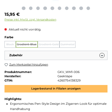
Regulärer Preis:
15,95 €
Preise inkl. MwSt. zzgl. Versandkosten
Aktuell nicht vorrätig.
auswählen
Farbe
Black
Gradient-Blue
Gradient-Gold
Gunmetal
(Diese Option ist zurzeit nicht verfügbar.)
(Diese Option ist zurzeit nicht verfügbar.)
(Diese Option ist zurzeit nicht verfügbar.)
(Diese Option ist zurzeit nich
Zubehör
Zum Merkzettel hinzufügen
Produktnummer:
GKV_WM1-006
Hersteller:
GeekVape
GTIN:
4260754138329
Lagerbestand in Filialen anzeigen