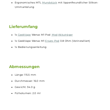
Integrierte Zugautomatik
Fixe und nicht veränderbare Dual-Side Luftführung für
restriktives MTL/Backendampfen
Zigarettenähnliches Zugverhalten
Farb-LED zur Anzeige des Akkustandes
10-Sekunden Zugdauerbegrenzung
Relevante
Schutzschaltungen
integriert
Transparente Pods
Festverbaute 0.8 Ohm
Verdampferköpfe
(14-16 W)
2.0 ml Tankvolumen
Komfortables Side-Fill
Ergonomisches MTL
Mundstück
mit lippenfreundlicher Silikon-
Ummantelung
Lieferumfang