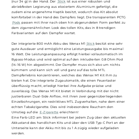
GeekVape - Wenax M1 Pod Kit
Mit einer Länge von gerade einmal 115.5 mm und einem
Durchmesser von 16 mm liegt
GeekVape
's schickes Wenax M1 Kit im
modernen Pen-Style Design absolut ergonomisch und extrem leicht
(nur 34 g) in der Hand. Der
Stick
ist aus einer robusten und
abriebfesten Legierung aus eloxiertem Aluminium gefertigt, die
zudem eine angenehme Haptik besitzt, wodurch das Kit absolut
komfortabel in der Hand des Dampfers liegt. Die transparenten PCT
Pods
passen mit ihrer nach oben hin abgerundeten Form perfekt z
dem zigarrenähnlichen Look des tollen Kits, das in 8 trendigen
Farbvarianten auf den Dampfer wartet.
Der integrierte 800 mAh Akku des Wenax M1
Stick
besitzt eine sehr
gute Ausdauer und ermöglicht eine Leistungsausgabe bis maximal
16 Watt. Die Leistungsanpassung erfolgt hierbei vollautomatisch im
Bypass-Modus und wird optimal auf den inkludierten 0.8 Ohm Pod
(14-16 W) hin abgestimmt. Der Dampfer muss sich also um nichts
kümmern und kann sich voll und ganz auf das tolle MTL
Dampferlebnis konzentrieren, welches das Wenax M1 Kit ihm zu
bieten hat. Die integrierte Zugautomatik, die einen Feuertaster