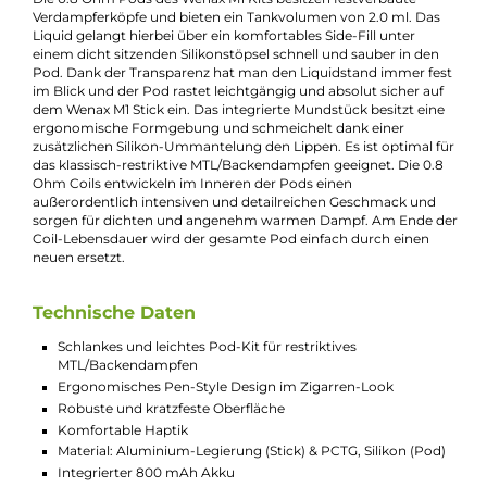
GeekVape - Wenax M1 Pod Kit
Mit einer Länge von gerade einmal 115.5 mm und einem
Durchmesser von 16 mm liegt GeekVape's schickes Wenax M1 K
im modernen Pen-Style Design absolut ergonomisch und
extrem leicht (nur 34 g) in der Hand. Der Stick ist aus einer
robusten und abriebfesten Legierung aus eloxiertem Alumini
gefertigt, die zudem eine angenehme Haptik besitzt, wodurch
das Kit absolut komfortabel in der Hand des Dampfers liegt. D
transparenten PCTG Pods passen mit ihrer nach oben hin
abgerundeten Form perfekt zu dem zigarrenähnlichen Look d
tollen Kits, das in 8 trendigen Farbvarianten auf den Dampfer
wartet.
Der integrierte 800 mAh Akku des Wenax M1 Stick besitzt eine
sehr gute Ausdauer und ermöglicht eine Leistungsausgabe bi
maximal 16 Watt. Die Leistungsanpassung erfolgt hierbei
vollautomatisch im Bypass-Modus und wird optimal auf den
inkludierten 0.8 Ohm Pod (14-16 W) hin abgestimmt. Der
Dampfer muss sich also um nichts kümmern und kann sich vo
und ganz auf das tolle MTL Dampferlebnis konzentrieren,
welches das Wenax M1 Kit ihm zu bieten hat. Die integrierte
Zugautomatik, die einen Feuertaster überflüssig macht, erledi
hierbei ihre Aufgabe präzise und zuverlässig. Das Wenax M1 Kit