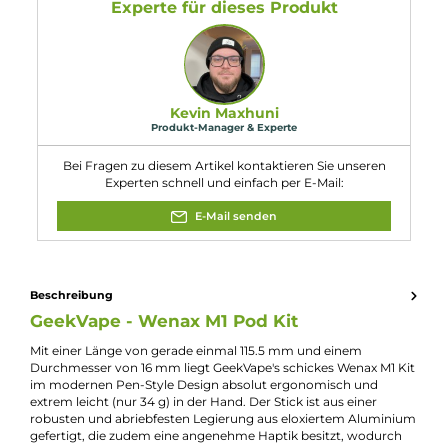
9. Welche Farbvarianten sind verfügbar?
Das Wenax M1 Kit ist in 8 trendigen Farbvarianten erhältlich, was
es jedem Benutzer ermöglicht, ein Gerät zu wählen, das ihrem
persönlichen Stil und Vorlieben entspricht.
10. Für wen ist das GeekVape - Wenax M1 Pod Kit
geeignet?
Das Wenax M1 Kit eignet sich besonders für
Einsteiger
und
Umsteiger von herkömmlichen Zigaretten, die ein kompaktes,
benutzerfreundliches und leistungsstarkes
E-Zigaretten
-Kit
suchen, das ein authentisches MTL-Dampferlebnis bietet.
Eigenschaften
Akkuform:
Interner Akku
Akkukapazität:
800mAh
Bauform:
Pod-System
Display:
Kein Display
Eigenschaften:
Chic & Modisch
, Einsteigerfreundlich
Farbfamilie:
Blau