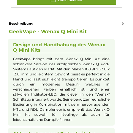
10. Woraus bestehen die Materialien des Wenax Q Mini
Kits?
Das Wenax Q Mini Kit besteht aus hochwertiger Aluminium-
Legierung und PCTG, was für Stabilität, Langlebigkeit und ein
ansprechendes Design sorgt.
Eigenschaften
Akkuform:
Interner Akku
Akkukapazität:
1000mAh
Bauform:
Pod-System
Eigenschaften:
Chic & Modisch
, Einsteigerfreundlich
Füllvolumen:
2ml
Geregelter Akkuträger:
Ja
Maximale Leistung:
25W
Zugverhalten:
Mouth-to-Lung
Experte für dieses Produkt