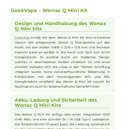
Ladefortschritt und Akkustand
Verschiedene Schutzmechanismen für sicheres Dampferlebn
Erhältlich in verschiedenen modischen Farben, hochwertige
Materialien für Stabilität und Langlebigkeit
GeekVape - Wenax Q Mini Kit
Design und Handhabung des Wenax
Q Mini Kits
GeekVape
bringt mit dem Wenax Q Mini Kit eine schlankere
Version des erfolgreichen Wenax Q Pod-Systems auf den
Markt. Mit den Maßen 108.91 x 23.8 x 13.8 mm und leichtem
Gewicht passt es perfekt in die Hand und lässt sich leicht
transportieren. Es punktet durch ein modernes Design,
welches in verschiedenen Farben erhältlich ist, und einer
stilvollen Indikator-LED, die clever in den "Wenax" Schriftzug
integriert wurde. Seine benutzerfreundliche Bedienung in
Kombination mit dem hervorragenden MTL und RDL