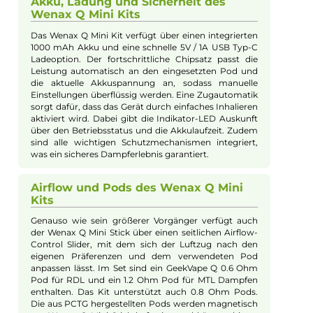
Kevin Maxhuni
Produkt-Manager & Experte
Bei Fragen zu diesem Artikel kontaktieren Sie unseren
Experten schnell und einfach per E-Mail:
E-Mail senden
Beschreibung
GeekVape - Wenax Q Mini Kit
Design und Handhabung des Wenax
Q Mini Kits
GeekVape bringt mit dem Wenax Q Mini Kit eine
schlankere Version des erfolgreichen Wenax Q Pod-
Systems auf den Markt. Mit den Maßen 108.91 x 23.8 x
13.8 mm und leichtem Gewicht passt es perfekt in die
Hand und lässt sich leicht transportieren. Es punktet