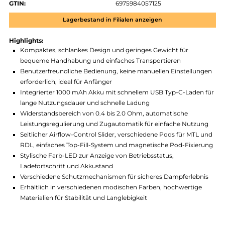
Zum Merkzettel hinzufügen
Produktnummer:
GKV_WXQM-007
Hersteller:
GeekVape
GTIN:
6975984057125
Lagerbestand in Filialen anzeigen
Highlights:
Kompaktes, schlankes Design und geringes Gewicht für
bequeme Handhabung und einfaches Transportieren
Benutzerfreundliche Bedienung, keine manuellen Einstellun
erforderlich, ideal für Anfänger
Integrierter 1000 mAh Akku mit schnellem USB Typ-C-Laden
lange Nutzungsdauer und schnelle Ladung
Widerstandsbereich von 0.4 bis 2.0 Ohm, automatische
Leistungsregulierung und Zugautomatik für einfache Nutzu
Seitlicher Airflow-Control Slider, verschiedene Pods für MTL
RDL, einfaches Top-Fill-System und magnetische Pod-Fixie
Stylische Farb-LED zur Anzeige von Betriebsstatus,