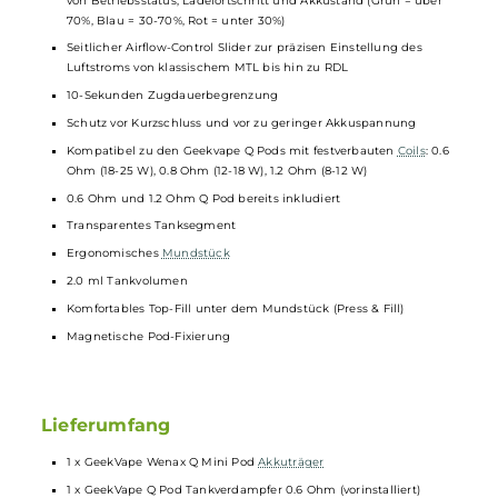
Moderner Look
Einfache Bedienung
Material: Aluminium-Legierung & PCTG
Integrierter 1000 mAh Akku
USB Typ-C Charging mit 5V / 1A
Max. Ausgangsleistung: 25 Watt
Widerstandsbereich: 0.4 bis 2.0 Ohm
Automatische Leistungsregulierung
Keine Einstellungen erforderlich
Aktivierung über die integrierte Zugautomatik
Stylische Farb-LED im “Wenax“ Schriftzug zur optischen Anzeige
von Betriebsstatus, Ladefortschritt und Akkustand (Grün = über
70%, Blau = 30-70%, Rot = unter 30%)
Seitlicher Airflow-Control Slider zur präzisen Einstellung des
Luftstroms von klassischem MTL bis hin zu RDL
10-Sekunden Zugdauerbegrenzung
Schutz vor Kurzschluss und vor zu geringer Akkuspannung