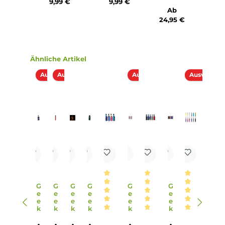
8. In welchen Farben ist das Wenax Q Mini Kit erhältlich?
Das Wenax Q Mini Kit ist in verschiedenen Farben erhältlich
sodass für jeden Geschmack etwas Passendes dabei ist. Da
moderne Design und die stylische Indikator-LED machen 
Kit auch optisch zu einem Hingucker.
9. Wie leicht ist das Wenax Q Mini Kit und welche
Abmessungen hat es?
Das Wenax Q Mini Kit ist mit einem Gewicht von 51g und
Abmessungen von 108.91 x 23.8 x 13.8 mm sehr leicht und
handlich. Es passt perfekt in die Hand und lässt sich bequ
transportieren.
10. Woraus bestehen die Materialien des Wenax Q Mini Kits?
Das Wenax Q Mini Kit besteht aus hochwertiger Aluminiu
Legierung und PCTG, was für Stabilität, Langlebigkeit und 
ansprechendes Design sorgt.
Infos zum Hersteller