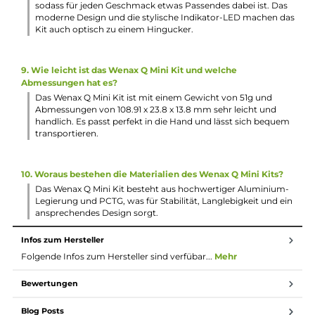
3. Welche Pods sind im Lieferumfang des Wenax Q Mini Kit
enthalten?
Im Lieferumfang des Wenax Q Mini Kits sind ein GeekVape 
0.6 Ohm Pod für RDL und ein 1.2 Ohm Pod für MTL Dampf
enthalten. Das Kit unterstützt auch 0.8 Ohm Pods, die
separat erhältlich sind.
4. Welche Schutzmechanismen sind im Wenax Q Mini Kit
integriert?
Das Wenax Q Mini Kit verfügt über alle wichtigen
Schutzmechanismen, einschließlich Schutz vor Kurzschlus
zu geringer Akkuspannung und einer 10-Sekunden
Zugdauerbegrenzung, um ein sicheres Dampferlebnis zu
gewährleisten.
5. Kann die Luftzufuhr des Wenax Q Mini Kits angepasst
werden?
Ja, der Wenax Q Mini Stick verfügt über einen seitlichen