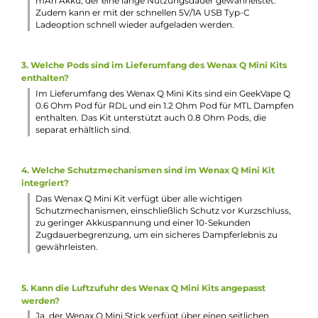
Schutz vor Kurzschluss und vor zu geringer Akkuspannun
Kompatibel zu den Geekvape Q Pods mit festverbauten
Coils: 0.6 Ohm (18-25 W), 0.8 Ohm (12-18 W), 1.2 Ohm (8-12
0.6 Ohm und 1.2 Ohm Q Pod bereits inkludiert
Transparentes Tanksegment
Ergonomisches Mundstück
2.0 ml Tankvolumen
Komfortables Top-Fill unter dem Mundstück (Press & Fill)
Magnetische Pod-Fixierung
Lieferumfang
1 x GeekVape Wenax Q Mini Pod Akkuträger
1 x GeekVape Q Pod Tankverdampfer 0.6 Ohm (vorinstallier
1 x GeekVape Q Pod Tankverdampfer 1.2 Ohm
1 x USB Typ-C Kabel
1 x Bedienungsanleitung
Abmessungen