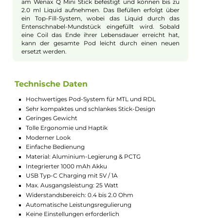
durch ein modernes Design, welches in
verschiedenen Farben erhältlich ist, und einer
stilvollen Indikator-LED, die clever in den "Wenax"
Schriftzug integriert wurde. Seine benutzerfreundliche
Bedienung in Kombination mit dem hervorragenden
MTL und RDL Dampferlebnis empfiehlt das Wenax Q
Mini Kit sowohl für Neulinge als auch für
leidenschaftliche Dampfer*innen.
Akku, Ladung und Sicherheit des
Wenax Q Mini Kits
Das Wenax Q Mini Kit verfügt über einen integrierten
1000 mAh Akku und eine schnelle 5V / 1A USB Typ-C
Ladeoption. Der fortschrittliche Chipsatz passt die
Leistung automatisch an den eingesetzten Pod und
die aktuelle Akkuspannung an, sodass manuelle
Einstellungen überflüssig werden. Eine Zugautomatik
sorgt dafür, dass das Gerät durch einfaches Inhalieren
aktiviert wird. Dabei gibt die Indikator-LED Auskunft
über den Betriebsstatus und die Akkulaufzeit. Zudem
sind alle wichtigen Schutzmechanismen integriert,
was ein sicheres Dampferlebnis garantiert.