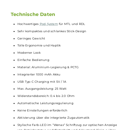
dem sich der Luftzug nach den eigenen Präferenzen und
dem verwendeten Pod anpassen lässt. Im Set sind ein
GeekVape
Q 0.6 Ohm Pod für RDL und ein 1.2 Ohm Pod für
MTL Dampfen enthalten. Das Kit unterstützt auch 0.8 Ohm
Pods
. Die aus PCTG hergestellten
Pods
werden magnetisch
am Wenax Q Mini
Stick
befestigt und können bis zu 2.0 ml
Liquid
aufnehmen. Das Befüllen erfolgt über ein Top-Fill-
System, wobei das
Liquid
durch das Entenschnabel-
Mundstück
eingefüllt wird. Sobald eine
Coil
das Ende ihrer
Lebensdauer erreicht hat, kann der gesamte Pod leicht durch
einen neuen ersetzt werden.
Technische Daten
Hochwertiges
Pod-System
für MTL und RDL
Sehr kompaktes und schlankes Stick-Design
Geringes Gewicht
Tolle Ergonomie und Haptik