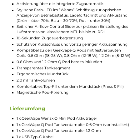
Airflow und Pods des Wenax Q Mini
Kits
Genauso wie sein größerer Vorgänger verfügt auch
der Wenax Q Mini Stick über einen seitlichen Airflow-
Control Slider, mit dem sich der Luftzug nach den
eigenen Präferenzen und dem verwendeten Pod
anpassen lässt. Im Set sind ein GeekVape Q 0.6 Ohm
Pod für RDL und ein 1.2 Ohm Pod für MTL Dampfen
enthalten. Das Kit unterstützt auch 0.8 Ohm Pods.
Die aus PCTG hergestellten Pods werden magnetisch
am Wenax Q Mini Stick befestigt und können bis zu
2.0 ml Liquid aufnehmen. Das Befüllen erfolgt über
ein Top-Fill-System, wobei das Liquid durch das
Entenschnabel-Mundstück eingefüllt wird. Sobald
eine Coil das Ende ihrer Lebensdauer erreicht hat,
kann der gesamte Pod leicht durch einen neuen
ersetzt werden.
Technische Daten