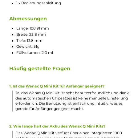
Hochwertiges Pod-System für MTL und RDL
Sehr kompaktes und schlankes Stick-Design
Geringes Gewicht
Tolle Ergonomie und Haptik
Moderner Look
Einfache Bedienung
Material: Aluminium-Legierung & PCTG
Integrierter 1000 mAh Akku
USB Typ-C Charging mit 5V / 1A
Max. Ausgangsleistung: 25 Watt
Widerstandsbereich: 0.4 bis 2.0 Ohm
Automatische Leistungsregulierung
Keine Einstellungen erforderlich
Aktivierung über die integrierte Zugautomatik
Stylische Farb-LED im “Wenax“ Schriftzug zur optischen
Anzeige von Betriebsstatus, Ladefortschritt und Akkustan
(Grün = über 70%, Blau = 30-70%, Rot = unter 30%)
Seitlicher Airflow-Control Slider zur präzisen Einstellung d
Luftstroms von klassischem MTL bis hin zu RDL
10-Sekunden Zugdauerbegrenzung