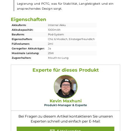
7. Welche technischen Daten sind für das Wenax Q Mini
Kit relevant?
Das Wenax Q Mini Kit zeichnet sich durch seine kompakten
Abmessungen, den integrierten 1000 mAh Akku, die maximale
Ausgangsleistung von 25 Watt, die automatische
Leistungsregulierung und die verschiedenen verfügbaren Pods
aus.
8. In welchen Farben ist das Wenax Q Mini Kit erhältlich?
Das Wenax Q Mini Kit ist in verschiedenen Farben erhältlich,
sodass für jeden Geschmack etwas Passendes dabei ist. Das
moderne Design und die stylische Indikator-LED machen das Ki
auch optisch zu einem Hingucker.
9. Wie leicht ist das Wenax Q Mini Kit und welche
Abmessungen hat es?
Das Wenax Q Mini Kit ist mit einem Gewicht von 51g und
Abmessungen von 108.91 x 23.8 x 13.8 mm sehr leicht und
handlich. Es passt perfekt in die Hand und lässt sich bequem
transportieren.