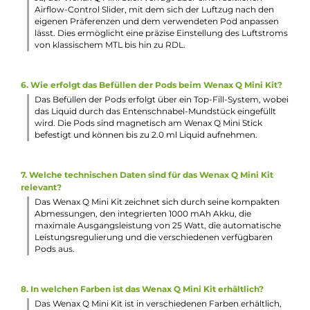
Länge: 108.91 mm
Breite: 23.8 mm
Tiefe: 13.8 mm
Gewicht: 51g
Füllvolumen: 2.0 ml
Häufig gestellte Fragen
1. Ist das Wenax Q Mini Kit für Anfänger geeignet?
Ja, das Wenax Q Mini Kit ist sehr benutzerfreundlich und d
des automatischen Chipsatzes ist keine manuelle Einstellu
erforderlich. Die Benutzung ist einfach und intuitiv, was es
gerade für Anfänger geeignet macht.
2. Wie lange hält der Akku des Wenax Q Mini Kits?
Das Wenax Q Mini Kit verfügt über einen integrierten 1000
mAh Akku, der eine lange Nutzungsdauer gewährleistet.
Zudem kann er mit der schnellen 5V/1A USB Typ-C
Ladeoption schnell wieder aufgeladen werden.