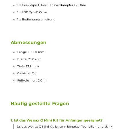
Kompatibel zu den Geekvape Q Pods mit festverbauten
Coils
: 0.
Ohm (18-25 W), 0.8 Ohm (12-18 W), 1.2 Ohm (8-12 W)
0.6 Ohm und 1.2 Ohm Q Pod bereits inkludiert
Transparentes Tanksegment
Ergonomisches
Mundstück
2.0 ml Tankvolumen
Komfortables Top-Fill unter dem Mundstück (Press & Fill)
Magnetische Pod-Fixierung
Lieferumfang
1 x GeekVape Wenax Q Mini Pod
Akkuträger
1 x GeekVape Q Pod Tankverdampfer 0.6 Ohm (vorinstalliert)
1 x GeekVape Q Pod Tankverdampfer 1.2 Ohm
1 x USB Typ-C Kabel
1 x Bedienungsanleitung