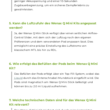
2. Wie lange hält der Akku des Wenax Q Mini Kits?
Das Wenax Q Mini Kit verfügt über einen integrierten 1000 mAh
Akku, der eine lange Nutzungsdauer gewährleistet. Zudem kann
er mit der schnellen 5V/1A USB Typ-C Ladeoption schnell wieder
aufgeladen werden.
3. Welche Pods sind im Lieferumfang des Wenax Q Mini
Kits enthalten?
Im Lieferumfang des Wenax Q Mini Kits sind ein GeekVape Q 0.6
Ohm Pod für RDL und ein 1.2 Ohm Pod für MTL Dampfen
enthalten. Das Kit unterstützt auch 0.8 Ohm Pods, die separat
erhältlich sind.
4. Welche Schutzmechanismen sind im Wenax Q Mini Ki
integriert?
Das Wenax Q Mini Kit verfügt über alle wichtigen
Schutzmechanismen, einschließlich Schutz vor Kurzschluss, zu