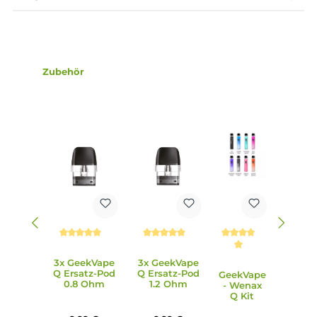
Airflow-Control Slider, mit dem sich der Luftzug nach den
eigenen Präferenzen und dem verwendeten Pod anpasse
lässt. Dies ermöglicht eine präzise Einstellung des Luftstr
von klassischem MTL bis hin zu RDL.
6. Wie erfolgt das Befüllen der Pods beim Wenax Q Mini Kit
Das Befüllen der Pods erfolgt über ein Top-Fill-System, wo
das Liquid durch das Entenschnabel-Mundstück eingefüllt
wird. Die Pods sind magnetisch am Wenax Q Mini Stick
befestigt und können bis zu 2.0 ml Liquid aufnehmen.
7. Welche technischen Daten sind für das Wenax Q Mini Kit
relevant?
Das Wenax Q Mini Kit zeichnet sich durch seine kompakte
Abmessungen, den integrierten 1000 mAh Akku, die
maximale Ausgangsleistung von 25 Watt, die automatisch
Leistungsregulierung und die verschiedenen verfügbaren
Pods aus.