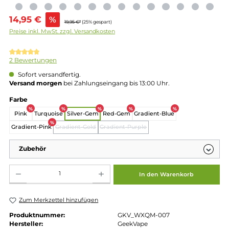
Verkaufspreis:
14,95 €
%
19,95 €*
(25% gespart)
Preise inkl. MwSt. zzgl. Versandkosten
Durchschnittliche Bewertung von 5 von 5 Sternen
2 Bewertungen
Sofort versandfertig.
Versand morgen
bei Zahlungseingang bis 13:00 Uhr.
auswählen
Farbe
%
%
%
%
%
Pink
Turquoise
Silver-Gem
Red-Gem
Gradient-Blue
%
Gradient-Pink
Gradient-Gold
Gradient-Purple
(Diese Option ist zurzeit nicht verfügbar.)
(Diese Option ist zurzeit nicht verf
Zubehör
Produkt Anzahl: Gib den gewünschten Wert ein oder benutze die Schaltflächen um die 
In den Warenkorb