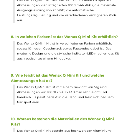
geringer Akkuspannung und einer 10-Sekunden
Zugdauerbegrenzung, um ein sicheres Dampferlebnis zu
gewährleisten.
5. Kann die Luftzufuhr des Wenax Q Mini Kits angepasst
werden?
Ja, der Wenax Q Mini Stick verfügt über einen seitlichen Airflow-
Control Slider, mit dem sich der Luftzug nach den eigenen
Präferenzen und dem verwendeten Pod anpassen lässt. Dies
ermöglicht eine präzise Einstellung des Luftstroms von
klassischem MTL bis hin zu RDL.
6. Wie erfolgt das Befüllen der Pods beim Wenax Q Mini
Kit?
Das Befüllen der Pods erfolgt über ein Top-Fill-System, wobei da
Liquid
durch das Entenschnabel-Mundstück eingefüllt wird. Die
Pods sind magnetisch am Wenax Q Mini Stick befestigt und
können bis zu 2.0 ml Liquid aufnehmen.