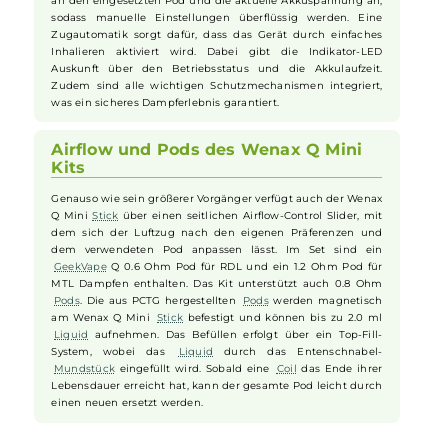
Dampferlebnis empfiehlt das Wenax Q Mini Kit sowohl für
Neulinge als auch für leidenschaftliche Dampfer*innen.
Akku, Ladung und Sicherheit des
Wenax Q Mini Kits
Das Wenax Q Mini Kit verfügt über einen integrierten 1000
mAh Akku und eine schnelle 5V / 1A USB Typ-C Ladeoption.
Der fortschrittliche Chipsatz passt die Leistung automatisch
an den eingesetzten Pod und die aktuelle Akkuspannung an,
sodass manuelle Einstellungen überflüssig werden. Eine
Zugautomatik sorgt dafür, dass das Gerät durch einfaches
Inhalieren aktiviert wird. Dabei gibt die Indikator-LED
Auskunft über den Betriebsstatus und die Akkulaufzeit.
Zudem sind alle wichtigen Schutzmechanismen integriert,
was ein sicheres Dampferlebnis garantiert.
Airflow und Pods des Wenax Q Mini
Kits
Genauso wie sein größerer Vorgänger verfügt auch der Wenax
Q Mini
Stick
über einen seitlichen Airflow-Control Slider, mit