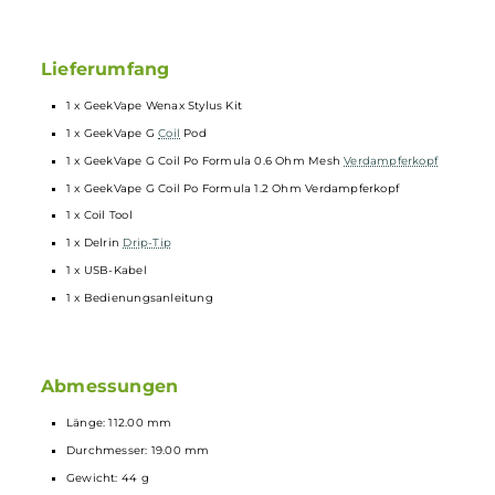
Betrieb über eingebauten 1100 mAh Lithium-Akku
Ladestandanzeige über LED
Mit 510er
Drip-Tip
kompatibel
Zugzeitbegrenzung, Niederspannungsschutz,
Überhitzungsschutz
MTL und restriktiver DL: Ausgelegt auf den Zug von Mund in die
Lunge oder einen strengen Zug direkt in die Lunge (abhängig
vom
Verdampferkopf
)
Lieferumfang
1 x GeekVape Wenax Stylus Kit
1 x GeekVape G
Coil
Pod
1 x GeekVape G Coil Po Formula 0.6 Ohm Mesh
Verdampferkopf
1 x GeekVape G Coil Po Formula 1.2 Ohm Verdampferkopf
1 x Coil Tool
1 x Delrin
Drip-Tip