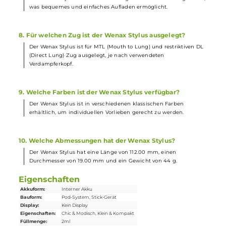
5. Welche Sicherheitsmerkmale hat der Wenax Stylus?
Der Wenax Stylus bietet Zugzeitbegrenzung,
Niederspannungsschutz und Überhitzungsschutz, um ein
sicheres Dampferlebnis zu gewährleisten.
6. Welche Verdampferköpfe sind im Lieferumfang
enthalten?
Im Lieferumfang enthalten sind der GeekVape G Coil Pod, ein 0,
Ohm Mesh Verdampferkopf und ein 1,2 Ohm Verdampferkopf,
sowie ein Coil Tool und ein Delrin Drip-Tip.
7. Wie wird der Wenax Stylus geladen?
Der Wenax Stylus wird über das mitgelieferte USB-Kabel geladen
was bequemes und einfaches Aufladen ermöglicht.
8. Für welchen Zug ist der Wenax Stylus ausgelegt?