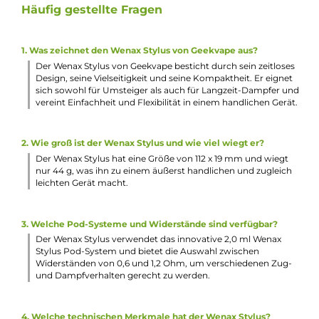
Mit 510er Drip-Tip kompatibel
Zugzeitbegrenzung, Niederspannungsschutz,
Überhitzungsschutz
MTL und restriktiver DL: Ausgelegt auf den Zug von Mund 
die Lunge oder einen strengen Zug direkt in die Lunge
(abhängig vom Verdampferkopf)
Lieferumfang
1 x GeekVape Wenax Stylus Kit
1 x GeekVape G Coil Pod
1 x GeekVape G Coil Po Formula 0.6 Ohm Mesh
Verdampferkopf
1 x GeekVape G Coil Po Formula 1.2 Ohm Verdampferkopf
1 x Coil Tool
1 x Delrin Drip-Tip
1 x USB-Kabel
1 x Bedienungsanleitung
Abmessungen