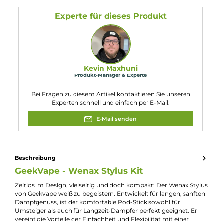
Der Wenax Stylus ist für MTL (Mouth to Lung) und restriktiven DL
(Direct Lung) Zug ausgelegt, je nach verwendeten
Verdampferkopf.
9. Welche Farben ist der Wenax Stylus verfügbar?
Der Wenax Stylus ist in verschiedenen klassischen Farben
erhältlich, um individuellen Vorlieben gerecht zu werden.
10. Welche Abmessungen hat der Wenax Stylus?
Der Wenax Stylus hat eine Länge von 112.00 mm, einen
Durchmesser von 19.00 mm und ein Gewicht von 44 g.
Eigenschaften
Akkuform:
Interner Akku
Bauform:
Pod-System
, Stick-Gerät
Display:
Kein Display
Eigenschaften:
Chic & Modisch
, Klein & Kompakt
Füllmenge:
2ml
Experte für dieses Produkt