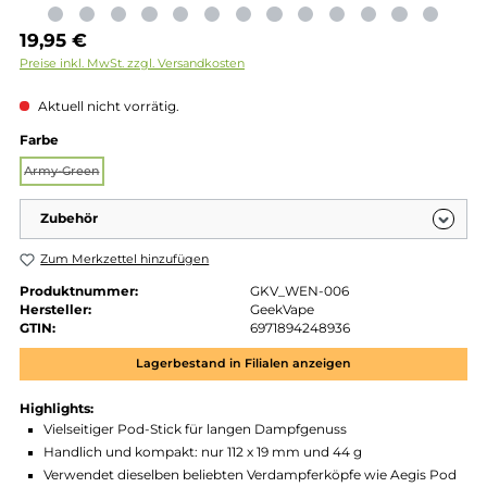
Regulärer Preis:
19,95 €
Preise inkl. MwSt. zzgl. Versandkosten
Aktuell nicht vorrätig.
auswählen
Farbe
Army-Green
(Diese Option ist zurzeit nicht verfügbar.)
Zubehör
Zum Merkzettel hinzufügen
Produktnummer:
GKV_WEN-006
Hersteller:
GeekVape
GTIN:
6971894248936
Lagerbestand in Filialen anzeigen