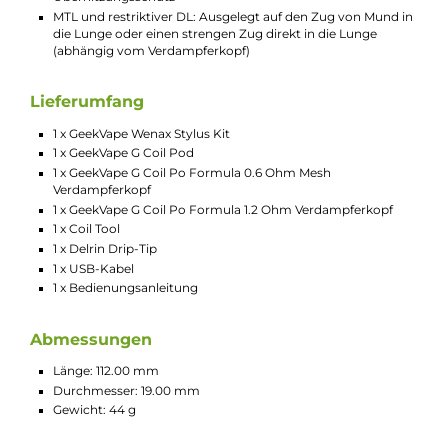
handlichen Grösse von 112 x 19 mm. Da das Pod-System nur 44
wiegt, ist er zudem ein echtes Leichtgewicht. Das Gerät basier
auf dem innovativen 2,0 ml Wenax Stylus Pod, der die gleiche
Verdampferköpfe verwendet, die Geekvape-Fans aus dem Aeg
Pod kennen und lieben gelernt haben. Je nach bevorzugtem
Zug- und Dampfverhalten können Sie zwischen Widerstände
von 0,6 und 1,2 Ohm wählen. Der interne Akku liefert 1100 mA
für langanhaltende Freude. Der Wenax Stylus von Geekvape ist
verschiedenen klassischen Farben erhältlich.
Technische Daten
Pod-System
Wiederbefüllbarer Pod
Auswechselbarer Coil
8 bis 16 Watt Ausgangsleistung
Automatischer und manueller Feuer-Modus
0.5 bis 3.0 Ohm Widerstand
Ausgangsmodi: VW
Betrieb über eingebauten 1100 mAh Lithium-Akku
Ladestandanzeige über LED