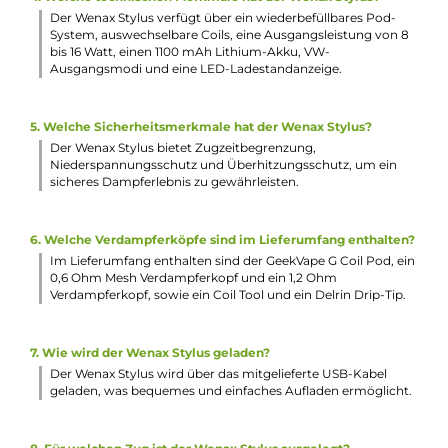
Länge: 112.00 mm
Durchmesser: 19.00 mm
Gewicht: 44 g
Häufig gestellte Fragen
1. Was zeichnet den Wenax Stylus von Geekvape aus?
Der Wenax Stylus von Geekvape besticht durch sein zeitlos
Design, seine Vielseitigkeit und seine Kompaktheit. Er eign
sich sowohl für Umsteiger als auch für Langzeit-Dampfer 
vereint Einfachheit und Flexibilität in einem handlichen Ger
2. Wie groß ist der Wenax Stylus und wie viel wiegt er?
Der Wenax Stylus hat eine Größe von 112 x 19 mm und wieg
nur 44 g, was ihn zu einem äußerst handlichen und zuglei
leichten Gerät macht.