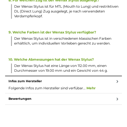
3. Welche Pod-Systeme und Widerstände sind verfügbar?
Der Wenax Stylus verwendet das innovative 2,0 ml Wenax
Stylus Pod-System und bietet die Auswahl zwischen
Widerständen von 0,6 und 1,2 Ohm, um verschiedenen Zu
und Dampfverhalten gerecht zu werden.
4. Welche technischen Merkmale hat der Wenax Stylus?
Der Wenax Stylus verfügt über ein wiederbefüllbares Pod-
System, auswechselbare Coils, eine Ausgangsleistung von 
bis 16 Watt, einen 1100 mAh Lithium-Akku, VW-
Ausgangsmodi und eine LED-Ladestandanzeige.
5. Welche Sicherheitsmerkmale hat der Wenax Stylus?
Der Wenax Stylus bietet Zugzeitbegrenzung,
Niederspannungsschutz und Überhitzungsschutz, um ein
sicheres Dampferlebnis zu gewährleisten.
6. Welche Verdampferköpfe sind im Lieferumfang enthalte
Im Lieferumfang enthalten sind der GeekVape G Coil Pod, e