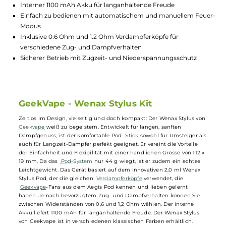
Highlights:
Vielseitiger Pod-Stick für langen Dampfgenuss
Handlich und kompakt: nur 112 x 19 mm und 44 g
Verwendet dieselben beliebten Verdampferköpfe wie Aegis 
Interner 1100 mAh Akku für langanhaltende Freude
Einfach zu bedienen mit automatischem und manuellem Fe
Modus
Inklusive 0.6 Ohm und 1.2 Ohm Verdampferköpfe für
verschiedene Zug- und Dampfverhalten
Sicherer Betrieb mit Zugzeit- und Niederspannungsschutz
GeekVape - Wenax Stylus Kit
Zeitlos im Design, vielseitig und doch kompakt: Der Wenax Stylus vo
Geekvape
weiß zu begeistern. Entwickelt für langen, sanften
Dampfgenuss, ist der komfortable Pod-
Stick
sowohl für Umsteiger a
auch für Langzeit-Dampfer perfekt geeignet. Er vereint die Vorteile
der Einfachheit und Flexibilität mit einer handlichen Grösse von 112 