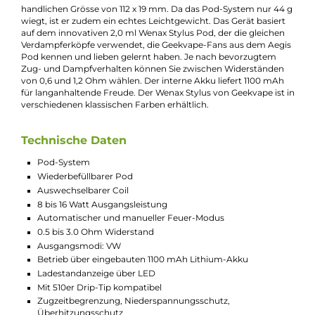
Kevin Maxhuni
Produkt-Manager & Experte
Bei Fragen zu diesem Artikel kontaktieren Sie unseren
Experten schnell und einfach per E-Mail:
E-Mail senden
Beschreibung
GeekVape - Wenax Stylus Kit
Zeitlos im Design, vielseitig und doch kompakt: Der Wenax Sty
von Geekvape weiß zu begeistern. Entwickelt für langen, sanf
Dampfgenuss, ist der komfortable Pod-Stick sowohl für
Umsteiger als auch für Langzeit-Dampfer perfekt geeignet. Er
vereint die Vorteile der Einfachheit und Flexibilität mit einer