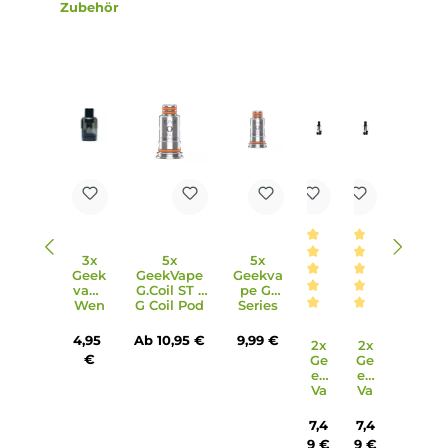
0,6 Ohm Mesh Verdampferkopf und ein 1,2 Ohm
Verdampferkopf, sowie ein Coil Tool und ein Delrin Drip-Tip
7. Wie wird der Wenax Stylus geladen?
Der Wenax Stylus wird über das mitgelieferte USB-Kabel
geladen, was bequemes und einfaches Aufladen ermöglich
8. Für welchen Zug ist der Wenax Stylus ausgelegt?
Der Wenax Stylus ist für MTL (Mouth to Lung) und restrikti
DL (Direct Lung) Zug ausgelegt, je nach verwendeten
Verdampferkopf.
9. Welche Farben ist der Wenax Stylus verfügbar?
Der Wenax Stylus ist in verschiedenen klassischen Farben
erhältlich, um individuellen Vorlieben gerecht zu werden.
10. Welche Abmessungen hat der Wenax Stylus?