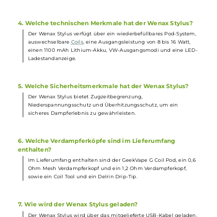
Einfachheit und Flexibilität in einem handlichen Gerät.
2. Wie groß ist der Wenax Stylus und wie viel wiegt er?
Der Wenax Stylus hat eine Größe von 112 x 19 mm und wiegt nur
44 g, was ihn zu einem äußerst handlichen und zugleich leicht
Gerät macht.
3. Welche Pod-Systeme und Widerstände sind verfügbar
Der Wenax Stylus verwendet das innovative 2,0 ml Wenax Stylus
Pod-System und bietet die Auswahl zwischen Widerständen von
0,6 und 1,2 Ohm, um verschiedenen Zug- und Dampfverhalten
gerecht zu werden.
4. Welche technischen Merkmale hat der Wenax Stylus?
Der Wenax Stylus verfügt über ein wiederbefüllbares Pod-System
auswechselbare
Coils
, eine Ausgangsleistung von 8 bis 16 Watt,
einen 1100 mAh Lithium-Akku, VW-Ausgangsmodi und eine LED
Ladestandanzeige.