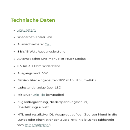
19 mm. Da das
Pod-System
nur 44 g wiegt, ist er zudem ein echtes
Leichtgewicht. Das Gerät basiert auf dem innovativen 2,0 ml Wenax
Stylus Pod, der die gleichen
Verdampferköpfe
verwendet, die
Geekvape
-Fans aus dem Aegis Pod kennen und lieben gelernt
haben. Je nach bevorzugtem Zug- und Dampfverhalten können Sie
zwischen Widerständen von 0,6 und 1,2 Ohm wählen. Der interne
Akku liefert 1100 mAh für langanhaltende Freude. Der Wenax Stylus
von Geekvape ist in verschiedenen klassischen Farben erhältlich.
Technische Daten
Pod-System
Wiederbefüllbarer Pod
Auswechselbarer
Coil
8 bis 16 Watt Ausgangsleistung
Automatischer und manueller Feuer-Modus
0.5 bis 3.0 Ohm Widerstand
Ausgangsmodi: VW