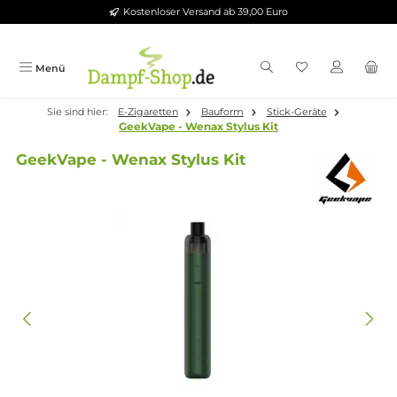
Kostenloser Versand ab 39,00 Euro
Zum Hauptinhalt springen
Menü
Sie sind hier:
E-Zigaretten
Bauform
Stick-Geräte
GeekVape - Wenax Stylus Kit
GeekVape - Wenax Stylus Kit
Bildergalerie überspringen