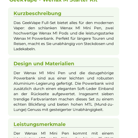
Eigenschaften:
Einsteigerfreundlich
, Klein & Kompakt
Farbfamilie:
Blau
Füllvolumen:
2ml
Geregelter Akkuträger:
Ja
Maximale Leistung:
16W
Zugverhalten:
Mouth-to-Lung
Experte für dieses Produkt
Jannik Ittenbach
Produkt-Manager & Experte
Bei Fragen zu diesem Artikel kontaktieren Sie unseren
Experten schnell und einfach per E-Mail:
E-Mail senden