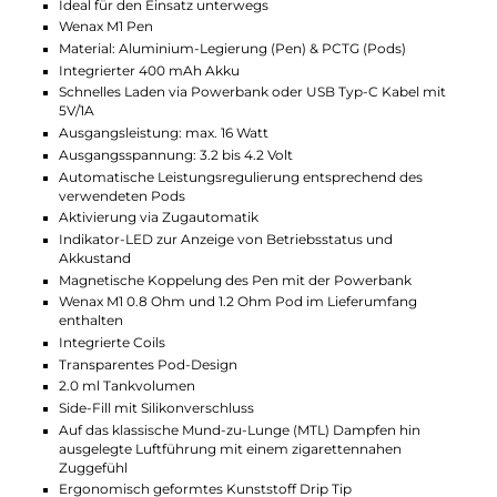
Dampfstilen und können bis zu 2.0 ml Liquid fassen.
Ein einfaches Side-Fill-System mit Silikonverschluss
erleichtert das Nachfüllen. Für ein noch
authentischeres Gefühl können zusätzlich Cotton-
Filter eingesetzt werden.
Powerbank und Zusatzfunktionen
Die Wenax M Powerbank mit 2500 mAh ermöglicht
mehrfaches Aufladen des Wenax M1 Mini Pen mit
einem 1A Ladestrom und verlängert so die
Unabhängigkeit von Steckdosen. Die Powerbank
zeichnet sich durch ihre elegante Optik mit Soft-Leder
Einband und eine 360° Farb-LED aus, die den
Akkustand in drei Stufen anzeigt. Ein integriertes
Vibrationsfeature bietet zusätzliches Feedback. Mit
dem beiliegenden USB Typ-C auf Typ-C Kabel und der
OTG-Funktion kann die Powerbank auch andere
Geräte wie Kopfhörer oder Smartphones aufladen.
Technische Daten