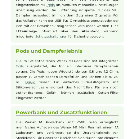
eleganten Soft-Leder Einband an der Rückseite aufgewertet.
Insgesamt sieben trendige Farbvarianten machen dieses Set
zu einem echten Blickfang und bieten hohen MTL (Mund-zu-
Lunge) Genuss mit gesteigerter Unabhängigkeit.
Leistungsmerkmale
Der Wenax M1 Mini Pen kommt mit einem integrierten 400
mAh Akku, der bis zu 16 Watt Leistung liefert. Das Gerät passt
seine Leistung automatisch an den Widerstand des
eingesteckten M1
Pods
an, wodurch manuelle Einstellungen
überflüssig werden. Die Luftführung ist speziell für das MTL
Dampfen ausgelegt, ähnlich dem Zug einer Zigarette. Für
das Aufladen kann der USB Typ-C Anschluss genutzt oder der
Pen mit der Powerbank magnetisch verbunden werden. Eine
LED-Anzeige informiert über den Akkustand, während
integrierte
Schutzschaltungen
für Sicherheit sorgen.
Pods und Dampferlebnis
Die im Set enthaltenen Wenax M1 Pods sind mit integrierten
Coils
ausgestattet, die für ein intensives Dampferlebnis