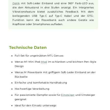
sorgen. Die Pods haben Widerstände von 0.8 und 1.2 Ohm,
passen zu verschiedenen Dampfstilen und können bis zu 2.0
ml
Liquid
fassen. Ein einfaches Side-Fill-System mit
Silikonverschluss erleichtert das Nachfüllen. Für ein noch
authentischeres Gefühl können zusätzlich Cotton-Filter
eingesetzt werden.
Powerbank und Zusatzfunktionen
Die Wenax M Powerbank mit 2500 mAh ermöglicht
mehrfaches Aufladen des Wenax M1 Mini Pen mit einem 1A
Ladestrom und verlängert so die Unabhängigkeit von
Steckdosen. Die Powerbank zeichnet sich durch ihre elegante
Optik
mit Soft-Leder Einband und eine 360° Farb-LED aus,
die den Akkustand in drei Stufen anzeigt. Ein integriertes
Vibrationsfeature bietet zusätzliches Feedback. Mit dem
beiliegenden USB Typ-C auf Typ-C Kabel und der OTG-
Funktion kann die Powerbank auch andere Geräte wie
Kopfhörer oder Smartphones aufladen.