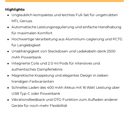
Produktnummer:
GKV_WMS-010
Hersteller:
GeekVape
GTIN:
4262519670563
Lagerbestand in Filialen anzeigen
Highlights:
Unglaublich kompaktes und leichtes Full-Set für ungetrübte
MTL Genuss
Automatische Leistungsregulierung und einfache Handhab
für maximalen Komfort
Hochwertige Verarbeitung aus Aluminium-Legierung und 
für Langlebigkeit
Unabhängigkeit von Steckdosen und Ladekabeln dank 2500
mAh Powerbank
Integrierte Coils und 2.0 ml Pods für intensives und
authentisches Dampferlebnis
Magnetische Koppelung und elegantes Design in sieben
trendigen Farbvarianten
Schnelles Laden des 400 mAh Akkus mit 16 Watt Leistung üb