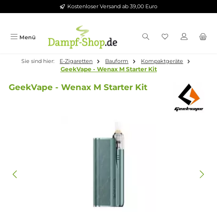
Kostenloser Versand ab 39,00 Euro
Zum Hauptinhalt springen
Menü
Sie sind hier:
E-Zigaretten
Bauform
Kompaktgeräte
GeekVape - Wenax M Starter Kit
GeekVape - Wenax M Starter Kit
Bildergalerie überspringen