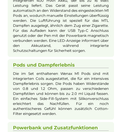
Beschreibung
GeekVape - Wenax M Starter Kit
Kurzbeschreibung
Das GeekVape Full-Set bietet alles für den modernen
Vaper: den schlanken Wenax M1 Mini Pen, zwei
hochwertige Wenax M1 Pods und die leistungsstarke
Wenax M Powerbank. Perfekt für längere Touren und
Reisen, macht es Sie unabhängig von Steckdosen und
Ladekabeln.
Design und Materialien
Der Wenax M1 Mini Pen und die dazugehörige
Powerbank sind aus einer leichten und robusten
Aluminium-Legierung gefertigt. Die Powerbank wird
zusätzlich durch einen eleganten Soft-Leder Einband
an der Rückseite aufgewertet. Insgesamt sieben
trendige Farbvarianten machen dieses Set zu einem
echten Blickfang und bieten hohen MTL (Mund-zu-
Lunge) Genuss mit gesteigerter Unabhängigkeit.