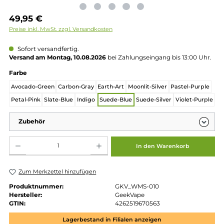
Regulärer Preis:
49,95 €
Preise inkl. MwSt. zzgl. Versandkosten
Sofort versandfertig.
Versand am Montag, 10.08.2026
bei Zahlungseingang bis 13:00 
auswählen
Farbe
Avocado-Green
Carbon-Gray
Earth-Art
Moonlit-Silver
Pastel-Pur
Petal-Pink
Slate-Blue
Indigo
Suede-Blue
Suede-Silver
Violet-Pu
Zubehör
Produkt Anzahl: Gib den gewünschten Wert ein oder benutze die Schaltflächen um die 
In den Warenkorb
Zum Merkzettel hinzufügen