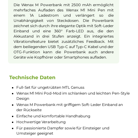
Leistungsmerkmale
Der Wenax M1 Mini Pen kommt mit einem
integrierten 400 mAh Akku, der bis zu 16 Watt
Leistung liefert. Das Gerät passt seine Leistung
automatisch an den Widerstand des eingesteckten M1
Pods an, wodurch manuelle Einstellungen überflüssig
werden. Die Luftführung ist speziell für das MTL
Dampfen ausgelegt, ähnlich dem Zug einer Zigarette.
Für das Aufladen kann der USB Typ-C Anschluss
genutzt oder der Pen mit der Powerbank magnetisch
verbunden werden. Eine LED-Anzeige informiert über
den Akkustand, während integrierte
Schutzschaltungen für Sicherheit sorgen.
Pods und Dampferlebnis
Die im Set enthaltenen Wenax M1 Pods sind mit
integrierten Coils ausgestattet, die für ein intensives
Dampferlebnis sorgen. Die Pods haben Widerstände
von 0.8 und 1.2 Ohm, passen zu verschiedenen