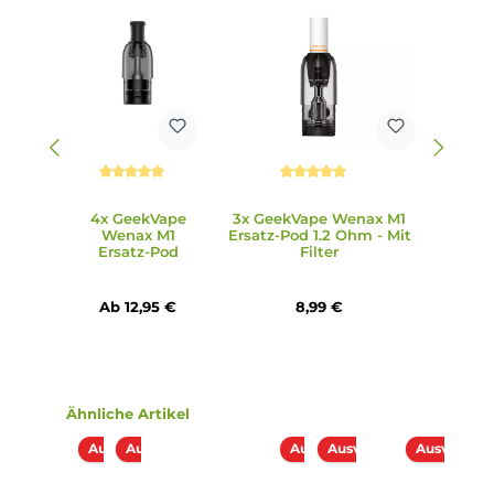
Power-Button an der Oberseite mit farbigem Indikator LE
Ring zur Anzeige des Akkustandes der Powerbank (Grün =
über 70%, Blau = 30-70%, Weiß = unter 30%)
Vibrationsfeedback bei bestimmten Statusmeldungen
OTG (On-The-Go) Feature zum Aufladen anderer Geräte
mittels des mitgelieferten USB Typ-C zu Typ-C Kabels.
Schutz vor Kurzschluss, zu niedriger Akkuspannung und
Überhitzung
7 verschiedene Kit-Farbvarianten
Lieferumfang
1 x GeekVape Wenax M1 Mini Pen Akkuträger
1 x GeekVape Wenax M Powerbank
1 x GeekVape Wenax M1 Pod Tankverdampfer 0.8 Ohm
1 x GeekVape Wenax M1 Pod Tankverdampfer 1.2 Ohm
1 x USB Typ-C auf Typ-C Kabel
1 x Cotton-Filter Mundstücke (10 Stk.)
1 x Bedienungsanleitung