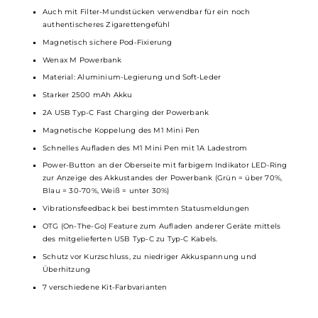
Automatische Leistungsregulierung entsprechend des
verwendeten Pods
Aktivierung via Zugautomatik
Indikator-LED zur Anzeige von Betriebsstatus und Akkustand
Magnetische Koppelung des Pen mit der Powerbank
Wenax M1 0.8 Ohm und 1.2 Ohm Pod im Lieferumfang enthalten
Integrierte
Coils
Transparentes Pod-Design
2.0 ml Tankvolumen
Side-Fill mit Silikonverschluss
Auf das klassische Mund-zu-Lunge (MTL) Dampfen hin
ausgelegte Luftführung mit einem zigarettennahen Zuggefühl
Ergonomisch geformtes Kunststoff
Drip Tip
Auch mit Filter-Mundstücken verwendbar für ein noch
authentischeres Zigarettengefühl
Magnetisch sichere Pod-Fixierung
Wenax M Powerbank