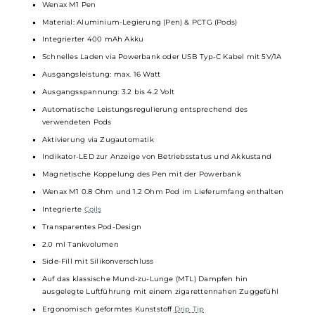
Technische Daten
Full-Set für ungetrübten MTL Genuss
Wenax M1 Mini Pod-
Mod
im schlanken und leichten Pen-Style
Design
Wenax M Powerbank mit griffigem Soft-Leder Einband an der
Rückseite
Einfache und komfortable Handhabung
Hochwertige Verarbeitung
Für passionierte Dampfer sowie für
Einsteiger
und Umsteiger
geeignet
Ideal für den Einsatz unterwegs
Wenax M1 Pen
Material: Aluminium-Legierung (Pen) & PCTG (Pods)
Integrierter 400 mAh Akku
Schnelles Laden via Powerbank oder USB Typ-C Kabel mit 5V/1A
Ausgangsleistung: max. 16 Watt
Ausgangsspannung: 3.2 bis 4.2 Volt