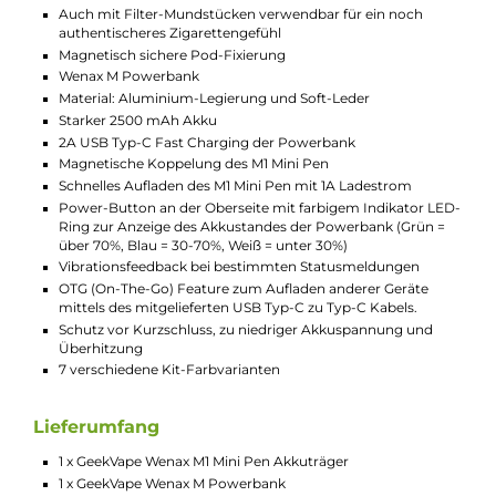
Full-Set für ungetrübten MTL Genuss
Wenax M1 Mini Pod-Mod im schlanken und leichten Pen-St
Design
Wenax M Powerbank mit griffigem Soft-Leder Einband an
der Rückseite
Einfache und komfortable Handhabung
Hochwertige Verarbeitung
Für passionierte Dampfer sowie für Einsteiger und
Umsteiger geeignet
Ideal für den Einsatz unterwegs
Wenax M1 Pen
Material: Aluminium-Legierung (Pen) & PCTG (Pods)
Integrierter 400 mAh Akku
Schnelles Laden via Powerbank oder USB Typ-C Kabel mit
5V/1A
Ausgangsleistung: max. 16 Watt
Ausgangsspannung: 3.2 bis 4.2 Volt
Automatische Leistungsregulierung entsprechend des
verwendeten Pods
Aktivierung via Zugautomatik
Indikator-LED zur Anzeige von Betriebsstatus und