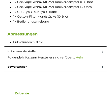
Akkustand
Magnetische Koppelung des Pen mit der Powerbank
Wenax M1 0.8 Ohm und 1.2 Ohm Pod im Lieferumfang
enthalten
Integrierte Coils
Transparentes Pod-Design
2.0 ml Tankvolumen
Side-Fill mit Silikonverschluss
Auf das klassische Mund-zu-Lunge (MTL) Dampfen hin
ausgelegte Luftführung mit einem zigarettennahen
Zuggefühl
Ergonomisch geformtes Kunststoff Drip Tip
Auch mit Filter-Mundstücken verwendbar für ein noch
authentischeres Zigarettengefühl
Magnetisch sichere Pod-Fixierung
Wenax M Powerbank
Material: Aluminium-Legierung und Soft-Leder
Starker 2500 mAh Akku
2A USB Typ-C Fast Charging der Powerbank
Magnetische Koppelung des M1 Mini Pen
Schnelles Aufladen des M1 Mini Pen mit 1A Ladestrom