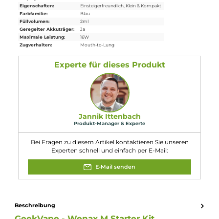
1 x
GeekVape
Wenax M1 Mini Pen
Akkuträger
1 x GeekVape Wenax M Powerbank
1 x GeekVape Wenax M1 Pod Tankverdampfer 0.8 Ohm
1 x GeekVape Wenax M1 Pod Tankverdampfer 1.2 Ohm
1 x USB Typ-C auf Typ-C Kabel
1 x Cotton-Filter Mundstücke (10 Stk.)
1 x Bedienungsanleitung
Abmessungen
Füllvolumen: 2.0 ml
Eigenschaften
Akkuform:
Interner Akku
Akkukapazität:
400mAh
, 2500mAh
Bauform:
Kompaktgerät
, Pod-System
Display:
LED Monochrom