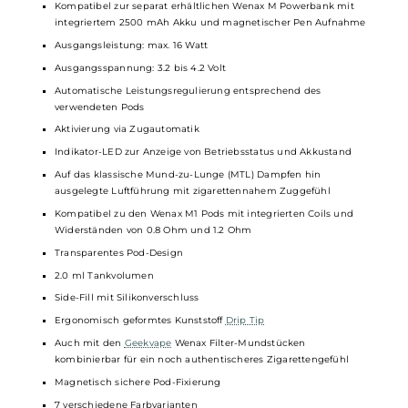
das klassische Mund-zu-Lunge Dampfen
Moderner und zugleich eleganter Look
Einfache Handhabung
Hochwertige Verarbeitung
Perfekt für
Einsteiger
und Umsteiger
Ideal für den Einsatz unterwegs
Material: Aluminium-Legierung (Pen) & PCTG (Pods)
Integrierter 400 mAh Akku
Schnelles Laden via USB Typ-C mit 5V/1A
Kompatibel zur separat erhältlichen Wenax M Powerbank mit
integriertem 2500 mAh Akku und magnetischer Pen Aufnahme
Ausgangsleistung: max. 16 Watt
Ausgangsspannung: 3.2 bis 4.2 Volt
Automatische Leistungsregulierung entsprechend des
verwendeten Pods
Aktivierung via Zugautomatik
Indikator-LED zur Anzeige von Betriebsstatus und Akkustand