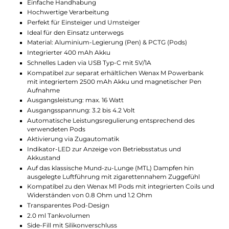
für einen sicheren Betrieb sorgen. Der Akku lässt sich
über einen USB Typ-C Anschluss oder magnetisch
über die separat erhältliche Wenax M Powerbank
aufladen.
Pods und Dampferlebnis
Zum Set gehören zwei Wenax M1 Pods mit
integrierten Coils und Widerständen von 0.8 Ohm
und 1.2 Ohm, die ein vielseitiges Dampferlebnis
ermöglichen. Die hochwertigen Coils erzeugen mit
jedem Zug weichen und geschmacksintensiven
Dampf. Die transparenten PCTG Pods fassen bis zu
2.0 ml Liquid und sind dank eines Side-Fill-Systems
mit Silikonverschluss leicht zu befüllen. Für ein noch
authentischeres Zigarettengefühl können zudem die
hauseigenen Cotton-Filter eingesetzt werden.
Technische Daten
Kompaktes und schlankes Pod-System im Pen-Style Desi