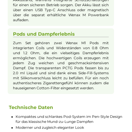
Der Wenax M1 Mini Pen überzeugt durch sein
modernes und zugleich elegantes Pen-Design,
gefertigt aus einer hochwertigen Aluminium-
Legierung. Erhältlich in sieben verschiedenen
Farbvarianten, spricht er sowohl Einsteiger als auch
erfahrene Dampfer an. Das schlanke und leichte Gerät
ist der perfekte Begleiter für unterwegs und bietet ein
authentisches MTL (Mund-zu-Lunge) Dampferlebnis,
ähnlich dem einer Zigarette.
Technische Spezifikationen
Ausgestattet mit einem integrierten 400 mAh Akku,
bietet der M1 Mini Pen eine maximale
Ausgangsleistung von 16 Watt. Die Leistung wird
automatisch an den verwendeten M1 Pod angepasst,
wodurch manuelle Einstellungen entfallen. Das Gerät
verfügt über eine integrierte Zugautomatik, die durch
einfaches Ziehen am Mundstück des Pods aktiviert
wird. Die Luftführung ist speziell für das MTL Dampfen
ausgelegt und sorgt für ein zigarettenähnliches
Zugverhalten. Eine LED-Indikator informiert über den
Akkustand, während integrierte Schutzschaltungen