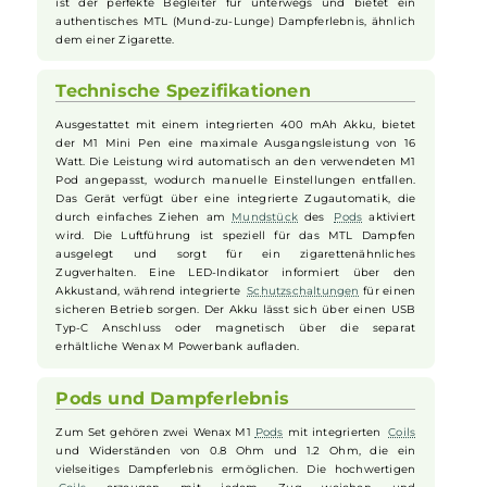
Design und Funktionalität
Der Wenax M1 Mini Pen überzeugt durch sein modernes und
zugleich elegantes Pen-Design, gefertigt aus einer
hochwertigen Aluminium-Legierung. Erhältlich in sieben
verschiedenen Farbvarianten, spricht er sowohl
Einsteiger
als
auch erfahrene Dampfer an. Das schlanke und leichte Gerät
ist der perfekte Begleiter für unterwegs und bietet ein
authentisches MTL (Mund-zu-Lunge) Dampferlebnis, ähnlich
dem einer Zigarette.
Technische Spezifikationen
Ausgestattet mit einem integrierten 400 mAh Akku, bietet
der M1 Mini Pen eine maximale Ausgangsleistung von 16
Watt. Die Leistung wird automatisch an den verwendeten M1
Pod angepasst, wodurch manuelle Einstellungen entfallen.
Das Gerät verfügt über eine integrierte Zugautomatik, die
durch einfaches Ziehen am
Mundstück
des
Pods
aktiviert
wird. Die Luftführung ist speziell für das MTL Dampfen
ausgelegt und sorgt für ein zigarettenähnliches
Zugverhalten. Eine LED-Indikator informiert über den
Akkustand, während integrierte
Schutzschaltungen
für einen