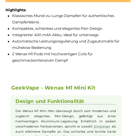
Produktnummer:
GKV_WM1M-006
Hersteller:
GeekVape
GTIN:
6975984056623
Lagerbestand in Filialen anzeigen
Highlights:
Klassisches Mund-zu-Lunge Dampfen für authentisches
Dampferlebnis
Kompaktes, schlankes und elegantes Pen-Design
Integrierter 400 mAh Akku, ideal für unterwegs
Automatische Leistungsregulierung und Zugautomatik für
mühelose Bedienung
2 Wenax M1 Pods mit hochwertigen Coils für
geschmacksintensiven Dampf
GeekVape - Wenax M1 Mini Kit