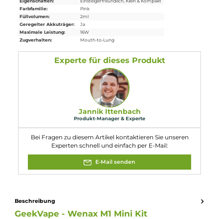
1 x Bedienungsanleitung
Abmessungen
Länge: 113.8 mm inkl. Pod / 78.0 mm ohne Pod
Durchmesser: 16.0 mm
Füllvolumen: 2.0 ml
Eigenschaften
Akkuform:
Interner Akku
Akkukapazität:
400mAh
Bauform:
Pod-System
, Stick-Gerät
Display:
LED Monochrom
Eigenschaften:
Einsteigerfreundlich
, Klein & Kompakt
Farbfamilie:
Pink
Füllvolumen:
2ml
Geregelter Akkuträger:
Ja
Maximale Leistung:
16W
Zugverhalten:
Mouth-to-Lung