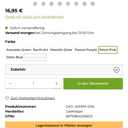
Regulärer Preis:
16,95 €
Preise inkl. MwSt. zzgl. Versandkosten
Sofort versandfertig.
Versand morgen
bei Zahlungseingang bis 13:00 Uhr.
auswählen
Farbe
Avocado-Green
Earth-Art
Moonlit-Silver
Pastel-Purple
Petal-Pin
Slate-Blue
Carbon-Gray
(Diese Option ist zurzeit nicht verfügbar.)
Zubehör
Produkt Anzahl: Gib den gewünschten Wert ein oder benutze die Schaltflächen um die 
In den Warenkorb
Zum Merkzettel hinzufügen