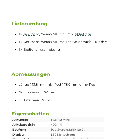
Auf das klassische Mund-zu-Lunge (MTL) Dampfen hin
ausgelegte Luftführung mit zigarettennahem Zuggefühl
Kompatibel zu den Wenax M1 Pods mit integrierten Coils und
Widerständen von 0.8 Ohm und 1.2 Ohm
Transparentes Pod-Design
2.0 ml Tankvolumen
Side-Fill mit Silikonverschluss
Ergonomisch geformtes Kunststoff
Drip Tip
Auch mit den
Geekvape
Wenax Filter-Mundstücken
kombinierbar für ein noch authentischeres Zigarettengefühl
Magnetisch sichere Pod-Fixierung
7 verschiedene Farbvarianten
Lieferumfang
1 x
GeekVape
Wenax M1 Mini Pen
Akkuträger
1 x GeekVape Wenax M1 Pod Tankverdampfer 0.8 Ohm