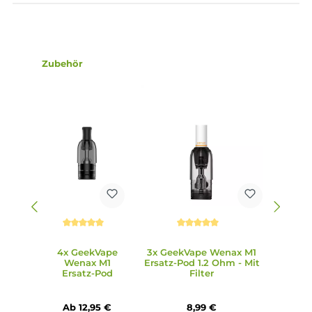
Kompatibel zu den Wenax M1 Pods mit integrierten Coils 
Widerständen von 0.8 Ohm und 1.2 Ohm
Transparentes Pod-Design
2.0 ml Tankvolumen
Side-Fill mit Silikonverschluss
Ergonomisch geformtes Kunststoff Drip Tip
Auch mit den Geekvape Wenax Filter-Mundstücken
kombinierbar für ein noch authentischeres Zigarettengefü
Magnetisch sichere Pod-Fixierung
7 verschiedene Farbvarianten
Lieferumfang
1 x GeekVape Wenax M1 Mini Pen Akkuträger
1 x GeekVape Wenax M1 Pod Tankverdampfer 0.8 Ohm
1 x Bedienungsanleitung
Abmessungen
Länge: 113.8 mm inkl. Pod / 78.0 mm ohne Pod
Durchmesser: 16.0 mm