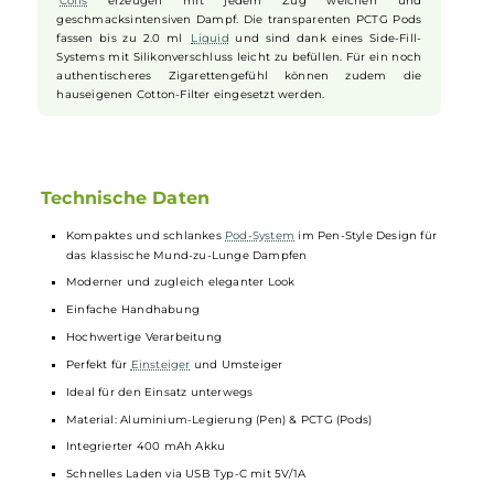
sicheren Betrieb sorgen. Der Akku lässt sich über einen USB
Typ-C Anschluss oder magnetisch über die separat
erhältliche Wenax M Powerbank aufladen.
Pods und Dampferlebnis
Zum Set gehören zwei Wenax M1
Pods
mit integrierten
Coils
und Widerständen von 0.8 Ohm und 1.2 Ohm, die ein
vielseitiges Dampferlebnis ermöglichen. Die hochwertigen
Coils
erzeugen mit jedem Zug weichen und
geschmacksintensiven Dampf. Die transparenten PCTG Pods
fassen bis zu 2.0 ml
Liquid
und sind dank eines Side-Fill-
Systems mit Silikonverschluss leicht zu befüllen. Für ein noch
authentischeres Zigarettengefühl können zudem die
hauseigenen Cotton-Filter eingesetzt werden.
Technische Daten
Kompaktes und schlankes
Pod-System
im Pen-Style Design für