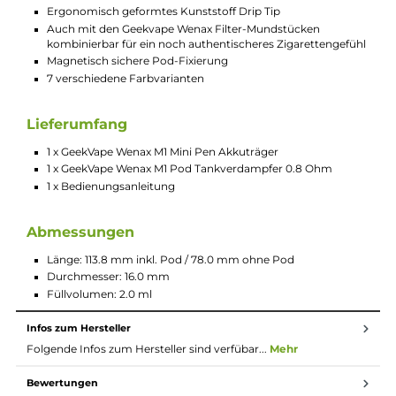
für das klassische Mund-zu-Lunge Dampfen
Moderner und zugleich eleganter Look
Einfache Handhabung
Hochwertige Verarbeitung
Perfekt für Einsteiger und Umsteiger
Ideal für den Einsatz unterwegs
Material: Aluminium-Legierung (Pen) & PCTG (Pods)
Integrierter 400 mAh Akku
Schnelles Laden via USB Typ-C mit 5V/1A
Kompatibel zur separat erhältlichen Wenax M Powerbank
mit integriertem 2500 mAh Akku und magnetischer Pen
Aufnahme
Ausgangsleistung: max. 16 Watt
Ausgangsspannung: 3.2 bis 4.2 Volt
Automatische Leistungsregulierung entsprechend des
verwendeten Pods
Aktivierung via Zugautomatik
Indikator-LED zur Anzeige von Betriebsstatus und
Akkustand
Auf das klassische Mund-zu-Lunge (MTL) Dampfen hin
ausgelegte Luftführung mit zigarettennahem Zuggefühl