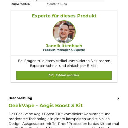
1 x GeekVape B-Series
Coil
Verdampferkopf
0.6 Ohm
1 x Coil Tool
1 x USB Typ-C Kabel
1 x Bedienungsanleitung
Abmessungen
Füllvolumen: 5.0 ml
Eigenschaften
Akkuform:
Interner Akku
Akkukapazität:
3000mAh
Bauform:
Pod-System
, Staub- & Wassergeschützt
Display:
LCD Farb-Display
Eigenschaften:
Besonders Stabil
, Staub- & Wassergeschützt
Farbfamilie:
Blau
, Türkis
Füllvolumen:
5ml
Geregelter Akkuträger:
Ja
Maximale Leistung:
60W