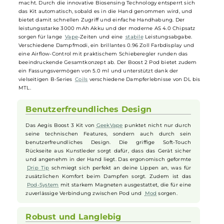
GeekVape - Aegis Boost 3 Kit
Das
GeekVape
Aegis Boost 3 Kit kombiniert Robustheit und
modernste Technologie in einem kompakten und stilvollen Design.
Ausgestattet mit Tri-Proof Protection ist das Kit optimal vor Stößen,
Staub
und Wasser geschützt, was es ideal für den täglichen Einsatz
macht. Durch die innovative Biosensing Technology entsperrt sich
das Kit automatisch, sobald es in die Hand genommen wird, und
bietet damit schnellen Zugriff und einfache Handhabung. Der
leistungsstarke 3000 mAh Akku und der moderne AS 4.0 Chipsatz
sorgen für lange
Vape
-Zeiten und eine
stabile
Leistungsabgabe.
Verschiedene Dampfmodi, ein brillantes 0.96 Zoll Farbdisplay und
eine Airflow-Control mit praktischem Schieberegler runden das
beeindruckende Gesamtkonzept ab. Der Boost 2 Pod bietet zudem
ein Fassungsvermögen von 5.0 ml und unterstützt dank der
vielseitigen B-Series
Coils
verschiedene Dampferlebnisse von DL bis
MTL.
Benutzerfreundliches Design
Das Aegis Boost 3 Kit von
GeekVape
punktet nicht nur durch
seine technischen Features, sondern auch durch sein