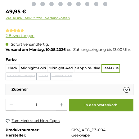
Regulärer Preis:
49,95 €
Preise inkl. MwSt. zzgl. Versandkosten
Durchschnittliche Bewertung von 5 von 5 Sternen
2 Bewertungen
Sofort versandfertig.
Versand am Montag, 10.08.2026
bei Zahlungseingang bis 13:00 
auswählen
Farbe
Black
Midnight-Gold
Midnight-Red
Sapphire-Blue
Teal-Blue
Rainbow-Purple
Silver
Sunset-Red
(Diese Option ist zurzeit nicht verfügbar.)
(Diese Option ist zurzeit nicht verfügbar.)
(Diese Option ist zurzeit nicht verfügbar.)
Zubehör
Produkt Anzahl: Gib den gewünschten Wert ein oder benutze die Schaltflächen um die 
In den Warenkorb