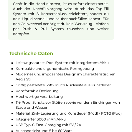
an deine Lippen an, was für zusätzlichen Komfort
beim Dampfen sorgt. Zudem ist das Pod-System mit
starkem Magneten ausgestattet, die für eine
zuverlässige Verbindung zwischen Pod und Mod
sorgen.
Robust und Langlebig
Dank der Tri-Proof Protection ist das Aegis Boost 3
Kit gegen Wasser, Staub und Stöße geschützt. Das
robuste Gehäuse aus Zink-Legierung hält auch
härtere Bedingungen aus und macht das Gerät ideal
für den Alltag sowie Outdoor-Aktivitäten.
Intelligente Dampfmodi
Mit dem leistungsstarken AS 4.0 Chipsatz, bietet das
Aegis Boost 3 Kit verschiedene Dampfmodi, die auf
deine Bedürfnisse abgestimmt sind. Ob du den
klassischen VW/Power Modus, den intelligenten
Smart-VW Modus, TC/TC-R Modi oder den Boost
Mode bevorzugst – hier findest du die passende