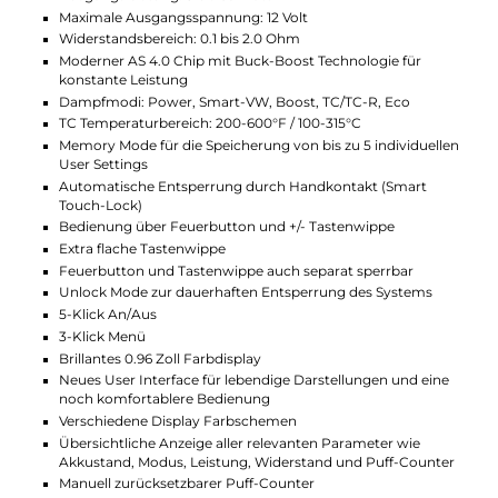
Einstellung. Der Eco Modus bietet zudem eine
akkusparende Alternative für längere Vape-Sessions.
Einfache Handhabung
Die Handhabung des Aegis Boost 3 Kits könnte nicht
einfacher sein. Dank des innovativen Smart Touch-
Lock entfällt das manuelle Entsperren. Sobald du das
Gerät in die Hand nimmst, ist es sofort einsatzbereit.
Auch der Nachfüllvorgang wird durch das Top-Fill
System mit Silikonverschluss erleichtert, sodass du
dein Liquid schnell und sauber nachfüllen kannst. Für
den Coilwechsel benötigst du kein Werkzeug – einfach
per Push & Pull System tauschen und weiter
dampfen.
Technische Daten
Leistungsstarkes Pod-System mit integriertem Akku
Kompakte und ergonomische Formgebung
Modernes und imposantes Design im charakteristischen