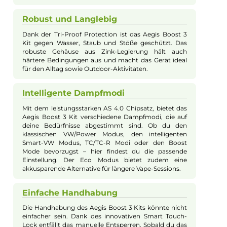
modernste Technologie in einem kompakten und stilvollen
Design. Ausgestattet mit Tri-Proof Protection ist das Kit opti
vor Stößen, Staub und Wasser geschützt, was es ideal für den
täglichen Einsatz macht. Durch die innovative Biosensing
Technology entsperrt sich das Kit automatisch, sobald es in di
Hand genommen wird, und bietet damit schnellen Zugriff un
einfache Handhabung. Der leistungsstarke 3000 mAh Akku u
der moderne AS 4.0 Chipsatz sorgen für lange Vape-Zeiten un
eine stabile Leistungsabgabe. Verschiedene Dampfmodi, ein
brillantes 0.96 Zoll Farbdisplay und eine Airflow-Control mit
praktischem Schieberegler runden das beeindruckende
Gesamtkonzept ab. Der Boost 2 Pod bietet zudem ein
Fassungsvermögen von 5.0 ml und unterstützt dank der
vielseitigen B-Series Coils verschiedene Dampferlebnisse von 
bis MTL.
Benutzerfreundliches Design
Das Aegis Boost 3 Kit von GeekVape punktet nicht nur
durch seine technischen Features, sondern auch
durch sein benutzerfreundliches Design. Die griffige
Soft-Touch Rückseite aus Kunstleder sorgt dafür, dass
das Gerät sicher und angenehm in der Hand liegt. Das
ergonomisch geformte Drip Tip schmiegt sich perfekt