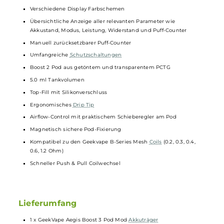
TC Temperaturbereich: 200-600°F / 100-315°C
Memory Mode für die Speicherung von bis zu 5 individuellen
User Settings
Automatische Entsperrung durch Handkontakt (Smart Touch-
Lock)
Bedienung über Feuerbutton und +/- Tastenwippe
Extra flache Tastenwippe
Feuerbutton und Tastenwippe auch separat sperrbar
Unlock Mode zur dauerhaften Entsperrung des Systems
5-Klick An/Aus
3-Klick Menü
Brillantes 0.96 Zoll Farbdisplay
Neues User Interface für lebendige Darstellungen und eine noc
komfortablere Bedienung
Verschiedene Display Farbschemen
Übersichtliche Anzeige aller relevanten Parameter wie
Akkustand, Modus, Leistung, Widerstand und Puff-Counter
Manuell zurücksetzbarer Puff-Counter