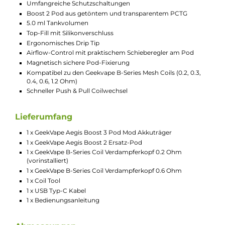
Aegis Stil
Griffig gestaltete Soft-Touch Rückseite aus Kunstleder
Komfortable Bedienung
Hochwertige Verarbeitung
Tri-Proof Schutz vor Stößen sowie vor dem Eindringen vo
Staub und Wasser
Material: Zink-Legierung und Kunstleder (Mod) / PCTG (Po
Integrierter 3000 mAh Akku
USB Typ-C Fast-Charging mit 5V / 2A
Ausgangsleistung: 5 bis 60 Watt
Maximale Ausgangsspannung: 12 Volt
Widerstandsbereich: 0.1 bis 2.0 Ohm
Moderner AS 4.0 Chip mit Buck-Boost Technologie für
konstante Leistung
Dampfmodi: Power, Smart-VW, Boost, TC/TC-R, Eco
TC Temperaturbereich: 200-600°F / 100-315°C
Memory Mode für die Speicherung von bis zu 5 individuell
User Settings
Automatische Entsperrung durch Handkontakt (Smart
Touch-Lock)
Bedienung über Feuerbutton und +/- Tastenwippe