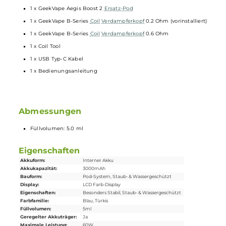
Umfangreiche
Schutzschaltungen
Boost 2 Pod aus getöntem und transparentem PCTG
5.0 ml Tankvolumen
Top-Fill mit Silikonverschluss
Ergonomisches
Drip Tip
Airflow-Control mit praktischem Schieberegler am Pod
Magnetisch sichere Pod-Fixierung
Kompatibel zu den Geekvape B-Series Mesh
Coils
(0.2, 0.3, 0.4,
0.6, 1.2 Ohm)
Schneller Push & Pull Coilwechsel
Lieferumfang
1 x GeekVape Aegis Boost 3 Pod Mod
Akkuträger
1 x GeekVape Aegis Boost 2
Ersatz-Pod
1 x GeekVape B-Series
Coil
Verdampferkopf
0.2 Ohm (vorinstallier