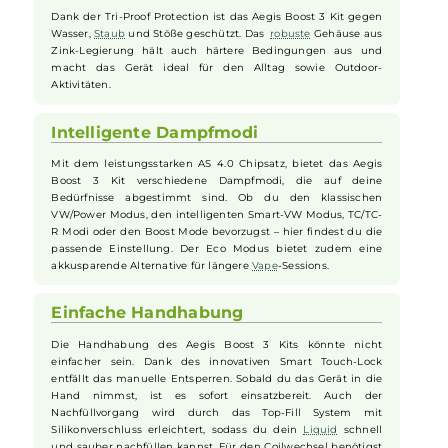
benutzerfreundliches Design. Die griffige Soft-Touch
Rückseite aus Kunstleder sorgt dafür, dass das Gerät sicher
und angenehm in der Hand liegt. Das ergonomisch geformte
Drip Tip
schmiegt sich perfekt an deine Lippen an, was für
zusätzlichen Komfort beim Dampfen sorgt. Zudem ist das
Pod-System
mit starkem Magneten ausgestattet, die für eine
zuverlässige Verbindung zwischen Pod und
Mod
sorgen.
Robust und Langlebig
Dank der Tri-Proof Protection ist das Aegis Boost 3 Kit gegen
Wasser,
Staub
und Stöße geschützt. Das
robuste
Gehäuse aus
Zink-Legierung hält auch härtere Bedingungen aus und
macht das Gerät ideal für den Alltag sowie Outdoor-
Aktivitäten.
Intelligente Dampfmodi
Mit dem leistungsstarken AS 4.0 Chipsatz, bietet das Aegis
Boost 3 Kit verschiedene Dampfmodi, die auf deine
Bedürfnisse abgestimmt sind. Ob du den klassischen
VW/Power Modus, den intelligenten Smart-VW Modus, TC/TC-