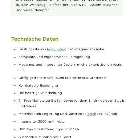
R Modi oder den Boost Mode bevorzugst – hier findest du die
passende Einstellung. Der Eco Modus bietet zudem eine
akkusparende Alternative für längere
Vape
-Sessions.
Einfache Handhabung
Die Handhabung des Aegis Boost 3 Kits könnte nicht
einfacher sein. Dank des innovativen Smart Touch-Lock
entfällt das manuelle Entsperren. Sobald du das Gerät in die
Hand nimmst, ist es sofort einsatzbereit. Auch der
Nachfüllvorgang wird durch das Top-Fill System mit
Silikonverschluss erleichtert, sodass du dein
Liquid
schnell
und sauber nachfüllen kannst. Für den Coilwechsel benötigst
du kein Werkzeug – einfach per Push & Pull System tauschen
und weiter dampfen.
Technische Daten
Leistungsstarkes
Pod-System
mit integriertem Akku