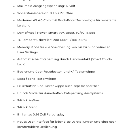
Kompakte und ergonomische Formgebung
Modernes und imposantes Design im charakteristischen Aegis
Stil
Griffig gestaltete Soft-Touch Rückseite aus Kunstleder
Komfortable Bedienung
Hochwertige Verarbeitung
Tri-Proof Schutz vor Stößen sowie vor dem Eindringen von Staub
und Wasser
Material: Zink-Legierung und Kunstleder (
Mod
) / PCTG (Pod)
Integrierter 3000 mAh Akku
USB Typ-C Fast-Charging mit 5V / 2A
Ausgangsleistung: 5 bis 60 Watt
Maximale Ausgangsspannung: 12 Volt
Widerstandsbereich: 0.1 bis 2.0 Ohm
Moderner AS 4.0 Chip mit Buck-Boost Technologie für konstant
Leistung
Dampfmodi: Power, Smart-VW, Boost, TC/TC-R, Eco