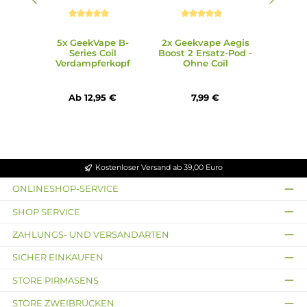
Schneller Push & Pull Coilwechsel
Lieferumfang
1 x GeekVape Aegis Boost 3 Pod Mod Akkuträger
1 x GeekVape Aegis Boost 2 Ersatz-Pod
1 x GeekVape B-Series Coil Verdampferkopf 0.2 Ohm
(vorinstalliert)
1 x GeekVape B-Series Coil Verdampferkopf 0.6 Ohm
1 x Coil Tool
1 x USB Typ-C Kabel
1 x Bedienungsanleitung
Abmessungen
Füllvolumen: 5.0 ml
Infos zum Hersteller
Folgende Infos zum Hersteller sind verfübar...
Mehr
Bewertungen