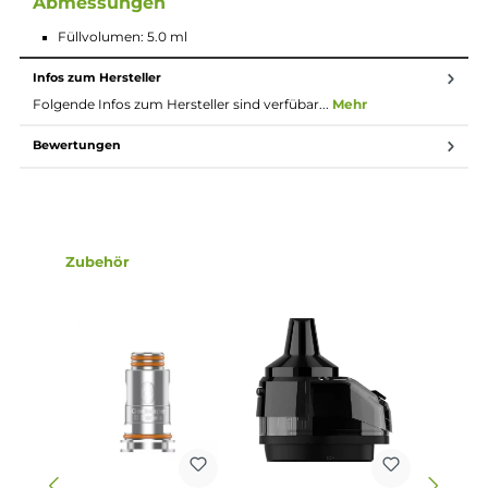
Extra flache Tastenwippe
Feuerbutton und Tastenwippe auch separat sperrbar
Unlock Mode zur dauerhaften Entsperrung des Systems
5-Klick An/Aus
3-Klick Menü
Brillantes 0.96 Zoll Farbdisplay
Neues User Interface für lebendige Darstellungen und ein
noch komfortablere Bedienung
Verschiedene Display Farbschemen
Übersichtliche Anzeige aller relevanten Parameter wie
Akkustand, Modus, Leistung, Widerstand und Puff-Counte
Manuell zurücksetzbarer Puff-Counter
Umfangreiche Schutzschaltungen
Boost 2 Pod aus getöntem und transparentem PCTG
5.0 ml Tankvolumen
Top-Fill mit Silikonverschluss
Ergonomisches Drip Tip
Airflow-Control mit praktischem Schieberegler am Pod
Magnetisch sichere Pod-Fixierung
Kompatibel zu den Geekvape B-Series Mesh Coils (0.2, 0.3,
0.4, 0.6, 1.2 Ohm)