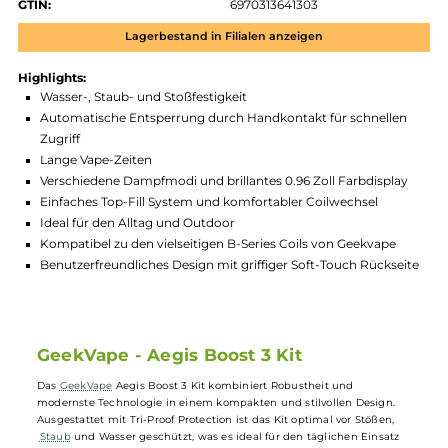
Zum Merkzettel hinzufügen
Produktnummer:
GKV_AEG_B3-004
Hersteller:
GeekVape
GTIN:
6970313641303
Lagerbestand in Filialen anzeigen
Highlights:
Wasser-, Staub- und Stoßfestigkeit
Automatische Entsperrung durch Handkontakt für schnelle
Zugriff
Lange Vape-Zeiten
Verschiedene Dampfmodi und brillantes 0.96 Zoll Farbdispla
Einfaches Top-Fill System und komfortabler Coilwechsel
Ideal für den Alltag und Outdoor
Kompatibel zu den vielseitigen B-Series Coils von Geekvape
Benutzerfreundliches Design mit griffiger Soft-Touch Rückse