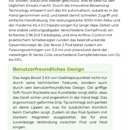
Zugverhalten:
Mouth-to-Lung
Experte für dieses Produkt
Jannik Ittenbach
Produkt-Manager & Experte
Bei Fragen zu diesem Artikel kontaktieren Sie unseren
Experten schnell und einfach per E-Mail:
E-Mail senden
Beschreibung
GeekVape - Aegis Boost 3 Kit
Das GeekVape Aegis Boost 3 Kit kombiniert Robustheit und