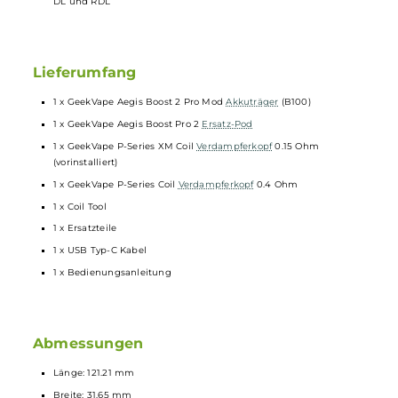
Seitlicher A-Lock Switch zum einfachen und schnellen
Sperren/Entsperren aller Tasten
Umfangreiche
Schutzschaltungen
an Bord
Transparente und abgedunkelte Aegis Boost Pro 2
Pods
4.5 ml Füllvolumen
Praktisches Top-Fill mit Silikonabdichtung
Ergonomisches
Drip Tip
für DL und RDL
Sichere Pod-Arretierung am
Mod
Schneller Push & Pull Coilwechsel
Kompatibel zu den Geekvape P-Series Mesh
Coils
: 0.15 Ohm (70-
85 W), 0.2 Ohm (60-70 W), 0.4 Ohm (50-60 W), 0.5 Ohm (40-50 
Verbesserter 0.15 Ohm P-Series Coil mit einer 50% längeren
Lebensdauer (bis zu 60 ml
Liquid
) sowie 0.4 Ohm P-Series Coil
bereits inkludiert
Stufenlos regulierbare und auslaufsichere Top-Airflow am Pod fü
DL und RDL