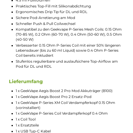
verleiht dem Gerät auch ein hochwertiges Aussehen.
So bist du immer gut ausgestattet und siehst dabei
auch noch gut aus.
Technische Daten
Leistungsstarkes Pod-Kit für DL und RDL
Schlankes und kompaktes Design im modernen Look der
Aegis-Reihe
Ergonomische Form und griffige Soft-Leder Rückseite
Verbesserter Tri-Proof Schutz der 2ten Generation mit
verbesserter Stoßfestigkeit und IP68-Zertifizierung
(staubdicht und wasserdicht bis 1.5 Meter für maximal 30
Minuten)
Material: Kunststoff, Soft-Leder, Zink-Legierung, Silikon
Betrieb mit 1 x 18650er Akkuzelle (nicht im Lieferumfang
enthalten)
USB Typ-C Fast Charging mit bis zu 5V/2A
Ausgangsleistung: 5 bis 100 Watt
Ausgangsspannung: Max. 7.5 Volt
Widerstandsbereich: 0.1 bis 2.0 Ohm