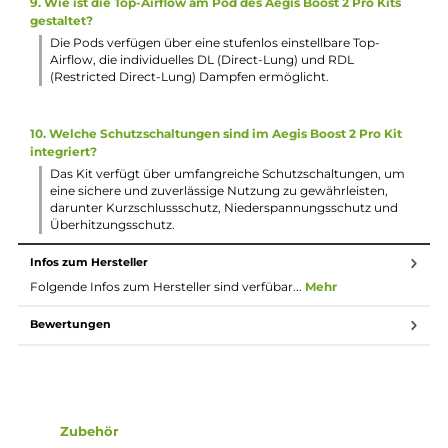
Soft-Leder Rückseite sorgen für eine angenehme Haptik.
2. Welche Akkuzelle wird für das Aegis Boost 2 Pro Kit
benötigt?
Das Kit benötigt eine einzelne 18650er Akkuzelle (nicht im
Lieferumfang enthalten), die über den USB Typ-C Anschlus
im Mod selbst aufgeladen werden kann.
3. Über welche Dampfmodi verfügt das Aegis Boost 2 Pro Ki
Das Kit bietet verschiedene Dampfmodi wie den Smart-
Modus, Boosting-Modus, VPC-Modus, TC-Modi und TCR-
Modus sowie eine automatische „Best-Wattage“ Einstellu
im Smart-VW Modus.
4. Welche Coils sind im Lieferumfang des Aegis Boost 2 Pro
Kit enthalten?
Das Kit enthält einen verbesserten 0,15 Ohm P-Series Coil (
85 Watt) und eine 0,4 Ohm Variante (50-60 Watt). Durch d