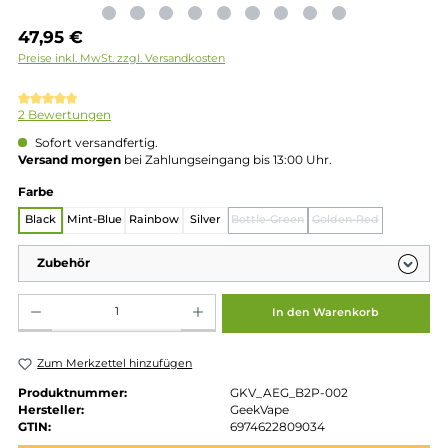
Regulärer Preis:
47,95 €
Preise inkl. MwSt. zzgl. Versandkosten
Durchschnittliche Bewertung von 5 von 5 Sternen
2 Bewertungen
Sofort versandfertig.
Versand morgen
bei Zahlungseingang bis 13:00 Uhr.
auswählen
Farbe
Black
Mint-Blue
Rainbow
Silver
Bottle-Green
Golden-Red
(Diese Option ist zurzeit nich
(Diese Option
Zubehör
Produkt Anzahl: Gib den gewünschten Wert ein oder benutze die Schaltflächen um die 
In den Warenkorb