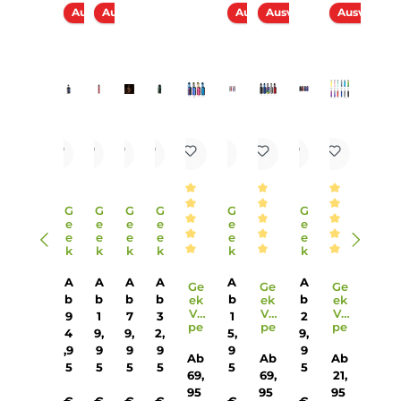
8. Welches Zubehör ist im Lieferumfang des Aegis Boost 2 
Kit enthalten?
Neben dem Mod und dem Pod sind im Lieferumfang auch
Ersatz-Pods, Coil-Verdampferköpfe, ein Coil-Tool, Ersatzteil
ein USB Typ-C Kabel und eine Bedienungsanleitung
enthalten.
9. Wie ist die Top-Airflow am Pod des Aegis Boost 2 Pro Kits
gestaltet?
Die Pods verfügen über eine stufenlos einstellbare Top-
Airflow, die individuelles DL (Direct-Lung) und RDL
(Restricted Direct-Lung) Dampfen ermöglicht.
10. Welche Schutzschaltungen sind im Aegis Boost 2 Pro Kit
integriert?
Das Kit verfügt über umfangreiche Schutzschaltungen, u
eine sichere und zuverlässige Nutzung zu gewährleisten,
darunter Kurzschlussschutz, Niederspannungsschutz und