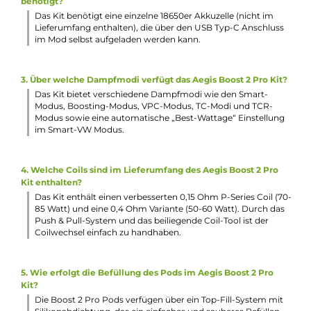
4.5 ml Füllvolumen
Praktisches Top-Fill mit Silikonabdichtung
Ergonomisches Drip Tip für DL und RDL
Sichere Pod-Arretierung am Mod
Schneller Push & Pull Coilwechsel
Kompatibel zu den Geekvape P-Series Mesh Coils: 0.15 O
(70-85 W), 0.2 Ohm (60-70 W), 0.4 Ohm (50-60 W), 0.5 O
(40-50 W)
Verbesserter 0.15 Ohm P-Series Coil mit einer 50% längere
Lebensdauer (bis zu 60 ml Liquid) sowie 0.4 Ohm P-Series
Coil bereits inkludiert
Stufenlos regulierbare und auslaufsichere Top-Airflow am
Pod für DL und RDL
Lieferumfang
1 x GeekVape Aegis Boost 2 Pro Mod Akkuträger (B100)
1 x GeekVape Aegis Boost Pro 2 Ersatz-Pod
1 x GeekVape P-Series XM Coil Verdampferkopf 0.15 Ohm
(vorinstalliert)
1 x GeekVape P-Series Coil Verdampferkopf 0.4 Ohm
1 x Coil Tool