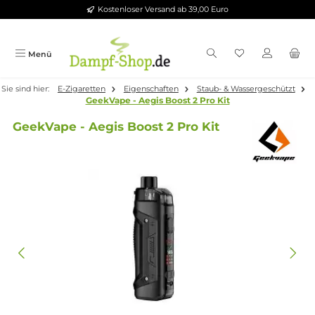
Kostenloser Versand ab 39,00 Euro
Zum Hauptinhalt springen
Menü
Sie sind hier:
E-Zigaretten
Eigenschaften
Staub- & Wassergeschü
GeekVape - Aegis Boost 2 Pro Kit
GeekVape - Aegis Boost 2 Pro Kit
Bildergalerie überspringen