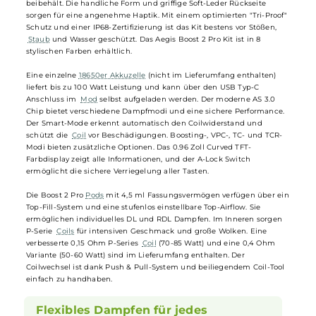
GeekVape - Aegis Boost 2 Pro Kit
GeekVape
präsentiert das B100 / Aegis Boost 2 Pro Pod Kit, eine
kompaktere und schlankere Version der erfolgreichen Aegis Boost-
Reihe, die das moderne Design und den markanten Aegis-Look
beibehält. Die handliche Form und griffige Soft-Leder Rückseite
sorgen für eine angenehme Haptik. Mit einem optimierten "Tri-Proof
Schutz und einer IP68-Zertifizierung ist das Kit bestens vor Stößen,
Staub
und Wasser geschützt. Das Aegis Boost 2 Pro Kit ist in 8
stylischen Farben erhältlich.
Eine einzelne
18650er Akkuzelle
(nicht im Lieferumfang enthalten)
liefert bis zu 100 Watt Leistung und kann über den USB Typ-C
Anschluss im
Mod
selbst aufgeladen werden. Der moderne AS 3.0
Chip bietet verschiedene Dampfmodi und eine sichere Performance
Der Smart-Mode erkennt automatisch den Coilwiderstand und
schützt die
Coil
vor Beschädigungen. Boosting-, VPC-, TC- und TCR-
Modi bieten zusätzliche Optionen. Das 0.96 Zoll Curved TFT-
Farbdisplay zeigt alle Informationen, und der A-Lock Switch
ermöglicht die sichere Verriegelung aller Tasten.