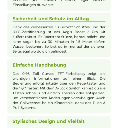
GeekVape - Aegis Boost 2 Pro Kit
GeekVape präsentiert das B100 / Aegis Boost 2 Pro Pod Kit, ei
kompaktere und schlankere Version der erfolgreichen Aegis
Boost-Reihe, die das moderne Design und den markanten Aeg
Look beibehält. Die handliche Form und griffige Soft-Leder
Rückseite sorgen für eine angenehme Haptik. Mit einem
optimierten "Tri-Proof" Schutz und einer IP68-Zertifizierung is
das Kit bestens vor Stößen, Staub und Wasser geschützt. Das
Aegis Boost 2 Pro Kit ist in 8 stylischen Farben erhältlich.
Eine einzelne 18650er Akkuzelle (nicht im Lieferumfang
enthalten) liefert bis zu 100 Watt Leistung und kann über den
USB Typ-C Anschluss im Mod selbst aufgeladen werden. Der
moderne AS 3.0 Chip bietet verschiedene Dampfmodi und ein
sichere Performance. Der Smart-Mode erkennt automatisch 
Coilwiderstand und schützt die Coil vor Beschädigungen.
Boosting-, VPC-, TC- und TCR-Modi bieten zusätzliche Option
Das 0.96 Zoll Curved TFT-Farbdisplay zeigt alle Informationen,
und der A-Lock Switch ermöglicht die sichere Verriegelung all
Tasten.
Die Boost 2 Pro Pods mit 4,5 ml Fassungsvermögen verfügen