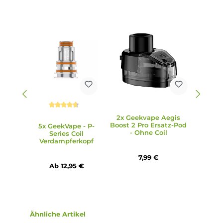
Push & Pull-System und das beiliegende Coil-Tool ist der
Coilwechsel einfach zu handhaben.
5. Wie erfolgt die Befüllung des Pods im Aegis Boost 2 Pro
Kit?
Die Boost 2 Pro Pods verfügen über ein Top-Fill-System mi
Silikonabdichtung, das ein einfaches und sauberes Befülle
ermöglicht.
6. Wie ist das Display des Aegis Boost 2 Pro Kits gestaltet?
Das Kit verfügt über ein 0.96 Zoll Curved TFT-Farbdisplay, 
alle relevanten Informationen wie Akkustand, Modus,
Widerstand, Spannung und Puff-Counter anzeigt.
7. Gibt es verschiedene Farboptionen für das Aegis Boost 2 
Kit?
Ja, das Kit ist in 8 stylischen Farben erhältlich, so dass jede
Nutzer seine persönliche Lieblingsfarbe wählen kann.