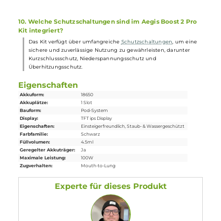
Die Boost 2 Pro Pods verfügen über ein Top-Fill-System mit
Silikonabdichtung, das ein einfaches und sauberes Befüllen
ermöglicht.
6. Wie ist das Display des Aegis Boost 2 Pro Kits gestalte
Das Kit verfügt über ein 0.96 Zoll Curved TFT-Farbdisplay, das all
relevanten Informationen wie Akkustand, Modus, Widerstand,
Spannung und Puff-Counter anzeigt.
7. Gibt es verschiedene Farboptionen für das Aegis Boost
2 Pro Kit?
Ja, das Kit ist in 8 stylischen Farben erhältlich, so dass jeder
Nutzer seine persönliche Lieblingsfarbe wählen kann.
8. Welches Zubehör ist im Lieferumfang des Aegis Boost
2 Pro Kit enthalten?
Neben dem Mod und dem Pod sind im Lieferumfang auch
Ersatz-Pods
, Coil-
Verdampferköpfe
, ein Coil-Tool, Ersatzteile, ein
USB Typ-C Kabel und eine Bedienungsanleitung enthalten.