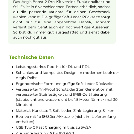
über ein Top-Fill-System und eine stufenlos einstellbare Top-
Airflow. Sie ermöglichen individuelles DL und RDL Dampfen. 
Inneren sorgen P-Serie Coils für intensiven Geschmack und
große Wolken. Eine verbesserte 0,15 Ohm P-Series Coil (70-85
Watt) und eine 0,4 Ohm Variante (50-60 Watt) sind im
Lieferumfang enthalten. Der Coilwechsel ist dank Push & Pull-
System und beiliegendem Coil-Tool einfach zu handhaben.
Flexibles Dampfen für jedes Bedürfnis
Mit dem GeekVape Aegis Boost 2 Pro Kit hast du die
Möglichkeit, verschiedene Dampfmodi zu nutzen. Ob
Smart-Mode, Boosting-Mode, VPC-Mode oder
Temperaturkontrolle (TC) – du kannst immer die
perfekte Einstellung für dein Liquid und deine
Vorlieben auswählen. Der AS 3.0 Chip sorgt für ein
sicheres und starkes Erlebnis, egal welche
Einstellungen du wählst.
Sicherheit und Schutz im Alltag
Dank des verbesserten "Tri-Proof" Schutzes und der
IP68-Zertifizierung ist das Aegis Boost 2 Pro Kit
äußert robust. Es übersteht Stürze, ist staubdicht und