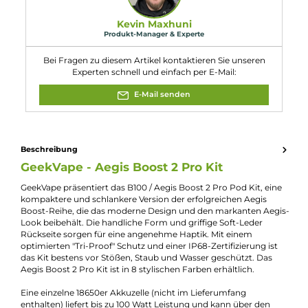
9. Wie ist die Top-Airflow am Pod des Aegis Boost 2 Pro
Kits gestaltet?
Die Pods verfügen über eine stufenlos einstellbare Top-Airflow, d
individuelles DL (Direct-Lung) und RDL (Restricted Direct-Lung)
Dampfen ermöglicht.
10. Welche Schutzschaltungen sind im Aegis Boost 2 Pro
Kit integriert?
Das Kit verfügt über umfangreiche
Schutzschaltungen
, um eine
sichere und zuverlässige Nutzung zu gewährleisten, darunter
Kurzschlussschutz, Niederspannungsschutz und
Überhitzungsschutz.
Eigenschaften
Akkuform:
18650
Akkuplätze:
1 Slot
Bauform:
Pod-System
Display:
TFT ips Display
Eigenschaften:
Einsteigerfreundlich
, Staub- & Wassergeschützt