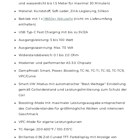
Aussehen. So bist du immer gut ausgestattet und siehst
dabei auch noch gut aus.
Technische Daten
Leistungsstarkes Pod-Kit für DL und RDL
Schlankes und kompaktes Design im modernen Look der Aegis-
Reihe
Ergonomische Form und griffige Soft-Leder Rückseite
Verbesserter Tri-Proof Schutz der 2ten Generation mit
verbesserter Stoßfestigkeit und IP68-Zertifizierung (staubdicht
und wasserdicht bis 1.5 Meter für maximal 30 Minuten)
Material: Kunststoff, Soft-Leder, Zink-Legierung, Silikon
Betrieb mit 1 x
18650er Akkuzelle
(nicht im Lieferumfang
enthalten)
USB Typ-C Fast Charging mit bis zu 5V/2A
Ausgangsleistung: 5 bis 100 Watt