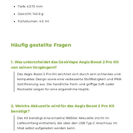
Lieferumfang
1 x GeekVape Aegis Boost 2 Pro Mod
Akkuträger
(B100)
1 x GeekVape Aegis Boost Pro 2
Ersatz-Pod
1 x GeekVape P-Series XM Coil
Verdampferkopf
0.15 Ohm
(vorinstalliert)
1 x GeekVape P-Series Coil
Verdampferkopf
0.4 Ohm
1 x Coil Tool
1 x Ersatzteile
1 x USB Typ-C Kabel
1 x Bedienungsanleitung
Abmessungen
Länge: 121.21 mm
Breite: 31.65 mm