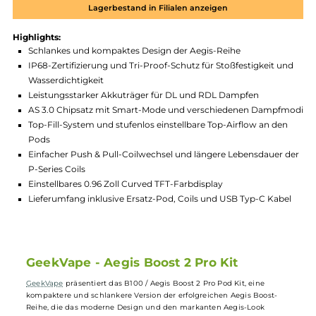
Zum Merkzettel hinzufügen
Produktnummer:
GKV_AEG_B2P-002
Hersteller:
GeekVape
GTIN:
6974622809034
Lagerbestand in Filialen anzeigen
Highlights:
Schlankes und kompaktes Design der Aegis-Reihe
IP68-Zertifizierung und Tri-Proof-Schutz für Stoßfestigkeit 
Wasserdichtigkeit
Leistungsstarker Akkuträger für DL und RDL Dampfen
AS 3.0 Chipsatz mit Smart-Mode und verschiedenen Dampf
Top-Fill-System und stufenlos einstellbare Top-Airflow an de
Pods
Einfacher Push & Pull-Coilwechsel und längere Lebensdauer
P-Series Coils
Einstellbares 0.96 Zoll Curved TFT-Farbdisplay
Lieferumfang inklusive Ersatz-Pod, Coils und USB Typ-C Kab