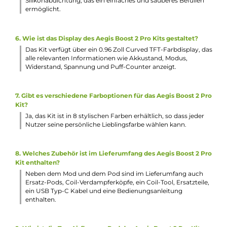
1 x Ersatzteile
1 x USB Typ-C Kabel
1 x Bedienungsanleitung
Abmessungen
Länge: 121.21 mm
Breite: 31.65 mm
Tiefe: 43.73 mm
Gewicht: 142.6 g
Füllvolumen: 4.5 ml
Häufig gestellte Fragen
1. Was unterscheidet das GeekVape Aegis Boost 2 Pro Kit vo
seinen Vorgängern?
Das Aegis Boost 2 Pro Kit zeichnet sich durch sein schlank
und kompaktes Design sowie eine verbesserte Stoßfestigke
und IP68-Zertifizierung aus. Die handliche Form und griffi