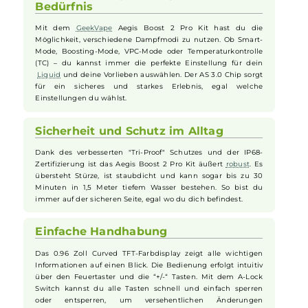
Die Boost 2 Pro
Pods
mit 4,5 ml Fassungsvermögen verfügen über e
Top-Fill-System und eine stufenlos einstellbare Top-Airflow. Sie
ermöglichen individuelles DL und RDL Dampfen. Im Inneren sorgen
P-Serie
Coils
für intensiven Geschmack und große Wolken. Eine
verbesserte 0,15 Ohm P-Series
Coil
(70-85 Watt) und eine 0,4 Ohm
Variante (50-60 Watt) sind im Lieferumfang enthalten. Der
Coilwechsel ist dank Push & Pull-System und beiliegendem Coil-Too
einfach zu handhaben.
Flexibles Dampfen für jedes
Bedürfnis
Mit dem
GeekVape
Aegis Boost 2 Pro Kit hast du die
Möglichkeit, verschiedene Dampfmodi zu nutzen. Ob Smart-
Mode, Boosting-Mode, VPC-Mode oder Temperaturkontrolle
(TC) – du kannst immer die perfekte Einstellung für dein
Liquid
und deine Vorlieben auswählen. Der AS 3.0 Chip sorgt
für ein sicheres und starkes Erlebnis, egal welche
Einstellungen du wählst.
Sicherheit und Schutz im Alltag
Dank des verbesserten "Tri-Proof" Schutzes und der IP68-