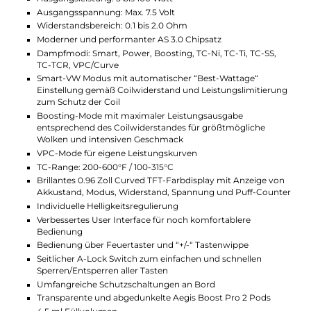
kann sogar bis zu 30 Minuten in 1,5 Meter tiefem
Wasser bestehen. So bist du immer auf der sicheren
Seite, egal wo du dich befindest.
Einfache Handhabung
Das 0.96 Zoll Curved TFT-Farbdisplay zeigt alle
wichtigen Informationen auf einen Blick. Die
Bedienung erfolgt intuitiv über den Feuertaster und
die “+/-“ Tasten. Mit dem A-Lock Switch kannst du alle
Tasten schnell und einfach sperren oder entsperren,
um versehentlichen Änderungen vorzubeugen. Auch
der Coilwechsel ist ein Kinderspiel dank des Push &
Pull-Systems.
Stylisches Design und Vielfalt
Das Aegis Boost 2 Pro Kit vereint Funktionalität und
Stil. Es ist in 8 verschiedenen Farben erhältlich, sodass
du die passende Variante für deinen Geschmack
wählen kannst. Die griffige Soft-Leder Rückseite sorgt
nicht nur für eine angenehme Haptik, sondern