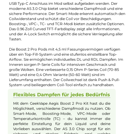
Farbfamilie:
Schwarz
Füllvolumen:
4.5ml
Geregelter Akkuträger:
Ja
Maximale Leistung:
100W
Zugverhalten:
Mouth-to-Lung
Experte für dieses Produkt
Kevin Maxhuni
Produkt-Manager & Experte
Bei Fragen zu diesem Artikel kontaktieren Sie unseren
Experten schnell und einfach per E-Mail:
E-Mail senden
Beschreibung