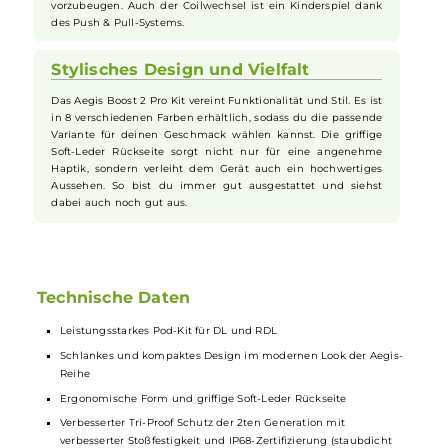
Zertifizierung ist das Aegis Boost 2 Pro Kit äußert
robust
. Es
übersteht Stürze, ist staubdicht und kann sogar bis zu 30
Minuten in 1,5 Meter tiefem Wasser bestehen. So bist du
immer auf der sicheren Seite, egal wo du dich befindest.
Einfache Handhabung
Das 0.96 Zoll Curved TFT-Farbdisplay zeigt alle wichtigen
Informationen auf einen Blick. Die Bedienung erfolgt intuitiv
über den Feuertaster und die “+/-“ Tasten. Mit dem A-Lock
Switch kannst du alle Tasten schnell und einfach sperren
oder entsperren, um versehentlichen Änderungen
vorzubeugen. Auch der Coilwechsel ist ein Kinderspiel dank
des Push & Pull-Systems.
Stylisches Design und Vielfalt
Das Aegis Boost 2 Pro Kit vereint Funktionalität und Stil. Es ist
in 8 verschiedenen Farben erhältlich, sodass du die passende
Variante für deinen Geschmack wählen kannst. Die griffige
Soft-Leder Rückseite sorgt nicht nur für eine angenehme
Haptik, sondern verleiht dem Gerät auch ein hochwertiges