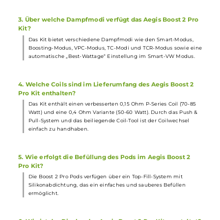
Tiefe: 43.73 mm
Gewicht: 142.6 g
Füllvolumen: 4.5 ml
Häufig gestellte Fragen
1. Was unterscheidet das GeekVape Aegis Boost 2 Pro Kit
von seinen Vorgängern?
Das Aegis Boost 2 Pro Kit zeichnet sich durch sein schlankes un
kompaktes Design sowie eine verbesserte Stoßfestigkeit und IP6
Zertifizierung aus. Die handliche Form und griffige Soft-Leder
Rückseite sorgen für eine angenehme Haptik.
2. Welche Akkuzelle wird für das Aegis Boost 2 Pro Kit
benötigt?
Das Kit benötigt eine einzelne 18650er Akkuzelle (nicht im