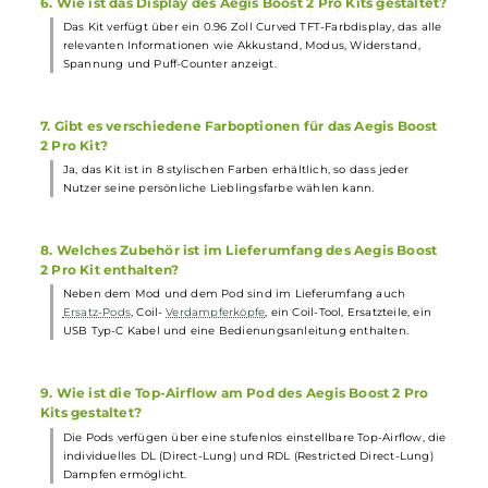
Lieferumfang enthalten), die über den USB Typ-C Anschluss im
Mod selbst aufgeladen werden kann.
3. Über welche Dampfmodi verfügt das Aegis Boost 2 Pr
Kit?
Das Kit bietet verschiedene Dampfmodi wie den Smart-Modus,
Boosting-Modus, VPC-Modus, TC-Modi und TCR-Modus sowie ei
automatische „Best-Wattage“ Einstellung im Smart-VW Modus.
4. Welche Coils sind im Lieferumfang des Aegis Boost 2
Pro Kit enthalten?
Das Kit enthält einen verbesserten 0,15 Ohm P-Series Coil (70-85
Watt) und eine 0,4 Ohm Variante (50-60 Watt). Durch das Push &
Pull-System und das beiliegende Coil-Tool ist der Coilwechsel
einfach zu handhaben.
5. Wie erfolgt die Befüllung des Pods im Aegis Boost 2
Pro Kit?