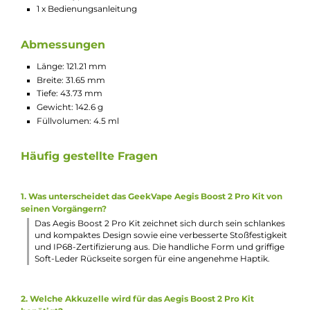
Moderner und performanter AS 3.0 Chipsatz
Dampfmodi: Smart, Power, Boosting, TC-Ni, TC-Ti, TC-SS,
TC-TCR, VPC/Curve
Smart-VW Modus mit automatischer “Best-Wattage“
Einstellung gemäß Coilwiderstand und Leistungslimitieru
zum Schutz der Coil
Boosting-Mode mit maximaler Leistungsausgabe
entsprechend des Coilwiderstandes für größtmögliche
Wolken und intensiven Geschmack
VPC-Mode für eigene Leistungskurven
TC-Range: 200-600°F / 100-315°C
Brillantes 0.96 Zoll Curved TFT-Farbdisplay mit Anzeige v
Akkustand, Modus, Widerstand, Spannung und Puff-Coun
Individuelle Helligkeitsregulierung
Verbessertes User Interface für noch komfortablere
Bedienung
Bedienung über Feuertaster und “+/-“ Tastenwippe
Seitlicher A-Lock Switch zum einfachen und schnellen
Sperren/Entsperren aller Tasten
Umfangreiche Schutzschaltungen an Bord
Transparente und abgedunkelte Aegis Boost Pro 2 Pods