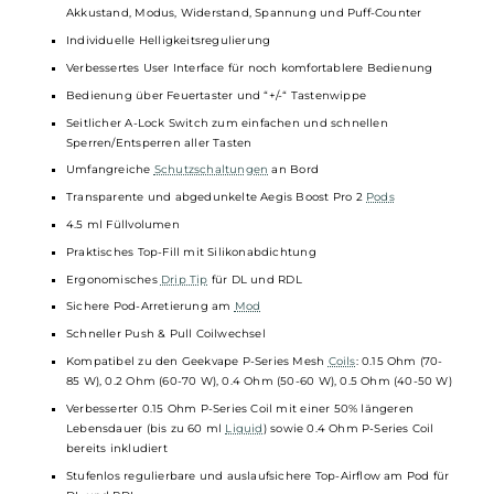
Ausgangsspannung: Max. 7.5 Volt
Widerstandsbereich: 0.1 bis 2.0 Ohm
Moderner und performanter AS 3.0 Chipsatz
Dampfmodi: Smart, Power, Boosting, TC-Ni, TC-Ti, TC-SS, TC-TCR,
VPC/Curve
Smart-VW Modus mit automatischer “Best-Wattage“ Einstellun
gemäß Coilwiderstand und Leistungslimitierung zum Schutz de
Coil
Boosting-Mode mit maximaler Leistungsausgabe entsprechend
des Coilwiderstandes für größtmögliche Wolken und intensiven
Geschmack
VPC-Mode für eigene Leistungskurven
TC-Range: 200-600°F / 100-315°C
Brillantes 0.96 Zoll Curved TFT-Farbdisplay mit Anzeige von
Akkustand, Modus, Widerstand, Spannung und Puff-Counter
Individuelle Helligkeitsregulierung
Verbessertes User Interface für noch komfortablere Bedienung
Bedienung über Feuertaster und “+/-“ Tastenwippe