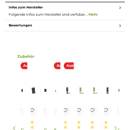
4. Welche Pods sind kompatibel mit dem Veynom EX Kit u
wie viel Liquid können sie aufnehmen?
Die Veynom Pods bieten ein Fassungsvermögen von 5.0 m
Liquid und sind mit Aspire’s BP Coil-Serie kompatibel, die
einen schnellen Wechsel der Coils durch ein Push & Pull
Verfahren ermöglicht.
5. Welche Lichteffekte und Beleuchtungsmodi bietet das
Veynom EX Kit?
Das Kit verfügt über einen stylischen, beleuchteten
Feuerbutton und 6 wählbare Beleuchtungsmodi, die für
stimmungsvolle Lichteffekte sorgen.
6. Welche Schutzfunktionen sind im Veynom EX Kit
integriert?
Das Kit bietet Schutzfunktionen vor Kurzschluss,
Überhitzung, Überladung, Tiefenentladung und zu hoher