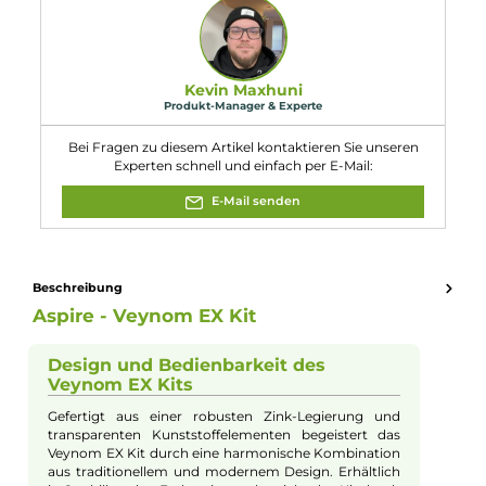
werden und der Coilwechsel erfolgt durch das Push & Pull
Verfahren.
9. Welche zusätzlichen Extras sind im Lieferumfang des
Veynom EX Kits enthalten?
Neben dem Veynom EX Pod Mod
Akkuträger
und den Veynom
Ersatz-Pods
sind auch 2 BP Meshed Coils, ein USB Typ-C Kabel
und eine Bedienungsanleitung im Lieferumfang enthalten.
10. Welche Abmessungen und Gewicht hat das Veynom
EX Kit?
Das Kit ist 138.5 mm lang, 35.5 mm breit, 29.0 mm tief und wiegt
164.0 g, wodurch es kompakt und handlich ist.
Eigenschaften
Akkuform:
18650
, 20700
, 21700
Akkuplätze:
1 Slot
Bauform:
Pod-System
, Stick-Gerät
Display:
TFT ips Display
Eigenschaften:
Besondere Optik
, Einsteigerfreundlich