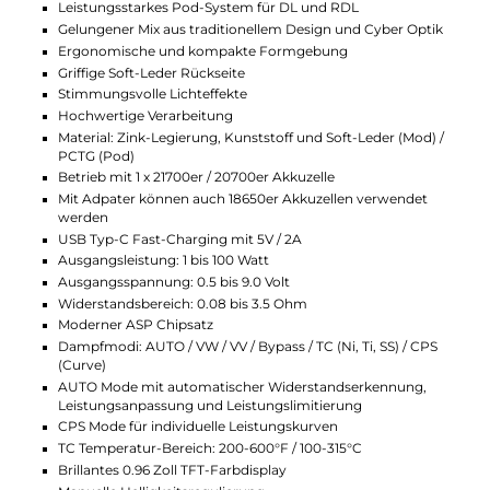
Im Inneren des Veynom EX findet dank der
magnetischen Akkufachabdeckung eine 21700er,
20700er oder 18650er Akkuzelle Platz (nicht im
Lieferumfang). Über den USB Typ-C Anschluss lässt
sich der Akku mit bis zu 2A wieder aufladen. Das Gerät
bietet eine beeindruckende Ausgangsleistung von bis
zu 100 Watt. Der moderne ASP Chipsatz sorgt für eine
zuverlässige Performance und bietet eine Fülle an
Dampfmodi, von klassischen Einstellungen wie VW,
VV und Bypass bis hin zu fortschrittlichen Modi wie
AUTO und individuellen Leistungskurven (CPS). Für
temperaturgeregeltes Dampfen stehen Modi für
verschiedene Materialien zur Verfügung. Das Kit kann
sowohl über den Feuerbutton als auch über eine
integrierte Zugautomatik aktiviert werden. Ein On/Off
Switch an der Unterseite ermöglicht ein einfaches An-
und Ausschalten.
Veynom Pods und Coil-System
Die speziell für das Kit entwickelten Veynom Pods
bieten ein Fassungsvermögen von 5.0 ml Liquid,