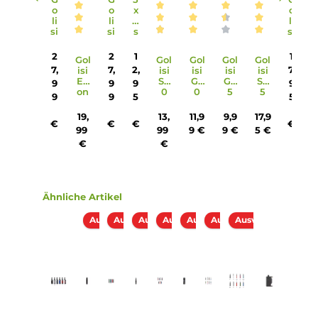
Spannung, sowie eine 10-Sekunden Overtime-Protection.
7. Welche Coils sind im Lieferumfang des Veynom EX Kits
enthalten?
Im Lieferumfang sind eine BP Meshed 0.15 Ohm Coil (DL, 6
80 W) und eine BP Meshed 0.3 Ohm Coil (DL/RDL, 30-40 W
enthalten.
8. Wie erfolgt die Luftstromregulierung und der Coilwechse
bei den Veynom Pods?
Die Luftzufuhr kann einfach durch Drehen des Pods
angepasst werden und der Coilwechsel erfolgt durch das
Push & Pull Verfahren.
9. Welche zusätzlichen Extras sind im Lieferumfang des
Veynom EX Kits enthalten?
Neben dem Veynom EX Pod Mod Akkuträger und den
Veynom Ersatz-Pods sind auch 2 BP Meshed Coils, ein US
Typ-C Kabel und eine Bedienungsanleitung im Lieferumfa