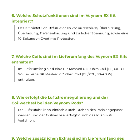
Akkuzelle
Platz. Der Akku kann über den USB Typ-C Anschluss
mit bis zu 2A wieder aufgeladen werden.
3. Welche Ausgangsleistung bietet das Veynom EX Kit
und welche Dampfmodi stehen zur Verfügung?
Das Kit bietet eine Ausgangsleistung von bis zu 100 Watt und
verschiedene Dampfmodi wie AUTO, VW, VV, Bypass, TC (Ni, Ti, S
und CPS für individuelle Leistungskurven.
4. Welche Pods sind kompatibel mit dem Veynom EX Kit
und wie viel Liquid können sie aufnehmen?
Die Veynom Pods bieten ein Fassungsvermögen von 5.0 ml
Liqu
und sind mit Aspire’s BP Coil-Serie kompatibel, die einen
schnellen Wechsel der Coils durch ein Push & Pull Verfahren
ermöglicht.
5. Welche Lichteffekte und Beleuchtungsmodi bietet da
Veynom EX Kit?