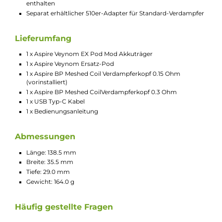
PCTG (Pod)
Betrieb mit 1 x 21700er / 20700er Akkuzelle
Mit Adpater können auch 18650er Akkuzellen verwendet
werden
USB Typ-C Fast-Charging mit 5V / 2A
Ausgangsleistung: 1 bis 100 Watt
Ausgangsspannung: 0.5 bis 9.0 Volt
Widerstandsbereich: 0.08 bis 3.5 Ohm
Moderner ASP Chipsatz
Dampfmodi: AUTO / VW / VV / Bypass / TC (Ni, Ti, SS) / CPS
(Curve)
AUTO Mode mit automatischer Widerstandserkennung,
Leistungsanpassung und Leistungslimitierung
CPS Mode für individuelle Leistungskurven
TC Temperatur-Bereich: 200-600°F / 100-315°C
Brillantes 0.96 Zoll TFT-Farbdisplay
Manuelle Helligkeitsregulierung
Manuell zurücksetzbarer Puff-Counter
Rechteckiger Feuerbutton mit Fingermulde
Zwei separate Up/Down Auswahltasten
Aktivierung über Feuerbutton und/oder Zugautomatik