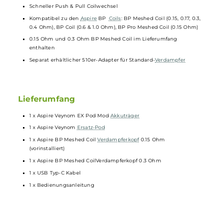
Feuerbutton, Auswahltasten sowie komplettes System sperrbar
Stimmungsvolle Lichteffekte um den Feuerbutton herum mit 6
verschiedenen Beleuchtungsmodi
10-Sekunden Overtime-Protection
Schutz vor Kurzschluss, Überhitzung, Überladung,
Tiefenentladung und zu hoher Spannung
Neu entwickelte Veynom Pods mit 5.0 ml Tankvolumen
Transparentes Tanksegment
Komfortables “Screw-to-Open“ Top-Fill
Ergonomisches
Drip Tip
Präzise und einfache Luftstromregulierung durch Drehen des
eingesetzten Pods
Magnetisch sichere Pod-Fixierung
Schneller Push & Pull Coilwechsel
Kompatibel zu den
Aspire
BP
Coils
: BP Meshed Coil (0.15, 0.17, 0.
0.4 Ohm), BP Coil (0.6 & 1.0 Ohm), BP Pro Meshed Coil (0.15 Ohm
0.15 Ohm und 0.3 Ohm BP Meshed Coil im Lieferumfang