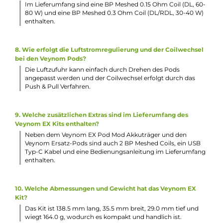
1. Aus welchem Material besteht das Veynom EX Kit und
welche Farbvarianten sind verfügbar?
Das Veynom EX Kit besteht aus einer robusten Zink-
Legierung und transparenten Kunststoffelementen. Es ist i
schillernden Farbvarianten erhältlich, die eine harmonisch
Kombination aus traditionellem und modernem Design
bieten.
2. Welche Akkuzellen passen in das Veynom EX Kit und wie
erfolgt das Aufladen des Akkus?
Im Inneren des Kits findet eine 21700er, 20700er oder 1865
Akkuzelle Platz. Der Akku kann über den USB Typ-C
Anschluss mit bis zu 2A wieder aufgeladen werden.
3. Welche Ausgangsleistung bietet das Veynom EX Kit und
welche Dampfmodi stehen zur Verfügung?
Das Kit bietet eine Ausgangsleistung von bis zu 100 Watt 
verschiedene Dampfmodi wie AUTO, VW, VV, Bypass, TC (N
Ti, SS) und CPS für individuelle Leistungskurven.