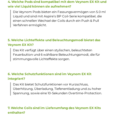
Lieferumfang
1 x Aspire Veynom EX Pod Mod Akkuträger
1 x Aspire Veynom Ersatz-Pod
1 x Aspire BP Meshed Coil Verdampferkopf 0.15 Ohm
(vorinstalliert)
1 x Aspire BP Meshed CoilVerdampferkopf 0.3 Ohm
1 x USB Typ-C Kabel
1 x Bedienungsanleitung
Abmessungen
Länge: 138.5 mm
Breite: 35.5 mm
Tiefe: 29.0 mm
Gewicht: 164.0 g
Häufig gestellte Fragen