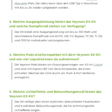
Breite: 35.5 mm
Tiefe: 29.0 mm
Gewicht: 164.0 g
Häufig gestellte Fragen
1. Aus welchem Material besteht das Veynom EX Kit und
welche Farbvarianten sind verfügbar?
Das Veynom EX Kit besteht aus einer robusten Zink-Legierung
und transparenten Kunststoffelementen. Es ist in 8 schillernden
Farbvarianten erhältlich, die eine harmonische Kombination aus
traditionellem und modernem Design bieten.
2. Welche Akkuzellen passen in das Veynom EX Kit und
wie erfolgt das Aufladen des Akkus?
Im Inneren des Kits findet eine 21700er, 20700er oder
18650er