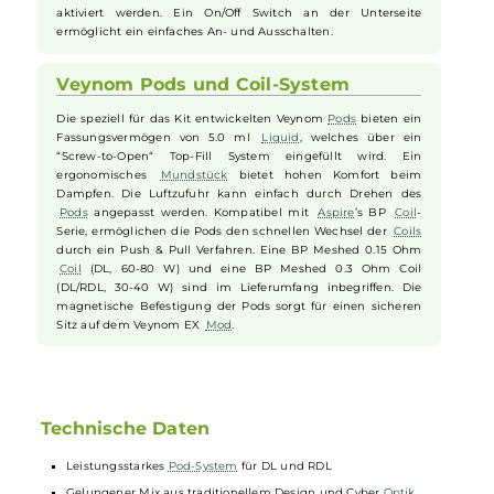
Akkuzelle
Platz (nicht im Lieferumfang). Über den USB Typ-C
Anschluss lässt sich der Akku mit bis zu 2A wieder aufladen.
Das Gerät bietet eine beeindruckende Ausgangsleistung von
bis zu 100 Watt. Der moderne ASP Chipsatz sorgt für eine
zuverlässige Performance und bietet eine Fülle an
Dampfmodi, von klassischen Einstellungen wie VW, VV und
Bypass bis hin zu fortschrittlichen Modi wie AUTO und
individuellen Leistungskurven (CPS). Für
temperaturgeregeltes Dampfen stehen Modi für verschiedene
Materialien zur Verfügung. Das Kit kann sowohl über den
Feuerbutton als auch über eine integrierte Zugautomatik
aktiviert werden. Ein On/Off Switch an der Unterseite
ermöglicht ein einfaches An- und Ausschalten.
Veynom Pods und Coil-System
Die speziell für das Kit entwickelten Veynom
Pods
bieten ein
Fassungsvermögen von 5.0 ml
Liquid
, welches über ein
“Screw-to-Open“ Top-Fill System eingefüllt wird. Ein
ergonomisches
Mundstück
bietet hohen Komfort beim
Dampfen. Die Luftzufuhr kann einfach durch Drehen des
Pods
angepasst werden. Kompatibel mit
Aspire
’s BP
Coil
-
Serie, ermöglichen die Pods den schnellen Wechsel der
Coils