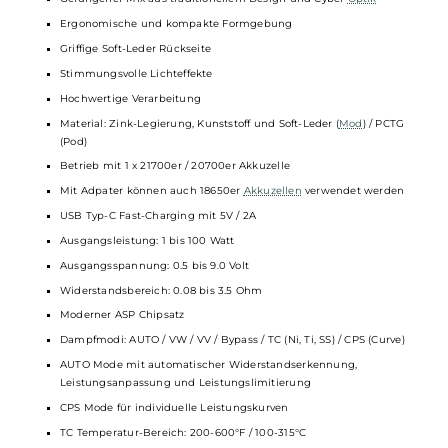
durch ein Push & Pull Verfahren. Eine BP Meshed 0.15 Ohm
Coil
(DL, 60-80 W) und eine BP Meshed 0.3 Ohm Coil
(DL/RDL, 30-40 W) sind im Lieferumfang inbegriffen. Die
magnetische Befestigung der Pods sorgt für einen sicheren
Sitz auf dem Veynom EX
Mod
.
Technische Daten
Leistungsstarkes
Pod-System
für DL und RDL
Gelungener Mix aus traditionellem Design und Cyber
Optik
Ergonomische und kompakte Formgebung
Griffige Soft-Leder Rückseite
Stimmungsvolle Lichteffekte
Hochwertige Verarbeitung
Material: Zink-Legierung, Kunststoff und Soft-Leder (
Mod
) / PCT
(Pod)
Betrieb mit 1 x 21700er / 20700er Akkuzelle