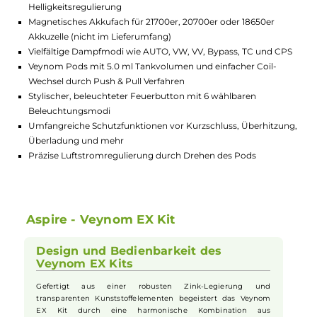
Highlights:
Kompaktes und ergonomisches Design mit griffiger Soft-Le
Applikation für angenehmes Handgefühl
Brillantes 0.96 Zoll TFT-Farbdisplay mit manueller
Helligkeitsregulierung
Magnetisches Akkufach für 21700er, 20700er oder 18650er
Akkuzelle (nicht im Lieferumfang)
Vielfältige Dampfmodi wie AUTO, VW, VV, Bypass, TC und C
Veynom Pods mit 5.0 ml Tankvolumen und einfacher Coil-
Wechsel durch Push & Pull Verfahren
Stylischer, beleuchteter Feuerbutton mit 6 wählbaren
Beleuchtungsmodi
Umfangreiche Schutzfunktionen vor Kurzschluss, Überhitzu
Überladung und mehr
Präzise Luftstromregulierung durch Drehen des Pods
Aspire - Veynom EX Kit