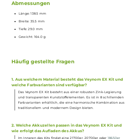
enthalten
Separat erhältlicher 510er-Adapter für Standard-
Verdampfer
Lieferumfang
1 x Aspire Veynom EX Pod Mod
Akkuträger
1 x Aspire Veynom
Ersatz-Pod
1 x Aspire BP Meshed Coil
Verdampferkopf
0.15 Ohm
(vorinstalliert)
1 x Aspire BP Meshed CoilVerdampferkopf 0.3 Ohm
1 x USB Typ-C Kabel
1 x Bedienungsanleitung
Abmessungen
Länge: 138.5 mm