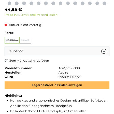
Regulärer Preis:
44,95 €
Preise inkl. MwSt. zzgl. Versandkosten
Aktuell nicht vorrätig.
auswählen
Farbe
Rainbow
Silver
(Diese Option ist zurzeit nicht verfügbar.)
(Diese Option ist zurzeit nicht verfügbar.)
Zubehör
Zum Merkzettel hinzufügen
Produktnummer:
ASP_VEX-008
Hersteller:
Aspire
GTIN:
6958947167970
Lagerbestand in Filialen anzeigen