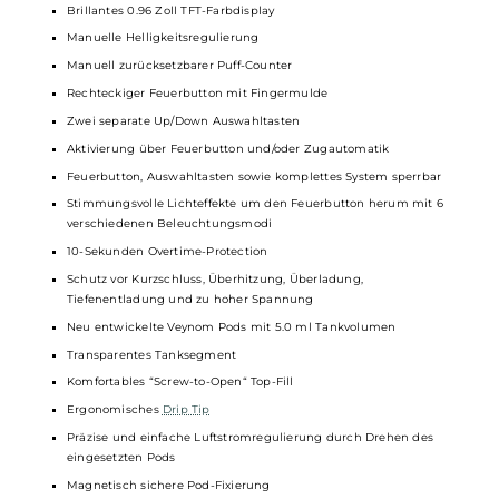
Mit Adpater können auch 18650er
Akkuzellen
verwendet werde
USB Typ-C Fast-Charging mit 5V / 2A
Ausgangsleistung: 1 bis 100 Watt
Ausgangsspannung: 0.5 bis 9.0 Volt
Widerstandsbereich: 0.08 bis 3.5 Ohm
Moderner ASP Chipsatz
Dampfmodi: AUTO / VW / VV / Bypass / TC (Ni, Ti, SS) / CPS (Curve
AUTO Mode mit automatischer Widerstandserkennung,
Leistungsanpassung und Leistungslimitierung
CPS Mode für individuelle Leistungskurven
TC Temperatur-Bereich: 200-600°F / 100-315°C
Brillantes 0.96 Zoll TFT-Farbdisplay
Manuelle Helligkeitsregulierung
Manuell zurücksetzbarer Puff-Counter
Rechteckiger Feuerbutton mit Fingermulde
Zwei separate Up/Down Auswahltasten
Aktivierung über Feuerbutton und/oder Zugautomatik