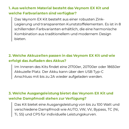
Feuerbutton, Auswahltasten sowie komplettes System
sperrbar
Stimmungsvolle Lichteffekte um den Feuerbutton herum
mit 6 verschiedenen Beleuchtungsmodi
10-Sekunden Overtime-Protection
Schutz vor Kurzschluss, Überhitzung, Überladung,
Tiefenentladung und zu hoher Spannung
Neu entwickelte Veynom Pods mit 5.0 ml Tankvolumen
Transparentes Tanksegment
Komfortables “Screw-to-Open“ Top-Fill
Ergonomisches Drip Tip
Präzise und einfache Luftstromregulierung durch Drehen
des eingesetzten Pods
Magnetisch sichere Pod-Fixierung
Schneller Push & Pull Coilwechsel
Kompatibel zu den Aspire BP Coils: BP Meshed Coil (0.15, 0.
0.3, 0.4 Ohm), BP Coil (0.6 & 1.0 Ohm), BP Pro Meshed Coil
(0.15 Ohm)
0.15 Ohm und 0.3 Ohm BP Meshed Coil im Lieferumfang
enthalten
Separat erhältlicher 510er-Adapter für Standard-Verdampf