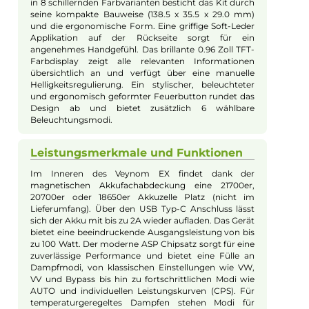
Farbfamilie:
Mehrfarbig
Füllvolumen:
5ml
Geregelter Akkuträger:
Ja
Maximale Leistung:
100W
Zugverhalten:
Direct-Lung
, Restricted-Direct-Lung
Experte für dieses Produkt
Kevin Maxhuni
Produkt-Manager & Experte
Bei Fragen zu diesem Artikel kontaktieren Sie unseren
Experten schnell und einfach per E-Mail:
E-Mail senden
Beschreibung