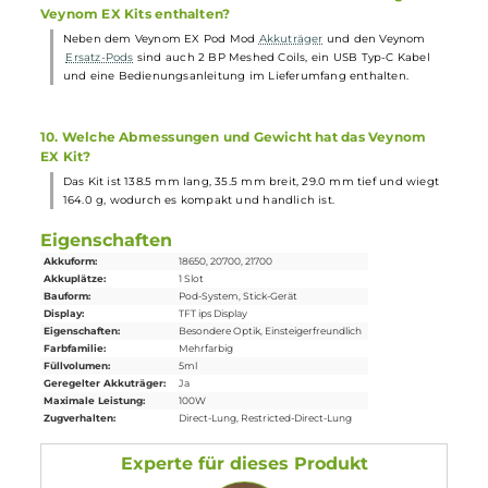
Das Kit verfügt über einen stylischen, beleuchteten Feuerbutton
und 6 wählbare Beleuchtungsmodi, die für stimmungsvolle
Lichteffekte sorgen.
6. Welche Schutzfunktionen sind im Veynom EX Kit
integriert?
Das Kit bietet Schutzfunktionen vor Kurzschluss, Überhitzung,
Überladung, Tiefenentladung und zu hoher Spannung, sowie ei
10-Sekunden Overtime-Protection.
7. Welche Coils sind im Lieferumfang des Veynom EX Kit
enthalten?
Im Lieferumfang sind eine BP Meshed 0.15 Ohm Coil (DL, 60-80
W) und eine BP Meshed 0.3 Ohm Coil (DL/RDL, 30-40 W)
enthalten.
8. Wie erfolgt die Luftstromregulierung und der
Coilwechsel bei den Veynom Pods?
Die Luftzufuhr kann einfach durch Drehen des Pods angepasst