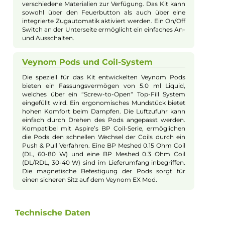
Aspire - Veynom EX Kit
Design und Bedienbarkeit des
Veynom EX Kits
Gefertigt aus einer robusten Zink-Legierung und
transparenten Kunststoffelementen begeistert das
Veynom EX Kit durch eine harmonische Kombination
aus traditionellem und modernem Design. Erhältlich
in 8 schillernden Farbvarianten besticht das Kit durch
seine kompakte Bauweise (138.5 x 35.5 x 29.0 mm)
und die ergonomische Form. Eine griffige Soft-Leder
Applikation auf der Rückseite sorgt für ein
angenehmes Handgefühl. Das brillante 0.96 Zoll TFT-
Farbdisplay zeigt alle relevanten Informationen
übersichtlich an und verfügt über eine manuelle
Helligkeitsregulierung. Ein stylischer, beleuchteter
und ergonomisch geformter Feuerbutton rundet das
Design ab und bietet zusätzlich 6 wählbare
Beleuchtungsmodi.
Leistungsmerkmale und Funktionen