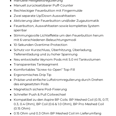
welches über ein “Screw-to-Open“ Top-Fill System
eingefüllt wird. Ein ergonomisches Mundstück bietet
hohen Komfort beim Dampfen. Die Luftzufuhr kann
einfach durch Drehen des Pods angepasst werden.
Kompatibel mit Aspire’s BP Coil-Serie, ermöglichen
die Pods den schnellen Wechsel der Coils durch ein
Push & Pull Verfahren. Eine BP Meshed 0.15 Ohm Coil
(DL, 60-80 W) und eine BP Meshed 0.3 Ohm Coil
(DL/RDL, 30-40 W) sind im Lieferumfang inbegriffen.
Die magnetische Befestigung der Pods sorgt für
einen sicheren Sitz auf dem Veynom EX Mod.
Technische Daten
Leistungsstarkes Pod-System für DL und RDL
Gelungener Mix aus traditionellem Design und Cyber Opti
Ergonomische und kompakte Formgebung
Griffige Soft-Leder Rückseite
Stimmungsvolle Lichteffekte
Hochwertige Verarbeitung
Material: Zink-Legierung, Kunststoff und Soft-Leder (Mod) 