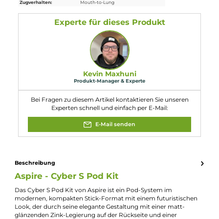
jeweils mit einer fest verbauten Mesh Coil ausgestattet, die ein
intensives Geschmackserlebnis und dichten, weichen Dampf
bieten.
9. Wie erfolgt die Befüllung der Pods des Aspire Cyber S
Pod Kits?
Die Pods des Aspire Cyber S Pod Kits verfügen über ein
komfortables Side-Fill-System, das eine einfache und saubere
Befüllung des 3,0 ml Tankvolumens ermöglicht.
10. Welche Größe und Gewicht hat das Aspire Cyber S Po
Kit?
Das Aspire Cyber S Pod Kit hat kompakte Abmessungen von 118.
mm x 24.0 mm x 16.0 mm und ein Gewicht von 54.5 g, was es zu
einem handlichen und leichten Begleiter für unterwegs macht.
Eigenschaften
Akkuform:
Interner Akku
Akkukapazität:
700mAh
Bauform:
Box-Mod
, Pod-System