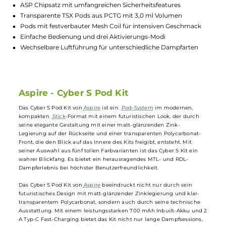
Highlights:
Kompaktes Pod-System mit modernem Design
700 mAh Akku und 2 A Typ-C Fast-Charging
360° Farb-LED zeigt den Akkustand an
ASP Chipsatz mit umfangreichen Sicherheitsfeatures
Transparente TSX Pods aus PCTG mit 3,0 ml Volumen
Pods mit festverbauter Mesh Coil für intensiven Geschmack
Einfache Bedienung und drei Aktivierungs-Modi
Wechselbare Luftführung für unterschiedliche Dampfarten
Aspire - Cyber S Pod Kit
Das Cyber S Pod Kit von
Aspire
ist ein
Pod-System
im modernen,
kompakten
Stick
-Format mit einem futuristischen Look, der durch
seine elegante Gestaltung mit einer matt-glänzenden Zink-
Legierung auf der Rückseite und einer transparenten Polycarbonat-
Front, die den Blick auf das Innere des Kits freigibt, entsteht. Mit
seiner Auswahl aus fünf tollen Farbvarianten ist das Cyber S Kit ein