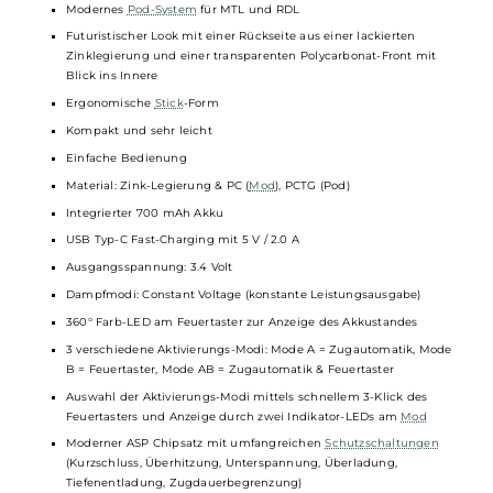
ergonomisches
Mundstück
für beide Dampfarten. Zusätzlich kann
man zwischen zwei unterschiedlichen Airflow-Optionen für MTL un
RDL wählen, indem man den Pod einfach um 180° dreht und wieder
einsetzt. Mit jeder Inhalation bietet die Mesh
Coil
ein intensives
Geschmackserlebnis und dichten, weichen Dampf.
Technische Daten
Modernes
Pod-System
für MTL und RDL
Futuristischer Look mit einer Rückseite aus einer lackierten
Zinklegierung und einer transparenten Polycarbonat-Front mit
Blick ins Innere
Ergonomische
Stick
-Form
Kompakt und sehr leicht
Einfache Bedienung
Material: Zink-Legierung & PC (
Mod
), PCTG (Pod)
Integrierter 700 mAh Akku
USB Typ-C Fast-Charging mit 5 V / 2.0 A