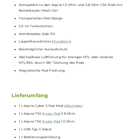
Ausgangsspannung: 3.4 Volt
Dampfmodi: Constant Voltage (konstante Leistungsausgabe)
360° Farb-LED am Feuertaster zur Anzeige des Akkustandes
3 verschiedene Aktivierungs-Modi: Mode A = Zugautomatik, Mo
B = Feuertaster, Mode AB = Zugautomatik & Feuertaster
Auswahl der Aktivierungs-Modi mittels schnellem 3-Klick des
Feuertasters und Anzeige durch zwei Indikator-LEDs am
Mod
Moderner ASP Chipsatz mit umfangreichen
Schutzschaltungen
(Kurzschluss, Überhitzung, Unterspannung, Überladung,
Tiefenentladung, Zugdauerbegrenzung)
Kompatibel zu den Aspire 1.0 Ohm und 0.8 Ohm TSX Pods mit
festverbauter Mesh Coil
Transparentes Pod-Design
3.0 ml Tankvolumen
Komfortables Side-Fill
Lippenfreundliches
Mundstück
Bestmöglicher Auslaufschutz