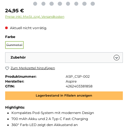
Regulärer Preis:
24,95 €
Preise inkl. MwSt. zzgl. Versandkosten
Aktuell nicht vorrätig.
auswählen
Farbe
Gunmetal
(Diese Option ist zurzeit nicht verfügbar.)
Zubehör
Zum Merkzettel hinzufügen
Produktnummer:
ASP_CSP-002
Hersteller:
Aspire
GTIN:
4262403381858
Lagerbestand in Filialen anzeigen