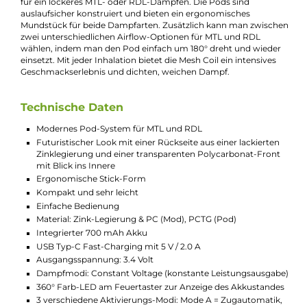
Aspire - Cyber S Pod Kit
Das Cyber S Pod Kit von Aspire ist ein Pod-System im
modernen, kompakten Stick-Format mit einem futuristische
Look, der durch seine elegante Gestaltung mit einer matt-
glänzenden Zink-Legierung auf der Rückseite und einer
transparenten Polycarbonat-Front, die den Blick auf das Inne
des Kits freigibt, entsteht. Mit seiner Auswahl aus fünf tollen
Farbvarianten ist das Cyber S Kit ein wahrer Blickfang. Es biete
ein herausragendes MTL- und RDL-Dampferlebnis bei höchste
Benutzerfreundlichkeit.
Das Cyber S Pod Kit von Aspire beeindruckt nicht nur durch s
futuristisches Design mit matt-glänzender Zinklegierung und
klar-transparentem Polycarbonat, sondern auch durch seine
technische Ausstattung. Mit einem leistungsstarken 700 mAh
Inbuilt-Akku und 2 A Typ-C Fast-Charging bietet das Kit nicht
nur lange Dampfsessions, sondern auch eine schnelle Ladezeit
Eine 360° Farb-LED um den ergonomischen Feuertaster sorg
nicht nur für einen stylischen Look, sondern informiert auch ü
den aktuellen Akkustand. Der moderne ASP Chip garantiert
dabei nicht nur eine konstante Ausgangsleistung, sondern
verfügt auch über umfangreiche Sicherheitsfeatures. Mit drei
unterschiedlichen Aktivierungsmethoden kann man das Cybe