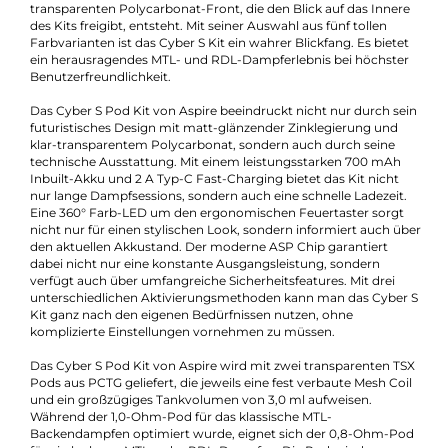
Eigenschaften:
Besondere Optik
, Einsteigerfreundlich
Füllvolumen:
3ml
Geregelter Akkuträger:
Ja
Zugverhalten:
Mouth-to-Lung
Experte für dieses Produkt
Kevin Maxhuni
Produkt-Manager & Experte
Bei Fragen zu diesem Artikel kontaktieren Sie unseren
Experten schnell und einfach per E-Mail:
E-Mail senden
Beschreibung