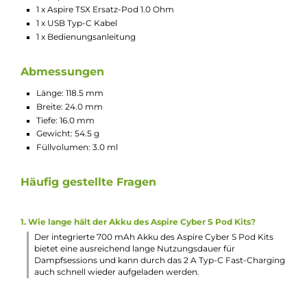
Kompakt und sehr leicht
Einfache Bedienung
Material: Zink-Legierung & PC (Mod), PCTG (Pod)
Integrierter 700 mAh Akku
USB Typ-C Fast-Charging mit 5 V / 2.0 A
Ausgangsspannung: 3.4 Volt
Dampfmodi: Constant Voltage (konstante Leistungsausga
360° Farb-LED am Feuertaster zur Anzeige des Akkustand
3 verschiedene Aktivierungs-Modi: Mode A = Zugautomati
Mode B = Feuertaster, Mode AB = Zugautomatik &
Feuertaster
Auswahl der Aktivierungs-Modi mittels schnellem 3-Klick 
Feuertasters und Anzeige durch zwei Indikator-LEDs am
Mod
Moderner ASP Chipsatz mit umfangreichen
Schutzschaltungen (Kurzschluss, Überhitzung,
Unterspannung, Überladung, Tiefenentladung,
Zugdauerbegrenzung)
Kompatibel zu den Aspire 1.0 Ohm und 0.8 Ohm TSX Pods
mit festverbauter Mesh Coil
Transparentes Pod-Design