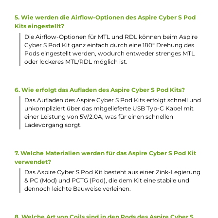
Gewicht: 54.5 g
Füllvolumen: 3.0 ml
Häufig gestellte Fragen
1. Wie lange hält der Akku des Aspire Cyber S Pod Kits?
Der integrierte 700 mAh Akku des Aspire Cyber S Pod Kits
bietet eine ausreichend lange Nutzungsdauer für
Dampfsessions und kann durch das 2 A Typ-C Fast-Charg
auch schnell wieder aufgeladen werden.
2. In welchen Varianten kann die Aktivierung des Aspire Cy
S Pod Kits erfolgen?
Das Aspire Cyber S Pod Kit bietet drei verschiedene
Aktivierungs-Modi: Mode A = Zugautomatik, Mode B =
Feuertaster, Mode AB = Zugautomatik & Feuertaster, die
ganz nach den eigenen Bedürfnissen genutzt werden
können.