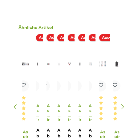
jeweils mit einer fest verbauten Mesh Coil ausgestattet, die
ein intensives Geschmackserlebnis und dichten, weichen
Dampf bieten.
9. Wie erfolgt die Befüllung der Pods des Aspire Cyber S Po
Kits?
Die Pods des Aspire Cyber S Pod Kits verfügen über ein
komfortables Side-Fill-System, das eine einfache und saub
Befüllung des 3,0 ml Tankvolumens ermöglicht.
10. Welche Größe und Gewicht hat das Aspire Cyber S Pod K
Das Aspire Cyber S Pod Kit hat kompakte Abmessungen v
118.5 mm x 24.0 mm x 16.0 mm und ein Gewicht von 54.5 g
was es zu einem handlichen und leichten Begleiter für
unterwegs macht.
Infos zum Hersteller
Folgende Infos zum Hersteller sind verfübar...
Mehr