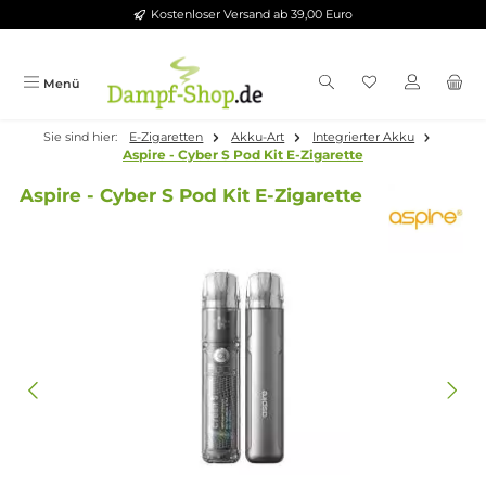
Kostenloser Versand ab 39,00 Euro
Zum Hauptinhalt springen
Menü
Sie sind hier:
E-Zigaretten
Akku-Art
Integrierter Akku
Aspire - Cyber S Pod Kit E-Zigarette
Aspire - Cyber S Pod Kit E-Zigarette
Bildergalerie überspringen