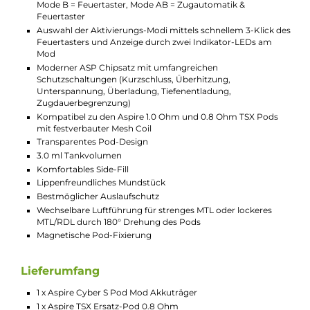
Kit ganz nach den eigenen Bedürfnissen nutzen, ohne
komplizierte Einstellungen vornehmen zu müssen.
Das Cyber S Pod Kit von Aspire wird mit zwei transparenten T
Pods aus PCTG geliefert, die jeweils eine fest verbaute Mesh Co
und ein großzügiges Tankvolumen von 3,0 ml aufweisen.
Während der 1,0-Ohm-Pod für das klassische MTL-
Backendampfen optimiert wurde, eignet sich der 0,8-Ohm-P
für ein lockeres MTL- oder RDL-Dampfen. Die Pods sind
auslaufsicher konstruiert und bieten ein ergonomisches
Mundstück für beide Dampfarten. Zusätzlich kann man zwisc
zwei unterschiedlichen Airflow-Optionen für MTL und RDL
wählen, indem man den Pod einfach um 180° dreht und wiede
einsetzt. Mit jeder Inhalation bietet die Mesh Coil ein intensives
Geschmackserlebnis und dichten, weichen Dampf.
Technische Daten
Modernes Pod-System für MTL und RDL
Futuristischer Look mit einer Rückseite aus einer lackierte
Zinklegierung und einer transparenten Polycarbonat-Fron
mit Blick ins Innere
Ergonomische Stick-Form