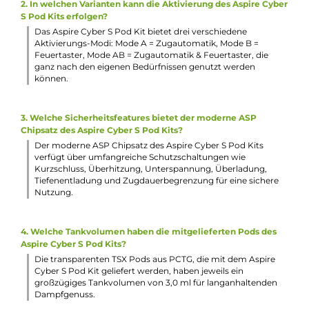
3.0 ml Tankvolumen
Komfortables Side-Fill
Lippenfreundliches Mundstück
Bestmöglicher Auslaufschutz
Wechselbare Luftführung für strenges MTL oder lockeres
MTL/RDL durch 180° Drehung des Pods
Magnetische Pod-Fixierung
Lieferumfang
1 x Aspire Cyber S Pod Mod Akkuträger
1 x Aspire TSX Ersatz-Pod 0.8 Ohm
1 x Aspire TSX Ersatz-Pod 1.0 Ohm
1 x USB Typ-C Kabel
1 x Bedienungsanleitung
Abmessungen
Länge: 118.5 mm
Breite: 24.0 mm
Tiefe: 16.0 mm