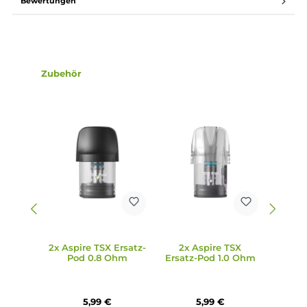
Cyber S Pod Kit ganz einfach durch eine 180° Drehung des
Pods eingestellt werden, wodurch entweder strenges MTL
oder lockeres MTL/RDL möglich ist.
6. Wie erfolgt das Aufladen des Aspire Cyber S Pod Kits?
Das Aufladen des Aspire Cyber S Pod Kits erfolgt schnell u
unkompliziert über das mitgelieferte USB Typ-C Kabel mit
einer Leistung von 5V/2.0A, was für einen schnellen
Ladevorgang sorgt.
7. Welche Materialien werden für das Aspire Cyber S Pod Kit
verwendet?
Das Aspire Cyber S Pod Kit besteht aus einer Zink-Legieru
& PC (Mod) und PCTG (Pod), die dem Kit eine stabile und
dennoch leichte Bauweise verleihen.
8. Welche Art von Coils sind in den Pods des Aspire Cyber S
Pod Kits verbaut?
Die transparenten TSX Pods des Aspire Cyber S Pod Kits si