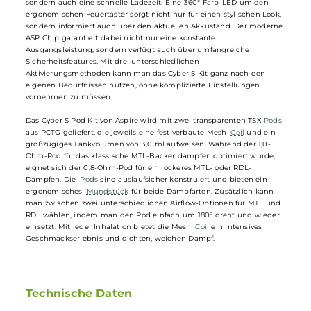
wahrer Blickfang. Es bietet ein herausragendes MTL- und RDL-
Dampferlebnis bei höchster Benutzerfreundlichkeit.
Das Cyber S Pod Kit von
Aspire
beeindruckt nicht nur durch sein
futuristisches Design mit matt-glänzender Zinklegierung und klar-
transparentem Polycarbonat, sondern auch durch seine technische
Ausstattung. Mit einem leistungsstarken 700 mAh Inbuilt-Akku und
A Typ-C Fast-Charging bietet das Kit nicht nur lange Dampfsessions,
sondern auch eine schnelle Ladezeit. Eine 360° Farb-LED um den
ergonomischen Feuertaster sorgt nicht nur für einen stylischen Look
sondern informiert auch über den aktuellen Akkustand. Der modern
ASP Chip garantiert dabei nicht nur eine konstante
Ausgangsleistung, sondern verfügt auch über umfangreiche
Sicherheitsfeatures. Mit drei unterschiedlichen
Aktivierungsmethoden kann man das Cyber S Kit ganz nach den
eigenen Bedürfnissen nutzen, ohne komplizierte Einstellungen
vornehmen zu müssen.
Das Cyber S Pod Kit von Aspire wird mit zwei transparenten TSX
Pod
aus PCTG geliefert, die jeweils eine fest verbaute Mesh
Coil
und ein
großzügiges Tankvolumen von 3,0 ml aufweisen. Während der 1,0-
Ohm-Pod für das klassische MTL-Backendampfen optimiert wurde,
eignet sich der 0,8-Ohm-Pod für ein lockeres MTL- oder RDL-
Dampfen. Die
Pods
sind auslaufsicher konstruiert und bieten ein