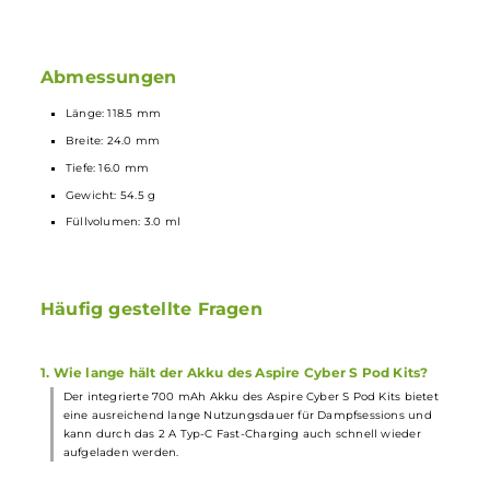
Wechselbare Luftführung für strenges MTL oder lockeres
MTL/RDL durch 180° Drehung des Pods
Magnetische Pod-Fixierung
Lieferumfang
1 x Aspire Cyber S Pod Mod
Akkuträger
1 x Aspire TSX
Ersatz-Pod
0.8 Ohm
1 x Aspire TSX
Ersatz-Pod
1.0 Ohm
1 x USB Typ-C Kabel
1 x Bedienungsanleitung
Abmessungen
Länge: 118.5 mm
Breite: 24.0 mm