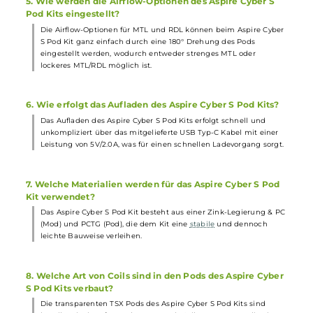
Zugautomatik & Feuertaster, die ganz nach den eigenen
Bedürfnissen genutzt werden können.
3. Welche Sicherheitsfeatures bietet der moderne ASP
Chipsatz des Aspire Cyber S Pod Kits?
Der moderne ASP Chipsatz des Aspire Cyber S Pod Kits verfügt
über umfangreiche
Schutzschaltungen
wie Kurzschluss,
Überhitzung, Unterspannung, Überladung, Tiefenentladung und
Zugdauerbegrenzung für eine sichere Nutzung.
4. Welche Tankvolumen haben die mitgelieferten Pods
des Aspire Cyber S Pod Kits?
Die transparenten TSX Pods aus PCTG, die mit dem Aspire Cyber
Pod Kit geliefert werden, haben jeweils ein großzügiges
Tankvolumen von 3,0 ml für langanhaltenden Dampfgenuss.
5. Wie werden die Airflow-Optionen des Aspire Cyber S
Pod Kits eingestellt?
Die Airflow-Optionen für MTL und RDL können beim Aspire Cybe