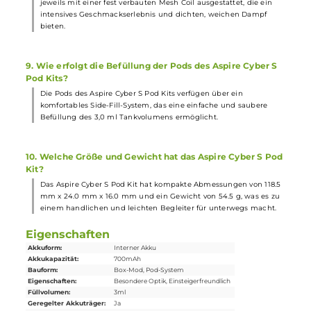
S Pod Kit ganz einfach durch eine 180° Drehung des Pods
eingestellt werden, wodurch entweder strenges MTL oder
lockeres MTL/RDL möglich ist.
6. Wie erfolgt das Aufladen des Aspire Cyber S Pod Kits?
Das Aufladen des Aspire Cyber S Pod Kits erfolgt schnell und
unkompliziert über das mitgelieferte USB Typ-C Kabel mit einer
Leistung von 5V/2.0A, was für einen schnellen Ladevorgang sorgt
7. Welche Materialien werden für das Aspire Cyber S Pod
Kit verwendet?
Das Aspire Cyber S Pod Kit besteht aus einer Zink-Legierung & P
(Mod) und PCTG (Pod), die dem Kit eine
stabile
und dennoch
leichte Bauweise verleihen.
8. Welche Art von Coils sind in den Pods des Aspire Cybe
S Pod Kits verbaut?
Die transparenten TSX Pods des Aspire Cyber S Pod Kits sind