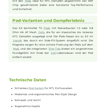
aufgeladen werden. Das Kit arbeitet mit einer konstanten
Ausgangsspannung von 3.4 Volt, wobei eine Indikator-LED
den Betriebsstatus und Akkustand anzeigt.
Bedienung und Leistung
Das Cyber G Slim Kit zeichnet sich durch eine einfache
Handhabung aus. Gestartet wird das Dampfen durch einen
Zug am
Mundstück
, ohne dass weitere Einstellungen nötig
sind. Der Luftstrom ist fest eingestellt und in Kombination
mit den
Pods
ideal für MTL Dampfen abgestimmt. Der ASP
Chip gewährleistet dabei eine konstante Top-Performance
und Sicherheit.
Pod-Varianten und Dampferlebnis
Das Kit beinhaltet TG
Pods
mit festverbauten 1.0 oder 0.8
Ohm KA AF Mesh
Coils
, die für ein klassisches bis lockeres
MTL Dampfen ausgelegt sind. Die Pods fassen bis zu 3.0 ml
Liquid
, das durch ein Side-Fill-System eingefüllt wird. Die
Magnete sorgen für eine sichere Fixierung der Pods auf dem
Mod
, und die integrierten
Drip Tips
bieten ein angenehmes
Mundgefühl. Am Ende der
Coil
-Lebensdauer wird der Pod