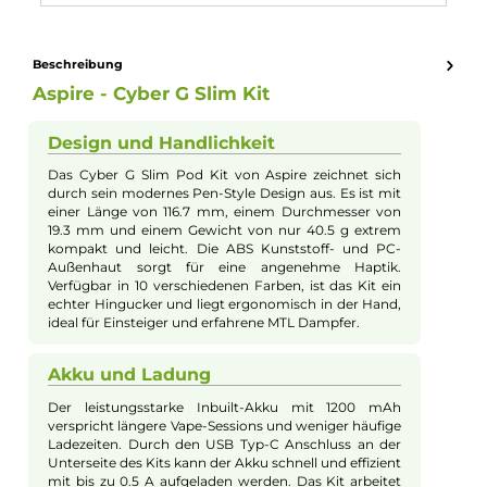
Akkukapazität:
1200mAh
Bauform:
Pod-System
, Stick-Gerät
Eigenschaften:
Chic & Modisch
, Einsteigerfreundlich
Füllvolumen:
3ml
Geregelter Akkuträger:
Ja
Zugverhalten:
Mouth-to-Lung
Experte für dieses Produkt
Kevin Maxhuni
Produkt-Manager & Experte
Bei Fragen zu diesem Artikel kontaktieren Sie unseren
Experten schnell und einfach per E-Mail:
E-Mail senden