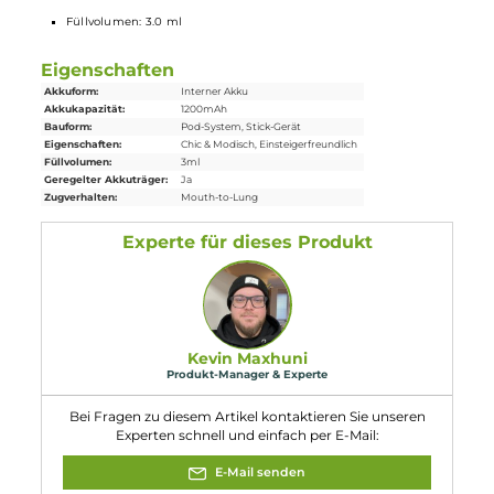
Lieferumfang
1 x Aspire Cyber G Slim Pod Mod
Akkuträger
1 x Aspire TG
Ersatz-Pod
0.8 Ohm
1 x USB Typ-C Kabel
1 x Bedienungsanleitung
Abmessungen
Länge: 116.7 mm
Durchmesser: 19.3 mm
Gewicht: 40.5 g
Füllvolumen: 3.0 ml
Eigenschaften
Akkuform:
Interner Akku