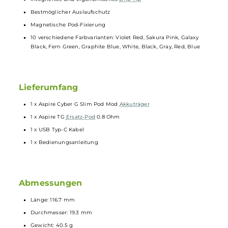
und Akkustand
Moderner ASP Chipsatz
6-Sekunden Overtime-Protection
Schutz vor Kurzschluss, Überladung und vor zu niedriger sowie
zu hoher Spannung
Fixe und nicht veränderbare Luftführung
Kompatibel zu den
Aspire
1.0 Ohm und 0.8 Ohm TG Pods
Festverbaute FeCrAI AF Mesh
Coils
Transparentes Pod-Design
3.0 ml Tankvolumen
Komfortables Side-Fill
Integriertes und ergonomisches
Drip Tip
Bestmöglicher Auslaufschutz
Magnetische Pod-Fixierung
10 verschiedene Farbvarianten: Violet Red, Sakura Pink, Galaxy
Black, Fern Green, Graphite Blue, White, Black, Gray, Red, Blue