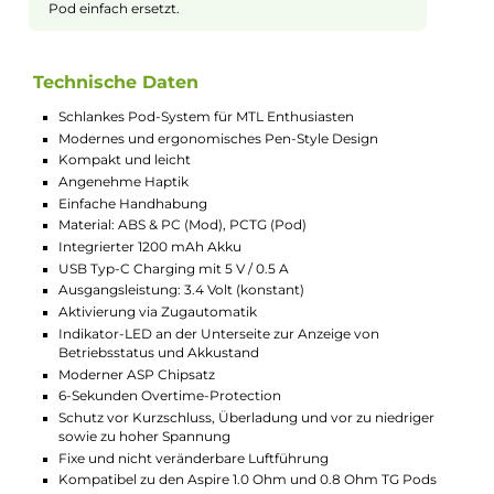
mit einer konstanten Ausgangsspannung von 3.4
Volt, wobei eine Indikator-LED den Betriebsstatus und
Akkustand anzeigt.
Bedienung und Leistung
Das Cyber G Slim Kit zeichnet sich durch eine einfache
Handhabung aus. Gestartet wird das Dampfen durch
einen Zug am Mundstück, ohne dass weitere
Einstellungen nötig sind. Der Luftstrom ist fest
eingestellt und in Kombination mit den Pods ideal für
MTL Dampfen abgestimmt. Der ASP Chip
gewährleistet dabei eine konstante Top-Performance
und Sicherheit.
Pod-Varianten und Dampferlebnis
Das Kit beinhaltet TG Pods mit festverbauten 1.0 oder
0.8 Ohm KA AF Mesh Coils, die für ein klassisches bis
lockeres MTL Dampfen ausgelegt sind. Die Pods
fassen bis zu 3.0 ml Liquid, das durch ein Side-Fill-
System eingefüllt wird. Die Magnete sorgen für eine