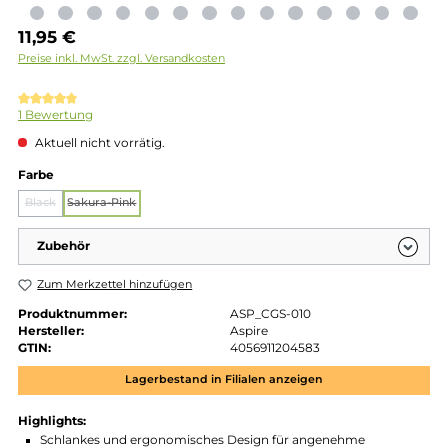
Regulärer Preis:
11,95 €
Preise inkl. MwSt. zzgl. Versandkosten
Durchschnittliche Bewertung von 5 von 5 Sternen
1 Bewertung
Aktuell nicht vorrätig.
auswählen
Farbe
Black
Sakura-Pink
(Diese Option ist zurzeit nicht verfügbar.)
(Diese Option ist zurzeit nicht verfügbar.)
Zubehör
Zum Merkzettel hinzufügen
Produktnummer:
ASP_CGS-010
Hersteller:
Aspire
GTIN:
4056911204583