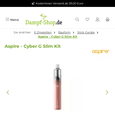
Kostenloser Versand ab 39,00 Euro
Zum Hauptinhalt springen
Menü
Sie sind hier:
E-Zigaretten
Bauform
Stick-Geräte
Aspire - Cyber G Slim Kit
Aspire - Cyber G Slim Kit
Bildergalerie überspringen