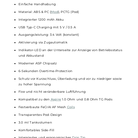
einfach ersetzt.
Technische Daten
Schlankes
Pod-System
für MTL Enthusiasten
Modernes und ergonomisches Pen-Style Design
Kompakt und leicht
Angenehme Haptik
Einfache Handhabung
Material: ABS & PC (
Mod
), PCTG (Pod)
Integrierter 1200 mAh Akku
USB Typ-C Charging mit 5 V / 0.5 A
Ausgangsleistung: 3.4 Volt (konstant)
Aktivierung via Zugautomatik
Indikator-LED an der Unterseite zur Anzeige von Betriebsstatus