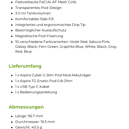
sichere Fixierung der Pods auf dem Mod, und die
integrierten Drip Tips bieten ein angenehmes
Mundgefühl. Am Ende der Coil-Lebensdauer wird der
Pod einfach ersetzt.
Technische Daten
Schlankes Pod-System für MTL Enthusiasten
Modernes und ergonomisches Pen-Style Design
Kompakt und leicht
Angenehme Haptik
Einfache Handhabung
Material: ABS & PC (Mod), PCTG (Pod)
Integrierter 1200 mAh Akku
USB Typ-C Charging mit 5 V / 0.5 A
Ausgangsleistung: 3.4 Volt (konstant)
Aktivierung via Zugautomatik
Indikator-LED an der Unterseite zur Anzeige von
Betriebsstatus und Akkustand
Moderner ASP Chipsatz