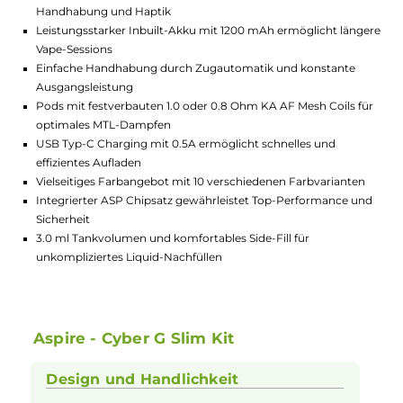
Lagerbestand in Filialen anzeigen
Highlights:
Schlankes und ergonomisches Design für angenehme
Handhabung und Haptik
Leistungsstarker Inbuilt-Akku mit 1200 mAh ermöglicht län
Vape-Sessions
Einfache Handhabung durch Zugautomatik und konstante
Ausgangsleistung
Pods mit festverbauten 1.0 oder 0.8 Ohm KA AF Mesh Coils f
optimales MTL-Dampfen
USB Typ-C Charging mit 0.5A ermöglicht schnelles und
effizientes Aufladen
Vielseitiges Farbangebot mit 10 verschiedenen Farbvariante
Integrierter ASP Chipsatz gewährleistet Top-Performance u
Sicherheit
3.0 ml Tankvolumen und komfortables Side-Fill für
unkompliziertes Liquid-Nachfüllen