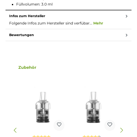
6-Sekunden Overtime-Protection
Schutz vor Kurzschluss, Überladung und vor zu niedriger
sowie zu hoher Spannung
Fixe und nicht veränderbare Luftführung
Kompatibel zu den Aspire 1.0 Ohm und 0.8 Ohm TG Pods
Festverbaute FeCrAI AF Mesh Coils
Transparentes Pod-Design
3.0 ml Tankvolumen
Komfortables Side-Fill
Integriertes und ergonomisches Drip Tip
Bestmöglicher Auslaufschutz
Magnetische Pod-Fixierung
10 verschiedene Farbvarianten: Violet Red, Sakura Pink,
Galaxy Black, Fern Green, Graphite Blue, White, Black, Gray
Red, Blue
Lieferumfang
1 x Aspire Cyber G Slim Pod Mod Akkuträger
1 x Aspire TG Ersatz-Pod 0.8 Ohm
1 x USB Typ-C Kabel