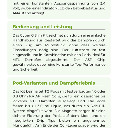
Beschreibung
Aspire - Cyber G Slim Kit
Design und Handlichkeit
Das Cyber G Slim Pod Kit von Aspire zeichnet sich
durch sein modernes Pen-Style Design aus. Es ist mit
einer Länge von 116.7 mm, einem Durchmesser von
19.3 mm und einem Gewicht von nur 40.5 g extrem
kompakt und leicht. Die ABS Kunststoff- und PC-
Außenhaut sorgt für eine angenehme Haptik.
Verfügbar in 10 verschiedenen Farben, ist das Kit ein
echter Hingucker und liegt ergonomisch in der Hand,
ideal für Einsteiger und erfahrene MTL Dampfer.
Akku und Ladung
Der leistungsstarke Inbuilt-Akku mit 1200 mAh
verspricht längere Vape-Sessions und weniger häufige
Ladezeiten. Durch den USB Typ-C Anschluss an der
Unterseite des Kits kann der Akku schnell und effizient
mit bis zu 0.5 A aufgeladen werden. Das Kit arbeitet