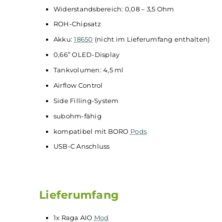
Technische Daten
Ausgabemodi: VW | VV | TC (Ni, Ti, SS) | CPS
Ausgangsleistung: 5 – 75 Watt
Ausgangsspannung: 0,5 – 8,4 Volt
Temperaturbereich: 100°C – 315°C | 200°F – 
Widerstandsbereich: 0,08 – 3,5 Ohm
ROH-Chipsatz
Akku:
18650
(nicht im Lieferumfang enthalt
0,66” OLED-Display
Tankvolumen: 4,5 ml
Airflow Control