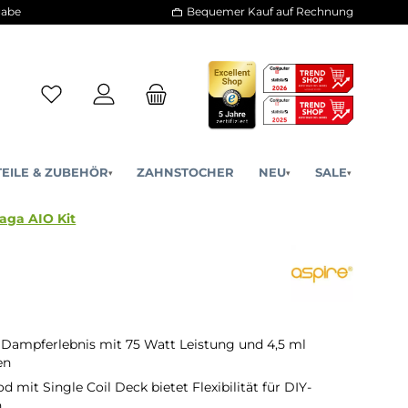
30 Tage Rückgabe
Bequemer Kauf a
ERSATZTEILE & ZUBEHÖR
ZAHNSTOCHER
NE
▾
▾
Aspire - Raga AIO Kit
s Dampferlebnis mit 75 Watt Leistung und 4,5 ml
en
 mit Single Coil Deck bietet Flexibilität für DIY-
n