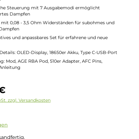
he Steuerung mit 7 Ausgabemodi ermöglicht
ertes Dampfen
 mit 0,08 - 3,5 Ohm Widerständen für subohmes und
 Dampfen
tives und anpassbares Set für erfahrene und neue
Details: OLED-Display, 18650er Akku, Type C-USB-Port
g: Mod, AGE RBA Pod, 510er Adapter, AFC Pins,
 Anleitung
is:
 €
wSt. zzgl. Versandkosten
tliche Bewertung von 5 von 5 Sternen
gen
sandfertig.