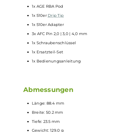
Side Filling-System
subohm-fähig
kompatibel mit BORO
Pods
USB-C Anschluss
Lieferumfang
1x Raga AIO
Mod
1x AGE RBA Pod
1x 510er
Drip Tip
1x 510er Adapter
3x AFC Pin 2,0 | 3,0 | 4,0 mm