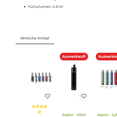
1x Schraubenschlüssel
1x Ersatzteil-Set
1x Bedienungsanleitung
Abmessungen
Länge: 88.4 mm
Breite: 50.2 mm
Tiefe: 23.5 mm
Gewicht: 129.0 g
Füllvolumen: 4.5 ml