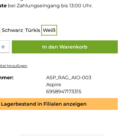
ute
bei Zahlungseingang bis 13:00 Uhr.
hlen
Schwarz
Türkis
Weiß
Gib den gewünschten Wert ein oder benutze die Schaltflächen um die Anza
In den Warenkorb
tel hinzufügen
mmer:
ASP_RAG_AIO-003
Aspire
6958947173315
Lagerbestand in Filialen anzeigen