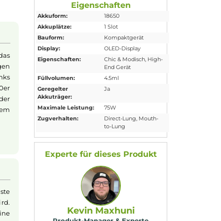
Eigenschaften
Akkuform:
18650
Akkuplätze:
1 Slot
Bauform:
Kompaktgerät
Display:
OLED-Display
le
Coil
Deck, das
Eigenschaften:
Chic & Modisch
, H
gte Wicklungen
End Gerät
r fassenden Tanks
Füllvolumen:
4.5ml
ystem. Ein 510er
Geregelter
Ja
Akkuträger:
s Ausglühen der
Maximale Leistung:
75W
ods mit einem
Zugverhalten:
Direct-Lung
, Mout
to-Lung