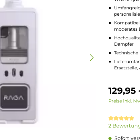
Umfangreic
personalisi
Kompatibel
moderates
Hochqualita
Dampfer
Technische 
Lieferumfan
Ersatzteile,
Regulärer Pre
129,95
Preise inkl. M
Durchschnit
2 Bewertun
Sofort ver