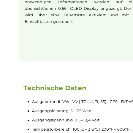
sind.
Umfangreiche Steuerung und Modi
Die Raga AIO unterstützt sieben Ausgabemod
VW, VV, TC, CPS und Bypass, die eine u
Personalisierung des Dampferlebnisses erla
notwendigen Informationen werden a
übersichtlichen 0,66" OLED Display angezei
wird über eine Feuertaste aktiviert un
Einstelltasten gesteuert.