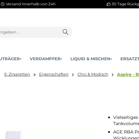
Versand innerhalb von 24h
AKKUTRÄGER
VERDAMPFER
LIQUID & MISCHEN
▾
▾
nd hier:
E-Zigaretten
Eigenschaften
Chic & Modisch
Vielseitige
Tankvolum
AGE RBA Pod
Wicklunge