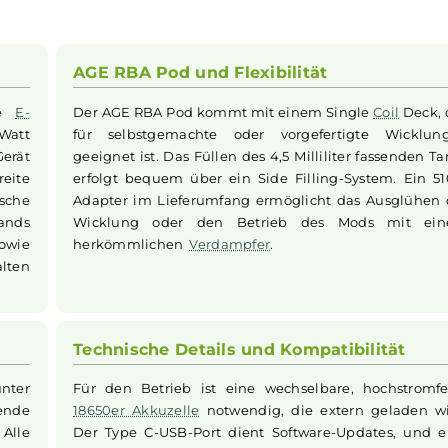
ewertungen
AGE RBA Pod und Flexibilität
ittliche
E-
Der AGE RBA Pod kommt mit einem Sing
 zu 75 Watt
für selbstgemachte oder vorgeferti
. Das Gerät
geeignet ist. Das Füllen des 4,5 Millilite
eine breite
erfolgt bequem über ein Side Filling-S
echanische
Adapter im Lieferumfang ermöglicht da
iderstands
Wicklung oder den Betrieb des M
ridge sowie
herkömmlichen
Verdampfer
.
g enthalten