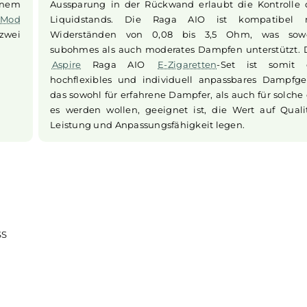
Technische Details und Kompatib
i, darunter
Für den Betrieb ist eine wechselbare,
mfassende
18650er Akkuzelle
notwendig, die exter
uben. Alle
Der Type C-USB-Port dient Software-Up
uf einem
Aussparung in der Rückwand erlaubt di
gt. Der
Mod
Liquidstands. Die Raga AIO ist k
d mit zwei
Widerständen von 0,08 bis 3,5 Oh
subohmes als auch moderates Dampfen u
Aspire
Raga AIO
E-Zigaretten
-Set
hochflexibles und individuell anpassba
das sowohl für erfahrene Dampfer, als auc
es werden wollen, geeignet ist, die We
Leistung und Anpassungsfähigkeit legen.