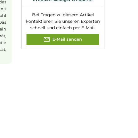
Experte für dieses Produk
ilität
 hochstromfeste
n geladen wird.
Kevin Maxhuni
dates, und eine
Produkt-Manager & Experte
e Kontrolle des
ompatibel mit
Bei Fragen zu diesem Artikel
m, was sowohl
kontaktieren Sie unseren Expert
nterstützt. Das
schnell und einfach per E-Mail:
 ist somit ein
res Dampfgerät,
E-Mail senden
h für solche die
rt auf Qualität,