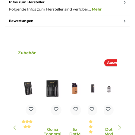
9 verschiedene Boost Stufen (Preheat)
Curve Modus zur Erstellung individueller Leistungskurven
Bedienung über Feuertaster und Up/Down Auswahltaste
Separater Lock-Switch an der Oberseite zum
Sperren/Entsperren des Mods
Brillantes High-Definition OLED Farbdisplay
Anzeige von Akkustand, Modus, Boost-Stufe, Leistung,
Widerstand, Spannung, Zugdauer und Puff-Counter
Stealth-Funktion
Gefederter 510er Anschluss
dotTank Max
Material: Edelstahl und Borosilikatglas
5.0 ml Bauchglastank
Top-Fill
Top-Cap mit Bajonett-Verschluss
Ergonomisches 810er Drip-Tip
Auslaufsichere Top-AFC für RDL und DL
Stufenlos und präzise regulierbarer Luftstrom
Schneller Push & Pull Coilwechsel, auch bei vollem Tank
Kompatibel zu den geschmacks- und dampfstarken dotCo
Inkl. Vape-Band aus Silikon zum Schutz des Glastanks