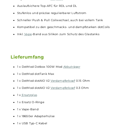
Curve Modus zur Erstellung individueller Leistungskurven
Bedienung über Feuertaster und Up/Down Auswahltasten
Separater Lock-Switch an der Oberseite zum Sperren/Entsperre
des Mods
Brillantes High-Definition OLED Farbdisplay
Anzeige von Akkustand, Modus, Boost-Stufe, Leistung,
Widerstand, Spannung, Zugdauer und Puff-Counter
Stealth-Funktion
Gefederter 510er Anschluss
dotTank Max
Material: Edelstahl und Borosilikatglas
5.0 ml Bauchglastank
Top-Fill
Top-Cap mit Bajonett-Verschluss
Ergonomisches 810er
Drip-Tip
Auslaufsichere Top-AFC für RDL und DL