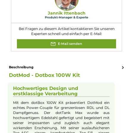
1 x Bedienungsanleitung
Abmessungen
Füllvolumen: 5.0 ml
Eigenschaften
Akkuform:
18650
, 21700
Akkuplätze:
1 Slot
Bauform:
Box-Mod
, Kompaktgerät
Display:
LCD Farb-Display
Eigenschaften:
Einsteigerfreundlich
, Klein & Kompakt
Farbfamilie:
Orange
Füllvolumen:
5ml
Geregelter Akkuträger:
Ja
Max. Verdampfergröße:
25mm
Maximale Leistung:
100W
Zugverhalten:
Mouth-to-Lung
Experte für dieses Produkt