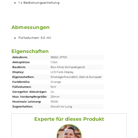
Stufenlos und präzise regulierbarer Luftstrom
Schneller Push & Pull Coilwechsel, auch bei vollem Tank
Kompatibel zu den geschmacks- und dampfstarken dotCoils
Inkl.
Vape
-Band aus Silikon zum Schutz des Glastanks
Lieferumfang
1 x DotMod Dotbox 100W Mod
Akkuträger
1 x DotMod dotTank Max
1 x DotMod dotAIO V2
Verdampferkopf
0.15 Ohm
1 x DotMod dotAIO V2
Verdampferkopf
0.3 Ohm
1 x
Ersatzglas
1 x Ersatz O-Ringe
1 x Vape-Band
1 x 18650er Adapterhülse
1 x USB Typ-C Kabel