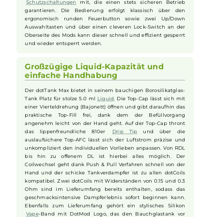
Intelligente Leistungsanpassung und
umfangreiche Dampfmodi
Im Auto Mode erkennt er den Coilwiderstand und passt die
Leistung in vier wählbaren Abstufungen (Very Soft, Soft,
Medium, Strong) automatisch optimal an die verwendete
Coil
an. Neben dem klassischen VW/Power Modus und einem
Bypass Mode sind zudem verschiedene TC Modi (Ti, Ni, SS)
sowie ein Curve Modus für die Erstellung individueller
Leistungskurven und ein Boost Modus mit insgesamt 9
wählbaren Intensitätsstufen (Preheat-Stufen) mit an Bord. Der
moderne Chipsatz sorgt nicht nur für eine absolute Top-
Performance sondern bringt auch umfangreiche
Schutzschaltungen
mit, die einen stets sicheren Betrieb
garantieren. Die Bedienung erfolgt klassisch über den
ergonomisch runden Feuerbutton sowie zwei Up/Down
Auswahltasten und über einen cleveren Lock-Switch an der
Oberseite des Mods kann dieser schnell und effizient gesperrt
und wieder entsperrt werden.
Großzügige Liquid-Kapazität und
einfache Handhabung