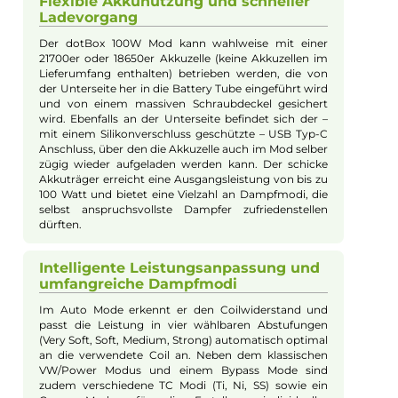
echtes Power-Couple für grenzenlosen RDL und DL
Dampfgenuss. Der dotTank Max wurde aus
hochwertigem Edelstahl gefertigt und begeistert mit
seiner imposanten und zugleich auch elegant
wirkenden Erscheinung. Mit seiner auslaufsicheren
Top-AFC, einem komfortablen Top-Fill, einem
schnellen Push & Pull Coilwechsel und der vollen
Kompatibilität zu den geschmacksstarken dotCoils
verspricht er ein großartiges Dampferlebnis. Als Basis
für den dotTank Max dient der kraftvolle dotBox 100W
Mod, der sich mit seiner hochwertigen Zink-
Legierung und den griffigen Seitenelementen aus
texturiertem Kunstleder kompakt und überaus
angenehm in die Hand schmiegt.
Elegantes Design und hochwertiges
Display
Das DotMod typische und elegante Design des
Akkuträgers sowie das großzügige High-Definition
OLED Farbdisplay machen den Mod zu einem echten
Blickfang. In Puncto Funktionsumfang und
Performance können sich Dampfer auf ein echtes