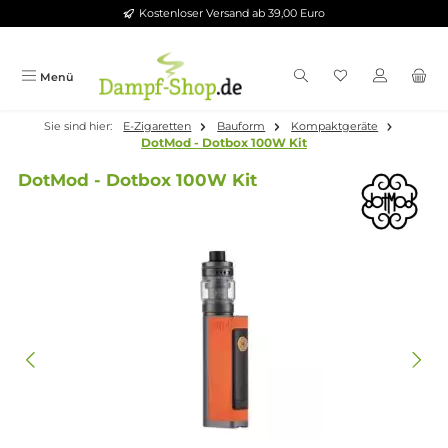
Kostenloser Versand ab 39,00 Euro
Zum Hauptinhalt springen
Menü
Sie sind hier:
E-Zigaretten
Bauform
Kompaktgeräte
DotMod - Dotbox 100W Kit
DotMod - Dotbox 100W Kit
Bildergalerie überspringen