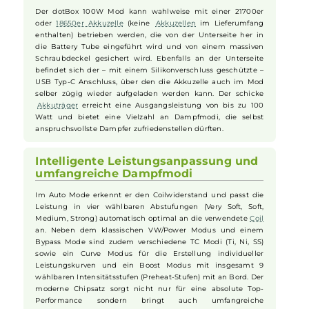
Funktionsumfang und Performance können sich Dampfer auf
ein echtes Powerhouse freuen, das einiges zu bieten hat. Der
robuste
Mod ist entsprechend der IP67 Anforderungen
gegen das Eindringen von
Staub
und Wasser geschützt und
auf seinem gefederten 510er Anschluss finden
Verdampfer
bis zu einem Base-Durchmesser von 25 mm Platz.
Flexible Akkunutzung und schneller
Ladevorgang
Der dotBox 100W Mod kann wahlweise mit einer 21700er
oder
18650er Akkuzelle
(keine
Akkuzellen
im Lieferumfang
enthalten) betrieben werden, die von der Unterseite her in
die Battery Tube eingeführt wird und von einem massiven
Schraubdeckel gesichert wird. Ebenfalls an der Unterseite
befindet sich der – mit einem Silikonverschluss geschützte –
USB Typ-C Anschluss, über den die Akkuzelle auch im Mod
selber zügig wieder aufgeladen werden kann. Der schicke
Akkuträger
erreicht eine Ausgangsleistung von bis zu 100
Watt und bietet eine Vielzahl an Dampfmodi, die selbst
anspruchsvollste Dampfer zufriedenstellen dürften.