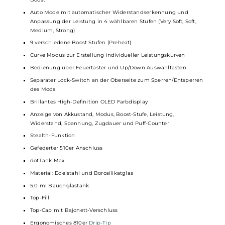
Leistungsstarkes Kit für RDL und DL Dampfgenuss
dotBox 100W Mod
Material: Zink-Legierung & Kunstleder
Geschützt vor dem Eindringen von
Staub
und Wasser
Betrieb mit 1 x 21700er oder 1 x
18650er Akkuzelle
(nicht im
Lieferumfang enthalten)
Geschraubte Battery Tube Abdeckung an der Unterseite
Schnelles USB Typ-C Charging
Ausgangsleistung: 5 bis 100 Watt
Ausgangsspannung: 1.0 bis 9.0 Volt
Widerstandsbereich: 0.1 bis 3.0 Ohm
Moderner Chipsatz mit umfangreichen
Schutzschaltungen
Dampfmodi: VW/Power, Bypass, TC-Ni, TC-Ti, TC-SS, Auto, Curve,
Boost
Auto Mode mit automatischer Widerstandserkennung und
Anpassung der Leistung in 4 wählbaren Stufen (Very Soft, Soft,
Medium, Strong)
9 verschiedene Boost Stufen (Preheat)