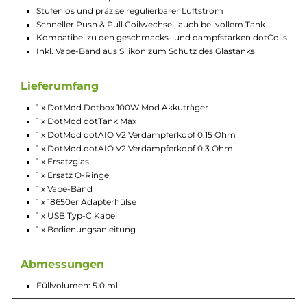
Technische Daten
Leistungsstarkes Kit für RDL und DL Dampfgenuss
dotBox 100W Mod
Material: Zink-Legierung & Kunstleder
Geschützt vor dem Eindringen von Staub und Wasser
Betrieb mit 1 x 21700er oder 1 x 18650er Akkuzelle (nicht im
Lieferumfang enthalten)
Geschraubte Battery Tube Abdeckung an der Unterseite
Schnelles USB Typ-C Charging
Ausgangsleistung: 5 bis 100 Watt
Ausgangsspannung: 1.0 bis 9.0 Volt
Widerstandsbereich: 0.1 bis 3.0 Ohm
Moderner Chipsatz mit umfangreichen Schutzschaltunge
Dampfmodi: VW/Power, Bypass, TC-Ni, TC-Ti, TC-SS, Auto
Curve, Boost
Auto Mode mit automatischer Widerstandserkennung un
Anpassung der Leistung in 4 wählbaren Stufen (Very Soft,
Soft, Medium, Strong)