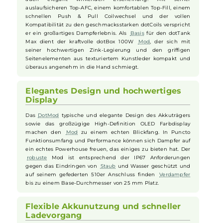
Hochwertiges Design und
erstklassige Verarbeitung
Mit dem dotBox 100W Kit präsentiert
DotMod
ein echtes
Power-Couple für grenzenlosen RDL und DL Dampfgenuss.
Der dotTank Max wurde aus hochwertigem Edelstahl
gefertigt und begeistert mit seiner imposanten und zugleich
auch elegant wirkenden Erscheinung. Mit seiner
auslaufsicheren Top-AFC, einem komfortablen Top-Fill, einem
schnellen Push & Pull Coilwechsel und der vollen
Kompatibilität zu den geschmacksstarken dotCoils verspricht
er ein großartiges Dampferlebnis. Als
Basis
für den dotTank
Max dient der kraftvolle dotBox 100W
Mod
, der sich mit
seiner hochwertigen Zink-Legierung und den griffigen
Seitenelementen aus texturiertem Kunstleder kompakt und
überaus angenehm in die Hand schmiegt.
Elegantes Design und hochwertiges
Display
Das
DotMod
typische und elegante Design des Akkuträgers
sowie das großzügige High-Definition OLED Farbdisplay
machen den
Mod
zu einem echten Blickfang. In Puncto