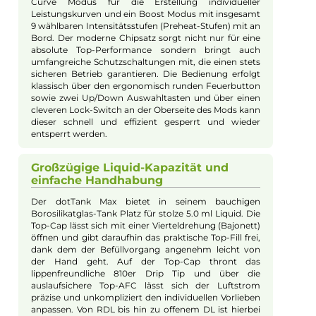
Powerhouse freuen, das einiges zu bieten hat. Der
robuste Mod ist entsprechend der IP67
Anforderungen gegen das Eindringen von Staub und
Wasser geschützt und auf seinem gefederten 510er
Anschluss finden Verdampfer bis zu einem Base-
Durchmesser von 25 mm Platz.
Flexible Akkunutzung und schneller
Ladevorgang
Der dotBox 100W Mod kann wahlweise mit einer
21700er oder 18650er Akkuzelle (keine Akkuzellen im
Lieferumfang enthalten) betrieben werden, die von
der Unterseite her in die Battery Tube eingeführt wird
und von einem massiven Schraubdeckel gesichert
wird. Ebenfalls an der Unterseite befindet sich der –
mit einem Silikonverschluss geschützte – USB Typ-C
Anschluss, über den die Akkuzelle auch im Mod selber
zügig wieder aufgeladen werden kann. Der schicke
Akkuträger erreicht eine Ausgangsleistung von bis zu
100 Watt und bietet eine Vielzahl an Dampfmodi, die
selbst anspruchsvollste Dampfer zufriedenstellen
dürften.