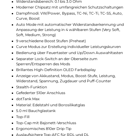
Großzügige Liquid-Kapazität und
einfache Handhabung
Der dotTank Max bietet in seinem bauchigen
Borosilikatglas-Tank Platz für stolze 5.0 ml Liquid. Die
Top-Cap lässt sich mit einer Vierteldrehung (Bajonett)
öffnen und gibt daraufhin das praktische Top-Fill frei,
dank dem der Befüllvorgang angenehm leicht von
der Hand geht. Auf der Top-Cap thront das
lippenfreundliche 810er Drip Tip und über die
auslaufsichere Top-AFC lässt sich der Luftstrom
präzise und unkompliziert den individuellen Vorlieben
anpassen. Von RDL bis hin zu offenem DL ist hierbei
alles möglich. Der Coilwechsel geht dank Push & Pull
Verfahren schnell von der Hand und der schicke
Tankverdampfer ist zu allen dotCoils kompatibel. Zwei
dotCoils mit Widerständen von 0.15 und 0.3 Ohm sind
im Lieferumfang bereits enthalten, sodass das
geschmacksintensive Dampferlebnis sofort beginnen
kann. Ebenfalls zum Lieferumfang gehört ein
stylisches Silikon Vape-Band mit DotMod Logo, das
den Bauchglastank vor Beschädigungen schützen
kann.