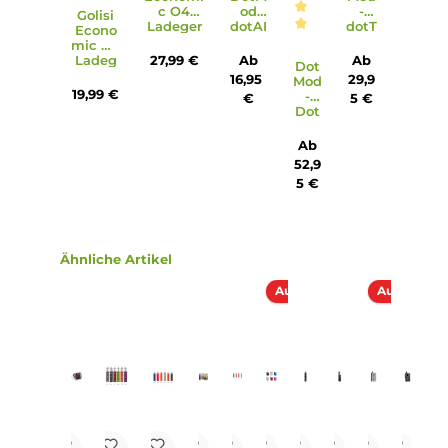
Lieferumfang
1 x DotMod Dotbox 100W Mod Akkuträger
1 x DotMod dotTank Max
1 x DotMod dotAIO V2 Verdampferkopf 0.15 Ohm
1 x DotMod dotAIO V2 Verdampferkopf 0.3 Ohm
1 x Ersatzglas
1 x Ersatz O-Ringe
1 x Vape-Band
1 x 18650er Adapterhülse
1 x USB Typ-C Kabel
1 x Bedienungsanleitung
Abmessungen
Füllvolumen: 5.0 ml
Infos zum Hersteller
Folgende Infos zum Hersteller sind verfübar...
Mehr