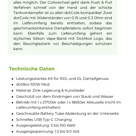
Intelligente Leistungsanpassung und
umfangreiche Dampfmodi
Im Auto Mode erkennt er den Coilwiderstand und
passt die Leistung in vier wählbaren Abstufungen
(Very Soft, Soft, Medium, Strong) automatisch optimal
an die verwendete Coil an. Neben dem klassischen
VW/Power Modus und einem Bypass Mode sind
zudem verschiedene TC Modi (Ti, Ni, SS) sowie ein
Curve Modus für die Erstellung individueller
Leistungskurven und ein Boost Modus mit insgesamt
9 wählbaren Intensitätsstufen (Preheat-Stufen) mit an
Bord. Der moderne Chipsatz sorgt nicht nur für eine
absolute Top-Performance sondern bringt auch
umfangreiche Schutzschaltungen mit, die einen stets
sicheren Betrieb garantieren. Die Bedienung erfolgt
klassisch über den ergonomisch runden Feuerbutton
sowie zwei Up/Down Auswahltasten und über einen
cleveren Lock-Switch an der Oberseite des Mods kann
dieser schnell und effizient gesperrt und wieder
entsperrt werden.