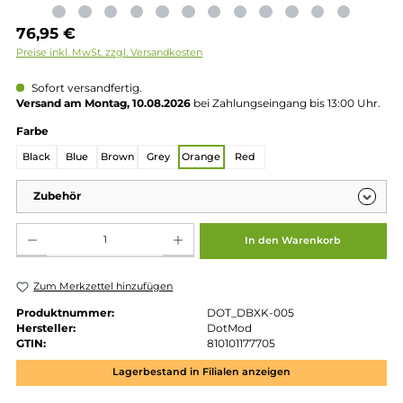
Regulärer Preis:
76,95 €
Preise inkl. MwSt. zzgl. Versandkosten
Sofort versandfertig.
Versand am Montag, 10.08.2026
bei Zahlungseingang bis 13:00 
auswählen
Farbe
Black
Blue
Brown
Grey
Orange
Red
Zubehör
Produkt Anzahl: Gib den gewünschten Wert ein oder benutze die Schaltflächen um die 
In den Warenkorb
Zum Merkzettel hinzufügen
Produktnummer:
DOT_DBXK-005