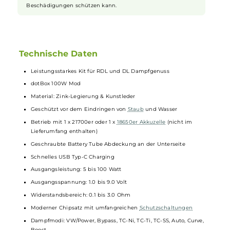
Der dotTank Max bietet in seinem bauchigen Borosilikatglas-
Tank Platz für stolze 5.0 ml
Liquid
. Die Top-Cap lässt sich mit
einer Vierteldrehung (Bajonett) öffnen und gibt daraufhin das
praktische Top-Fill frei, dank dem der Befüllvorgang
angenehm leicht von der Hand geht. Auf der Top-Cap thront
das lippenfreundliche 810er
Drip Tip
und über die
auslaufsichere Top-AFC lässt sich der Luftstrom präzise und
unkompliziert den individuellen Vorlieben anpassen. Von RDL
bis hin zu offenem DL ist hierbei alles möglich. Der
Coilwechsel geht dank Push & Pull Verfahren schnell von der
Hand und der schicke Tankverdampfer ist zu allen dotCoils
kompatibel. Zwei dotCoils mit Widerständen von 0.15 und 0.3
Ohm sind im Lieferumfang bereits enthalten, sodass das
geschmacksintensive Dampferlebnis sofort beginnen kann.
Ebenfalls zum Lieferumfang gehört ein stylisches Silikon
Vape
-Band mit DotMod Logo, das den Bauchglastank vor
Beschädigungen schützen kann.
Technische Daten