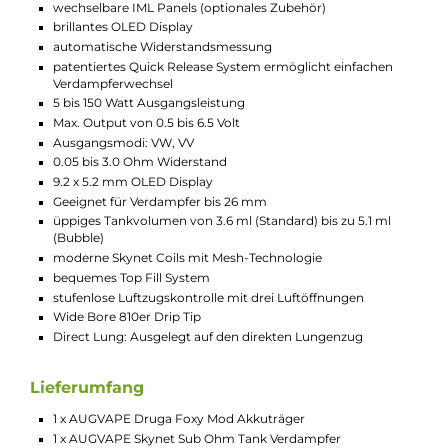
Beschreibung
Augvape Druga Foxy / Skynet Kit
In diesem Set wird der leistungsstarke und innovative Augvap
Druga Foxy Mod mit dem hervorragendem Skynet Sub Ohm
Tank kombiniert. So entsteht ein optimal aufeinander
abgestimmtes Duo, das sowohl technisch, als auch von der
Handhabung her ein absolutes Highlight für anspruchsvolle
Dampfer ist, und sich auch beim Design positiv gegenüber
anderen Kits hervorhebt. Viele interessante Details, wie die
wechselbaren Plates, das patentierte Quick Release System, d
große Liquidtank, die dreifache AFC oder das bequeme Top Fil
System unterstreichen den Premium Charakter des
hochwertigen Augvape Kits. Dank moderner Skynet Coils mit
Mesh-Technologie punktet das Set aber auch bei der
Geschmacksentfaltung und liefert mächtige Dampfwolken, di
das Herz eines jeden Cloud Chasers höher schlagen lassen.
Technische Daten
ergonomisches und kompaktes Design