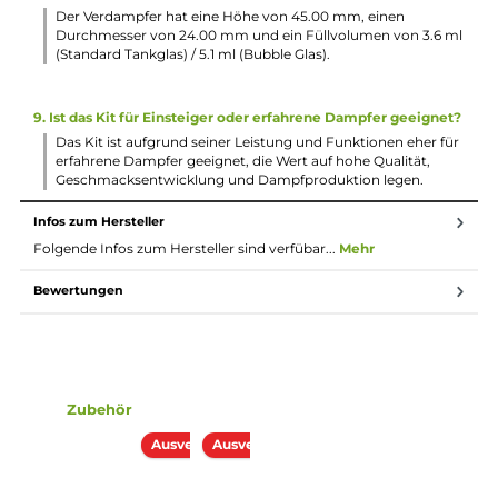
3. Wie ist die Geschmacksentwicklung und Dampfprodukti
Dank moderner Skynet Coils mit Mesh-Technologie bietet
das Set eine ausgezeichnete Geschmacksentfaltung und
produziert mächtige Dampfwolken, die das Herz eines jed
Cloud Chasers höher schlagen lassen.
4. Welche technischen Daten hat der Augvape Druga Foxy
Mod?
Der Mod hat eine Ausgangsleistung von 150 Watt, wird mit
zwei 18650er Akkuzellen betrieben und bietet verschieden
Ausgangsmodi. Außerdem verfügt er über ein brilliantes
OLED Display und ein Quick Release System.
5. Welche Funktionen hat der Skynet Sub Ohm Tank?
Der Tank hat ein Tankvolumen von 3.6 ml (Standard) und b
zu 5.1 ml (Bubble) sowie moderne Skynet Coils mit Mesh-
Technologie. Zudem bietet er ein bequemes Top Fill Syste
und eine stufenlose Luftzugskontrolle.