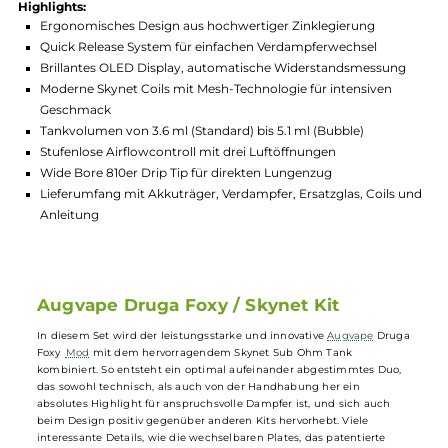
Hersteller:
Augvape
GTIN:
4260625979488
Lagerbestand in Filialen anzeigen
Highlights:
Ergonomisches Design aus hochwertiger Zinklegierung
Quick Release System für einfachen Verdampferwechsel
Brillantes OLED Display, automatische Widerstandsmessun
Moderne Skynet Coils mit Mesh-Technologie für intensiven
Geschmack
Tankvolumen von 3.6 ml (Standard) bis 5.1 ml (Bubble)
Stufenlose Airflowcontroll mit drei Luftöffnungen
Wide Bore 810er Drip Tip für direkten Lungenzug
Lieferumfang mit Akkuträger, Verdampfer, Ersatzglas, Coils 
Anleitung
Augvape Druga Foxy / Skynet Kit