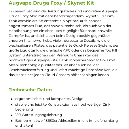
Eigenschaften:
Besondere Optik
, Besonderes Display
, Chic & Modisch
Füllvolumen:
4ml
, 5ml
Geregelter Akkuträger:
Ja
Max. Verdampfergröße:
26mm
Maximale Leistung:
150W
Verdampfer-Art:
Fertigcoil-Verdampfer
Zugverhalten:
Direct-Lung
Experte für dieses Produkt
Kevin Maxhuni
Produkt-Manager & Experte
Bei Fragen zu diesem Artikel kontaktieren Sie unseren
Experten schnell und einfach per E-Mail:
E-Mail senden