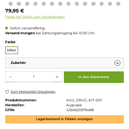
Regulärer Preis:
79,95 €
Preise inkl. MwSt. zzgl. Versandkosten
Sofort versandfertig.
Versand morgen
bei Zahlungseingang bis 13:00 Uhr.
auswählen
Farbe
Silber
Zubehör
Produkt Anzahl: Gib den gewünschten Wert ein oder benutze die Schaltflächen um die 
In den Warenkorb
Zum Merkzettel hinzufügen
Produktnummer:
AUG_DRUG_KIT-001