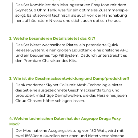
Wide Bore 810er Drip Tip
Direct Lung: Ausgelegt auf den direkten Lungenzug
Lieferumfang
1 x AUGVAPE Druga Foxy Mod Akkuträger
1 x AUGVAPE Skynet Sub Ohm Tank Verdampfer
1 x Standard Tankglas (Ersatz)
2 x Skynet 0.15 Ohm Mesh Coil
1 x O-Ringe
1 x Bedienungsanleitung
1 x Garantiekarte
Abmessungen Akkuträger
Höhe: 93.00 mm
Breite: 49.00 mm
Tiefe: 26.00 mm
Abmessungen Verdampfer