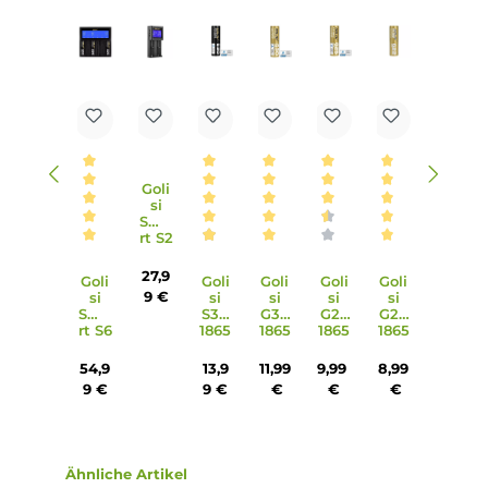
6. Welches Zubehör ist im Lieferumfang enthalten?
Im Lieferumfang sind der Druga Foxy Mod Akkuträger, der
Skynet Sub Ohm Tank Verdampfer, Standard- und Bubble
Tankglas, Skynet 0.15 Ohm Mesh Coils, O-Ringe,
Bedienungsanleitung und Garantiekarte enthalten.
7. Wie sind die Abmessungen des Akkuträgers?
Der Akkuträger hat eine Höhe von 93.00 mm, eine Breite 
49.00 mm und eine Tiefe von 26.00 mm.
8. Wie sind die Abmessungen des Verdampfers?
Der Verdampfer hat eine Höhe von 45.00 mm, einen
Durchmesser von 24.00 mm und ein Füllvolumen von 3.6 
(Standard Tankglas) / 5.1 ml (Bubble Glas).
9. Ist das Kit für Einsteiger oder erfahrene Dampfer geeigne
Das Kit ist aufgrund seiner Leistung und Funktionen eher f