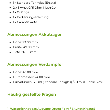
stabile und leichte Konstruktion aus hochwertiger Zink
Legierung
150 Watt Ausgangsleistung
Betrieb mit zwei 18650er Akkuzellen (nicht im Lieferumfan
enthalten)
wechselbare IML Panels (optionales Zubehör)
brillantes OLED Display
automatische Widerstandsmessung
patentiertes Quick Release System ermöglicht einfachen
Verdampferwechsel
5 bis 150 Watt Ausgangsleistung
Max. Output von 0.5 bis 6.5 Volt
Ausgangsmodi: VW, VV
0.05 bis 3.0 Ohm Widerstand
9.2 x 5.2 mm OLED Display
Geeignet für Verdampfer bis 26 mm
üppiges Tankvolumen von 3.6 ml (Standard) bis zu 5.1 ml
(Bubble)
moderne Skynet Coils mit Mesh-Technologie
bequemes Top Fill System
stufenlose Luftzugskontrolle mit drei Luftöffnungen