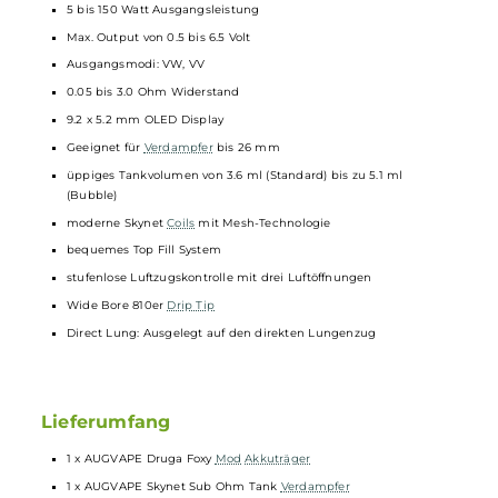
150 Watt Ausgangsleistung
Betrieb mit zwei 18650er
Akkuzellen
(nicht im Lieferumfang
enthalten)
wechselbare IML Panels (optionales Zubehör)
brillantes OLED Display
automatische Widerstandsmessung
patentiertes Quick Release System ermöglicht einfachen
Verdampferwechsel
5 bis 150 Watt Ausgangsleistung
Max. Output von 0.5 bis 6.5 Volt
Ausgangsmodi: VW, VV
0.05 bis 3.0 Ohm Widerstand
9.2 x 5.2 mm OLED Display
Geeignet für
Verdampfer
bis 26 mm
üppiges Tankvolumen von 3.6 ml (Standard) bis zu 5.1 ml
(Bubble)
moderne Skynet
Coils
mit Mesh-Technologie