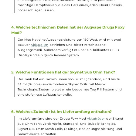
Das Set kombiniert den leistungsstarken Foxy Mod mit dem
Skynet Sub Ohm Tank, was für ein optimales Zusammenspiel
sorgt. Es ist sowohl technisch als auch von der Handhabung her
auf höchstem Niveau und sticht auch optisch heraus.
2. Welche besonderen Details bietet das Kit?
Das Set bietet wechselbare Plates, ein patentierte Quick Release
System, einen großen Liquidtank, eine dreifache AFC und ein
bequemes Top Fill System. Dadurch unterstreicht es den
Premium Charakter des Kits.
3. Wie ist die Geschmacksentwicklung und
Dampfproduktion?
Dank moderner Skynet Coils mit Mesh-Technologie bietet das Se
eine ausgezeichnete Geschmacksentfaltung und produziert
mächtige Dampfwolken, die das Herz eines jeden Cloud Chasers
höher schlagen lassen.