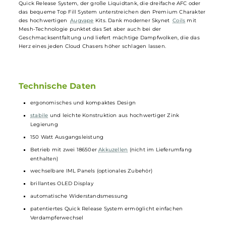
In diesem Set wird der leistungsstarke und innovative
Augvape
Drug
Foxy
Mod
mit dem hervorragendem Skynet Sub Ohm Tank
kombiniert. So entsteht ein optimal aufeinander abgestimmtes Duo,
das sowohl technisch, als auch von der Handhabung her ein
absolutes Highlight für anspruchsvolle Dampfer ist, und sich auch
beim Design positiv gegenüber anderen Kits hervorhebt. Viele
interessante Details, wie die wechselbaren Plates, das patentierte
Quick Release System, der große Liquidtank, die dreifache AFC oder
das bequeme Top Fill System unterstreichen den Premium Charakte
des hochwertigen
Augvape
Kits. Dank moderner Skynet
Coils
mit
Mesh-Technologie punktet das Set aber auch bei der
Geschmacksentfaltung und liefert mächtige Dampfwolken, die das
Herz eines jeden Cloud Chasers höher schlagen lassen.
Technische Daten
ergonomisches und kompaktes Design
stabile
und leichte Konstruktion aus hochwertiger Zink
Legierung