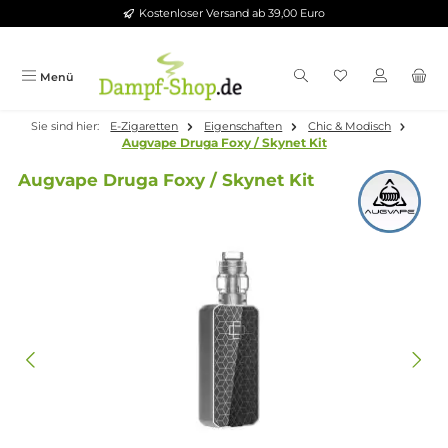
Kostenloser Versand ab 39,00 Euro
Zum Hauptinhalt springen
Menü
Sie sind hier:
E-Zigaretten
Eigenschaften
Chic & Modisch
Augvape Druga Foxy / Skynet Kit
Augvape Druga Foxy / Skynet Kit
Bildergalerie überspringen