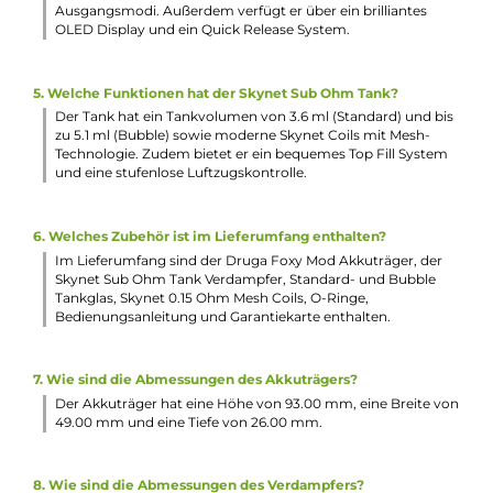
Höhe: 45.00 mm
Durchmesser: 24.00 mm
Füllvolumen: 3.6 ml (Standard Tankglas) / 5.1 ml (Bubble Gl
Häufig gestellte Fragen
1. Was zeichnet das Augvape Druga Foxy / Skynet Kit aus?
Das Set kombiniert den leistungsstarken Foxy Mod mit d
Skynet Sub Ohm Tank, was für ein optimales Zusammensp
sorgt. Es ist sowohl technisch als auch von der Handhabu
her auf höchstem Niveau und sticht auch optisch heraus.
2. Welche besonderen Details bietet das Kit?
Das Set bietet wechselbare Plates, ein patentierte Quick
Release System, einen großen Liquidtank, eine dreifache 
und ein bequemes Top Fill System. Dadurch unterstreicht 
den Premium Charakter des Kits.