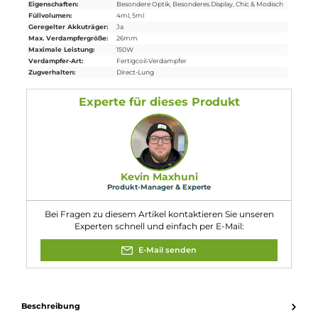
7. Wie sind die Abmessungen des Akkuträgers?
Der Akkuträger hat eine Höhe von 93.00 mm, eine Breite von
49.00 mm und eine Tiefe von 26.00 mm.
8. Wie sind die Abmessungen des Verdampfers?
Der Verdampfer hat eine Höhe von 45.00 mm, einen Durchmess
von 24.00 mm und ein Füllvolumen von 3.6 ml (Standard
Tankglas) / 5.1 ml (Bubble Glas).
9. Ist das Kit für Einsteiger oder erfahrene Dampfer
geeignet?
Das Kit ist aufgrund seiner Leistung und Funktionen eher für
erfahrene Dampfer geeignet, die Wert auf hohe Qualität,
Geschmacksentwicklung und Dampfproduktion legen.
Eigenschaften
Akkuform:
18650
Akkuplätze:
2 Slots
Bauform:
Kompaktgerät
Display:
OLED-Display