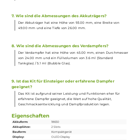
4. Welche technischen Daten hat der Augvape Druga Fo
Mod?
Der Mod hat eine Ausgangsleistung von 150 Watt, wird mit zwei
18650er
Akkuzellen
betrieben und bietet verschiedene
Ausgangsmodi. Außerdem verfügt er über ein brilliantes OLED
Display und ein Quick Release System.
5. Welche Funktionen hat der Skynet Sub Ohm Tank?
Der Tank hat ein Tankvolumen von 3.6 ml (Standard) und bis zu
5.1 ml (Bubble) sowie moderne Skynet Coils mit Mesh-
Technologie. Zudem bietet er ein bequemes Top Fill System und
eine stufenlose Luftzugskontrolle.
6. Welches Zubehör ist im Lieferumfang enthalten?
Im Lieferumfang sind der Druga Foxy Mod
Akkuträger
, der Skyne
Sub Ohm Tank Verdampfer, Standard- und Bubble Tankglas,
Skynet 0.15 Ohm Mesh Coils, O-Ringe, Bedienungsanleitung und
Garantiekarte enthalten.