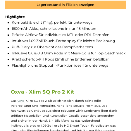
Zum Merkzettel hinzufügen
Produktnummer:
OXV_XSQ_2P-Black-Carbon-
Hersteller:
Oxva
GTIN:
4056911229647
Lagerbestand in Filialen anzeigen
Highlights:
Kompakt & leicht (114g), perfekt für unterwegs
1600mAh Akku, schnellladend in nur 45 Minuten
Präzise Airflow für individuelles MTL oder RDL Dampfen
Intuitives 1.09 Zoll Touch-Farbdisplay für leichte Bedienung
Puff-Diary zur Übersicht des Dampfverhaltens
Inklusive 0.6 & 0.8 Ohm Pods mit Mesh-Coils für Top-Gesch
Praktische Top-Fill Pods (2ml) ohne Entfernen befüllbar
Flashlight- und Stoppuhr-Funktion ideal für unterwegs
Oxva - Xlim SQ Pro 2 Kit