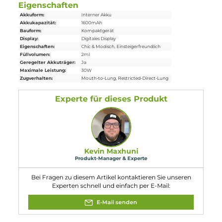
1 x
Oxva
Xlim SQ Pro 2 Pod
Mod
Akkuträger
1 x Oxva Xlim Top-Fill
Ersatz-Pod
0.6 Ohm (vorinstalliert)
1 x Oxva Xlim Top-Fill
Ersatz-Pod
0.8 Ohm
1 x USB Typ-C
Ladekabel
1 x Lanyard
1 x Bedienungsanleitung
1 x Quick-Start Guide
1 x Plattform Infokarte
Abmessungen
Gewicht: ca. 114.0 g
Füllvolumen: 2.0 ml