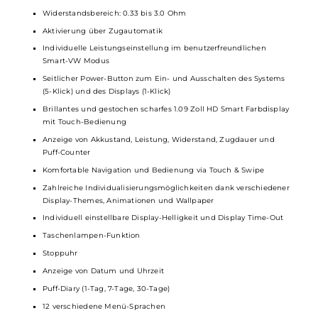
Kompakte und ergonomische Square-Form
Ideal für den Einsatz unterwegs
Beeindruckendes HD Smart Farbdisplay mit Touch-Bedienung
Verschiedene Ausführungen in moderner oder eleganter
Optik
Komfortable Bedienung
Hochwertige Verarbeitung
Material: Zink-Legierung und Kunstleder/IML (
Mod
) & PCTG (Pod
Integrierter 1600mAh Akku
USB Typ-C Fast-Charging mit 5V / 2A
Ausgangsleistung: 5 bis 30 Watt
Ausgangsspannung: 3.2 bis 4.2 Volt
Widerstandsbereich: 0.33 bis 3.0 Ohm
Aktivierung über Zugautomatik
Individuelle Leistungseinstellung im benutzerfreundlichen
Smart-VW Modus
Seitlicher Power-Button zum Ein- und Ausschalten des Systems
(5-Klick) und des Displays (1-Klick)