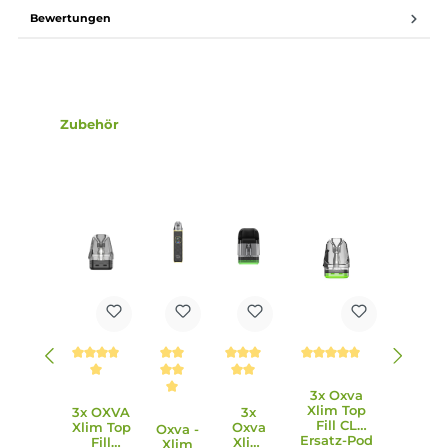
Magnetisch sichere Pod-Fixierung
Kompatibel zu den Xlim Top-Fill Pods (0.4, 0.6, 0.8, 1.2 Ohm
den Xlim EZ Pods (0.4, 0.6, 0.8, 1.2 Ohm) und den Xlim V2
Side-Fill Pods (0.6, 0.8, 1.2 Ohm)
0.6 Ohm und 0.8 Ohm Xlim Top-Fill Pod im Lieferumfang
enthalten
Integrierte Mesh Coil
Spezielle Wattemischung und auslaufsicheres Pod-Design
aus transparentem PCTG
2.0 ml Tankvolumen
Komfortables Top-Fill mit Silikonverschluss seitlich am
Mundstück
Pod muss zum Befüllen nicht entnommen werden
Ergonomisches und lippenfreundliches Entenschnabel-
Mundstück
Lieferumfang
1 x Oxva Xlim SQ Pro 2 Pod Mod Akkuträger
1 x Oxva Xlim Top-Fill Ersatz-Pod 0.6 Ohm (vorinstalliert)
1 x Oxva Xlim Top-Fill Ersatz-Pod 0.8 Ohm