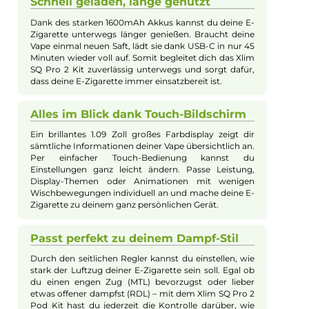
E-Mail senden
Beschreibung
Oxva - Xlim SQ Pro 2 Kit
Das Oxva Xlim SQ Pro 2 Kit zeichnet sich durch seine edle
Verarbeitung und kompakte, handliche Square-Form aus. Das
hochwertige Gehäuse aus einer robusten Zink-Legierung liegt
dank griffiger Materialien und kunstvollen Details besonders
angenehm und sicher in der Hand. Ein Blickfang ist das
weitgehend individualisierbare 1.09 Zoll große HD Smart Touc
Farbdisplay, das sämtliche Einstellungen komfortabel und
intuitiv per Wischgesten und Berührung möglich macht. Neb
zahlreichen individualisierbaren Display-Designs, Animatione
und Hintergrundbildern können auch praktische Zusatzfeatur
wie eine Taschenlampe, eine Stoppuhr und ein detailliertes Puf
Diary mit Zug-Auswertungen für ein, sieben oder dreißig Tage
genutzt werden. Mit seinem integrierten 1600mAh Akku,
schnellem USB-Typ-C-Aufladen in nur 45 Minuten und einer
hohen Leistungsabgabe von bis zu 30 Watt bietet das Kit eine
exzellenten Dampfkomfort unterwegs für sowohl MTL als auc