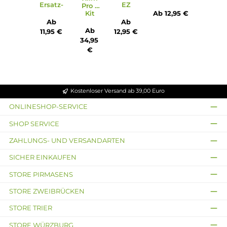
1 x USB Typ-C Ladekabel
1 x Lanyard
1 x Bedienungsanleitung
1 x Quick-Start Guide
1 x Plattform Infokarte
Abmessungen
Gewicht: ca. 114.0 g
Füllvolumen: 2.0 ml
Infos zum Hersteller
Folgende Infos zum Hersteller sind verfübar...
Mehr
Bewertungen