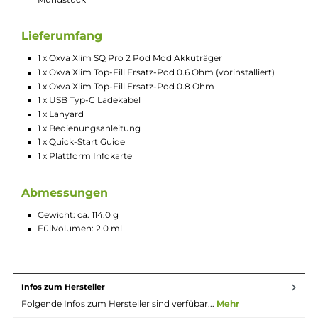
Individuelle Leistungseinstellung im benutzerfreundlichen
Smart-VW Modus
Seitlicher Power-Button zum Ein- und Ausschalten des
Systems (5-Klick) und des Displays (1-Klick)
Brillantes und gestochen scharfes 1.09 Zoll HD Smart
Farbdisplay mit Touch-Bedienung
Anzeige von Akkustand, Leistung, Widerstand, Zugdauer 
Puff-Counter
Komfortable Navigation und Bedienung via Touch & Swip
Zahlreiche Individualisierungsmöglichkeiten dank
verschiedener Display-Themes, Animationen und Wallpap
Individuell einstellbare Display-Helligkeit und Display Time
Out
Taschenlampen-Funktion
Stoppuhr
Anzeige von Datum und Uhrzeit
Puff-Diary (1-Tag, 7-Tage, 30-Tage)
12 verschiedene Menü-Sprachen
Seitlicher Airflow-Control Slider zur individuellen Anpassu
des Luftstroms von MTL bis RDL
Alle relevanten Schutzschaltungen an Bord