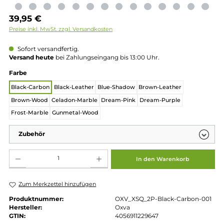
Regulärer Preis:
39,95 €
Preise inkl. MwSt. zzgl. Versandkosten
Sofort versandfertig.
Versand heute
bei Zahlungseingang bis 13:00 Uhr.
auswählen
Farbe
Black-Carbon
Black-Leather
Blue-Shadow
Brown-Leather
Brown-Wood
Celadon-Marble
Dream-Pink
Dream-Purple
Frost-Marble
Gunmetal-Wood
Zubehör
Produkt Anzahl: Gib den gewünschten Wert ein oder benutze die Schaltflächen um die 
In den Warenkorb