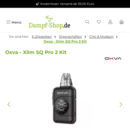
Kostenloser Versand ab 39,00 Euro
Zum Hauptinhalt springen
Menü
Sie sind hier:
E-Zigaretten
Eigenschaften
Chic & Modisch
Oxva - Xlim SQ Pro 2 Kit
Oxva - Xlim SQ Pro 2 Kit
Bildergalerie überspringen