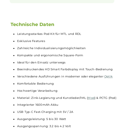
jederzeit die Kontrolle darüber, wie viel Luft in deine Vape
gelangt. So bekommst du genau die Art von Genuss, die du
am liebsten magst.
Pods wechseln leicht gemacht
Die passenden
Pods
lassen sich mit nur einem Handgriff
wechseln und mit
Liquid
auffüllen. Dein
Liquid
füllst du
einfach von oben ein, ohne dass du den Pod entfernen musst.
Dank des transparenten Designs hast du immer im Blick, wie
viel
Liquid
noch im Pod ist. Die hochwertige Verarbeitung
sorgt zudem für ein leckeres
Aroma
mit vollem Geschmack
bei jedem Zug.
Technische Daten
Leistungsstarkes Pod Kit für MTL und RDL
Exklusive Features
Zahlreiche Individualisierungsmöglichkeiten