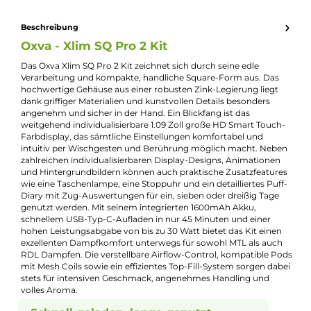
Eigenschaften
Akkuform:
Interner Akku
Akkukapazität:
1600mAh
Bauform:
Kompaktgerät
Display:
Digitales Display
Eigenschaften:
Chic & Modisch
, Einsteigerfreundlich
Füllvolumen:
2ml
Geregelter Akkuträger:
Ja
Maximale Leistung:
30W
Zugverhalten:
Mouth-to-Lung
, Restricted-Direct-Lung
Experte für dieses Produkt
Kevin Maxhuni
Produkt-Manager & Experte
Bei Fragen zu diesem Artikel kontaktieren Sie unseren
Experten schnell und einfach per E-Mail: