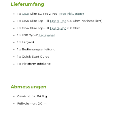
Kompatibel zu den Xlim Top-Fill Pods (0.4, 0.6, 0.8, 1.2 Ohm), den
Xlim EZ Pods (0.4, 0.6, 0.8, 1.2 Ohm) und den Xlim V2 Side-Fill
Pods (0.6, 0.8, 1.2 Ohm)
0.6 Ohm und 0.8 Ohm Xlim Top-Fill Pod im Lieferumfang
enthalten
Integrierte Mesh
Coil
Spezielle Wattemischung und auslaufsicheres Pod-Design aus
transparentem PCTG
2.0 ml Tankvolumen
Komfortables Top-Fill mit Silikonverschluss seitlich am
Mundstück
Pod muss zum Befüllen nicht entnommen werden
Ergonomisches und lippenfreundliches Entenschnabel-
Mundstück
Lieferumfang