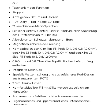
Technische Daten
Leistungsstarkes Pod Kit für MTL und RDL
Exklusive Features
Zahlreiche Individualisierungsmöglichkeiten
Kompakte und ergonomische Square-Form
Ideal für den Einsatz unterwegs
Beeindruckendes HD Smart Farbdisplay mit Touch-
Bedienung
Verschiedene Ausführungen in moderner oder eleganter
Optik
Komfortable Bedienung
Hochwertige Verarbeitung
Material: Zink-Legierung und Kunstleder/IML (Mod) & PCT
(Pod)
Integrierter 1600mAh Akku
USB Typ-C Fast-Charging mit 5V / 2A
Ausgangsleistung: 5 bis 30 Watt
Ausgangsspannung: 3.2 bis 4.2 Volt
Widerstandsbereich: 0.33 bis 3.0 Ohm
Aktivierung über Zugautomatik