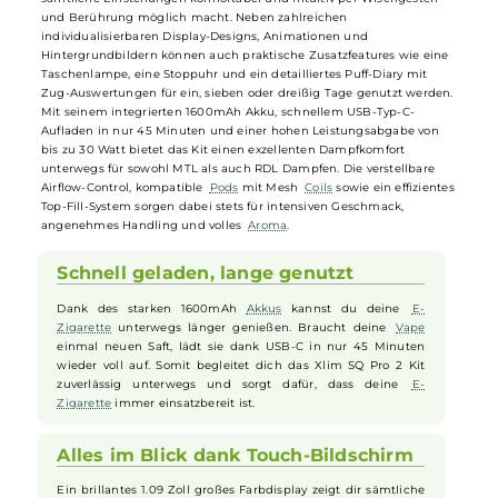
Das
Oxva
Xlim SQ Pro 2 Kit zeichnet sich durch seine edle
Verarbeitung und kompakte, handliche Square-Form aus. Das
hochwertige Gehäuse aus einer robusten Zink-Legierung liegt dank
griffiger Materialien und kunstvollen Details besonders angenehm
und sicher in der Hand. Ein Blickfang ist das weitgehend
individualisierbare 1.09 Zoll große HD Smart Touch-Farbdisplay, das
sämtliche Einstellungen komfortabel und intuitiv per Wischgesten
und Berührung möglich macht. Neben zahlreichen
individualisierbaren Display-Designs, Animationen und
Hintergrundbildern können auch praktische Zusatzfeatures wie ein
Taschenlampe, eine Stoppuhr und ein detailliertes Puff-Diary mit
Zug-Auswertungen für ein, sieben oder dreißig Tage genutzt werden
Mit seinem integrierten 1600mAh Akku, schnellem USB-Typ-C-
Aufladen in nur 45 Minuten und einer hohen Leistungsabgabe von
bis zu 30 Watt bietet das Kit einen exzellenten Dampfkomfort
unterwegs für sowohl MTL als auch RDL Dampfen. Die verstellbare
Airflow-Control, kompatible
Pods
mit Mesh
Coils
sowie ein effizient
Top-Fill-System sorgen dabei stets für intensiven Geschmack,
angenehmes Handling und volles
Aroma
.
Schnell geladen, lange genutzt