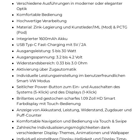
Passt perfekt zu deinem Dampf-Stil
Durch den seitlichen Regler kannst du einstellen, wie
stark der Luftzug deiner E-Zigarette sein soll. Egal ob
du einen engen Zug (MTL) bevorzugst oder lieber
etwas offener dampfst (RDL) – mit dem Xlim SQ Pro 2
Pod Kit hast du jederzeit die Kontrolle darüber, wie
viel Luft in deine Vape gelangt. So bekommst du
genau die Art von Genuss, die du am liebsten magst.
Pods wechseln leicht gemacht
Die passenden Pods lassen sich mit nur einem
Handgriff wechseln und mit Liquid auffüllen. Dein
Liquid füllst du einfach von oben ein, ohne dass du
den Pod entfernen musst. Dank des transparenten
Designs hast du immer im Blick, wie viel Liquid noch
im Pod ist. Die hochwertige Verarbeitung sorgt
zudem für ein leckeres Aroma mit vollem Geschmack
bei jedem Zug.