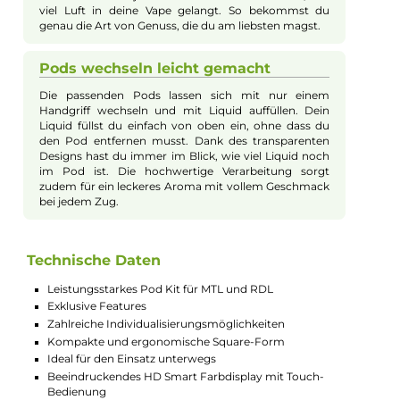
RDL Dampfen. Die verstellbare Airflow-Control, kompatible P
mit Mesh Coils sowie ein effizientes Top-Fill-System sorgen da
stets für intensiven Geschmack, angenehmes Handling und
volles Aroma.
Schnell geladen, lange genutzt
Dank des starken 1600mAh Akkus kannst du deine E-
Zigarette unterwegs länger genießen. Braucht deine
Vape einmal neuen Saft, lädt sie dank USB-C in nur 45
Minuten wieder voll auf. Somit begleitet dich das Xlim
SQ Pro 2 Kit zuverlässig unterwegs und sorgt dafür,
dass deine E-Zigarette immer einsatzbereit ist.
Alles im Blick dank Touch-Bildschirm
Ein brillantes 1.09 Zoll großes Farbdisplay zeigt dir
sämtliche Informationen deiner Vape übersichtlich an.
Per einfacher Touch-Bedienung kannst du
Einstellungen ganz leicht ändern. Passe Leistung,
Display-Themen oder Animationen mit wenigen
Wischbewegungen individuell an und mache deine E-
Zigarette zu deinem ganz persönlichen Gerät.