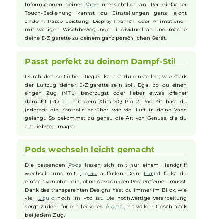
Dank des starken 1600mAh
Akkus
kannst du deine
E-
Zigarette
unterwegs länger genießen. Braucht deine
Vape
einmal neuen Saft, lädt sie dank USB-C in nur 45 Minuten
wieder voll auf. Somit begleitet dich das Xlim SQ Pro 2 Kit
zuverlässig unterwegs und sorgt dafür, dass deine
E-
Zigarette
immer einsatzbereit ist.
Alles im Blick dank Touch-Bildschirm
Ein brillantes 1.09 Zoll großes Farbdisplay zeigt dir sämtliche
Informationen deiner
Vape
übersichtlich an. Per einfacher
Touch-Bedienung kannst du Einstellungen ganz leicht
ändern. Passe Leistung, Display-Themen oder Animationen
mit wenigen Wischbewegungen individuell an und mache
deine E-Zigarette zu deinem ganz persönlichen Gerät.
Passt perfekt zu deinem Dampf-Stil
Durch den seitlichen Regler kannst du einstellen, wie stark
der Luftzug deiner E-Zigarette sein soll. Egal ob du einen
engen Zug (MTL) bevorzugst oder lieber etwas offener
dampfst (RDL) – mit dem Xlim SQ Pro 2 Pod Kit hast du