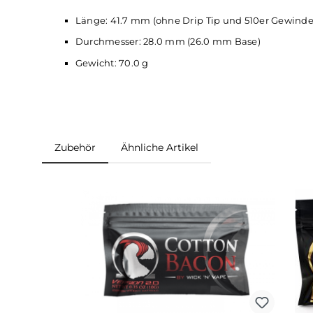
1 x Ersatz Bubble-Glas 6.5 ml
2 x Hellvape Prebuild Ni80 Clapton Coil 0.
1 x Coil Cutting Tool
1 x Zubehör und Ersatzteile
1 x Bedienungsanleitung
Abmessungen
Länge: 41.7 mm (ohne Drip Tip und 510er G
Durchmesser: 28.0 mm (26.0 mm Base)
Gewicht: 70.0 g