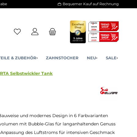
30 Tage Rückgabe
Bequemer Kauf a
ERSATZTEILE & ZUBEHÖR
ZAHNSTOCHER
NE
▾
▾
 Fat Rabbit 2 RTA Selbstwickler Tank
auweise und modernes Design in 6 Farbvarianten
volumen mit Bubble-Glas für langanhaltenden Genuss
e Anpassung des Luftstroms für intensiven Geschmack