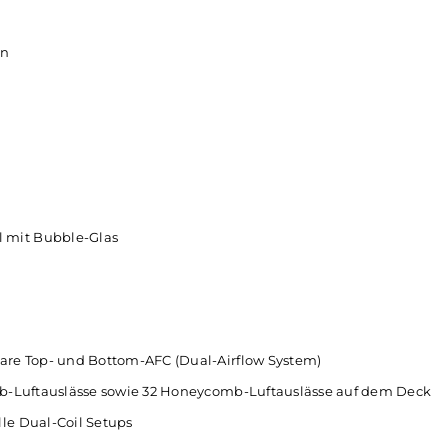
rragenden
mitgeliefertes
Coil
Cutting Tool erleicht
der
Coils
. Durch das überarbeitete Deck
optimierte Luftführung wurde die Perf
Rabbit 2 erheblich verbessert.
 Dampfen