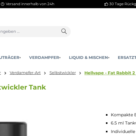
Versand innerhalb von 24h
AKKUTRÄGER
VERDAMPFER
LIQUID & MISCHEN
▾
▾
Hellvape -
dampfer
Verdampfer-Art
Selbstwickler
elbstwickler Tank
Kompakte B
6.5 ml Tank
Individuell