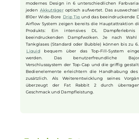
Design und Kapazität des Fat Rabbit
Mit seinen Maßen von 41.7 mm Höhe un
Durchmesser präsentiert sich der Fat Ra
Hellvape
als ein äußerst kompaktes Gerät, das
modernes Design in 6 unterschiedlichen Far
jeden
Akkuträger
optisch aufwertet. Das aus
810er Wide-Bore
Drip Tip
und das beeindruck
Airflow System zeigen bereits die Hauptattrak
Produkts: Ein intensives DL Dampferl
beeindruckenden Dampfwolken. Je nach
Tankglases (Standard oder Bubble) können bi
Liquid
bequem über das Top-Fill-System 
werden. Das benutzerfreundliche B
Verschlusssystem der Top-Cap und die griffig 
Bedienelemente erleichtern die Handhabu
zusätzlich. Als Weiterentwicklung seines 