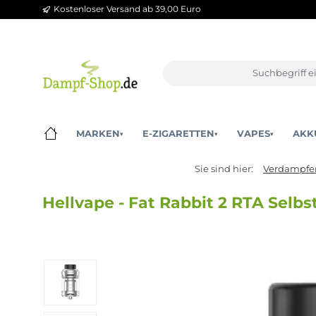
Kostenloser Versand ab 39,00 Euro
m Hauptinhalt springen
Zur Suche springen
Zur Hauptnavigation springen
MARKEN
E-ZIGARETTEN
VAPES
▾
▾
▾
Sie sind hier:
Ver
Hellvape - Fat Rabbit 2 RTA S
Bildergalerie überspringen