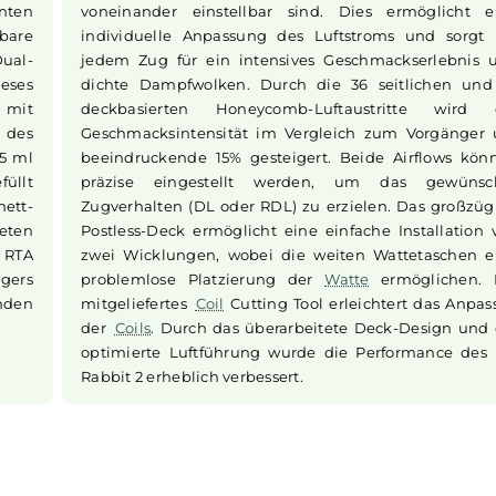
 2
Luftführung und Deck des Fat Ra
d 28.0 mm
Das besondere am Fat Rabbit 2 ist da
bbit 2 von
System, welches sowohl eine Top-to-Bott
 durch sein
klassische Bottom Airflow-Control bietet
bvarianten
voneinander einstellbar sind. Dies e
wechselbare
individuelle Anpassung des Luftstrom
ende Dual-
jedem Zug für ein intensives Geschma
tion dieses
dichte Dampfwolken. Durch die 36 sei
ebnis mit
deckbasierten Honeycomb-Luftaustr
 Wahl des
Geschmacksintensität im Vergleich zu
s zu 6.5 ml
beeindruckende 15% gesteigert. Beide 
eingefüllt
präzise eingestellt werden, um d
ajonett-
Zugverhalten (DL oder RDL) zu erzielen
gestalteten
Postless-Deck ermöglicht eine einfache 
ng des RTA
zwei Wicklungen, wobei die weiten Wa
Vorgängers
problemlose Platzierung der
Watte
er