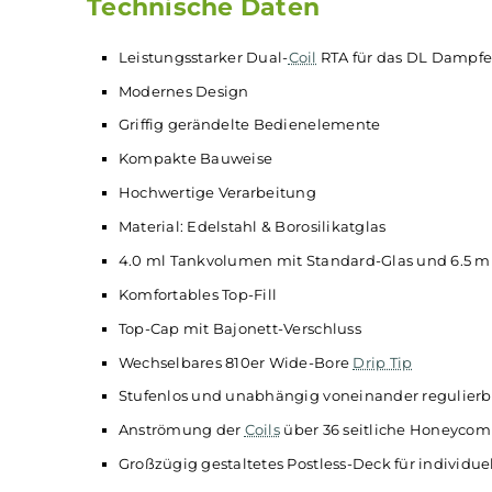
überzeugt der Fat Rabbit 2 durch übe
Geschmack und Dampfleistung.
Technische Daten
Leistungsstarker Dual-
Coil
RTA für das DL
Modernes Design
Griffig gerändelte Bedienelemente
Kompakte Bauweise
Hochwertige Verarbeitung
Material: Edelstahl & Borosilikatglas