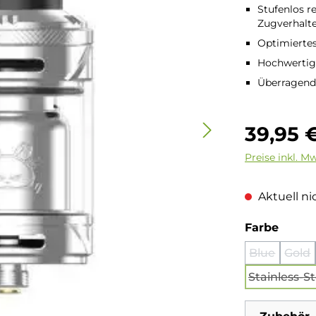
Stufenlos r
Zugverhalt
Optimiertes
Hochwertige
Überragend
Regulärer Pre
39,95 
Preise inkl. M
Aktuell nic
auswä
Farbe
Blue
Gold
(Diese Opti
(Di
Stainless-St
(Dies