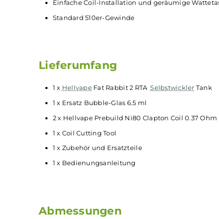
4.0 ml Tankvolumen mit Standard-Glas und
Komfortables Top-Fill
Top-Cap mit Bajonett-Verschluss
Wechselbares 810er Wide-Bore
Drip Tip
Stufenlos und unabhängig voneinander reg
Anströmung der
Coils
über 36 seitliche Ho
Großzügig gestaltetes Postless-Deck für ind
Einfache Coil-Installation und geräumige 
Standard 510er-Gewinde
Lieferumfang
1 x
Hellvape
Fat Rabbit 2 RTA
Selbstwickler