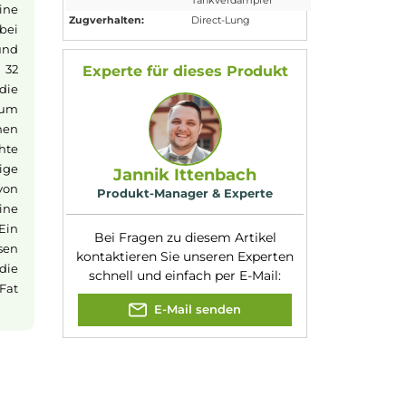
geeignet:
bbit 2
Durchmesser:
28mm
Eigenschaften:
Chic & Modisch
,
Großes Füllvolum
s Dual-Airflow
Füllvolumen:
4ml
, 6.5ml
om als auch eine
Verdampfer-Art:
Selbstwickel-
, die unabhängig
Tankverdampfer
rmöglicht eine
Zugverhalten:
Direct-Lung
s und sorgt bei
ckserlebnis und
tlichen und 32
Experte für dieses Produk
itte wird die
m Vorgänger um
Airflows können
as gewünschte
. Das großzügige
Jannik Ittenbach
Installation von
Produkt-Manager & Experte
ttetaschen eine
möglichen. Ein
Bei Fragen zu diesem Artikel