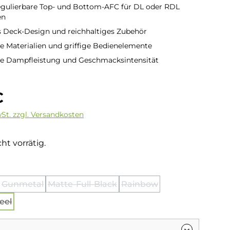
egulierbare Top- und Bottom-AFC für DL oder RDL
en
 Deck-Design und reichhaltiges Zubehör
 Materialien und griffige Bedienelemente
e Dampfleistung und Geschmacksintensität
is:
€
wSt. zzgl. Versandkosten
ht vorrätig.
hlen
Gunmetal
Matte-Full-Black
Rainbow
on ist zurzeit nicht verfügbar.)
ese Option ist zurzeit nicht verfügbar.)
(Diese Option ist zurzeit nicht verfügbar.)
(Diese Option ist zurzeit nicht verfügbar
(Diese Option ist zurzeit
eel
e Option ist zurzeit nicht verfügbar.)