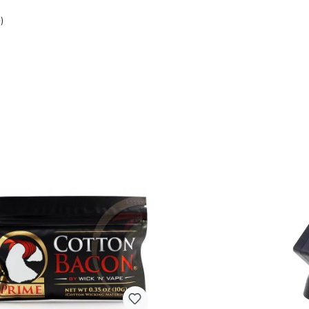
37 Ohm
ewinde)