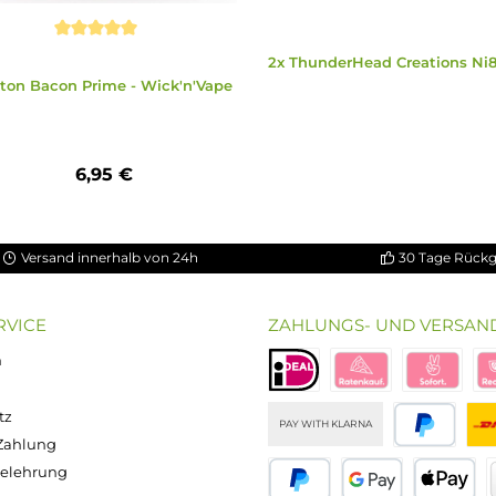
5 Sternen
Durchschnittliche Bewertung von 5 von 5 Sternen
2x ThunderHead C
Cotton Bacon Prime - Wick'n'Vape