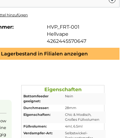
tel hinzufügen
mmer:
HVP_FRT-001
Hellvape
4262445570647
Lagerbestand in Filialen anzeigen
Eigenschaften
Bottomfeeder
Nein