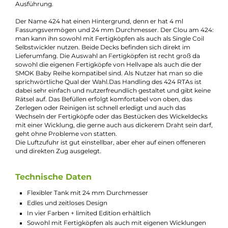
Bei Fragen zu diesem Artikel kontaktieren Sie unseren
Experten schnell und einfach per E-Mail:
E-Mail senden
Beschreibung
Hellvape - 424 RTA Tank Verdampfer
Hellvape bringt mit dem 424 RTA einen neuen flexibel nutzba
Tankverdampfer auf den Markt. Er sieht mit seinen Einfräsun
an der Topcap sehr edel und gleichzeitig zeitlos aus und wird 
Sicherheit auf einer Vielzahl aktueller Akkuträger eine gute Fig
machen. Er ist regulär in 4 Farben erhältlich, sowie in einer auf 
Stück begrenzte Limited Edition in schwarz goldener
Ausführung.
Der Name 424 hat einen Hintergrund, denn er hat 4 ml
Fassungsvermögen und 24 mm Durchmesser. Der Clou am 4
man kann ihn sowohl mit Fertigköpfen als auch als Single Coil