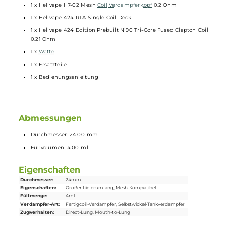
Auch für dickere Drähte oder Spezialwicklungen nutzbar
Ni90 Tri Core Fused Clapton Fertigwicklung und
Watte
im
Lieferumfang
Gut einstellbare Airflow
Auf offenen und direkten Zug ausgelegt
Lieferumfang
1 x Hellvape 424 RTA Tank
Verdampfer
1 x Hellvape H7-02 Mesh
Coil
Verdampferkopf
0.2 Ohm
1 x Hellvape 424 RTA Single Coil Deck
1 x Hellvape 424 Edition Prebuilt Ni90 Tri-Core Fused Clapton Co
0.21 Ohm
1 x
Watte
1 x Ersatzteile
1 x Bedienungsanleitung