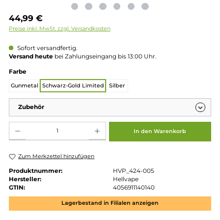
Regulärer Preis:
44,99 €
Preise inkl. MwSt. zzgl. Versandkosten
Sofort versandfertig.
Versand heute
bei Zahlungseingang bis 13:00 Uhr.
auswählen
Farbe
Gunmetal
Schwarz-Gold Limited
Silber
Zubehör
Produkt Anzahl: Gib den gewünschten Wert ein oder benutze die Schaltflächen um die 
In den Warenkorb
Zum Merkzettel hinzufügen
Produktnummer:
HVP_424-005