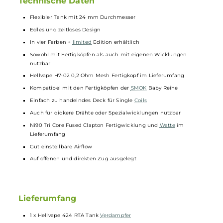
erfolgt komfortabel von oben, das Zerlegen oder Reinigen ist schnell
erledigt und auch das Wechseln der Fertigköpfe oder das Bestücke
des Wickeldecks mit einer Wicklung, die gerne auch aus dickerem
Draht
sein darf, geht ohne Probleme von statten.
Die Luftzufuhr ist gut einstellbar, aber eher auf einen offeneren und
direkten Zug ausgelegt.
Technische Daten
Flexibler Tank mit 24 mm Durchmesser
Edles und zeitloses Design
In vier Farben +
limited
Edition erhältlich
Sowohl mit Fertigköpfen als auch mit eigenen Wicklungen
nutzbar
Hellvape H7-02 0,2 Ohm Mesh Fertigkopf im Lieferumfang
Kompatibel mit den Fertigköpfen der
SMOK
Baby Reihe
Einfach zu handelndes Deck für Single
Coils