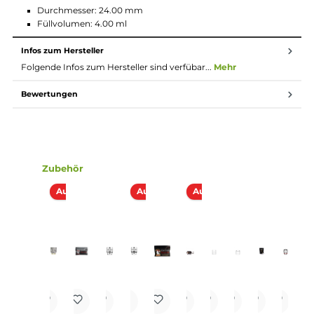
Kompatibel mit den Fertigköpfen der SMOK Baby Reihe
Einfach zu handelndes Deck für Single Coils
Auch für dickere Drähte oder Spezialwicklungen nutzbar
Ni90 Tri Core Fused Clapton Fertigwicklung und Watte im
Lieferumfang
Gut einstellbare Airflow
Auf offenen und direkten Zug ausgelegt
Lieferumfang
1 x Hellvape 424 RTA Tank Verdampfer
1 x Hellvape H7-02 Mesh Coil Verdampferkopf 0.2 Ohm
1 x Hellvape 424 RTA Single Coil Deck
1 x Hellvape 424 Edition Prebuilt Ni90 Tri-Core Fused Clap
Coil 0.21 Ohm
1 x Watte
1 x Ersatzteile
1 x Bedienungsanleitung
Abmessungen