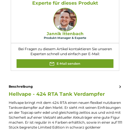
Abmessungen
Durchmesser: 24.00 mm
Füllvolumen: 4.00 ml
Eigenschaften
Durchmesser:
24mm
Eigenschaften:
Großer Lieferumfang
, Mesh-Kompatibel
Füllmenge:
4ml
Verdampfer-Art:
Fertigcoil-Verdampfer
, Selbstwickel-Tankverdampfer
Zugverhalten:
Direct-Lung
, Mouth-to-Lung
Experte für dieses Produkt
Jannik Ittenbach
Produkt-Manager & Experte