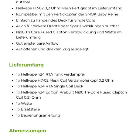
Selbstwickler nutzen. Beide Decks befinden sich direkt im
Lieferumfang. Die Auswahl an Fertigköpfen ist recht groß da
sowohl die eigenen Fertigköpfe von Hellvape als auch die der
SMOK Baby Reihe kompatibel sind. Als Nutzer hat man so die
sprichwörtliche Qual der Wahl.Das Handling des 424 RTAs ist
dabei sehr einfach und nutzerfreundlich gestaltet und gibt kei
Rätsel auf. Das Befüllen erfolgt komfortabel von oben, das
Zerlegen oder Reinigen ist schnell erledigt und auch das
Wechseln der Fertigköpfe oder das Bestücken des Wickeldeck
mit einer Wicklung, die gerne auch aus dickerem Draht sein da
geht ohne Probleme von statten.
Die Luftzufuhr ist gut einstellbar, aber eher auf einen offenere
und direkten Zug ausgelegt.
Technische Daten
Flexibler Tank mit 24 mm Durchmesser
Edles und zeitloses Design
In vier Farben + limited Edition erhältlich
Sowohl mit Fertigköpfen als auch mit eigenen Wicklunge
nutzbar
Hellvape H7-02 0,2 Ohm Mesh Fertigkopf im Lieferumfang