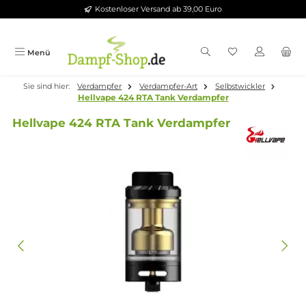
Kostenloser Versand ab 39,00 Euro
Zum Hauptinhalt springen
Menü
Sie sind hier:
Verdampfer
Verdampfer-Art
Selbstwickler
Hellvape 424 RTA Tank Verdampfer
Hellvape 424 RTA Tank Verdampfer
Bildergalerie überspringen