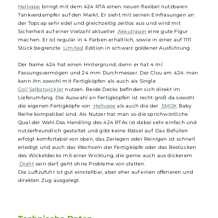
Füllvolumen: 4.00 ml - lange Nutzung ohne ständiges
Nachfüllen
Hellvape - 424 RTA Tank Verdampfer
Hellvape
bringt mit dem 424 RTA einen neuen flexibel nutzbaren
Tankverdampfer auf den Markt. Er sieht mit seinen Einfräsungen an
der Topcap sehr edel und gleichzeitig zeitlos aus und wird mit
Sicherheit auf einer Vielzahl aktueller
Akkuträger
eine gute Figur
machen. Er ist regulär in 4 Farben erhältlich, sowie in einer auf 1111
Stück begrenzte
Limited
Edition in schwarz goldener Ausführung.
Der Name 424 hat einen Hintergrund, denn er hat 4 ml
Fassungsvermögen und 24 mm Durchmesser. Der Clou am 424: ma
kann ihn sowohl mit Fertigköpfen als auch als Single
Coil
Selbstwickler
nutzen. Beide Decks befinden sich direkt im
Lieferumfang. Die Auswahl an Fertigköpfen ist recht groß da sowohl
die eigenen Fertigköpfe von
Hellvape
als auch die der
SMOK
Baby
Reihe kompatibel sind. Als Nutzer hat man so die sprichwörtliche
Qual der Wahl.Das Handling des 424 RTAs ist dabei sehr einfach un
nutzerfreundlich gestaltet und gibt keine Rätsel auf. Das Befüllen