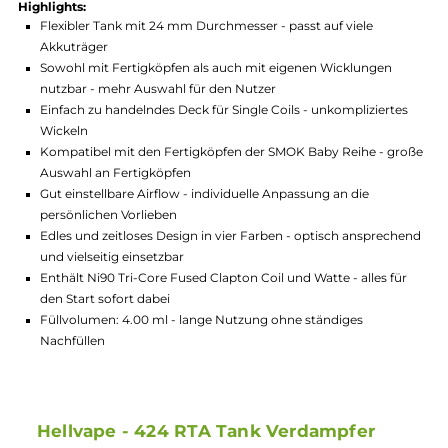
Hersteller:
Hellvape
GTIN:
4056911140140
Lagerbestand in Filialen anzeigen
Highlights:
Flexibler Tank mit 24 mm Durchmesser - passt auf viele
Akkuträger
Sowohl mit Fertigköpfen als auch mit eigenen Wicklungen
nutzbar - mehr Auswahl für den Nutzer
Einfach zu handelndes Deck für Single Coils - unkomplizierte
Wickeln
Kompatibel mit den Fertigköpfen der SMOK Baby Reihe - gr
Auswahl an Fertigköpfen
Gut einstellbare Airflow - individuelle Anpassung an die
persönlichen Vorlieben
Edles und zeitloses Design in vier Farben - optisch ansprech
und vielseitig einsetzbar
Enthält Ni90 Tri-Core Fused Clapton Coil und Watte - alles fü
den Start sofort dabei