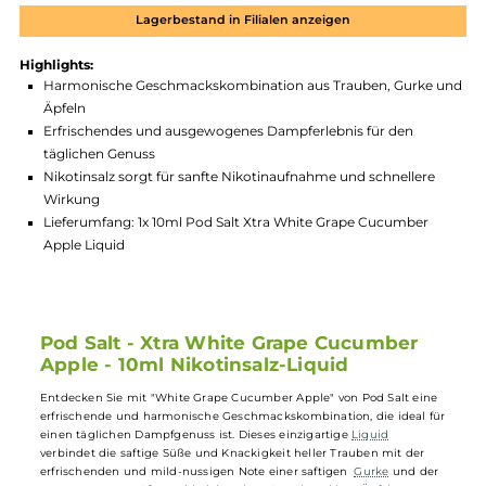
Zum Merkzettel hinzufügen
Produktnummer:
PDSS_XWA-001
Hersteller:
PodSalt
GTIN:
4262394722234
Lagerbestand in Filialen anzeigen
Highlights:
Harmonische Geschmackskombination aus Trauben, Gurke
Äpfeln
Erfrischendes und ausgewogenes Dampferlebnis für den
täglichen Genuss
Nikotinsalz sorgt für sanfte Nikotinaufnahme und schnellere
Wirkung
Lieferumfang: 1x 10ml Pod Salt Xtra White Grape Cucumber
Apple Liquid