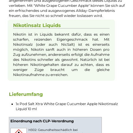
Beschreibung
Pod Salt - Xtra White Grape Cucumber
Apple - 10ml Nikotinsalz-Liquid
Entdecken Sie mit "White Grape Cucumber Apple" von Pod Sa
eine erfrischende und harmonische Geschmackskombination
die ideal für einen täglichen Dampfgenuss ist. Dieses einzigart
Liquid verbindet die saftige Süße und Knackigkeit heller Traub
mit der erfrischenden und mild-nussigen Note einer saftigen
Gurke und der ausgewogenen Süße und belebenden Säure
knackiger Äpfel. Das Ergebnis ist ein überraschend
harmonisches Geschmackserlebnis, das weder zu süß noch z
sauer ist. Die ungewöhnliche, aber perfekt abgestimmte
Mischung lädt Sie dazu ein, sich Tag für Tag aufs Neue in den
angenehmen und ausgewogenen Geschmack dieses Liquids 
verlieben. Mit "White Grape Cucumber Apple" können Sie sich 
ein erfrischendes und ausgewogenes Allday-Dampferlebnis
freuen, das Sie nicht so schnell wieder loslassen wird.
Nikotinsalz Liquids
Nikotin ist in Liquids bekannt dafür, dass es einen
scharfen, reizenden Eigengeschmack hat. Mit