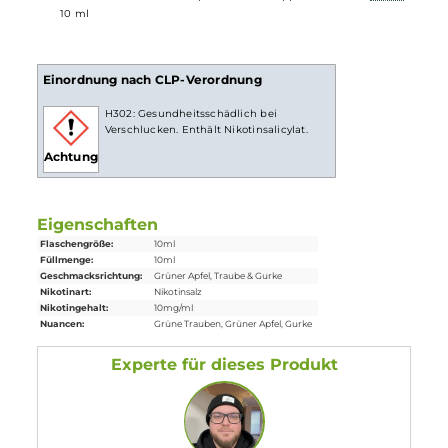
ist bei höheren Nikotingehalten darauf zu achten, dass es
weniger Züge braucht um die gleiche Nikotinaufnahme zu
erreichen.
Lieferumfang
1x Pod Salt Xtra White Grape Cucumber Apple Nikotinsalz
Liqui
10 ml
Einordnung nach CLP-Verordnung
H302: Gesundheitsschädlich bei
Verschlucken. Enthält Nikotinsalicylat.
Achtung