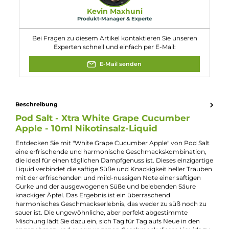
Eigenschaften
Flaschengröße:
10ml
Füllmenge:
10ml
Geschmacksrichtung:
Grüner Apfel, Traube & Gurke
Nikotinart:
Nikotinsalz
Nikotingehalt:
10mg/ml
Nuancen:
Grüne Trauben
, Grüner Apfel
, Gurke
Experte für dieses Produkt
Kevin Maxhuni
Produkt-Manager & Experte
Bei Fragen zu diesem Artikel kontaktieren Sie unseren
Experten schnell und einfach per E-Mail:
E-Mail senden