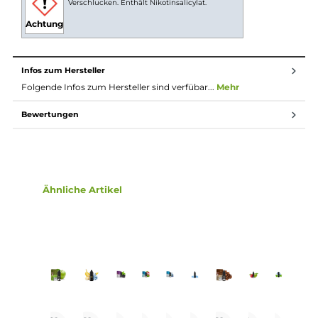
Nikotinsalz (oder auch NicSalt) ist es einerseits
möglich, Nikotin sanft auch in höheren Dosen pro
Zug aufzunehmen, andererseits erfolgt die Aufnahme
des Nikotins schneller als gewohnt. Natürlich ist bei
höheren Nikotingehalten darauf zu achten, dass es
weniger Züge braucht um die gleiche
Nikotinaufnahme zu erreichen.
Lieferumfang
1x Pod Salt Xtra White Grape Cucumber Apple Nikotinsalz
Liquid 10 ml
Einordnung nach CLP-Verordnung
H302: Gesundheitsschädlich bei
Verschlucken. Enthält Nikotinsalicylat.
Achtung