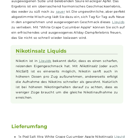
Pod Salt - Xtra White Grape Cucumber
Apple - 10ml Nikotinsalz-Liquid
Entdecken Sie mit "White Grape Cucumber Apple" von Pod Salt ein
erfrischende und harmonische Geschmackskombination, die ideal f
einen täglichen Dampfgenuss ist. Dieses einzigartige
Liquid
verbindet die saftige Süße und Knackigkeit heller Trauben mit der
erfrischenden und mild-nussigen Note einer saftigen
Gurke
und de
ausgewogenen Süße und belebenden Säure knackiger Äpfel. Das
Ergebnis ist ein überraschend harmonisches Geschmackserlebnis,
das weder zu süß noch zu
sauer
ist. Die ungewöhnliche, aber perfek
abgestimmte Mischung lädt Sie dazu ein, sich Tag für Tag aufs Neu
in den angenehmen und ausgewogenen Geschmack dieses
Liquid
zu verlieben. Mit "White Grape Cucumber Apple" können Sie sich au
ein erfrischendes und ausgewogenes Allday-Dampferlebnis freuen,
das Sie nicht so schnell wieder loslassen wird.
Nikotinsalz Liquids
Nikotin ist in
Liquids
bekannt dafür, dass es einen scharfen,
reizenden Eigengeschmack hat. Mit
Nikotinsalz
(oder auch
NicSalt
) ist es einerseits möglich, Nikotin sanft auch in
höheren Dosen pro Zug aufzunehmen, andererseits erfolgt
die Aufnahme des Nikotins schneller als gewohnt. Natürlich