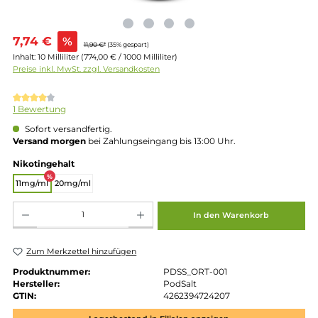
Verkaufspreis:
7,74 €
%
11,90 €*
(35% gespart)
Inhalt:
10 Milliliter
(774,00 € / 1000 Milliliter)
Preise inkl. MwSt. zzgl. Versandkosten
Durchschnittliche Bewertung von 4 von 5 Sternen
1 Bewertung
Sofort versandfertig.
Versand morgen
bei Zahlungseingang bis 13:00 Uhr.
auswählen
Nikotingehalt
%
11mg/ml
20mg/ml
Produkt Anzahl: Gib den gewünschten Wert ein oder benutze die Schaltflächen um die 
In den Warenkorb
Zum Merkzettel hinzufügen