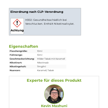
ist bei höheren Nikotingehalten darauf zu achten, dass es
weniger Züge braucht um die gleiche Nikotinaufnahme zu
erreichen.
Lieferumfang
1x Pod Salt Origin Royal Tobacco Nikotinsalz
Liquid
10ml
Einordnung nach CLP-Verordnung
H302: Gesundheitsschädlich bei
Verschlucken. Enthält Nikotinsalicylat.
Achtung
Eigenschaften
Flaschengröße:
10ml