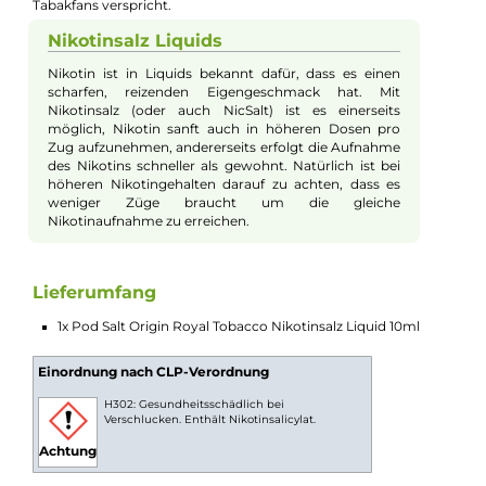
Pod Salt - Origin Royal Tobacco - 10ml
Nikotinsalz-Liquid
Das "Royal Tobacco" Nikotinsalz-Liquid aus der "Origin" Reihe 
Pod Salt präsentiert ein Tabakerlebnis der königlichen Art, das
sowohl eingefleischte Tabakliebhaber als auch passionierte
Dampfer begeistert. Der Fokus liegt auf einem milden,
aromatischen Tabak, der perfekt ausgewogen und harmonisc
in seinem Geschmacksprofil ist. Rauchige, kräftige Noten
verschmelzen mit milden Tönen, um ein vollmundiges Erlebni
zu bieten. Begleitet wird dieser Tabak von edlem Karamell, da
mit seiner verführerischen Süße und den charakteristischen
Röstaromen die Geschmacksknospen betört. Die Verbindung
zwischen dem milden Tabak und dem süßen Karamell ist abso
stimmig, was einen royalen Genuss für alle Kenner und
Tabakfans verspricht.
Nikotinsalz Liquids
Nikotin ist in Liquids bekannt dafür, dass es einen
scharfen, reizenden Eigengeschmack hat. Mit
Nikotinsalz (oder auch NicSalt) ist es einerseits
möglich, Nikotin sanft auch in höheren Dosen pro