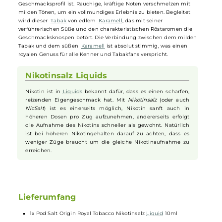
Pod Salt - Origin Royal Tobacco - 10ml
Nikotinsalz-Liquid
Das "Royal Tobacco"
Nikotinsalz-Liquid
aus der "Origin" Reihe von P
Salt präsentiert ein Tabakerlebnis der königlichen Art, das sowohl
eingefleischte Tabakliebhaber als auch passionierte Dampfer
begeistert. Der Fokus liegt auf einem milden, aromatischen
Tabak
,
der perfekt ausgewogen und harmonisch in seinem
Geschmacksprofil ist. Rauchige, kräftige Noten verschmelzen mit
milden Tönen, um ein vollmundiges Erlebnis zu bieten. Begleitet
wird dieser
Tabak
von edlem
Karamell
, das mit seiner
verführerischen Süße und den charakteristischen Röstaromen die
Geschmacksknospen betört. Die Verbindung zwischen dem milden
Tabak und dem süßen
Karamell
ist absolut stimmig, was einen
royalen Genuss für alle Kenner und Tabakfans verspricht.
Nikotinsalz Liquids
Nikotin ist in
Liquids
bekannt dafür, dass es einen scharfen,
reizenden Eigengeschmack hat. Mit
Nikotinsalz
(oder auch
NicSalt
) ist es einerseits möglich, Nikotin sanft auch in
höheren Dosen pro Zug aufzunehmen, andererseits erfolgt
die Aufnahme des Nikotins schneller als gewohnt. Natürlich