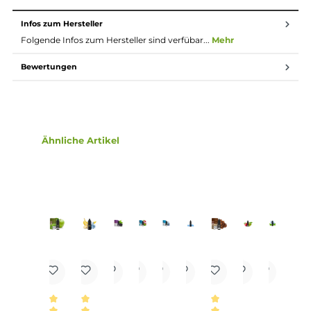
Zug aufzunehmen, andererseits erfolgt die Aufnahme
des Nikotins schneller als gewohnt. Natürlich ist bei
höheren Nikotingehalten darauf zu achten, dass es
weniger Züge braucht um die gleiche
Nikotinaufnahme zu erreichen.
Lieferumfang
1x Pod Salt Origin Royal Tobacco Nikotinsalz Liquid 10ml
Einordnung nach CLP-Verordnung
H302: Gesundheitsschädlich bei
Verschlucken. Enthält Nikotinsalicylat.
Achtung
Infos zum Hersteller
Folgende Infos zum Hersteller sind verfübar...
Mehr