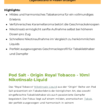
Produktnummer:
PDSS_ORT-001
Hersteller:
PodSalt
GTIN:
4262394724207
Lagerbestand in Filialen anzeigen
Highlights:
Mildes und harmonisches Tabakaroma für ein vollmundiges
Erlebnis
Verführerisches Karamellaroma betört die Geschmackskno
Nikotinsalz ermöglicht sanfte Aufnahme selbst bei höheren
Dosen pro Zug
Schnellere Nikotinaufnahme im Vergleich zu herkömmliche
Liquids
Perfekt ausgewogenes Geschmacksprofil für Tabakliebhabe
und Dampfer