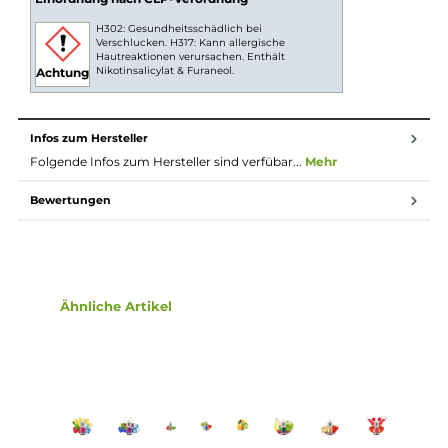
Nikotin ist in Liquids bekannt dafür, dass es einen
scharfen, reizenden Eigengeschmack hat. Mit
Nikotinsalz (oder auch NicSalt) ist es einerseits
möglich, Nikotin sanft auch in höheren Dosen pro
Zug aufzunehmen, andererseits erfolgt die Aufnahme
des Nikotins schneller als gewohnt. Natürlich ist bei
höheren Nikotingehalten darauf zu achten, dass es
weniger Züge braucht um die gleiche
Nikotinaufnahme zu erreichen.
Lieferumfang
1x Pod Salt Xtra Sweet Strawberry Lemonade Nikotinsalz
Liquid 10 ml
Einordnung nach CLP-Verordnung
H302: Gesundheitsschädlich bei
Verschlucken. H317: Kann allergische
Hautreaktionen verursachen. Enthält
Nikotinsalicylat & Furaneol.
Achtung