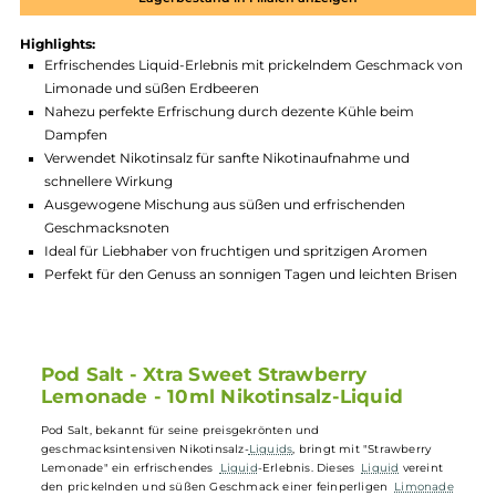
Produktnummer:
PDSS_XSSL-001
Hersteller:
PodSalt
GTIN:
4262394723651
Lagerbestand in Filialen anzeigen
Highlights:
Erfrischendes Liquid-Erlebnis mit prickelndem Geschmack 
Limonade und süßen Erdbeeren
Nahezu perfekte Erfrischung durch dezente Kühle beim
Dampfen
Verwendet Nikotinsalz für sanfte Nikotinaufnahme und
schnellere Wirkung
Ausgewogene Mischung aus süßen und erfrischenden
Geschmacksnoten
Ideal für Liebhaber von fruchtigen und spritzigen Aromen
Perfekt für den Genuss an sonnigen Tagen und leichten Bris