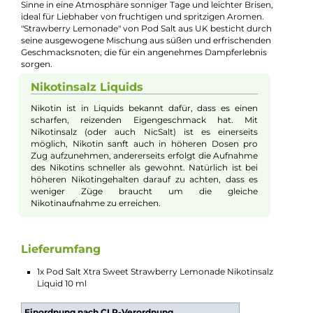
Beschreibung
Pod Salt - Xtra Sweet Strawberry Lemona
- 10ml Nikotinsalz-Liquid
Pod Salt, bekannt für seine preisgekrönten und
geschmacksintensiven Nikotinsalz-Liquids, bringt mit
"Strawberry Lemonade" ein erfrischendes Liquid-Erlebnis. Die
Liquid vereint den prickelnden und süßen Geschmack einer
feinperligen Limonade mit der sommerlichen Süße und
Saftigkeit von frischen Erdbeeren. Das Ergebnis ist eine
unwiderstehlich fruchtige Erdbeer-Limonade, die durch eine
dezente Kühle abgerundet wird und dadurch eine nahezu
perfekte Erfrischung bietet. Jeder Zug dieses Liquids versetzt d
Sinne in eine Atmosphäre sonniger Tage und leichter Brisen,
ideal für Liebhaber von fruchtigen und spritzigen Aromen.
"Strawberry Lemonade" von Pod Salt aus UK besticht durch
seine ausgewogene Mischung aus süßen und erfrischenden
Geschmacksnoten, die für ein angenehmes Dampferlebnis
sorgen.
Nikotinsalz Liquids