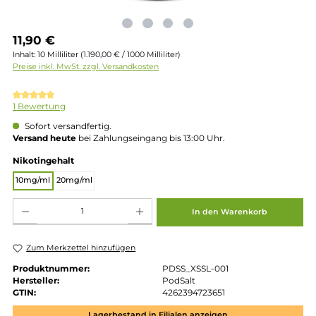
Regulärer Preis:
11,90 €
Inhalt:
10 Milliliter
(1.190,00 € / 1000 Milliliter)
Preise inkl. MwSt. zzgl. Versandkosten
Durchschnittliche Bewertung von 5 von 5 Sternen
1 Bewertung
Sofort versandfertig.
Versand heute
bei Zahlungseingang bis 13:00 Uhr.
auswählen
Nikotingehalt
10mg/ml
20mg/ml
Produkt Anzahl: Gib den gewünschten Wert ein oder benutze die Schaltflächen um die 
In den Warenkorb
Zum Merkzettel hinzufügen