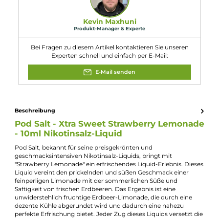
Eigenschaften
Flaschengröße:
10ml
Füllmenge:
10ml
Geschmacksrichtung:
Frische Erdbeerlimonade
Nikotinart:
Nikotinsalz
Nikotingehalt:
10mg/ml
Nuancen:
Erdbeere
, Frische Brise
, Limonade
Experte für dieses Produkt
Kevin Maxhuni
Produkt-Manager & Experte
Bei Fragen zu diesem Artikel kontaktieren Sie unseren
Experten schnell und einfach per E-Mail:
E-Mail senden