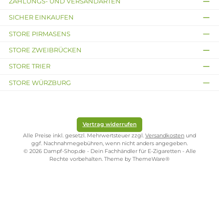
b
11,
ite
r)
11,
9
A
9
0
b
0
€
11,
€
9
0
€
Kostenloser Versand ab 39,00 Euro