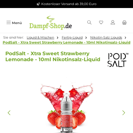
Kostenloser Versand ab 39,00 Euro
Zum Hauptinhalt springen
Menü
Sie sind hier:
Liquid & Mischen
Fertig-Liquid
Nikotin-Salz Liqui
PodSalt - Xtra Sweet Strawberry Lemonade - 10ml Nikotinsalz-
PodSalt - Xtra Sweet Strawberry
Lemonade - 10ml Nikotinsalz-Liquid
Bildergalerie überspringen