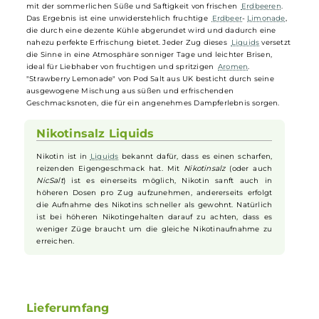
Pod Salt - Xtra Sweet Strawberry
Lemonade - 10ml Nikotinsalz-Liquid
Pod Salt, bekannt für seine preisgekrönten und
geschmacksintensiven Nikotinsalz-
Liquids
, bringt mit "Strawberry
Lemonade" ein erfrischendes
Liquid
-Erlebnis. Dieses
Liquid
vereint
den prickelnden und süßen Geschmack einer feinperligen
Limonad
mit der sommerlichen Süße und Saftigkeit von frischen
Erdbeeren
.
Das Ergebnis ist eine unwiderstehlich fruchtige
Erdbeer
-
Limonade
,
die durch eine dezente Kühle abgerundet wird und dadurch eine
nahezu perfekte Erfrischung bietet. Jeder Zug dieses
Liquids
versetz
die Sinne in eine Atmosphäre sonniger Tage und leichter Brisen,
ideal für Liebhaber von fruchtigen und spritzigen
Aromen
.
"Strawberry Lemonade" von Pod Salt aus UK besticht durch seine
ausgewogene Mischung aus süßen und erfrischenden
Geschmacksnoten, die für ein angenehmes Dampferlebnis sorgen.
Nikotinsalz Liquids
Nikotin ist in
Liquids
bekannt dafür, dass es einen scharfen,
reizenden Eigengeschmack hat. Mit
Nikotinsalz
(oder auch
NicSalt
) ist es einerseits möglich, Nikotin sanft auch in