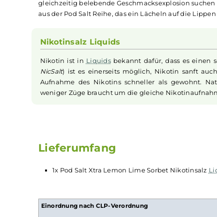
Pod Salt, bekannt für ihre hochwertigen und m
weiteres Geschmackswunder auf den Markt. In
Zitronen
und saftig grünen
Limetten
, deren s
Zigarette
beleben. Ergänzt wird das zitrusstar
und für ein intensiv erfrischendes Dampferlebn
gleichzeitig belebende Geschmacksexplosion su
aus der Pod Salt Reihe, das ein Lächeln auf die
Nikotinsalz Liquids
Nikotin ist in
Liquids
bekannt dafür, dass es 
NicSalt
) ist es einerseits möglich, Nikotin s
Aufnahme des Nikotins schneller als gewohnt
weniger Züge braucht um die gleiche Nikotina