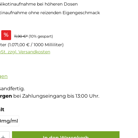
 Nikotinaufnahme bei höheren Dosen
otinaufnahme ohne reizenden Eigengeschmack
s:
%
11,90 €*
(10% gespart)
liter
(1.071,00 € / 1000 Milliliter)
wSt. zzgl. Versandkosten
tliche Bewertung von 4.5 von 5 Sternen
gen
sandfertig.
rgen
bei Zahlungseingang bis 13:00 Uhr.
auswählen
lt
0mg/ml
Gib den gewünschten Wert ein oder benutze die Schaltflächen um die Anza
In den Warenkorb