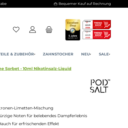
30 Tage Rückgabe
Bequemer Kauf a
ERSATZTEILE & ZUBEHÖR
ZAHNSTOCHER
NE
▾
▾
ra Lemon Lime Sorbet - 10ml Nikotinsalz-Liquid
itronen-Limetten-Mischung
ürzige Noten für belebendes Dampferlebnis
auch für erfrischenden Effekt