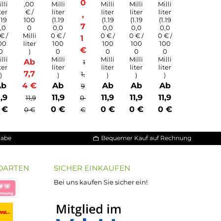
0
n
71
s
,0
al
0
€
z-
/
Li
1
q
0
ui
0
d
0
M
ill
ili
Inh
te
alt:
Inh
r)
10
alt:
A
Milli
10
liter
b
Inh
Milli
Inh
Inh
Inh
(1.07
alt:
liter
alt:
alt:
alt:
1
1,00
10
(774
10
10
10
€ /
0
Milli
,00
Milli
Milli
Milli
100
liter
€ /
liter
liter
liter
,
0
(1.19
100
(1.19
(1.19
(1.19
Milli
7
0,0
0
0,0
0,0
0,0
liter
0 € /
Milli
0 € /
0 € /
0 € /
1
)
100
liter
100
100
100