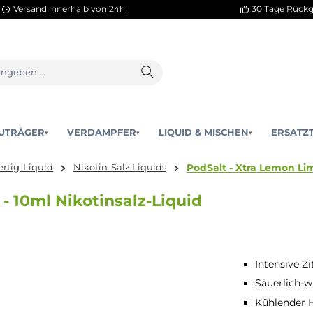
Versand innerhalb von 24h
AKKUTRÄGER
VERDAMPFER
LIQUID & MISCHEN
▾
▾
PodSalt - Xt
n
Fertig-Liquid
Nikotin-Salz Liquids
bet - 10ml Nikotinsalz-Liquid
Intensive Z
Säuerlich-w
Kühlender H