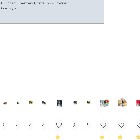
salz
Liquid
10 ml
 EUH208: Enthält Limettenöl, Citral & d-Limonen.
lt Nikotinsalicylat.