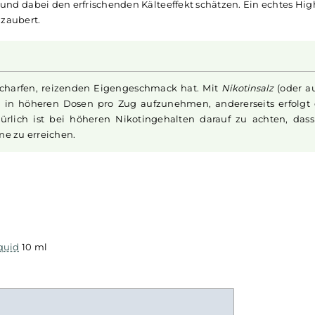
ehrfach preisgekrönten Nikotinsalz-
Liquids
, bringt mit "L
 diesem
Liquid
erleben Dampfer eine perfekte Harmonie vo
äuerlich-würzige Noten die Geschmacksknospen bei jedem 
ke Erlebnis durch einen kühlen Hauch, der Mund und Rach
is sorgt. "Lemon Lime
Sorbet
" ist die ideale Wahl für alle, 
chen und dabei den erfrischenden Kälteeffekt schätzen. Ei
 Lippen zaubert.
einen scharfen, reizenden Eigengeschmack hat. Mit
Nikoti
anft auch in höheren Dosen pro Zug aufzunehmen, anderers
. Natürlich ist bei höheren Nikotingehalten darauf zu 
ufnahme zu erreichen.