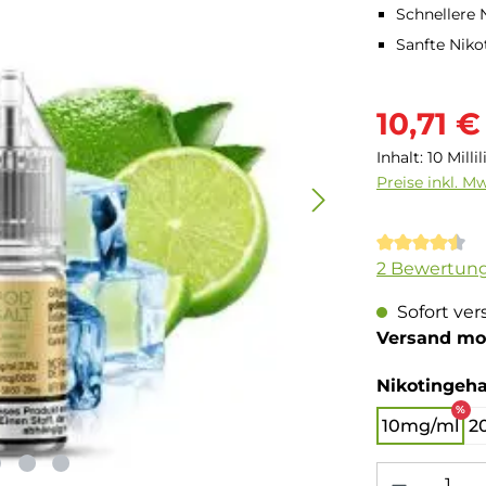
Schnellere
Sanfte Nik
Verkaufsprei
10,71 €
Inhalt:
10 Milli
Preise inkl. M
Durchschnit
2 Bewertun
Sofort ver
Versand mo
Nikotingeha
%
10mg/ml
2
Produkt Anzahl: 