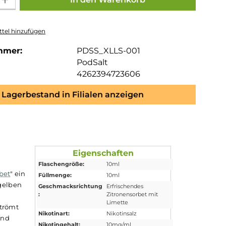
tel hinzufügen
mmer:
PDSS_XLLS-001
PodSalt
4262394723606
Lagerbestand in Filialen anzeigen
iquid
Eigenschaften